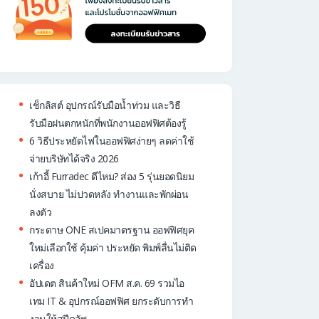
เช็กลิสต์ อุปกรณ์รับมือน้ำท่วม และวิธี
รับมือฝนตกหนักที่พนักงานออฟฟิศต้องรู้
6 วิธีประหยัดไฟในออฟฟิศง่ายๆ ลดค่าใช้
จ่ายบริษัทได้จริง 2026
เก้าอี้ Furradec ดีไหม? ส่อง 5 รุ่นยอดนิยม
นั่งสบาย ไม่ปวดหลัง ทำงานและพักผ่อน
ลงตัว
กระดาษ ONE สเปคมาตรฐาน ออฟฟิศยุค
ใหม่เลือกใช้ คุ้มค่า ประหยัด พิมพ์ลื่นไม่ติด
เครื่อง
อัปเดต สินค้าใหม่ OFM ส.ค. 69 รวมไอ
เทม IT & อุปกรณ์ออฟฟิศ ยกระดับการทำ
งานให้สปีดอัพ