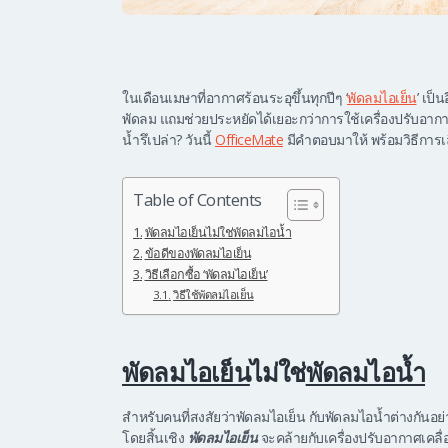
ในเดือนเมษาที่อากาศร้อนระอุขึ้นทุกปีๆ ‘
พัดลมไอเย็น
’ เป็
พัดลม แถมช่วยประหยัดได้เยอะกว่าการใช้เครื่องปรับอากาศ
น้ำรึเปล่า? วันนี้
OfficeMate
มีคำตอบมาให้ พร้อมวิธีการเล
Table of Contents
พัดลมไอเย็นไม่ใช่พัดลมไอน้ำ
ข้อดีของพัดลมไอเย็น
วิธีเลือกซื้อ ‘พัดลมไอเย็น’
วิธีใช้พัดลมไอเย็น
พัดลมไอเย็น
ไม่ใช่
พัดลมไอน้ำ
สำหรับคนที่สงสัยว่าพัดลมไอเย็น กับพัดลมไอน้ำต่างกันอย
โดยสิ้นเชิง
พัดลมไอเย็น
จะคล้ายกับเครื่องปรับอากาศเคลื