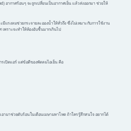
) อากาศร้อนๆ จะถูกเปลี่ยนเป็นอากาศเย็น แล้วส่งออกมา ช่วยให้
แรงลมช่วยกระจายละอองน้ำให้ทั่วถึง ซึ่งไม่เหมาะกับการใช้งาน
ศ เพราะจะทำให้ห้องอับชื้นมากเกินไป
ารเปิดแอร์ แต่ข้อดีของพัดลมไอเย็น คือ
าะจะเอามาช่วยดับร้อนในเดือนเมษามหาโหด ถ้าใครรู้สึกสนใจ อยากได้