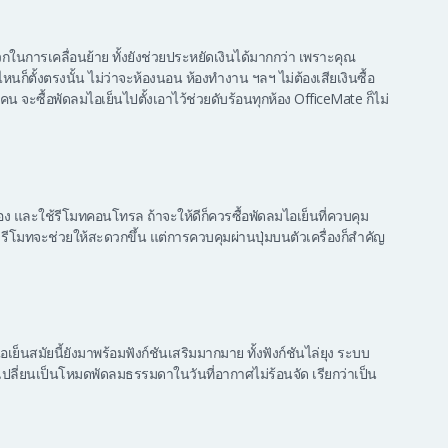
ะดวกในการเคลื่อนย้าย ทั้งยังช่วยประหยัดเงินได้มากกว่า เพราะคุณ
นก็ตั้งตรงนั้น ไม่ว่าจะห้องนอน ห้องทำงาน ฯลฯ ไม่ต้องเสียเงินซื้อ
คน จะซื้อพัดลมไอเย็นไปตั้งเอาไว้ช่วยดับร้อนทุกห้อง OfficeMate ก็ไม่
ง และใช้รีโมทคอนโทรล ถ้าจะให้ดีก็ควรซื้อพัดลมไอเย็นที่ควบคุม
ท รีโมทจะช่วยให้สะดวกขึ้น แต่การควบคุมผ่านปุ่มบนตัวเครื่องก็สำคัญ
ย็นสมัยนี้ยังมาพร้อมฟังก์ชันเสริมมากมาย ทั้งฟังก์ชันไล่ยุง ระบบ
ลี่ยนเป็นโหมดพัดลมธรรมดาในวันที่อากาศไม่ร้อนจัด เรียกว่าเป็น