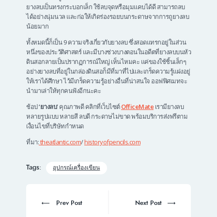
ยางลบเป็นทรงกระบอกเล็ก ใช้ลบจุดหรือมุมแคบได้ดี สามารถลบ
ได้อย่างนุ่มนวล และก่อให้เกิดร่องรอยบนกระดาษจากการถูยางลบ
น้อยมาก
ทั้งหมดนี้ก็เป็น 9 ความจริงเกี่ยวกับยางลบ ซึ่งสอดแทรกอยู่ในส่วน
หนึ่งของประวัติศาสตร์ และมีบางช่วงบางตอนในอดีตที่ยางลบบนหัว
ดินสอกลายเป็นปรากฏการณ์ใหญ่ เห็นไหมคะ แค่ของใช้ชิ้นเล็กๆ
อย่างยางลบที่อยู่ในกล่องดินสอก็มีที่มาที่ไปและเกร็ดความรู้แฝงอยู่
ให้เราได้ศึกษา ไว้มีเกร็ดความรู้อย่างอื่นที่น่าสนใจ ออฟฟิศเมทจะ
นำมาเล่าให้ทุกคนฟังอีกนะคะ
ช้อป
‘ยางลบ’
คุณภาพดี คลิกที่เว็บไซต์
OfficeMate
เรามียางลบ
หลายรูปแบบ หลายสี ลบดี กระดาษไม่ขาด พร้อมบริการส่งฟรีตาม
เงื่อนไขที่บริษัทกำหนด
ที่มา:
theatlantic.com
/
historyofpencils.com
Tags:
อุปกรณ์เครื่องเขียน
Post
navigation
Prev
Next
Prev Post
Next Post
post:
post: