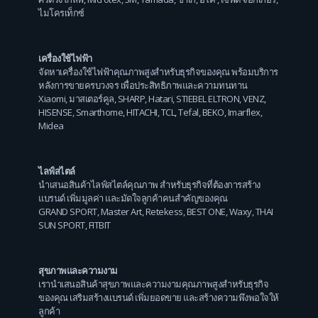
ไมโครเท็กซ์
เครื่องใช้ไฟฟ้า
จัดหาเครื่องใช้ไฟฟ้าคุณภาพสูงสำหรับธุรกิจของคุณ พร้อมบริการ
หลังการขายครบวงจร เพื่อประสิทธิภาพและความทนทาน
Xiaomi
,
มาสเตอร์คูล
,
SHARP
,
Hatari
,
STIEBEL ELTRON
,
VENZ
,
HISENSE
,
Smarthome
,
HITACHI
,
TCL
,
Tefal
,
BEKO
,
Imarflex
,
Midea
ไลฟ์สไตล์
นำเสนอสินค้าไลฟ์สไตล์คุณภาพ สำหรับธุรกิจที่ต้องการสร้าง
แบรนด์ เพิ่มมูลค่า และมัดใจลูกค้าคนสำคัญของคุณ
GRAND SPORT
,
Master Art
,
Retekess
,
BEST ONE
,
Waxy
,
THAI
SUN SPORT
,
FITBIT
สุขภาพและความงาม
เรานำเสนอสินค้าสุขภาพและความงามคุณภาพสูงสำหรับธุรกิจ
ของคุณ เสริมสร้างแบรนด์ เพิ่มยอดขาย และสร้างความพึงพอใจให้
ลูกค้า