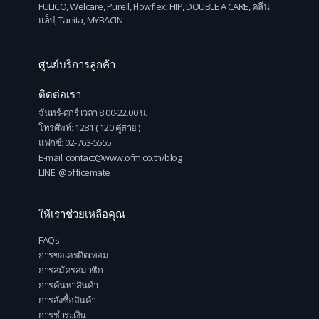
FULICO
,
Welcare
,
Purell
,
Flowflex
,
HIP
,
DOUBLE A CARE
,
คลีน
แล็ป
,
Tanita
,
MYBACIN
ศูนย์บริการลูกค้า
ติดต่อเรา
จันทร์-ศุกร์ เวลา 8.00-22.00 น.
โทรศัพท์: 1281 ( 120 คู่สาย )
แฟกซ์: 02-763-5555
E-mail: contact@www.ofm.co.th/blog
LINE: @officemate
ให้เราช่วยเหลือคุณ
FAQs
การขอเครดิตเทอม
การสมัครสมาชิก
การค้นหาสินค้า
การสั่งซื้อสินค้า
การชำระเงิน