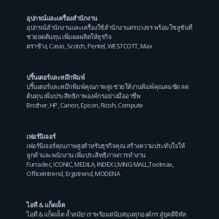
อุปกรณ์และเครื่องสำนักงาน
อุปกรณ์สำนักงานและเครื่องใช้สำนักงานครบวงจร พร้อมโซลูชันที่
ช่วยลดต้นทุน เพิ่มผลผลิตให้ธุรกิจ
ตราช้าง
,
Casio
,
Scotch
,
Pentel
,
WESTCOTT
,
Max
ปริ้นเตอร์และหมึกพิมพ์
ปริ้นเตอร์และหมึกพิมพ์คุณภาพสูง ช่วยให้งานพิมพ์คุณคมชัด ลด
ต้นทุน เพิ่มประสิทธิภาพองค์กรอย่างมืออาชีพ
Brother
,
HP
,
Canon
,
Epson
,
Ricoh
,
Compute
เฟอร์นิเจอร์
เฟอร์นิเจอร์คุณภาพสูงสำหรับธุรกิจคุณ สร้างความประทับใจให้
ลูกค้าและพนักงาน เพิ่มประสิทธิภาพการทำงาน
Furradec
,
ICONIC
,
MEDILA
,
INDEX LIVING MALL
,
Toolmax
,
OfficeIntrend
,
Ergotrend
,
MODENA
ไอที & แก็ดเจ็ต
ไอที & แก็ดเจ็ต ล้ำสมัย! เราพร้อมสนับสนุนทุกองค์กร สู่ยุคดิจิทัล