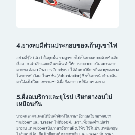
4.ยางลบมีส่วนประกอบของเถ้าภูเขาไฟ
อย่างที่รู้ไปแล้วว่าในยุคนั้น ยางถูกขายไปเป็นยางลบ แต่ด้วยข้อเสีย
เรื่องการเน่าเสีย และกลิ่นเหม็น ทำให้ยางลบจากยางไม่แพร่หลาย
มากพอ ต่อมา Charles Goodyear ได้ค้นพบวิธีการยืดอายุของยาง
โดยการทำวัลคาไนเซชั่น (Valcanization) ซึ่งเป็นการนำกำมะถัน
มาใส่ลงไปในยางธรรมชาติเพื่อยืดอายุการใช้งานของยาง
5.ฝั่งอเมริกาและยุโรป เรียกยางลบไม่
เหมือนกัน
บางคนอาจจะเคยได้ยินคำศัพท์ในภาษาอังกฤษเรียกยางลบว่า
“Rubber” และ “Eraser” ไม่ต้องงงค่ะ เพราะทั้งสองคำแปลว่า
ยางลบ แต่ Rubber เป็นภาษาอังกฤษฝั่งบริทิช ใช้ในประเทศอังกฤษ
ไอร์แลนด์ อินเดีย นิวซีแลนด์ ออสเตรเลีย และ Eraser เป็นภาษา