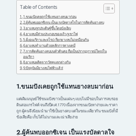
Table of Contents
1.ขนมปังเคยถูกใช้แทนยางลบมาก่อน
2.ผู้ค้นพบออกซิเจน เป็นแรงบัลดาลใจในการคิดค้นยางลบ
3.ยางลบถูกประดิษฐ์ขึ้นโดยบังเอิญ
4.ยางลบมีส่วนประกอบของเถ้าภูเขาไฟ
5.ฝั่งอเมริกาและยุโรป เรียกยางลบไม่เหมือนกัน
6.ยางลบทำงานด้วยหลักการทางเคมี
7.การคิดค้นยางลบบนหัวดินสอ ถือเป็นปรากฏการณ์ใหญ่ใน
อเมริกา
8.ยางลบผลิตจากวัสดุแตกต่างกัน
9.ปัจจุบันมียางลบไฟฟ้าแล้ว!
1.ขนมปังเคยถูกใช้แทนยางลบมาก่อน
แต่เดิมมนุษย์ใช้ขนมปังขาวเป็นแผ่นๆ แบบไม่มีขอบในการลบรอย
ดินสอแกรไฟต์ จนถึงปีค.ศ.1770 เนื่องจากขนมปังหาง่ายและราคา
ถูก ผู้คนจึงนิยมนำมาใช้เป็นยางลบ แต่ในขณะเดียวกัน ขนมปังก็มี
ข้อเสียคือ เก็บได้ไม่นานและเน่าเสียง่าย
2.ผู้ค้นพบออกซิเจน เป็นแรงบัลดาลใจ