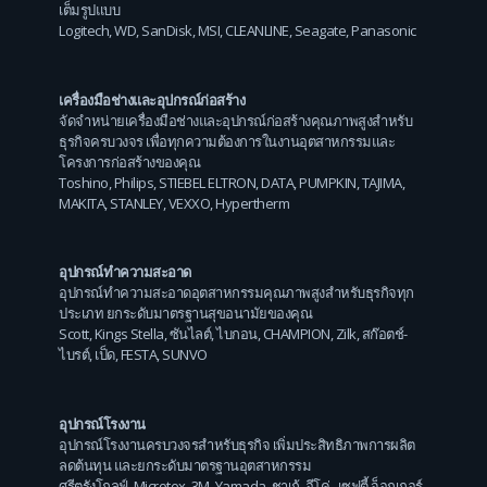
เต็มรูปแบบ
Logitech
,
WD
,
SanDisk
,
MSI
,
CLEANLINE
,
Seagate
,
Panasonic
เครื่องมือช่างและอุปกรณ์ก่อสร้าง
จัดจำหน่ายเครื่องมือช่างและอุปกรณ์ก่อสร้างคุณภาพสูงสำหรับ
ธุรกิจครบวงจร เพื่อทุกความต้องการในงานอุตสาหกรรมและ
โครงการก่อสร้างของคุณ
Toshino
,
Philips
,
STIEBEL ELTRON
,
DATA
,
PUMPKIN
,
TAJIMA
,
MAKITA
,
STANLEY
,
VEXXO
,
Hypertherm
อุปกรณ์ทำความสะอาด
อุปกรณ์ทำความสะอาดอุตสาหกรรมคุณภาพสูงสำหรับธุรกิจทุก
ประเภท ยกระดับมาตรฐานสุขอนามัยของคุณ
Scott
,
Kings Stella
,
ซันไลต์
,
ไบกอน
,
CHAMPION
,
Zilk
,
สก๊อตช์-
ไบรต์
,
เป็ด
,
FESTA
,
SUNVO
อุปกรณ์โรงงาน
อุปกรณ์โรงงานครบวงจรสำหรับธุรกิจ เพิ่มประสิทธิภาพการผลิต
ลดต้นทุน และยกระดับมาตรฐานอุตสาหกรรม
ศรีตรังโกลฟ์
,
Microtex
,
3M
,
Yamada
,
ชาเก้
,
อีโค่
,
เซฟตี้ จ็อกเกอร์
,