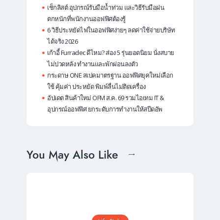
เช็กลิสต์ อุปกรณ์รับมือน้ำท่วม และวิธีรับมือฝน
ตกหนักที่พนักงานออฟฟิศต้องรู้
6 วิธีประหยัดไฟในออฟฟิศง่ายๆ ลดค่าใช้จ่ายบริษัท
ได้จริง 2026
เก้าอี้ Furradec ดีไหม? ส่อง 5 รุ่นยอดนิยม นั่งสบาย
ไม่ปวดหลัง ทำงานและพักผ่อนลงตัว
กระดาษ ONE สเปคมาตรฐาน ออฟฟิศยุคใหม่เลือก
ใช้ คุ้มค่า ประหยัด พิมพ์ลื่นไม่ติดเครื่อง
อัปเดต สินค้าใหม่ OFM ส.ค. 69 รวมไอเทม IT &
อุปกรณ์ออฟฟิศ ยกระดับการทำงานให้สปีดอัพ
You May Also Like