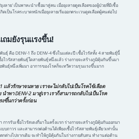
ี ‘ยุงลาย’ เป็นพาหะนำเชื้อมาสู่คน เมื่อยุงลายดูดเลือดของผู้ป่วยที่มีเชื้อ
จนเกิดเป็นโรคระบาดหนักเมื่อยุงลายเริ่มออกตระเวนดูดเลือดผู้คนต่อไป
แถมยังรุนแรงขึ้น!
ยพันธ์ุ คือ DENV-1 ถึง DENV-4 ซึ่งในแต่ละปี เชื้อไวรัสทั้ง 4 สายพันธ์ุนี้
รัสสายพันธ์ุใดสายพันธุ์หนึ่งแล้ว ร่างกายจะสร้างภูมิคุ้มกันขึ้นมา
ายพันธ์ุหนึ่งเพิ่มมา อาการของโรคก็จะทวีความรุนแรงขึ้นมาก
1 แล้วรักษาจนหาย เราจะไม่กลับไปเป็นโรคไข้เลือด
ลาย นำพา DENV-2 มาสู่เรา เราก็สามารถกลับไปเป็นโรค
ขึ้นกว่าครั้งก่อน
ะว่า การรับเชื้อไวรัสเดงกี่มาในครั้งแรก ร่างกายจะสร้างภูมิคุ้มกันออกมา
างขึ้นแบบถาวร และสามารถต่อต้านได้เพียงเชื้อไวรัสสายพันธ์ุเดียวเท่านั้น
ัสแตกต่างไปจากเดิม จะทำให้ภูมิคุ้มกันในร่างกายสับสน ทำงานต่อต้าน