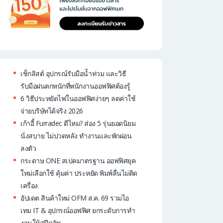
เช็กลิสต์ อุปกรณ์รับมือน้ำท่วม และวิธี
รับมือฝนตกหนักที่พนักงานออฟฟิศต้องรู้
6 วิธีประหยัดไฟในออฟฟิศง่ายๆ ลดค่าใช้
จ่ายบริษัทได้จริง 2026
เก้าอี้ Furradec ดีไหม? ส่อง 5 รุ่นยอดนิยม
นั่งสบาย ไม่ปวดหลัง ทำงานและพักผ่อน
ลงตัว
กระดาษ ONE สเปคมาตรฐาน ออฟฟิศยุค
ใหม่เลือกใช้ คุ้มค่า ประหยัด พิมพ์ลื่นไม่ติด
เครื่อง
อัปเดต สินค้าใหม่ OFM ส.ค. 69 รวมไอ
เทม IT & อุปกรณ์ออฟฟิศ ยกระดับการทำ
งานให้สปีดอัพ