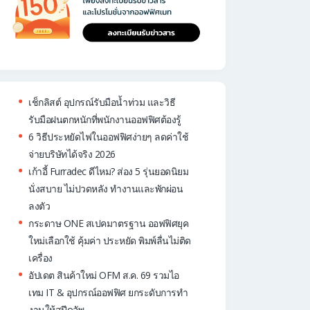
เช็กลิสต์ อุปกรณ์รับมือน้ำท่วม และวิธี
รับมือฝนตกหนักที่พนักงานออฟฟิศต้องรู้
6 วิธีประหยัดไฟในออฟฟิศง่ายๆ ลดค่าใช้
จ่ายบริษัทได้จริง 2026
เก้าอี้ Furradec ดีไหม? ส่อง 5 รุ่นยอดนิยม
นั่งสบาย ไม่ปวดหลัง ทำงานและพักผ่อน
ลงตัว
กระดาษ ONE สเปคมาตรฐาน ออฟฟิศยุค
ใหม่เลือกใช้ คุ้มค่า ประหยัด พิมพ์ลื่นไม่ติด
เครื่อง
อัปเดต สินค้าใหม่ OFM ส.ค. 69 รวมไอ
เทม IT & อุปกรณ์ออฟฟิศ ยกระดับการทำ
งานให้สปีดอัพ