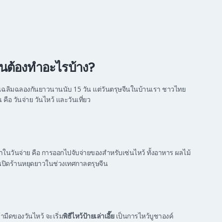
ไหนต้องทำอะไรบ้าง?
ฉลิมฉลองกันยาวนานนับ 15 วัน แต่วันตรุษจีนในบ้านเรา ชาวไทย
ือ วันจ่าย วันไหว้ และวันเที่ยว
งทำในวันจ่าย คือ การออกไปจับจ่ายของสำหรับเซ่นไหว้ ทั้งอาหาร ผลไม้
ันปิดร้านหยุดยาวในช่วงเทศกาลตรุษจีน
มืดของวันไหว้ จะเริ่ม
พิธีไหว้ป้ายเล่าเอี๊ย
เป็นการไหว้บูชาองค์