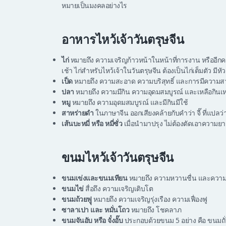
หมายเป็นมงคลอย่างไร
อาหารไหว้เจ้าวันตรุษจีน
ไก่
หมายถึง ความเจริญก้าวหน้าในหน้าที่การงาน หรืออีกค
เช้า ไก่สำหรับไหว้เจ้าในวันตรุษจีน ต้องเป็นไก่เต็มตัว มีหั
เป็ด
หมายถึง ความสะอาด ความบริสุทธิ์ และการมีควา
ปลา
หมายถึง ความมีกิน ความอุดมสมบูรณ์ และเหลือกินเหลื
หมู
หมายถึง ความอุดมสมบูรณ์ และมีกินมีใช้
สาหร่ายดำ
ในภาษาจีน ออกเสียงคล้ายกับคำว่า จี๊ ที่แปลว่า
เส้นบะหมี่ หรือ หมี่ซั่ว
เมื่อนำมาปรุง ไม่ต้องตัดเอาความยาว
ขนมไหว้เจ้าวันตรุษจีน
ขนมเข่งและขนมเทียน
หมายถึง ความหวานชื่น และความร
ขนมไข่
สื่อถึง ความเจริญเติบโต
ขนมถ้วยฟูุ
หมายถึง ความเจริญรุ่งเรือง ความเฟื่องฟู
ซาลาเปา และ หมั่นโถว
หมายถึง โชคลาภ
ขนมจันอับ หรือ จั๋งอั๊บ
ประกอบด้วยขนม 5 อย่าง คือ ขนมถั่วตั