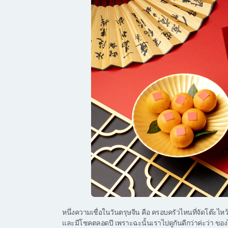
หนึ่งความเชื่อในวันตรุษจีน คือ ครอบครัวไหนที่จัดโต๊ะไหว
และมีโชคตลอดปี เพราะฉะนั้นเราไปดูกันดีกว่าค่ะว่า ของไ