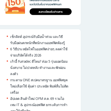
เช็กลิสต์ อุปกรณ์รับมือน้ำท่วม และวิธี
รับมือฝนตกหนักที่พนักงานออฟฟิศต้องรู้
6 วิธีประหยัดไฟในออฟฟิศง่ายๆ ลดค่าใช้
จ่ายบริษัทได้จริง 2026
เก้าอี้ Furradec ดีไหม? ส่อง 5 รุ่นยอดนิยม
นั่งสบาย ไม่ปวดหลัง ทำงานและพักผ่อน
ลงตัว
กระดาษ ONE สเปคมาตรฐาน ออฟฟิศยุค
ใหม่เลือกใช้ คุ้มค่า ประหยัด พิมพ์ลื่นไม่ติด
เครื่อง
อัปเดต สินค้าใหม่ OFM ส.ค. 69 รวมไอ
เทม IT & อุปกรณ์ออฟฟิศ ยกระดับการทำ
งานให้สปีดอัพ