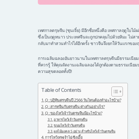
เทศกาลตรุษจีน (ชุนเจี๋ย) มีอีกชื่อหนึ่งคือ เทศกาลฤดูใบไม้
ซึ่งเป็นฤดูหนาว ประเทศจีนจะถูกปกคลุมไปด้วยหิมะ ไม่สา
กลับมาทำสวนทำไร่ได้อีกครั้ง ชาวจีนจึงยกให้วันแรกของฤดู
การเฉลิมฉลองอันยาวนานในเทศกาลตรุษจีนมีธรรมเนียมปฏ
ที่ควรรู้ ให้คุณจัดงานเฉลิมฉลองได้ถูกต้องตามธรรมเนียมป
ความสุขตลอดทั้งปี!
Table of Contents
Q : ปฏิทินตรุษจีนปี 2566 วันไหนต้องทำอะไรบ้าง?
Q : สารทจีนกับตรุษจีน ต่างกันอย่างไร?
Q : ของไหว้เจ้าวันตรุษจีนมีอะไรบ้าง?
อาหารไหว้เจ้าวันตรุษจีน
ขนมไหว้เจ้าวันตรุษจีน
ผลไม้มงคล 5 อย่าง สำหรับไหว้เจ้าวันตรุษจีน
การไหว้เทพเจ้าไฉ่ซิงเอี๊ย