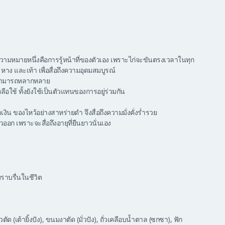
วามหมายหนึ่งคือการรู้หน้าที่ของตัวเอง เพราะไก่จะขันตรงเวลาในทุก
ว หาง และเท้า เพื่อสื่อถึงความอุดมสมบูรณ์
มสามารถหลากหลาย
อใช้ ทั้งยังใช้เป็นตัวแทนของการอยู่ร่วมกัน
เงิน ของไหว้อย่างสาหร่ายดำ จึงสื่อถึงความมั่งคั่งร่ำรวย
ออก เพราะจะสื่อถึงอายุที่ยืนยาวนั่นเอง
าบรื่นในชีวิต
ด (เต้ายิ้งปัง), ขนมงาตัด (มั่วปัง), ถั่วเคลือบน้ำตาล (ซกซา), ฟัก