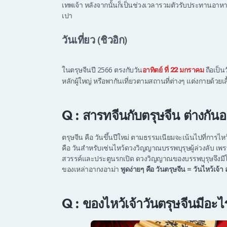
เทพเจ้า หลังจากนั้นก็เป็นช่วงเวลารวมตัวรับประทานอาหาร
เปา
วันเที่ยว (ชิวอิก)
ในตรุษจีนปี 2566 ตรงกับวัน
ถือเป็น
อาทิตย์ ที่ 22 มกราคม
หลักผู้ใหญ่ หรือพากันเที่ยวตามสถานที่ต่างๆ แต่งกายด้ว
Q : สารทจีนกับตรุษจีน ต่างกันอ
ตรุษจีน คือ วันขึ้นปีใหม่ ตามธรรมเนียมจะเน้นไปที่การไห
คือ วันสำหรับเซ่นไหว้ดวงวิญญาณบรรพบุรุษผู้ล่วงลับ เพรา
สวรรค์และประตูนรกเปิด ดวงวิญญาณของบรรพบุรุษจึงมีโ
ของเหล่าอากงอาม่า
พูดง่ายๆ คือ วันตรุษจีน = วันไหว้เจ้
Q : ของไหว้เจ้าวันตรุษจีนมีอะไ