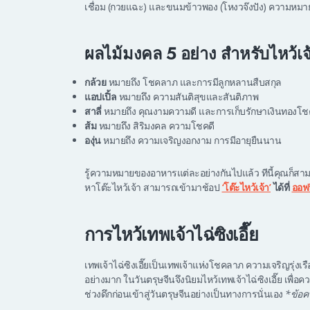
เชื่อม (กวยแฉะ) และขนมข้าวพอง (โหงวจ๊งปัง) ความหม
ผลไม้มงคล 5 อย่าง สำหรับไหว้เจ
กล้วย
หมายถึง โชคลาภ และการมีลูกหลานสืบสกุล
แอปเปิ้ล
หมายถึง ความสันติสุขและสันติภาพ
สาลี่
หมายถึง คุณงามความดี และการเก็บรักษาเงินทองโชค
ส้ม
หมายถึง สิริมงคล ความโชคดี
องุ่น
หมายถึง ความเจริญงอกงาม การมีอายุยืนนาน
รู้ความหมายของอาหารแต่ละอย่างกันไปแล้ว ทีนี้คุณก็สามารถ
หาโต๊ะไหว้เจ้า สามารถเข้ามาช้อป
‘โต๊ะไหว้เจ้า’
ได้ที่
ออฟ
การไหว้เทพเจ้าไฉ่ซิงเอี๊ย
เทพเจ้าไฉ่ซิงเอี๊ยเป็นเทพเจ้าแห่งโชคลาภ ความเจริญรุ่งเ
อย่างมาก ในวันตรุษจีนจึงนิยมไหว้เทพเจ้าไฉ่ซิงเอี๊ย เพื
ช่วงดึกก่อนเข้าสู่วันตรุษจีนอย่างเป็นทางการนั่นเอง
*ข้อค