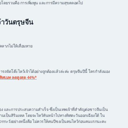
ายโดยรวมคือ การเพิ่มพูน และการมีความสุขตลอดไป
้าวันตรุษจีน
ลาภไม่ให้เสื่อมหาย
จัดโต๊ะไหว้เจ้าได้อย่างถูกต้องแล้วล่ะค่ะ ตรุษจีนปีนี้ ใครกำลังมอง
ฟิศเมท ลดสูงสุด 44%*
รือง และการประสบความสำเร็จ ซึ่งเป็นเทพเจ้าที่สำคัญต่อชาวจีนเป็น
่อความเป็นสิริมงคล โดยจะไหว้หันหน้าไปทางทิศตะวันออกเฉียงใต้ ใน
วรระวัง
อย่างหนึ่งคือ ไม่ควรให้คนปีชงเป็นคนไหว้ก่อนคนแรกนะคะ