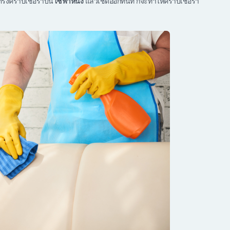
งตรงคราบเชื้อราบน
โซฟาหนัง
แล้วเช็ดออกทันที ก็จะทำให้คราบเชื้อรา