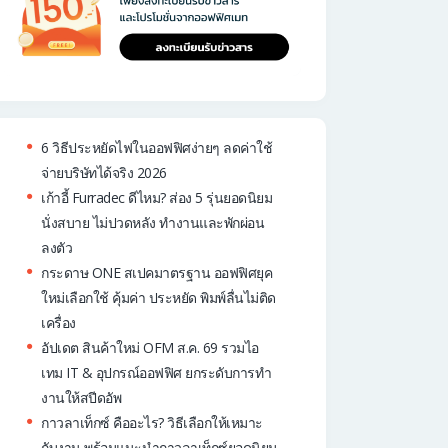
6 วิธีประหยัดไฟในออฟฟิศง่ายๆ ลดค่าใช้
จ่ายบริษัทได้จริง 2026
เก้าอี้ Furradec ดีไหม? ส่อง 5 รุ่นยอดนิยม
นั่งสบาย ไม่ปวดหลัง ทำงานและพักผ่อน
ลงตัว
กระดาษ ONE สเปคมาตรฐาน ออฟฟิศยุค
ใหม่เลือกใช้ คุ้มค่า ประหยัด พิมพ์ลื่นไม่ติด
เครื่อง
อัปเดต สินค้าใหม่ OFM ส.ค. 69 รวมไอ
เทม IT & อุปกรณ์ออฟฟิศ ยกระดับการทำ
งานให้สปีดอัพ
กาวลาเท็กซ์ คืออะไร? วิธีเลือกให้เหมาะ
กับงาน พร้อมแนะนำกาวลาเท็กซ์ยอดนิยม