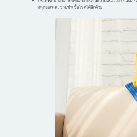
ใช้สเปรย์น้ำส้มสายชูที่ผสมกับน้ำสะอาดจนเจือจาง ฉีดล
หลุดออกและช่วยฆ่าเชื้อโรคได้อีกด้วย