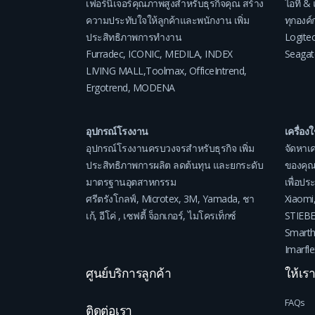
เฟอร์นิเจอร์คุณภาพสูงสำหรับธุรกิจคุณ สร้าง
ไอที & 
ความประทับใจให้ลูกค้าและพนักงาน เพิ่ม
ทุกองค์ก
ประสิทธิภาพการทำงาน
Logite
Furradec
,
ICONIC
,
MEDILA
,
INDEX
Seagat
LIVING MALL
,
Toolmax
,
OfficeIntrend
,
Ergotrend
,
MODENA
อุปกรณ์โรงงาน
เครื่อง
อุปกรณ์โรงงานครบวงจรสำหรับธุรกิจ เพิ่ม
จัดหาเค
ประสิทธิภาพการผลิต ลดต้นทุน และยกระดับ
ของคุณ
มาตรฐานอุตสาหกรรม
เพื่อป
ศรีตรังโกลฟ์
,
Microtex
,
3M
,
Yamada
,
ชา
Xiaomi
เก้
,
อีโค่
,
เซฟตี้ จ็อกเกอร์
,
ไมโครเท็กซ์
STIEB
Smart
Imarfle
ศูนย์บริการลูกค้า
ให้เร
FAQs
ติดต่อเรา