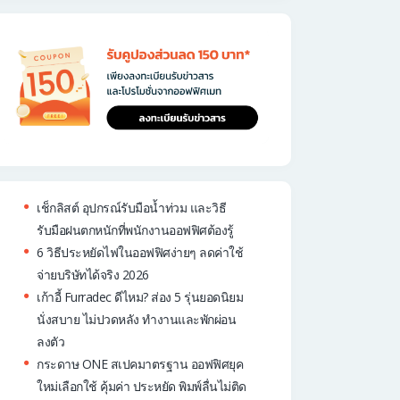
เช็กลิสต์ อุปกรณ์รับมือน้ำท่วม และวิธี
รับมือฝนตกหนักที่พนักงานออฟฟิศต้องรู้
6 วิธีประหยัดไฟในออฟฟิศง่ายๆ ลดค่าใช้
จ่ายบริษัทได้จริง 2026
เก้าอี้ Furradec ดีไหม? ส่อง 5 รุ่นยอดนิยม
นั่งสบาย ไม่ปวดหลัง ทำงานและพักผ่อน
ลงตัว
กระดาษ ONE สเปคมาตรฐาน ออฟฟิศยุค
ใหม่เลือกใช้ คุ้มค่า ประหยัด พิมพ์ลื่นไม่ติด