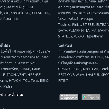
แก็ดเจ็ต ล้ำสมัย! เราพร้อมสนับสนุน
จัดจำหน่ายเครื่องมือช่างและอุปกรณ์
ร สู่ยุคดิจิทัลเต็มรูปแบบ
คุณภาพสูงสำหรับธุรกิจครบวงจร เพื่อ
ch
,
WD
,
SanDisk
,
MSI
,
CLEANLINE
,
ความต้องการในงานอุตสาหกรรมแล
e
,
Panasonic
โครงการก่อสร้างของคุณ
Toshino
,
Philips
,
STIEBEL ELTRON
DATA
,
PUMPKIN
,
TAJIMA
,
MAKIT
STANLEY
,
VEXXO
,
Hypertherm
ใช้ไฟฟ้า
ไลฟ์สไตล์
รื่องใช้ไฟฟ้าคุณภาพสูงสำหรับธุรกิจ
นำเสนอสินค้าไลฟ์สไตล์คุณภาพ สำห
 พร้อมบริการหลังการขายครบวงจร
ธุรกิจที่ต้องการสร้างแบรนด์ เพิ่มมูล
ระสิทธิภาพและความทนทาน
มัดใจลูกค้าคนสำคัญของคุณ
,
มาสเตอร์คูล
,
SHARP
,
Hatari
,
GRAND SPORT
,
Master Art
,
Retek
EL ELTRON
,
VENZ
,
HISENSE
,
BEST ONE
,
Waxy
,
THAI SUN SPO
home
,
HITACHI
,
TCL
,
Tefal
,
BEKO
,
FITBIT
x
,
Midea
าช่วยเหลือคุณ