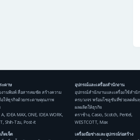
กระดาษ
อุปกรณ์และเครื่องสำนักงาน
บงานพิมพ์ สื่อสารคมชัด สร้างความ
อุปกรณ์สำนักงานและเครื่องใช้สำนั
อถือให้ธุรกิจด้วยกระดาษคุณภาพ
ครบวงจร พร้อมโซลูชันที่ช่วยลดต้นทุน
ม
ผลผลิตให้ธุรกิจ
 A
,
IDEA MAX
,
ONE
,
IDEA WORK
,
ตราช้าง
,
Casio
,
Scotch
,
Pentel
,
T
,
Shih-Tzu
,
Post-it
WESTCOTT
,
Max
แก็ดเจ็ต
เครื่องมือช่างและอุปกรณ์ก่อสร้าง