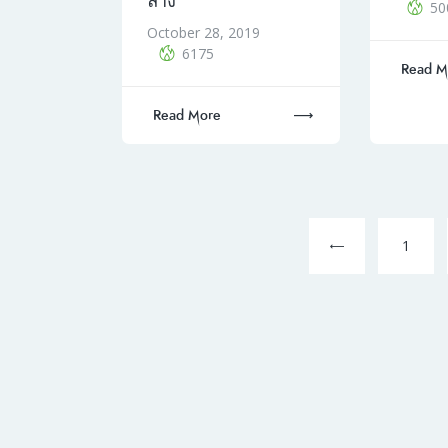
ล่าง
50
October 28, 2019
6175
Read M
Read More
Posts
pagination
<
Page
1