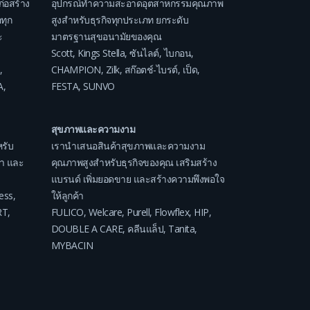
ก่อสร้าง
อุปกรณ์ทำความสะอาดอุตสาหกรรมคุณภาพ
ทุก
สูงสำหรับธุรกิจทุกประเภท ยกระดับ
ะ
มาตรฐานสุขอนามัยของคุณ
Scott
,
Kings Stella
,
ซันไลต์
,
ไบกอน
,
,
CHAMPION
,
Zilk
,
สก๊อตช์-ไบรต์
,
เป็ด
,
A
,
FESTA
,
SUNVO
สุขภาพและความงาม
รับ
เรานำเสนอสินค้าสุขภาพและความงาม
ค่า และ
คุณภาพสูงสำหรับธุรกิจของคุณ เสริมสร้าง
แบรนด์ เพิ่มยอดขาย และสร้างความพึงพอใจ
ess
,
ให้ลูกค้า
RT
,
FULICO
,
Welcare
,
Purell
,
Flowflex
,
HIP
,
DOUBLE A CARE
,
คลีนแล็ป
,
Tanita
,
MYBACIN