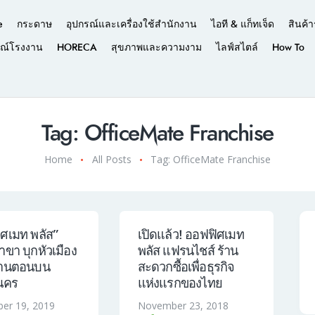
e
กระดาษ
อุปกรณ์และเครื่องใช้สำนักงาน
ไอที & แก็ทเจ็ด
สินค้า
รณ์โรงงาน
HORECA
สุขภาพและความงาม
ไลฟ์สไตล์
How To
Tag: OfficeMate Franchise
Home
All Posts
Tag: OfficeMate Franchise
ศเมท พลัส”
เปิดแล้ว! ออฟฟิศเมท
ขา บุกหัวเมือง
พลัส แฟรนไชส์ ร้าน
สานตอนบน
สะดวกซื้อเพื่อธุรกิจ
นคร
แห่งแรกของไทย
er 19, 2019
November 23, 2018