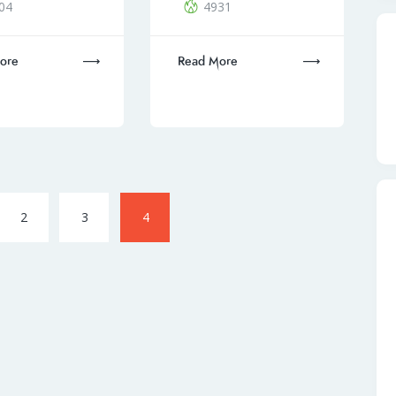
04
4931
ore
Read More
Page
2
Page
3
Page
4