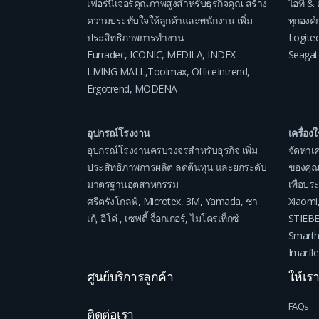
เฟอร์นิเจอร์คุณภาพสูงสำหรับธุรกิจคุณ สร้าง
ไอที & 
ความประทับใจให้ลูกค้าและพนักงาน เพิ่ม
ทุกองค์ก
ประสิทธิภาพการทำงาน
Logite
Furradec
,
ICONIC
,
MEDILA
,
INDEX
Seagat
LIVING MALL
,
Toolmax
,
OfficeIntrend
,
Ergotrend
,
MODENA
อุปกรณ์โรงงาน
เครื่อง
อุปกรณ์โรงงานครบวงจรสำหรับธุรกิจ เพิ่ม
จัดหาเค
ประสิทธิภาพการผลิต ลดต้นทุน และยกระดับ
ของคุณ
มาตรฐานอุตสาหกรรม
เพื่อป
ศรีตรังโกลฟ์
,
Microtex
,
3M
,
Yamada
,
ชา
Xiaomi
เก้
,
อีโค่
,
เซฟตี้ จ็อกเกอร์
,
ไมโครเท็กซ์
STIEB
Smart
Imarfle
ศูนย์บริการลูกค้า
ให้เร
FAQs
ติดต่อเรา