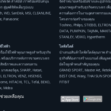
แก็ดเจ็ต ล้ำสมัย! เราพร้อมสนับสนุน
จัดจำหน่ายเครื่องมือช่างและอุปกรณ์
ร สู่ยุคดิจิทัลเต็มรูปแบบ
คุณภาพสูงสำหรับธุรกิจครบวงจร เพื่อ
ch
,
WD
,
SanDisk
,
MSI
,
CLEANLINE
,
ความต้องการในงานอุตสาหกรรมแล
e
,
Panasonic
โครงการก่อสร้างของคุณ
Toshino
,
Philips
,
STIEBEL ELTRON
DATA
,
PUMPKIN
,
TAJIMA
,
MAKIT
STANLEY
,
VEXXO
,
Hypertherm
ใช้ไฟฟ้า
ไลฟ์สไตล์
รื่องใช้ไฟฟ้าคุณภาพสูงสำหรับธุรกิจ
นำเสนอสินค้าไลฟ์สไตล์คุณภาพ สำห
 พร้อมบริการหลังการขายครบวงจร
ธุรกิจที่ต้องการสร้างแบรนด์ เพิ่มมูล
ระสิทธิภาพและความทนทาน
มัดใจลูกค้าคนสำคัญของคุณ
,
มาสเตอร์คูล
,
SHARP
,
Hatari
,
GRAND SPORT
,
Master Art
,
Retek
EL ELTRON
,
VENZ
,
HISENSE
,
BEST ONE
,
Waxy
,
THAI SUN SPO
home
,
HITACHI
,
TCL
,
Tefal
,
BEKO
,
FITBIT
x
,
Midea
าช่วยเหลือคุณ