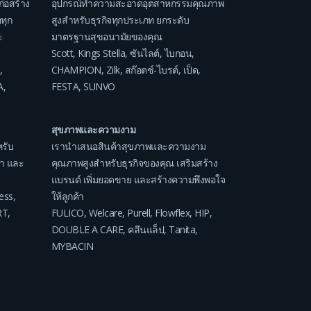
ก่อสร้าง
อุปกรณ์ทำความสะอาดอุตสาหกรรมคุณภาพ
ทุก
สูงสำหรับธุรกิจทุกประเภท ยกระดับ
ะ
มาตรฐานสุขอนามัยของคุณ
Scott
,
Kings Stella
,
ซันไลต์
,
ไบกอน
,
,
CHAMPION
,
Zilk
,
สก๊อตช์-ไบรต์
,
เป็ด
,
A
,
FESTA
,
SUNVO
สุขภาพและความงาม
รับ
เรานำเสนอสินค้าสุขภาพและความงาม
ค่า และ
คุณภาพสูงสำหรับธุรกิจของคุณ เสริมสร้าง
แบรนด์ เพิ่มยอดขาย และสร้างความพึงพอใจ
ess
,
ให้ลูกค้า
RT
,
FULICO
,
Welcare
,
Purell
,
Flowflex
,
HIP
,
DOUBLE A CARE
,
คลีนแล็ป
,
Tanita
,
MYBACIN