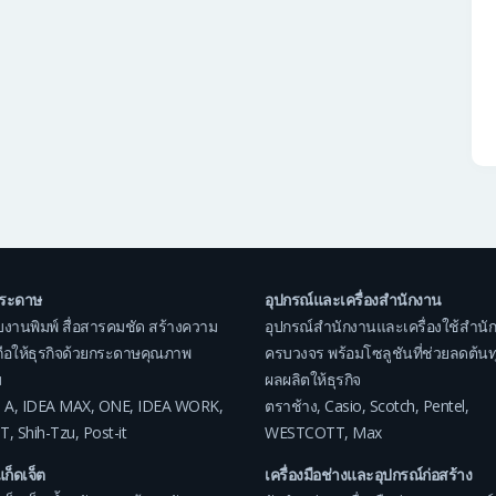
กระดาษ
อุปกรณ์และเครื่องสำนักงาน
บงานพิมพ์ สื่อสารคมชัด สร้างความ
อุปกรณ์สำนักงานและเครื่องใช้สำนั
อถือให้ธุรกิจด้วยกระดาษคุณภาพ
ครบวงจร พร้อมโซลูชันที่ช่วยลดต้นทุน
ม
ผลผลิตให้ธุรกิจ
 A
,
IDEA MAX
,
ONE
,
IDEA WORK
,
ตราช้าง
,
Casio
,
Scotch
,
Pentel
,
T
,
Shih-Tzu
,
Post-it
WESTCOTT
,
Max
แก็ดเจ็ต
เครื่องมือช่างและอุปกรณ์ก่อสร้าง