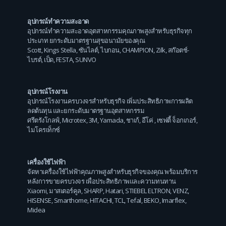
อุปกรณ์ทำความสะอาด
อุปกรณ์ทำความสะอาดอุตสาหกรรมคุณภาพสูงสำหรับธุรกิจทุก
ประเภท ยกระดับมาตรฐานสุขอนามัยของคุณ
Scott
,
Kings Stella
,
ซันไลต์
,
ไบกอน
,
CHAMPION
,
Zilk
,
สก๊อตช์-
ไบรต์
,
เป็ด
,
FESTA
,
SUNVO
อุปกรณ์โรงงาน
อุปกรณ์โรงงานครบวงจรสำหรับธุรกิจ เพิ่มประสิทธิภาพการผลิต
ลดต้นทุน และยกระดับมาตรฐานอุตสาหกรรม
ศรีตรังโกลฟ์
,
Microtex
,
3M
,
Yamada
,
ชาเก้
,
อีโค่
,
เซฟตี้ จ็อกเกอร์
,
ไมโครเท็กซ์
เครื่องใช้ไฟฟ้า
จัดหาเครื่องใช้ไฟฟ้าคุณภาพสูงสำหรับธุรกิจของคุณ พร้อมบริการ
หลังการขายครบวงจร เพื่อประสิทธิภาพและความทนทาน
Xiaomi
,
มาสเตอร์คูล
,
SHARP
,
Hatari
,
STIEBEL ELTRON
,
VENZ
,
HISENSE
,
Smarthome
,
HITACHI
,
TCL
,
Tefal
,
BEKO
,
Imarflex
,
Midea