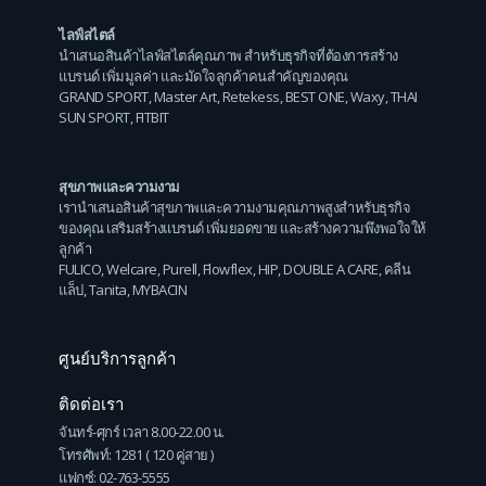
ไลฟ์สไตล์
นำเสนอสินค้าไลฟ์สไตล์คุณภาพ สำหรับธุรกิจที่ต้องการสร้าง
แบรนด์ เพิ่มมูลค่า และมัดใจลูกค้าคนสำคัญของคุณ
GRAND SPORT
,
Master Art
,
Retekess
,
BEST ONE
,
Waxy
,
THAI
SUN SPORT
,
FITBIT
สุขภาพและความงาม
เรานำเสนอสินค้าสุขภาพและความงามคุณภาพสูงสำหรับธุรกิจ
ของคุณ เสริมสร้างแบรนด์ เพิ่มยอดขาย และสร้างความพึงพอใจให้
ลูกค้า
FULICO
,
Welcare
,
Purell
,
Flowflex
,
HIP
,
DOUBLE A CARE
,
คลีน
แล็ป
,
Tanita
,
MYBACIN
ศูนย์บริการลูกค้า
ติดต่อเรา
จันทร์-ศุกร์ เวลา 8.00-22.00 น.
โทรศัพท์: 1281 ( 120 คู่สาย )
แฟกซ์: 02-763-5555