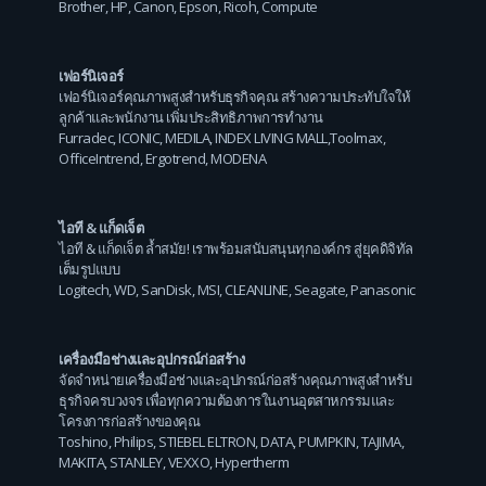
Brother
,
HP
,
Canon
,
Epson
,
Ricoh
,
Compute
เฟอร์นิเจอร์
เฟอร์นิเจอร์คุณภาพสูงสำหรับธุรกิจคุณ สร้างความประทับใจให้
ลูกค้าและพนักงาน เพิ่มประสิทธิภาพการทำงาน
Furradec
,
ICONIC
,
MEDILA
,
INDEX LIVING MALL
,
Toolmax
,
OfficeIntrend
,
Ergotrend
,
MODENA
ไอที & แก็ดเจ็ต
ไอที & แก็ดเจ็ต ล้ำสมัย! เราพร้อมสนับสนุนทุกองค์กร สู่ยุคดิจิทัล
เต็มรูปแบบ
Logitech
,
WD
,
SanDisk
,
MSI
,
CLEANLINE
,
Seagate
,
Panasonic
เครื่องมือช่างและอุปกรณ์ก่อสร้าง
จัดจำหน่ายเครื่องมือช่างและอุปกรณ์ก่อสร้างคุณภาพสูงสำหรับ
ธุรกิจครบวงจร เพื่อทุกความต้องการในงานอุตสาหกรรมและ
โครงการก่อสร้างของคุณ
Toshino
,
Philips
,
STIEBEL ELTRON
,
DATA
,
PUMPKIN
,
TAJIMA
,
MAKITA
,
STANLEY
,
VEXXO
,
Hypertherm