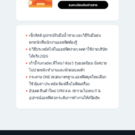
เช็กลิสต์ อุปกรณ์รับมือน้ำท่วม และวิธีรับมือฝน
ตกหนักที่พนักงานออฟฟิศต้องรู้
6 วิธีประหยัดไฟในออฟฟิศง่ายๆ ลดค่าใช้จ่ายบริษัท
ได้จริง 2026
เก้าอี้ Furradec ดีไหม? ส่อง 5 รุ่นยอดนิยม นั่งสบาย
ไม่ปวดหลัง ทำงานและพักผ่อนลงตัว
กระดาษ ONE สเปคมาตรฐาน ออฟฟิศยุคใหม่เลือก
ใช้ คุ้มค่า ประหยัด พิมพ์ลื่นไม่ติดเครื่อง
อัปเดต สินค้าใหม่ OFM ส.ค. 69 รวมไอเทม IT &
อุปกรณ์ออฟฟิศ ยกระดับการทำงานให้สปีดอัพ