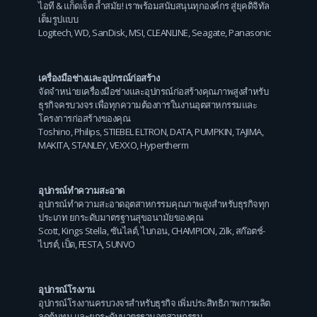
ไอที & แก็ดเจ็ต ล้ำสมัย! เราพร้อมสนับสนุนทุกองค์กร สู่ยุคดิจิทัล
เต็มรูปแบบ
Logitech
,
WD
,
SanDisk
,
MSI
,
CLEANLINE
,
Seagate
,
Panasonic
เครื่องมือช่างและอุปกรณ์ก่อสร้าง
จัดจำหน่ายเครื่องมือช่างและอุปกรณ์ก่อสร้างคุณภาพสูงสำหรับ
ธุรกิจครบวงจร เพื่อทุกความต้องการในงานอุตสาหกรรมและ
โครงการก่อสร้างของคุณ
Toshino
,
Philips
,
STIEBEL ELTRON
,
DATA
,
PUMPKIN
,
TAJIMA
,
MAKITA
,
STANLEY
,
VEXXO
,
Hypertherm
อุปกรณ์ทำความสะอาด
อุปกรณ์ทำความสะอาดอุตสาหกรรมคุณภาพสูงสำหรับธุรกิจทุก
ประเภท ยกระดับมาตรฐานสุขอนามัยของคุณ
Scott
,
Kings Stella
,
ซันไลต์
,
ไบกอน
,
CHAMPION
,
Zilk
,
สก๊อตช์-
ไบรต์
,
เป็ด
,
FESTA
,
SUNVO
อุปกรณ์โรงงาน
อุปกรณ์โรงงานครบวงจรสำหรับธุรกิจ เพิ่มประสิทธิภาพการผลิต
ลดต้นทุน และยกระดับมาตรฐานอุตสาหกรรม