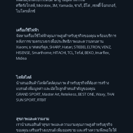
ศรีตรังโกลฟ์
,
Microtex
,
3M
,
Yamada
,
ชาเก้
,
อีโค่
,
เซฟตี้ จ็อกเกอร์
,
ไมโครเท็กซ์
เครื่องใช้ไฟฟ้า
จัดหาเครื่องใช้ไฟฟ้าคุณภาพสูงสำหรับธุรกิจของคุณ พร้อมบริการ
หลังการขายครบวงจร เพื่อประสิทธิภาพและความทนทาน
Xiaomi
,
มาสเตอร์คูล
,
SHARP
,
Hatari
,
STIEBEL ELTRON
,
VENZ
,
HISENSE
,
Smarthome
,
HITACHI
,
TCL
,
Tefal
,
BEKO
,
Imarflex
,
Midea
ไลฟ์สไตล์
นำเสนอสินค้าไลฟ์สไตล์คุณภาพ สำหรับธุรกิจที่ต้องการสร้าง
แบรนด์ เพิ่มมูลค่า และมัดใจลูกค้าคนสำคัญของคุณ
GRAND SPORT
,
Master Art
,
Retekess
,
BEST ONE
,
Waxy
,
THAI
SUN SPORT
,
FITBIT
สุขภาพและความงาม
เรานำเสนอสินค้าสุขภาพและความงามคุณภาพสูงสำหรับธุรกิจ
ของคุณ เสริมสร้างแบรนด์ เพิ่มยอดขาย และสร้างความพึงพอใจให้