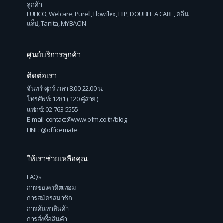
ลูกค้า
FULICO
,
Welcare
,
Purell
,
Flowflex
,
HIP
,
DOUBLE A CARE
,
คลีน
แล็ป
,
Tanita
,
MYBACIN
ศูนย์บริการลูกค้า
ติดต่อเรา
จันทร์-ศุกร์ เวลา 8.00-22.00 น.
โทรศัพท์: 1281 ( 120 คู่สาย )
แฟกซ์: 02-763-5555
E-mail: contact@www.ofm.co.th/blog
LINE: @officemate
ให้เราช่วยเหลือคุณ
FAQs
การขอเครดิตเทอม
การสมัครสมาชิก
การค้นหาสินค้า
การสั่งซื้อสินค้า