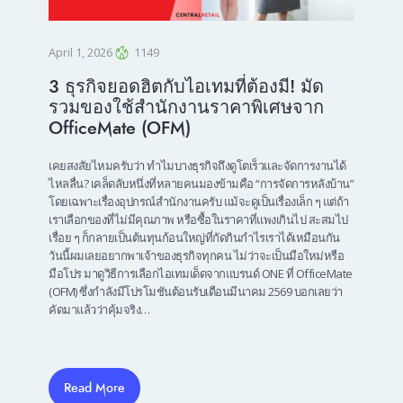
April 1, 2026
1149
3 ธุรกิจยอดฮิตกับไอเทมที่ต้องมี! มัด
รวมของใช้สำนักงานราคาพิเศษจาก
OfficeMate (OFM)
เคยสงสัยไหมครับว่า ทำไมบางธุรกิจถึงดูโตเร็วและจัดการงานได้
ไหลลื่น? เคล็ดลับหนึ่งที่หลายคนมองข้ามคือ “การจัดการหลังบ้าน”
โดยเฉพาะเรื่องอุปกรณ์สำนักงานครับ แม้จะดูเป็นเรื่องเล็ก ๆ แต่ถ้า
เราเลือกของที่ไม่มีคุณภาพ หรือซื้อในราคาที่แพงเกินไป สะสมไป
เรื่อย ๆ ก็กลายเป็นต้นทุนก้อนใหญ่ที่กัดกินกำไรเราได้เหมือนกัน
วันนี้ผมเลยอยากพาเจ้าของธุรกิจทุกคน ไม่ว่าจะเป็นมือใหม่หรือ
มือโปร มาดูวิธีการเลือกไอเทมเด็ดจากแบรนด์ ONE ที่ OfficeMate
(OFM) ซึ่งกำลังมีโปรโมชันต้อนรับเดือนมีนาคม 2569 บอกเลยว่า
คัดมาแล้วว่าคุ้มจริง…
Read More