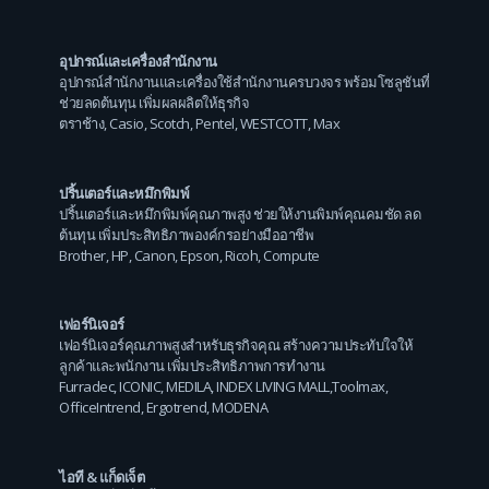
อุปกรณ์และเครื่องสำนักงาน
อุปกรณ์สำนักงานและเครื่องใช้สำนักงานครบวงจร พร้อมโซลูชันที่
ช่วยลดต้นทุน เพิ่มผลผลิตให้ธุรกิจ
ตราช้าง
,
Casio
,
Scotch
,
Pentel
,
WESTCOTT
,
Max
ปริ้นเตอร์และหมึกพิมพ์
ปริ้นเตอร์และหมึกพิมพ์คุณภาพสูง ช่วยให้งานพิมพ์คุณคมชัด ลด
ต้นทุน เพิ่มประสิทธิภาพองค์กรอย่างมืออาชีพ
Brother
,
HP
,
Canon
,
Epson
,
Ricoh
,
Compute
เฟอร์นิเจอร์
เฟอร์นิเจอร์คุณภาพสูงสำหรับธุรกิจคุณ สร้างความประทับใจให้
ลูกค้าและพนักงาน เพิ่มประสิทธิภาพการทำงาน
Furradec
,
ICONIC
,
MEDILA
,
INDEX LIVING MALL
,
Toolmax
,
OfficeIntrend
,
Ergotrend
,
MODENA
ไอที & แก็ดเจ็ต