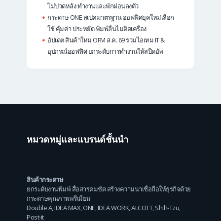
ไม่ปวดหลัง ทำงานและพักผ่อนลงตัว
กระดาษ ONE สเปคมาตรฐาน ออฟฟิศยุคใหม่เลือก
ใช้ คุ้มค่า ประหยัด พิมพ์ลื่นไม่ติดเครื่อง
อัปเดต สินค้าใหม่ OFM ส.ค. 69 รวมไอเทม IT &
อุปกรณ์ออฟฟิศ ยกระดับการทำงานให้สปีดอัพ
หมวดหมู่และแบรนด์ชั้นนำ
สินค้ากระดาษ
ยกระดับงานพิมพ์ สื่อสารคมชัด สร้างความน่าเชื่อถือให้ธุรกิจด้วย
กระดาษคุณภาพพรีเมียม
Double A
,
IDEA MAX
,
ONE
,
IDEA WORK
,
ALCOTT
,
Shih-Tzu
,
Post-it