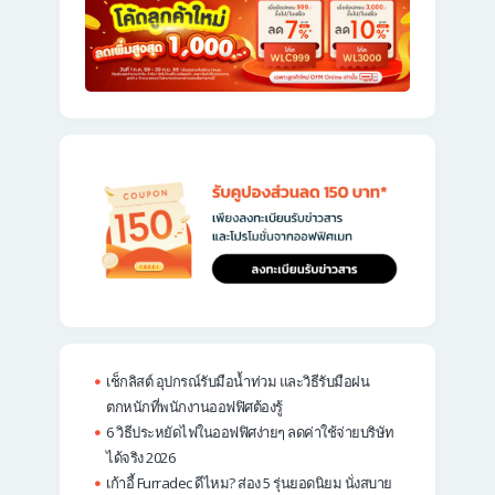
เช็กลิสต์ อุปกรณ์รับมือน้ำท่วม และวิธีรับมือฝน
ตกหนักที่พนักงานออฟฟิศต้องรู้
6 วิธีประหยัดไฟในออฟฟิศง่ายๆ ลดค่าใช้จ่ายบริษัท
ได้จริง 2026
เก้าอี้ Furradec ดีไหม? ส่อง 5 รุ่นยอดนิยม นั่งสบาย