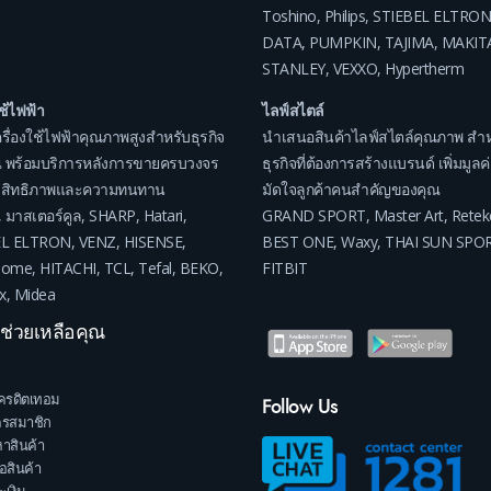
Toshino
,
Philips
,
STIEBEL ELTRON
DATA
,
PUMPKIN
,
TAJIMA
,
MAKIT
STANLEY
,
VEXXO
,
Hypertherm
ใช้ไฟฟ้า
ไลฟ์สไตล์
รื่องใช้ไฟฟ้าคุณภาพสูงสำหรับธุรกิจ
นำเสนอสินค้าไลฟ์สไตล์คุณภาพ สำห
 พร้อมบริการหลังการขายครบวงจร
ธุรกิจที่ต้องการสร้างแบรนด์ เพิ่มมูล
ระสิทธิภาพและความทนทาน
มัดใจลูกค้าคนสำคัญของคุณ
,
มาสเตอร์คูล
,
SHARP
,
Hatari
,
GRAND SPORT
,
Master Art
,
Retek
EL ELTRON
,
VENZ
,
HISENSE
,
BEST ONE
,
Waxy
,
THAI SUN SPO
home
,
HITACHI
,
TCL
,
Tefal
,
BEKO
,
FITBIT
x
,
Midea
าช่วยเหลือคุณ
ครดิตเทอม
Follow Us
ครสมาชิก
าสินค้า
้อสินค้า