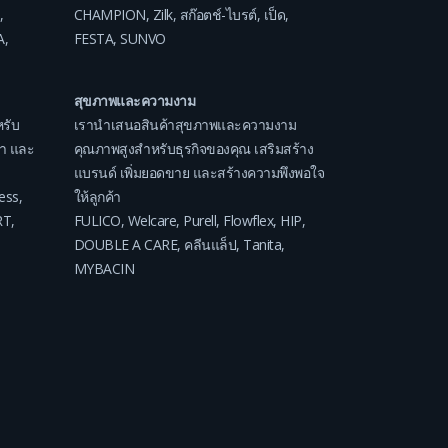
,
CHAMPION
,
Zilk
,
สก๊อตช์-ไบรต์
,
เป็ด
,
A
,
FESTA
,
SUNVO
สุขภาพและความงาม
รับ
เรานำเสนอสินค้าสุขภาพและความงาม
ค่า และ
คุณภาพสูงสำหรับธุรกิจของคุณ เสริมสร้าง
แบรนด์ เพิ่มยอดขาย และสร้างความพึงพอใจ
ess
,
ให้ลูกค้า
RT
,
FULICO
,
Welcare
,
Purell
,
Flowflex
,
HIP
,
DOUBLE A CARE
,
คลีนแล็ป
,
Tanita
,
MYBACIN