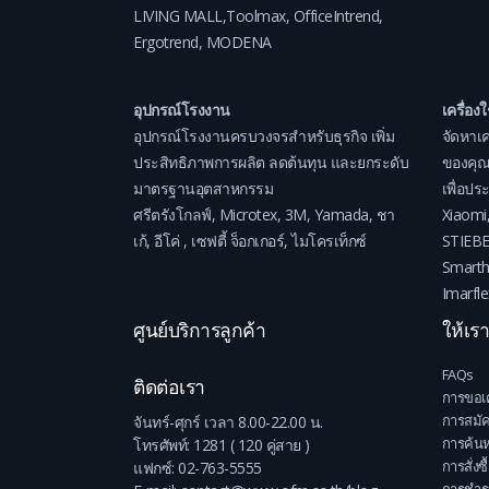
LIVING MALL
,
Toolmax
,
OfficeIntrend
,
Ergotrend
,
MODENA
อุปกรณ์โรงงาน
เครื่อง
อุปกรณ์โรงงานครบวงจรสำหรับธุรกิจ เพิ่ม
จัดหาเค
ประสิทธิภาพการผลิต ลดต้นทุน และยกระดับ
ของคุณ
มาตรฐานอุตสาหกรรม
เพื่อป
ศรีตรังโกลฟ์
,
Microtex
,
3M
,
Yamada
,
ชา
Xiaomi
เก้
,
อีโค่
,
เซฟตี้ จ็อกเกอร์
,
ไมโครเท็กซ์
STIEB
Smart
Imarfle
ศูนย์บริการลูกค้า
ให้เร
FAQs
ติดต่อเรา
การขอเ
การสมั
จันทร์-ศุกร์ เวลา 8.00-22.00 น.
การค้นห
โทรศัพท์: 1281 ( 120 คู่สาย )
การสั่งซื
แฟกซ์: 02-763-5555