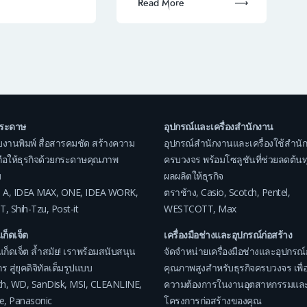
Read More
กระดาษ
อุปกรณ์และเครื่องสำนักงาน
บงานพิมพ์ สื่อสารคมชัด สร้างความ
อุปกรณ์สำนักงานและเครื่องใช้สำนั
อถือให้ธุรกิจด้วยกระดาษคุณภาพ
ครบวงจร พร้อมโซลูชันที่ช่วยลดต้นทุน
ม
ผลผลิตให้ธุรกิจ
 A
,
IDEA MAX
,
ONE
,
IDEA WORK
,
ตราช้าง
,
Casio
,
Scotch
,
Pentel
,
T
,
Shih-Tzu
,
Post-it
WESTCOTT
,
Max
แก็ดเจ็ต
เครื่องมือช่างและอุปกรณ์ก่อสร้าง
แก็ดเจ็ต ล้ำสมัย! เราพร้อมสนับสนุน
จัดจำหน่ายเครื่องมือช่างและอุปกรณ์
ร สู่ยุคดิจิทัลเต็มรูปแบบ
คุณภาพสูงสำหรับธุรกิจครบวงจร เพื่อ
ch
,
WD
,
SanDisk
,
MSI
,
CLEANLINE
,
ความต้องการในงานอุตสาหกรรมแล
e
,
Panasonic
โครงการก่อสร้างของคุณ