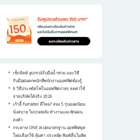
เช็กลิสต์ อุปกรณ์รับมือน้ำท่วม และวิธี
รับมือฝนตกหนักที่พนักงานออฟฟิศต้องรู้
6 วิธีประหยัดไฟในออฟฟิศง่ายๆ ลดค่าใช้
จ่ายบริษัทได้จริง 2026
เก้าอี้ Furradec ดีไหม? ส่อง 5 รุ่นยอดนิยม
นั่งสบาย ไม่ปวดหลัง ทำงานและพักผ่อน
ลงตัว
กระดาษ ONE สเปคมาตรฐาน ออฟฟิศยุค
ใหม่เลือกใช้ คุ้มค่า ประหยัด พิมพ์ลื่นไม่ติด