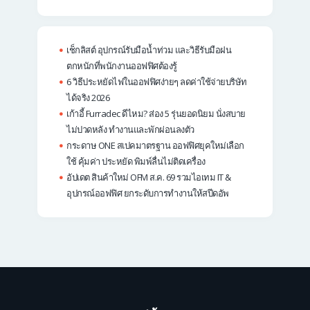
เช็กลิสต์ อุปกรณ์รับมือน้ำท่วม และวิธีรับมือฝน
ตกหนักที่พนักงานออฟฟิศต้องรู้
6 วิธีประหยัดไฟในออฟฟิศง่ายๆ ลดค่าใช้จ่ายบริษัท
ได้จริง 2026
เก้าอี้ Furradec ดีไหม? ส่อง 5 รุ่นยอดนิยม นั่งสบาย
ไม่ปวดหลัง ทำงานและพักผ่อนลงตัว
กระดาษ ONE สเปคมาตรฐาน ออฟฟิศยุคใหม่เลือก
ใช้ คุ้มค่า ประหยัด พิมพ์ลื่นไม่ติดเครื่อง
อัปเดต สินค้าใหม่ OFM ส.ค. 69 รวมไอเทม IT &
อุปกรณ์ออฟฟิศ ยกระดับการทำงานให้สปีดอัพ