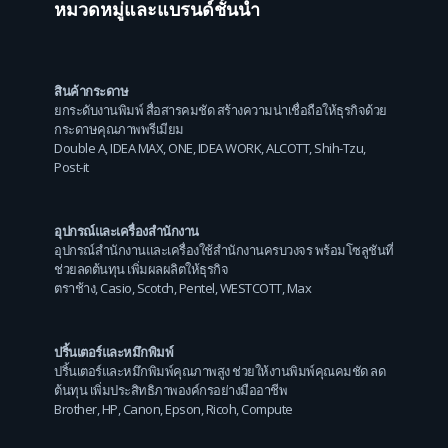
หมวดหมู่และแบรนด์ชั้นนำ
สินค้ากระดาษ
ยกระดับงานพิมพ์ สื่อสารคมชัด สร้างความน่าเชื่อถือให้ธุรกิจด้วย
กระดาษคุณภาพพรีเมียม
Double A
,
IDEA MAX
,
ONE
,
IDEA WORK
,
ALCOTT
,
Shih-Tzu
,
Post-it
อุปกรณ์และเครื่องสำนักงาน
อุปกรณ์สำนักงานและเครื่องใช้สำนักงานครบวงจร พร้อมโซลูชันที่
ช่วยลดต้นทุน เพิ่มผลผลิตให้ธุรกิจ
ตราช้าง
,
Casio
,
Scotch
,
Pentel
,
WESTCOTT
,
Max
ปริ้นเตอร์และหมึกพิมพ์
ปริ้นเตอร์และหมึกพิมพ์คุณภาพสูง ช่วยให้งานพิมพ์คุณคมชัด ลด
ต้นทุน เพิ่มประสิทธิภาพองค์กรอย่างมืออาชีพ
Brother
,
HP
,
Canon
,
Epson
,
Ricoh
,
Compute