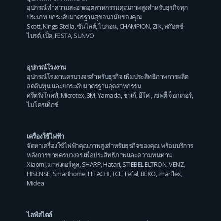
อุปกรณ์ทำความสะอาดอุตสาหกรรมคุณภาพสูงสำหรับธุรกิจทุก
ประเภท ยกระดับมาตรฐานสุขอนามัยของคุณ
Scott
,
Kings Stella
,
ซันไลต์
,
ไบกอน
,
CHAMPION
,
Zilk
,
สก๊อตช์-
ไบรต์
,
เป็ด
,
FESTA
,
SUNVO
อุปกรณ์โรงงาน
อุปกรณ์โรงงานครบวงจรสำหรับธุรกิจ เพิ่มประสิทธิภาพการผลิต
ลดต้นทุน และยกระดับมาตรฐานอุตสาหกรรม
ศรีตรังโกลฟ์
,
Microtex
,
3M
,
Yamada
,
ชาเก้
,
อีโค่
,
เซฟตี้ จ็อกเกอร์
,
ไมโครเท็กซ์
เครื่องใช้ไฟฟ้า
จัดหาเครื่องใช้ไฟฟ้าคุณภาพสูงสำหรับธุรกิจของคุณ พร้อมบริการ
หลังการขายครบวงจร เพื่อประสิทธิภาพและความทนทาน
Xiaomi
,
มาสเตอร์คูล
,
SHARP
,
Hatari
,
STIEBEL ELTRON
,
VENZ
,
HISENSE
,
Smarthome
,
HITACHI
,
TCL
,
Tefal
,
BEKO
,
Imarflex
,
Midea
ไลฟ์สไตล์