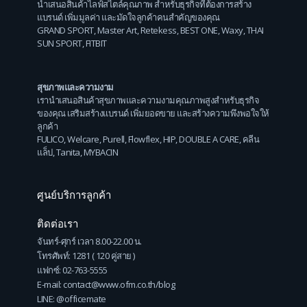
นำเสนอสินค้าไลฟ์สไตล์คุณภาพ สำหรับธุรกิจที่ต้องการสร้าง
แบรนด์ เพิ่มมูลค่า และมัดใจลูกค้าคนสำคัญของคุณ
GRAND SPORT
,
Master Art
,
Retekess
,
BEST ONE
,
Waxy
,
THAI
SUN SPORT
,
FITBIT
สุขภาพและความงาม
เรานำเสนอสินค้าสุขภาพและความงามคุณภาพสูงสำหรับธุรกิจ
ของคุณ เสริมสร้างแบรนด์ เพิ่มยอดขาย และสร้างความพึงพอใจให้
ลูกค้า
FULICO
,
Welcare
,
Purell
,
Flowflex
,
HIP
,
DOUBLE A CARE
,
คลีน
แล็ป
,
Tanita
,
MYBACIN
ศูนย์บริการลูกค้า
ติดต่อเรา
จันทร์-ศุกร์ เวลา 8.00-22.00 น.
โทรศัพท์: 1281 ( 120 คู่สาย )
แฟกซ์: 02-763-5555
E-mail: contact@www.ofm.co.th/blog
LINE: @officemate