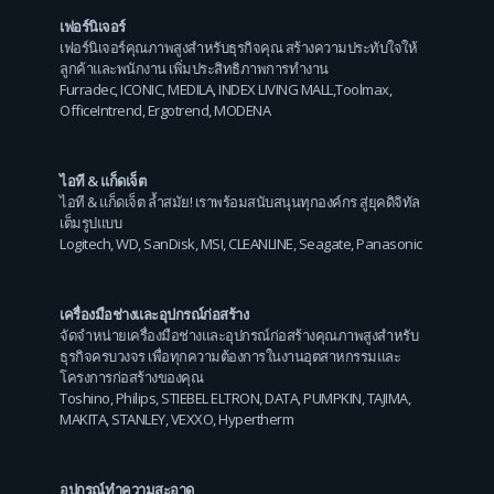
เฟอร์นิเจอร์
เฟอร์นิเจอร์คุณภาพสูงสำหรับธุรกิจคุณ สร้างความประทับใจให้
ลูกค้าและพนักงาน เพิ่มประสิทธิภาพการทำงาน
Furradec
,
ICONIC
,
MEDILA
,
INDEX LIVING MALL
,
Toolmax
,
OfficeIntrend
,
Ergotrend
,
MODENA
ไอที & แก็ดเจ็ต
ไอที & แก็ดเจ็ต ล้ำสมัย! เราพร้อมสนับสนุนทุกองค์กร สู่ยุคดิจิทัล
เต็มรูปแบบ
Logitech
,
WD
,
SanDisk
,
MSI
,
CLEANLINE
,
Seagate
,
Panasonic
เครื่องมือช่างและอุปกรณ์ก่อสร้าง
จัดจำหน่ายเครื่องมือช่างและอุปกรณ์ก่อสร้างคุณภาพสูงสำหรับ
ธุรกิจครบวงจร เพื่อทุกความต้องการในงานอุตสาหกรรมและ
โครงการก่อสร้างของคุณ
Toshino
,
Philips
,
STIEBEL ELTRON
,
DATA
,
PUMPKIN
,
TAJIMA
,
MAKITA
,
STANLEY
,
VEXXO
,
Hypertherm
อุปกรณ์ทำความสะอาด