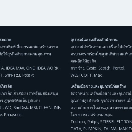
กระดาษ
อุปกรณ์และเครื่องสำนักงาน
บงานพิมพ์ สื่อสารคมชัด สร้างความ
อุปกรณ์สำนักงานและเครื่องใช้สำนั
อถือให้ธุรกิจด้วยกระดาษคุณภาพ
ครบวงจร พร้อมโซลูชันที่ช่วยลดต้นทุน
ม
ผลผลิตให้ธุรกิจ
 A
,
IDEA MAX
,
ONE
,
IDEA WORK
,
ตราช้าง
,
Casio
,
Scotch
,
Pentel
,
T
,
Shih-Tzu
,
Post-it
WESTCOTT
,
Max
แก็ดเจ็ต
เครื่องมือช่างและอุปกรณ์ก่อสร้าง
แก็ดเจ็ต ล้ำสมัย! เราพร้อมสนับสนุน
จัดจำหน่ายเครื่องมือช่างและอุปกรณ์
ร สู่ยุคดิจิทัลเต็มรูปแบบ
คุณภาพสูงสำหรับธุรกิจครบวงจร เพื่อ
ch
,
WD
,
SanDisk
,
MSI
,
CLEANLINE
,
ความต้องการในงานอุตสาหกรรมแล
e
,
Panasonic
โครงการก่อสร้างของคุณ
Toshino
,
Philips
,
STIEBEL ELTRON
DATA
,
PUMPKIN
,
TAJIMA
,
MAKIT