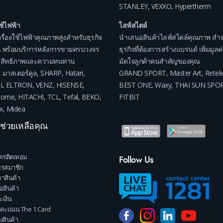
STANLEY
,
VEXXO
,
Hypertherm
ใช้ไฟฟ้า
ไลฟ์สไตล์
รื่องใช้ไฟฟ้าคุณภาพสูงสำหรับธุรกิจ
นำเสนอสินค้าไลฟ์สไตล์คุณภาพ สำห
 พร้อมบริการหลังการขายครบวงจร
ธุรกิจที่ต้องการสร้างแบรนด์ เพิ่มมูล
ระสิทธิภาพและความทนทาน
มัดใจลูกค้าคนสำคัญของคุณ
,
มาสเตอร์คูล
,
SHARP
,
Hatari
,
GRAND SPORT
,
Master Art
,
Retek
EL ELTRON
,
VENZ
,
HISENSE
,
BEST ONE
,
Waxy
,
THAI SUN SPO
home
,
HITACHI
,
TCL
,
Tefal
,
BEKO
,
FITBIT
x
,
Midea
าช่วยเหลือคุณ
ครดิตเทอม
Follow Us
ครสมาชิก
าสินค้า
้อสินค้า
เงิน
คะแนน The 1 Card
งสินค้า