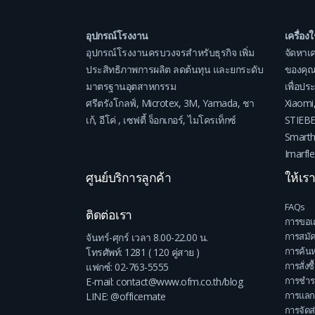
อุปกรณ์โรงงาน
เครื่อง
อุปกรณ์โรงงานครบวงจรสำหรับธุรกิจ เพิ่ม
จัดหาเค
ประสิทธิภาพการผลิต ลดต้นทุน และยกระดับ
ของคุณ
มาตรฐานอุตสาหกรรม
เพื่อป
ศรีตรังโกลฟ์
,
Microtex
,
3M
,
Yamada
,
ชา
Xiaomi
เก้
,
อีโค่
,
เซฟตี้ จ็อกเกอร์
,
ไมโครเท็กซ์
STIEB
Smart
Imarfle
ศูนย์บริการลูกค้า
ให้เร
FAQs
ติดต่อเรา
การขอเ
การสมั
จันทร์-ศุกร์ เวลา 8.00-22.00 น.
การค้นห
โทรศัพท์: 1281 ( 120 คู่สาย )
การสั่งซื
แฟกซ์: 02-763-5555
การชำระ
E-mail: contact@www.ofm.co.th/blog
การแลก
LINE: @officemate
การจัดส่