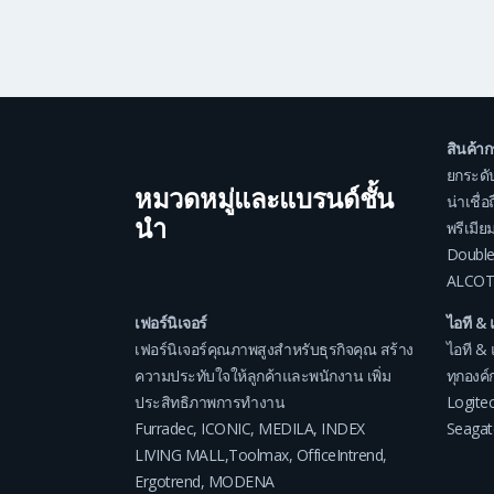
สินค้า
ยกระดั
หมวดหมู่และแบรนด์ชั้น
น่าเชื่
นำ
พรีเมีย
Double
ALCOT
เฟอร์นิเจอร์
ไอที & 
เฟอร์นิเจอร์คุณภาพสูงสำหรับธุรกิจคุณ สร้าง
ไอที & 
ความประทับใจให้ลูกค้าและพนักงาน เพิ่ม
ทุกองค์ก
ประสิทธิภาพการทำงาน
Logite
Furradec
,
ICONIC
,
MEDILA
,
INDEX
Seagat
LIVING MALL
,
Toolmax
,
OfficeIntrend
,
Ergotrend
,
MODENA