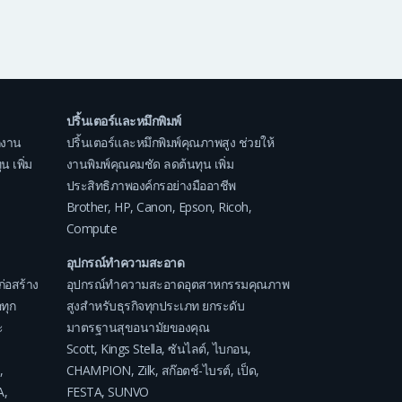
ปริ้นเตอร์และหมึกพิมพ์
กงาน
ปริ้นเตอร์และหมึกพิมพ์คุณภาพสูง ช่วยให้
 เพิ่ม
งานพิมพ์คุณคมชัด ลดต้นทุน เพิ่ม
ประสิทธิภาพองค์กรอย่างมืออาชีพ
Brother
,
HP
,
Canon
,
Epson
,
Ricoh
,
Compute
อุปกรณ์ทำความสะอาด
ก่อสร้าง
อุปกรณ์ทำความสะอาดอุตสาหกรรมคุณภาพ
ทุก
สูงสำหรับธุรกิจทุกประเภท ยกระดับ
ะ
มาตรฐานสุขอนามัยของคุณ
Scott
,
Kings Stella
,
ซันไลต์
,
ไบกอน
,
,
CHAMPION
,
Zilk
,
สก๊อตช์-ไบรต์
,
เป็ด
,
A
,
FESTA
,
SUNVO