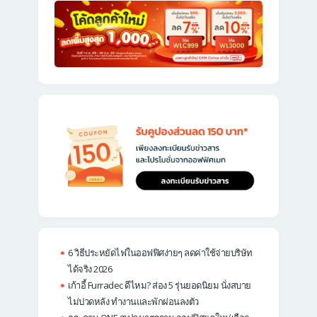
6 วิธีประหยัดไฟในออฟฟิศง่ายๆ ลดค่าใช้จ่ายบริษัท
ได้จริง 2026
เก้าอี้ Furradec ดีไหม? ส่อง 5 รุ่นยอดนิยม นั่งสบาย
ไม่ปวดหลัง ทำงานและพักผ่อนลงตัว