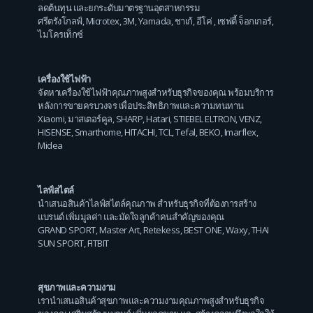
ลดต้นทุน และยกระดับมาตรฐานอุตสาหกรรม
ศรีตรังโกลฟ์
,
Microtex
,
3M
,
Yamada
,
ชาเก้
,
อีโค่
,
เซฟตี้ จ็อกเกอร์
,
ไมโครเท็กซ์
เครื่องใช้ไฟฟ้า
จัดหาเครื่องใช้ไฟฟ้าคุณภาพสูงสำหรับธุรกิจของคุณ พร้อมบริการ
หลังการขายครบวงจร เพื่อประสิทธิภาพและความทนทาน
Xiaomi
,
มาสเตอร์คูล
,
SHARP
,
Hatari
,
STIEBEL ELTRON
,
VENZ
,
HISENSE
,
Smarthome
,
HITACHI
,
TCL
,
Tefal
,
BEKO
,
Imarflex
,
Midea
ไลฟ์สไตล์
นำเสนอสินค้าไลฟ์สไตล์คุณภาพ สำหรับธุรกิจที่ต้องการสร้าง
แบรนด์ เพิ่มมูลค่า และมัดใจลูกค้าคนสำคัญของคุณ
GRAND SPORT
,
Master Art
,
Retekess
,
BEST ONE
,
Waxy
,
THAI
SUN SPORT
,
FITBIT
สุขภาพและความงาม
เรานำเสนอสินค้าสุขภาพและความงามคุณภาพสูงสำหรับธุรกิจ