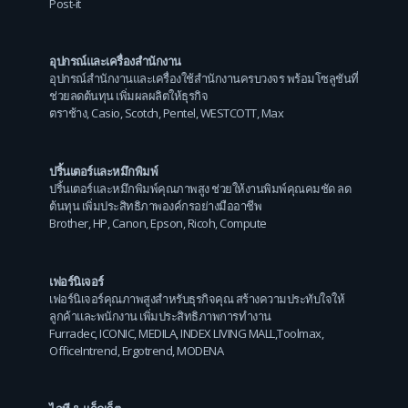
Post-it
อุปกรณ์และเครื่องสำนักงาน
อุปกรณ์สำนักงานและเครื่องใช้สำนักงานครบวงจร พร้อมโซลูชันที่
ช่วยลดต้นทุน เพิ่มผลผลิตให้ธุรกิจ
ตราช้าง
,
Casio
,
Scotch
,
Pentel
,
WESTCOTT
,
Max
ปริ้นเตอร์และหมึกพิมพ์
ปริ้นเตอร์และหมึกพิมพ์คุณภาพสูง ช่วยให้งานพิมพ์คุณคมชัด ลด
ต้นทุน เพิ่มประสิทธิภาพองค์กรอย่างมืออาชีพ
Brother
,
HP
,
Canon
,
Epson
,
Ricoh
,
Compute
เฟอร์นิเจอร์
เฟอร์นิเจอร์คุณภาพสูงสำหรับธุรกิจคุณ สร้างความประทับใจให้
ลูกค้าและพนักงาน เพิ่มประสิทธิภาพการทำงาน
Furradec
,
ICONIC
,
MEDILA
,
INDEX LIVING MALL
,
Toolmax
,
OfficeIntrend
,
Ergotrend
,
MODENA