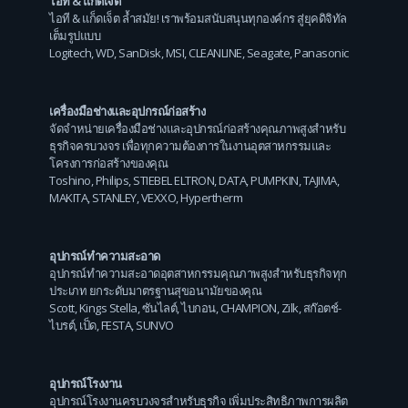
ไอที & แก็ดเจ็ต
ไอที & แก็ดเจ็ต ล้ำสมัย! เราพร้อมสนับสนุนทุกองค์กร สู่ยุคดิจิทัล
เต็มรูปแบบ
Logitech
,
WD
,
SanDisk
,
MSI
,
CLEANLINE
,
Seagate
,
Panasonic
เครื่องมือช่างและอุปกรณ์ก่อสร้าง
จัดจำหน่ายเครื่องมือช่างและอุปกรณ์ก่อสร้างคุณภาพสูงสำหรับ
ธุรกิจครบวงจร เพื่อทุกความต้องการในงานอุตสาหกรรมและ
โครงการก่อสร้างของคุณ
Toshino
,
Philips
,
STIEBEL ELTRON
,
DATA
,
PUMPKIN
,
TAJIMA
,
MAKITA
,
STANLEY
,
VEXXO
,
Hypertherm
อุปกรณ์ทำความสะอาด
อุปกรณ์ทำความสะอาดอุตสาหกรรมคุณภาพสูงสำหรับธุรกิจทุก
ประเภท ยกระดับมาตรฐานสุขอนามัยของคุณ
Scott
,
Kings Stella
,
ซันไลต์
,
ไบกอน
,
CHAMPION
,
Zilk
,
สก๊อตช์-
ไบรต์
,
เป็ด
,
FESTA
,
SUNVO
อุปกรณ์โรงงาน
อุปกรณ์โรงงานครบวงจรสำหรับธุรกิจ เพิ่มประสิทธิภาพการผลิต