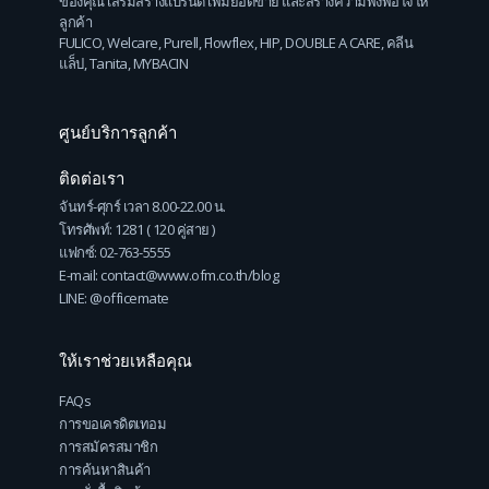
ของคุณ เสริมสร้างแบรนด์ เพิ่มยอดขาย และสร้างความพึงพอใจให้
ลูกค้า
FULICO
,
Welcare
,
Purell
,
Flowflex
,
HIP
,
DOUBLE A CARE
,
คลีน
แล็ป
,
Tanita
,
MYBACIN
ศูนย์บริการลูกค้า
ติดต่อเรา
จันทร์-ศุกร์ เวลา 8.00-22.00 น.
โทรศัพท์: 1281 ( 120 คู่สาย )
แฟกซ์: 02-763-5555
E-mail: contact@www.ofm.co.th/blog
LINE: @officemate
ให้เราช่วยเหลือคุณ
FAQs
การขอเครดิตเทอม
การสมัครสมาชิก
การค้นหาสินค้า