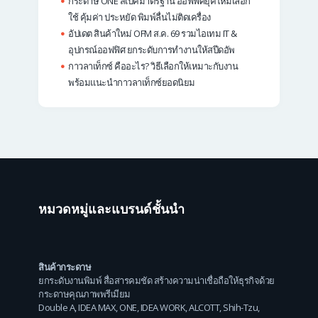
กระดาษ ONE สเปคมาตรฐาน ออฟฟิศยุคใหม่เลือก
ใช้ คุ้มค่า ประหยัด พิมพ์ลื่นไม่ติดเครื่อง
อัปเดต สินค้าใหม่ OFM ส.ค. 69 รวมไอเทม IT &
อุปกรณ์ออฟฟิศ ยกระดับการทำงานให้สปีดอัพ
กาวลาเท็กซ์ คืออะไร? วิธีเลือกให้เหมาะกับงาน
พร้อมแนะนำกาวลาเท็กซ์ยอดนิยม
หมวดหมู่และแบรนด์ชั้นนำ
สินค้ากระดาษ
ยกระดับงานพิมพ์ สื่อสารคมชัด สร้างความน่าเชื่อถือให้ธุรกิจด้วย
กระดาษคุณภาพพรีเมียม
Double A
,
IDEA MAX
,
ONE
,
IDEA WORK
,
ALCOTT
,
Shih-Tzu
,