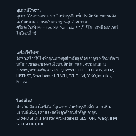
อุปกรณ์โรงงาน
อุปกรณ์โรงงานครบวงจรสำหรับธุรกิจ เพิ่มประสิทธิภาพการผลิต
ลดต้นทุน และยกระดับมาตรฐานอุตสาหกรรม
ศรีตรังโกลฟ์
,
Microtex
,
3M
,
Yamada
,
ชาเก้
,
อีโค่
,
เซฟตี้ จ็อกเกอร์
,
ไมโครเท็กซ์
เครื่องใช้ไฟฟ้า
จัดหาเครื่องใช้ไฟฟ้าคุณภาพสูงสำหรับธุรกิจของคุณ พร้อมบริการ
หลังการขายครบวงจร เพื่อประสิทธิภาพและความทนทาน
Xiaomi
,
มาสเตอร์คูล
,
SHARP
,
Hatari
,
STIEBEL ELTRON
,
VENZ
,
HISENSE
,
Smarthome
,
HITACHI
,
TCL
,
Tefal
,
BEKO
,
Imarflex
,
Midea
ไลฟ์สไตล์
นำเสนอสินค้าไลฟ์สไตล์คุณภาพ สำหรับธุรกิจที่ต้องการสร้าง
แบรนด์ เพิ่มมูลค่า และมัดใจลูกค้าคนสำคัญของคุณ
GRAND SPORT
,
Master Art
,
Retekess
,
BEST ONE
,
Waxy
,
THAI
SUN SPORT
,
FITBIT