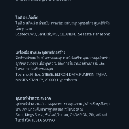
ไอที & แก็ดเจ็ต
ไอที & แก็ดเจ็ต ล้ำสมัย! เราพร้อมสนับสนุนทุกองค์กร สู่ยุคดิจิทัล
เต็มรูปแบบ
Logitech
,
WD
,
SanDisk
,
MSI
,
CLEANLINE
,
Seagate
,
Panasonic
เครื่องมือช่างและอุปกรณ์ก่อสร้าง
จัดจำหน่ายเครื่องมือช่างและอุปกรณ์ก่อสร้างคุณภาพสูงสำหรับ
ธุรกิจครบวงจร เพื่อทุกความต้องการในงานอุตสาหกรรมและ
โครงการก่อสร้างของคุณ
Toshino
,
Philips
,
STIEBEL ELTRON
,
DATA
,
PUMPKIN
,
TAJIMA
,
MAKITA
,
STANLEY
,
VEXXO
,
Hypertherm
อุปกรณ์ทำความสะอาด
อุปกรณ์ทำความสะอาดอุตสาหกรรมคุณภาพสูงสำหรับธุรกิจทุก
ประเภท ยกระดับมาตรฐานสุขอนามัยของคุณ
Scott
,
Kings Stella
,
ซันไลต์
,
ไบกอน
,
CHAMPION
,
Zilk
,
สก๊อตช์-
ไบรต์
,
เป็ด
,
FESTA
,
SUNVO