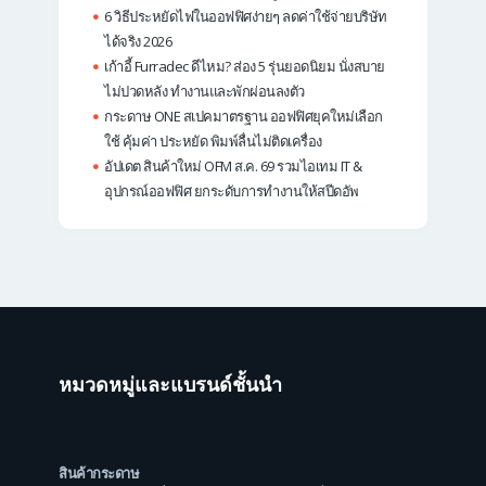
6 วิธีประหยัดไฟในออฟฟิศง่ายๆ ลดค่าใช้จ่ายบริษัท
ได้จริง 2026
เก้าอี้ Furradec ดีไหม? ส่อง 5 รุ่นยอดนิยม นั่งสบาย
ไม่ปวดหลัง ทำงานและพักผ่อนลงตัว
กระดาษ ONE สเปคมาตรฐาน ออฟฟิศยุคใหม่เลือก
ใช้ คุ้มค่า ประหยัด พิมพ์ลื่นไม่ติดเครื่อง
อัปเดต สินค้าใหม่ OFM ส.ค. 69 รวมไอเทม IT &
อุปกรณ์ออฟฟิศ ยกระดับการทำงานให้สปีดอัพ
หมวดหมู่และแบรนด์ชั้นนำ
สินค้ากระดาษ