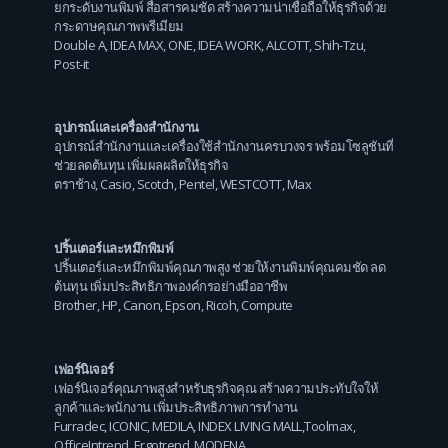
ยกระดับงานพิมพ์ สื่อสารคมชัด สร้างความน่าเชื่อถือให้ธุรกิจด้วย
กระดาษคุณภาพพรีเมียม
Double A
,
IDEA MAX
,
ONE
,
IDEA WORK
,
ALCOTT
,
Shih-Tzu
,
Post-it
อุปกรณ์และเครื่องสำนักงาน
อุปกรณ์สำนักงานและเครื่องใช้สำนักงานครบวงจร พร้อมโซลูชันที่
ช่วยลดต้นทุน เพิ่มผลผลิตให้ธุรกิจ
ตราช้าง
,
Casio
,
Scotch
,
Pentel
,
WESTCOTT
,
Max
ปริ้นเตอร์และหมึกพิมพ์
ปริ้นเตอร์และหมึกพิมพ์คุณภาพสูง ช่วยให้งานพิมพ์คุณคมชัด ลด
ต้นทุน เพิ่มประสิทธิภาพองค์กรอย่างมืออาชีพ
Brother
,
HP
,
Canon
,
Epson
,
Ricoh
,
Compute
เฟอร์นิเจอร์
เฟอร์นิเจอร์คุณภาพสูงสำหรับธุรกิจคุณ สร้างความประทับใจให้
ลูกค้าและพนักงาน เพิ่มประสิทธิภาพการทำงาน
Furradec
,
ICONIC
,
MEDILA
,
INDEX LIVING MALL
,
Toolmax
,
OfficeIntrend
,
Ergotrend
,
MODENA