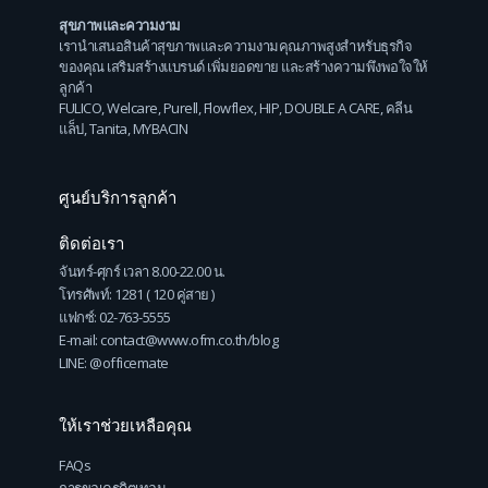
สุขภาพและความงาม
เรานำเสนอสินค้าสุขภาพและความงามคุณภาพสูงสำหรับธุรกิจ
ของคุณ เสริมสร้างแบรนด์ เพิ่มยอดขาย และสร้างความพึงพอใจให้
ลูกค้า
FULICO
,
Welcare
,
Purell
,
Flowflex
,
HIP
,
DOUBLE A CARE
,
คลีน
แล็ป
,
Tanita
,
MYBACIN
ศูนย์บริการลูกค้า
ติดต่อเรา
จันทร์-ศุกร์ เวลา 8.00-22.00 น.
โทรศัพท์: 1281 ( 120 คู่สาย )
แฟกซ์: 02-763-5555
E-mail: contact@www.ofm.co.th/blog
LINE: @officemate
ให้เราช่วยเหลือคุณ
FAQs