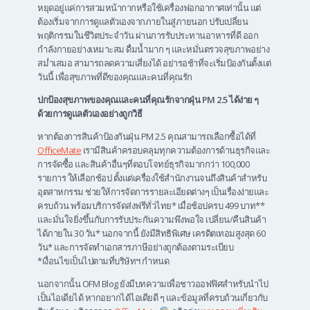
หยุดอยู่แค่การสวมหน้ากากหรือใช้เครื่องฟอกอากาศเท่านั้น แต่
ต้องเริ่มจากการดูแลตัวเองจากภายในสู่ภายนอก ปรับเปลี่ยน
พฤติกรรมในชีวิตประจำวัน ผ่านการรับประทานอาหารที่ดี ออก
กำลังกายอย่างเหมาะสม ดื่มน้ำมาก ๆ และหมั่นตรวจสุขภาพอย่าง
สม่ำเสมอ สามารถลดความเสี่ยงได้ อย่ารอช้าที่จะเริ่มป้องกันตั้งแต่
วันนี้ เพื่อสุขภาพที่ดีของคุณและคนที่คุณรัก
ปกป้องสุขภาพของคุณและคนที่คุณรักจากฝุ่น PM 2.5 ได้ง่าย ๆ
ด้วยการดูแลตัวเองอย่างถูกวิธี
หากต้องการสินค้าป้องกันฝุ่น PM 2.5 คุณสามารถเลือกซื้อได้ที่
OfficeMate
เรามีสินค้าครอบคลุมทุกความต้องการด้านธุรกิจและ
การจัดซื้อ และสินค้าอื่นๆที่ตอบโจทย์ธุรกิจมากกว่า 100,000
รายการ ให้เลือกช้อป ตั้งแต่เครื่องใช้สำนักงานจนถึงสินค้าสำหรับ
อุตสาหกรรม ช่วยให้การจัดการรายละเอียดต่างๆ เป็นเรื่องง่ายและ
ครบถ้วน พร้อมบริการจัดส่งฟรีทั่วไทย* เมื่อช้อปครบ 499 บาท**
และมั่นใจยิ่งขึ้นกับการรับประกันความพึงพอใจ เปลี่ยน/คืนสินค้า
ได้ภายใน 30 วัน* นอกจากนี้ ยังมีสิทธิพิเศษ เครดิตเทอมสูงสุด 60
วัน* และการจัดทำเอกสารภาษีอย่างถูกต้องตามระเบียบ
*เงื่อนไขเป็นไปตามที่บริษัทฯ กำหนด
นอกจากนั้น OFM Blog ยังมีบทความเพื่อชาวออฟฟิศสำหรับนำไป
เป็นไอเดียได้ หากอยากได้ไอเดียดี ๆ และข้อมูลที่ครบถ้วนเกี่ยวกับ