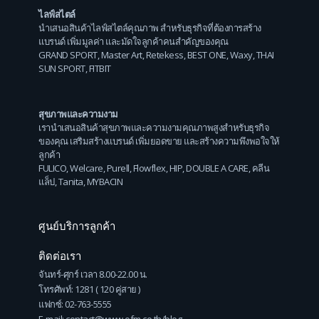
ไลฟ์สไตล์
นำเสนอสินค้าไลฟ์สไตล์คุณภาพ สำหรับธุรกิจที่ต้องการสร้าง
แบรนด์ เพิ่มมูลค่า และมัดใจลูกค้าคนสำคัญของคุณ
GRAND SPORT
,
Master Art
,
Retekess
,
BEST ONE
,
Waxy
,
THAI
SUN SPORT
,
FITBIT
สุขภาพและความงาม
เรานำเสนอสินค้าสุขภาพและความงามคุณภาพสูงสำหรับธุรกิจ
ของคุณ เสริมสร้างแบรนด์ เพิ่มยอดขาย และสร้างความพึงพอใจให้
ลูกค้า
FULICO
,
Welcare
,
Purell
,
Flowflex
,
HIP
,
DOUBLE A CARE
,
คลีน
แล็ป
,
Tanita
,
MYBACIN
ศูนย์บริการลูกค้า
ติดต่อเรา
จันทร์-ศุกร์ เวลา 8.00-22.00 น.
โทรศัพท์: 1281 ( 120 คู่สาย )
แฟกซ์: 02-763-5555
E-mail: contact@www.ofm.co.th/blog