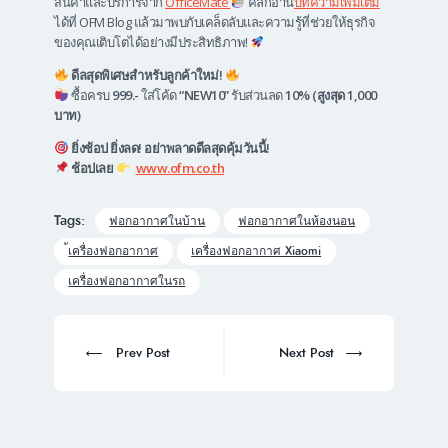
สินค้าและบริการจาก
OfficeMate
คลิกอ่าน
บทความเพิ่มเติม
ได้ที่ OFM Blog แล้วมาพบกับเคล็ดลับและความรู้ที่ช่วยให้ธุรกิจ
ของคุณเติบโตได้อย่างมีประสิทธิภาพ!
ดีลสุดพิเศษสำหรับลูกค้าใหม่!
ซื้อครบ
999.-
ใส่โค้ด
“
NEW10
”
รับส่วนลด
10% (สูงสุด 1,000
บาท)
ยิ่งช้อป ยิ่งลด! อย่าพลาดดีลสุดคุ้มวันนี้!
ช้อปเลย
www.ofm.co.th
Tags:
ฟอกอากาศในบ้าน
ฟอกอากาศในห้องนอน
้เครื่องฟอกอากาศ
เครื่องฟอกอากาศ Xiaomi
เครื่องฟอกอากาศในรถ
Post
navigation
Prev
Next
Prev Post
Next Post
post:
post: