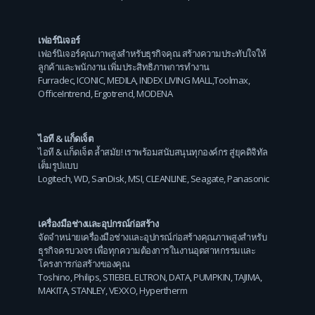
เฟอร์นิเจอร์
เฟอร์นิเจอร์คุณภาพสูงสำหรับธุรกิจคุณ สร้างความประทับใจให้
ลูกค้าและพนักงาน เพิ่มประสิทธิภาพการทำงาน
Furradec
,
ICONIC
,
MEDILA
,
INDEX LIVING MALL
,
Toolmax
,
OfficeIntrend
,
Ergotrend
,
MODENA
ไอที & แก็ดเจ็ต
ไอที & แก็ดเจ็ต ล้ำสมัย! เราพร้อมสนับสนุนทุกองค์กร สู่ยุคดิจิทัล
เต็มรูปแบบ
Logitech
,
WD
,
SanDisk
,
MSI
,
CLEANLINE
,
Seagate
,
Panasonic
เครื่องมือช่างและอุปกรณ์ก่อสร้าง
จัดจำหน่ายเครื่องมือช่างและอุปกรณ์ก่อสร้างคุณภาพสูงสำหรับ
ธุรกิจครบวงจร เพื่อทุกความต้องการในงานอุตสาหกรรมและ
โครงการก่อสร้างของคุณ
Toshino
,
Philips
,
STIEBEL ELTRON
,
DATA
,
PUMPKIN
,
TAJIMA
,
MAKITA
,
STANLEY
,
VEXXO
,
Hypertherm