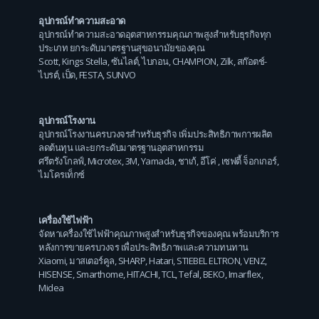
อุปกรณ์ทำความสะอาด
อุปกรณ์ทำความสะอาดอุตสาหกรรมคุณภาพสูงสำหรับธุรกิจทุก
ประเภท ยกระดับมาตรฐานสุขอนามัยของคุณ
Scott
,
Kings Stella
,
ซันไลต์
,
ไบกอน
,
CHAMPION
,
Zilk
,
สก๊อตช์-
ไบรต์
,
เป็ด
,
FESTA
,
SUNVO
อุปกรณ์โรงงาน
อุปกรณ์โรงงานครบวงจรสำหรับธุรกิจ เพิ่มประสิทธิภาพการผลิต
ลดต้นทุน และยกระดับมาตรฐานอุตสาหกรรม
ศรีตรังโกลฟ์
,
Microtex
,
3M
,
Yamada
,
ชาเก้
,
อีโค่
,
เซฟตี้ จ็อกเกอร์
,
ไมโครเท็กซ์
เครื่องใช้ไฟฟ้า
จัดหาเครื่องใช้ไฟฟ้าคุณภาพสูงสำหรับธุรกิจของคุณ พร้อมบริการ
หลังการขายครบวงจร เพื่อประสิทธิภาพและความทนทาน
Xiaomi
,
มาสเตอร์คูล
,
SHARP
,
Hatari
,
STIEBEL ELTRON
,
VENZ
,
HISENSE
,
Smarthome
,
HITACHI
,
TCL
,
Tefal
,
BEKO
,
Imarflex
,
Midea