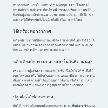
หน้ากากอนามัยทั่วไปไม่สามารถป้องกันฝุ่น PM 2.5 ได้อย่างมี
ประสิทธิภาพ ดังนั้นควรเลือกใช้
หน้ากาก N95
ที่ออกแบบมาเพื่อ
ป้องกันฝุ่นขนาดเล็กโดยเฉพาะ สามารถกรองฝุ่นละอองได้ถึง 95%
และควรใส่ให้กระชับกับใบหน้าเพื่อป้องกันอากาศรั่วไหล
ใช้
เครื่องฟอกอากาศ
เครื่องฟอกอากาศที่มีแผ่นกรอง HEPA สามารถดักจับฝุ่น PM 2.5 ได้
อย่างมีประสิทธิภาพ ควรเลือกเครื่องฟอกอากาศที่เหมาะกับขนาด
ห้อง และหมั่นเปลี่ยนแผ่นกรองตามคำแนะนำ
หลีกเลี่ยงกิจกรรมกลางแจ้งในวันที่ค่าฝุ่นสูง
ตรวจสอบค่าฝุ่น PM 2.5 ผ่านแอปพลิเคชันหรือเว็บไซต์ที่เชื่อถือได้
เช่น AirVisual หรือเว็บไซต์ของกรมควบคุมมลพิษ หากพบว่าค่าฝุ่น
เกินมาตรฐาน ควรหลีกเลี่ยงการออกกำลังกายหรือกิจกรรมกลาง
แจ้งเพื่อลดความเสี่ยงจากการสูดฝุ่นเข้าไปในปริมาณมาก
ปลูกต้นไม้ฟอกอากาศ
ต้นไม้บางชนิดมีคุณสมบัติช่วยกรองอากาศ เช่น
ลิ้นมังกร, ว่านหาง