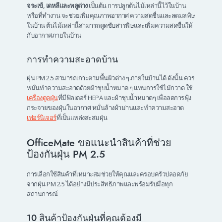
จระเข้, เดหลีและพลูด่าง
เป็นต้น การปลูกต้นไม้เหล่านี้ไว้ในบ้าน
หรือที่ทำงาน จะช่วยเพิ่มคุณภาพอากาศ ความสดชื่นและลดมลพิษ
ในบ้าน ต้นไม้เหล่านี้สามารถดูดซับสารพิษและเพิ่มความสดชื่นให้
กับอากาศภายในบ้าน
การทำความสะอาดบ้าน
ฝุ่น PM 2.5 สามารถเกาะตามพื้นผิวต่าง ๆ ภายในบ้านได้ ดังนั้น ควร
หมั่นทำความสะอาดด้วยผ้าชุบน้ำหมาด ๆ แทนการใช้ไม้กวาด ใช้
เครื่องดูดฝุ่น
ที่มีฟิลเตอร์ HEPA และผ้าชุบน้ำหมาดๆ เพื่อลดการฟุ้ง
กระจายของฝุ่นในอากาศ หมั่นล้างผ้าม่านและทำความสะอาด
เฟอร์นิเจอร์
ที่เป็นแหล่งสะสมฝุ่น
OfficeMate ขอแนะนำสินค้าที่ช่วย
ป้องกันฝุ่น PM 2.5
การเลือกใช้สินค้าที่เหมาะสมช่วยให้คุณและครอบครัวปลอดภัย
จากฝุ่น PM 2.5 ได้อย่างมีประสิทธิภาพและพร้อมรับมือทุก
สถานการณ์
10 สินค้าป้องกันฝุ่นที่คุณต้องมี