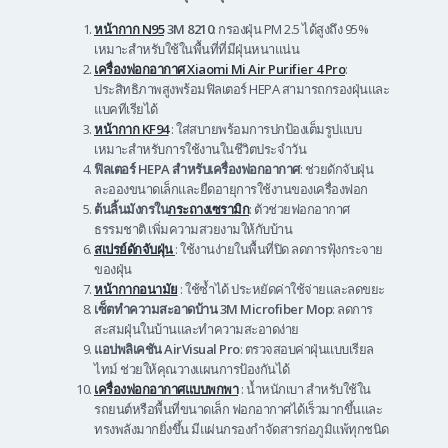
หน้ากาก N95
3M 8210
: กรองฝุ่น PM 2.5 ได้สูงถึง 95%
เหมาะสำหรับใช้ในพื้นที่ที่มีฝุ่นหนาแน่น
เครื่องฟอกอากาศ Xiaomi Mi Air Purifier 4 Pro
:
ประสิทธิภาพสูงพร้อมฟิลเตอร์ HEPA สามารถกรองฝุ่นและ
แบคทีเรียได้
หน้ากาก KF94
: ใส่สบายพร้อมการปกป้องเต็มรูปแบบ
เหมาะสำหรับการใช้งานในชีวิตประจำวัน
ฟิลเตอร์ HEPA สำหรับเครื่องฟอกอากาศ
: ช่วยดักจับฝุ่น
ละอองขนาดเล็กและยืดอายุการใช้งานของเครื่องฟอก
ต้นลิ้นมังกรใน
กระถางเซรามิก
: ตัวช่วยฟอกอากาศ
ธรรมชาติ เพิ่มความสวยงามให้กับบ้าน
สเปรย์ดักจับฝุ่น
: ใช้งานง่ายในพื้นที่ปิด ลดการฟุ้งกระจาย
ของฝุ่น
หน้ากากอนามัย
: ใช้ซ้ำได้ ประหยัดค่าใช้จ่ายและลดขยะ
เซ็ตทำความสะอาดบ้าน 3M Microfiber Mop
: ลดการ
สะสมฝุ่นในบ้านและทำความสะอาดง่าย
แอปพลิเคชัน AirVisual Pro
: ตรวจสอบค่าฝุ่นแบบเรียล
ไทม์ ช่วยให้คุณวางแผนการป้องกันได้
เครื่องฟอกอากาศแบบพกพา
: น้ำหนักเบา สำหรับใช้ใน
รถยนต์หรือพื้นที่ขนาดเล็ก ฟอกอากาศได้เร็วมากขึ้นและ
ทรงพลังมากยิ่งขึ้น มีแผ่นกรองกำจัดสารก่อภูมิแพ้ทุกชนิด