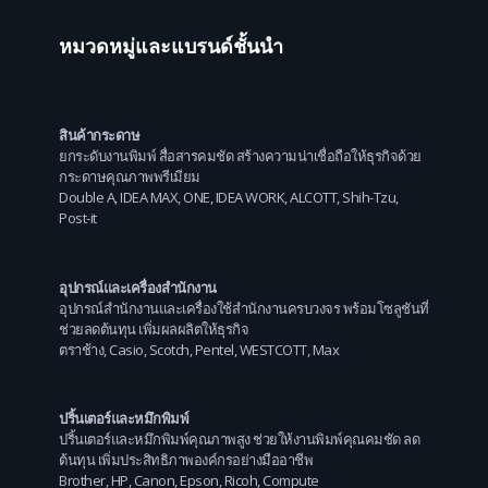
หมวดหมู่และแบรนด์ชั้นนำ
สินค้ากระดาษ
ยกระดับงานพิมพ์ สื่อสารคมชัด สร้างความน่าเชื่อถือให้ธุรกิจด้วย
กระดาษคุณภาพพรีเมียม
Double A
,
IDEA MAX
,
ONE
,
IDEA WORK
,
ALCOTT
,
Shih-Tzu
,
Post-it
อุปกรณ์และเครื่องสำนักงาน
อุปกรณ์สำนักงานและเครื่องใช้สำนักงานครบวงจร พร้อมโซลูชันที่
ช่วยลดต้นทุน เพิ่มผลผลิตให้ธุรกิจ
ตราช้าง
,
Casio
,
Scotch
,
Pentel
,
WESTCOTT
,
Max
ปริ้นเตอร์และหมึกพิมพ์
ปริ้นเตอร์และหมึกพิมพ์คุณภาพสูง ช่วยให้งานพิมพ์คุณคมชัด ลด
ต้นทุน เพิ่มประสิทธิภาพองค์กรอย่างมืออาชีพ
Brother
,
HP
,
Canon
,
Epson
,
Ricoh
,
Compute