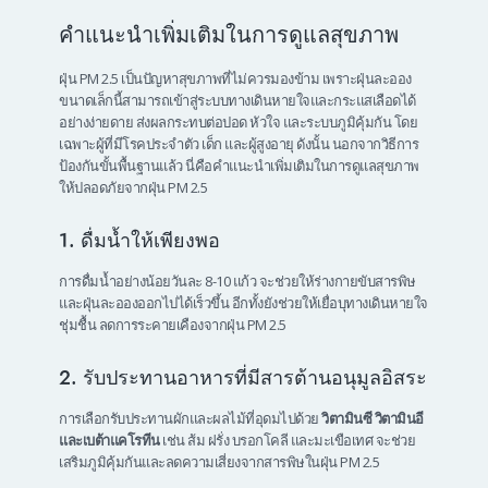
คำแนะนำเพิ่มเติมในการดูแลสุขภาพ
ฝุ่น PM 2.5 เป็นปัญหาสุขภาพที่ไม่ควรมองข้าม เพราะฝุ่นละออง
ขนาดเล็กนี้สามารถเข้าสู่ระบบทางเดินหายใจและกระแสเลือดได้
อย่างง่ายดาย ส่งผลกระทบต่อปอด หัวใจ และระบบภูมิคุ้มกัน โดย
เฉพาะผู้ที่มีโรคประจำตัว เด็ก และผู้สูงอายุ ดังนั้น นอกจากวิธีการ
ป้องกันขั้นพื้นฐานแล้ว นี่คือคำแนะนำเพิ่มเติมในการดูแลสุขภาพ
ให้ปลอดภัยจากฝุ่น PM 2.5
1. ดื่มน้ำให้เพียงพอ
การดื่มน้ำอย่างน้อยวันละ 8-10 แก้ว จะช่วยให้ร่างกายขับสารพิษ
และฝุ่นละอองออกไปได้เร็วขึ้น อีกทั้งยังช่วยให้เยื่อบุทางเดินหายใจ
ชุ่มชื้น ลดการระคายเคืองจากฝุ่น PM 2.5
2. รับประทานอาหารที่มีสารต้านอนุมูลอิสระ
การเลือกรับประทานผักและผลไม้ที่อุดมไปด้วย
วิตามินซี วิตามินอี
และเบต้าแคโรทีน
เช่น ส้ม ฝรั่ง บรอกโคลี และมะเขือเทศ จะช่วย
เสริมภูมิคุ้มกันและลดความเสี่ยงจากสารพิษในฝุ่น PM 2.5