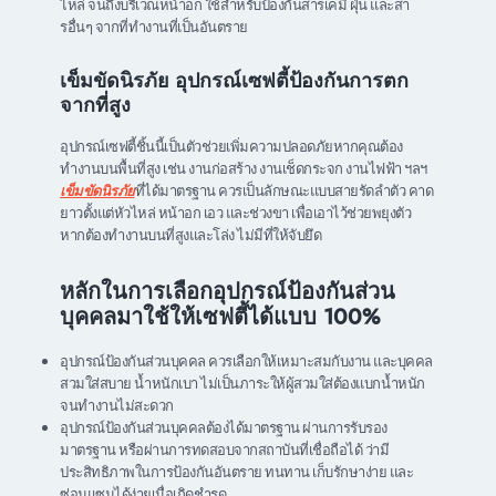
ไหล่ จนถึงบริเวณหน้าอก ใช้สำหรับป้องกันสารเคมี ฝุ่น และสา
รอื่นๆ จากที่ทำงานที่เป็นอันตราย
เข็มขัดนิรภัย อุปกรณ์เซฟตี้ป้องกันการตก
จากที่สูง
อุปกรณ์เซฟตี้ชิ้นนี้เป็นตัวช่วยเพิ่มความปลอดภัยหากคุณต้อง
ทำงานบนพื้นที่สูง เช่น งานก่อสร้าง งานเช็ดกระจก งานไฟฟ้า ฯลฯ
เข็มขัดนิรภัย
ที่ได้มาตรฐาน ควรเป็นลักษณะแบบสายรัดลำตัว คาด
ยาวตั้งแต่หัวไหล่ หน้าอก เอว และช่วงขา เพื่อเอาไว้ช่วยพยุงตัว
หากต้องทำงานบนที่สูงและโล่ง ไม่มีที่ให้จับยึด
หลักในการเลือกอุปกรณ์ป้องกันส่วน
บุคคลมาใช้ให้เซฟตี้ได้แบบ 100%
อุปกรณ์ป้องกันส่วนบุคคล ควรเลือกให้เหมาะสมกับงาน และบุคคล
สวมใส่สบาย น้ำหนักเบา ไม่เป็นภาระให้ผู้สวมใส่ต้องแบกน้ำหนัก
จนทำงานไม่สะดวก
อุปกรณ์ป้องกันส่วนบุคคลต้องได้มาตรฐาน ผ่านการรับรอง
มาตรฐาน หรือผ่านการทดสอบจากสถาบันที่เชื่อถือได้ ว่ามี
ประสิทธิภาพในการป้องกันอันตราย ทนทาน เก็บรักษาง่าย และ
ซ่อมแซมได้ง่ายเมื่อเกิดชำรุด