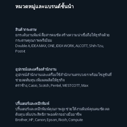
หมวดหมู่และแบรนด์ชั้นนำ
สินค้ากระดาษ
ยกระดับงานพิมพ์ สื่อสารคมชัด สร้างความน่าเชื่อถือให้ธุรกิจด้วย
กระดาษคุณภาพพรีเมียม
Double A
,
IDEA MAX
,
ONE
,
IDEA WORK
,
ALCOTT
,
Shih-Tzu
,
Post-it
อุปกรณ์และเครื่องสำนักงาน
อุปกรณ์สำนักงานและเครื่องใช้สำนักงานครบวงจร พร้อมโซลูชันที่
ช่วยลดต้นทุน เพิ่มผลผลิตให้ธุรกิจ
ตราช้าง
,
Casio
,
Scotch
,
Pentel
,
WESTCOTT
,
Max
ปริ้นเตอร์และหมึกพิมพ์
ปริ้นเตอร์และหมึกพิมพ์คุณภาพสูง ช่วยให้งานพิมพ์คุณคมชัด ลด
ต้นทุน เพิ่มประสิทธิภาพองค์กรอย่างมืออาชีพ
Brother
,
HP
,
Canon
,
Epson
,
Ricoh
,
Compute