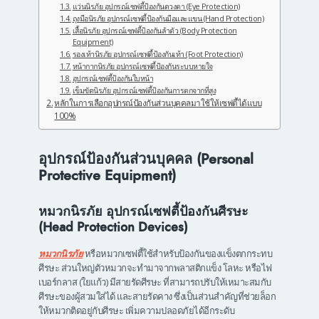
แว่นนิรภัย อุปกรณ์เซฟตี้ป้องกันดวงตา (Eye Protection)
ถุงมือนิรภัย อุปกรณ์เซฟตี้ป้องกันมือและแขน (Hand Protection)
เสื้อนิรภัย อุปกรณ์เซฟตี้ป้องกันลำตัว (Body Protection
Equipment)
รองเท้านิรภัย อุปกรณ์เซฟตี้ป้องกันเท้า (Foot Protection)
หน้ากากนิรภัย อุปกรณ์เซฟตี้ป้องกันระบบหายใจ
อุปกรณ์เซฟตี้ป้องกันใบหน้า
เข็มขัดนิรภัย อุปกรณ์เซฟตี้ป้องกันการตกจากที่สูง
หลักในการเลือกอุปกรณ์ป้องกันส่วนบุคคลมาใช้ให้เซฟตี้ได้แบบ
100%
อุปกรณ์ป้องกันส่วนบุคคล (Personal
Protective Equipment)
หมวกนิรภัย อุปกรณ์เซฟตี้ป้องกันศีรษะ
(Head Protection Devices)
หมวกนิรภัย
หรือหมวกเซฟตี้ใช้สำหรับป้องกันของแข็งตกกระทบ
ศีรษะ ส่วนใหญ่ตัวหมวกจะทำมาจากพลาสติกแข็ง โลหะ หรือไฟ
เบอร์กลาส (ใยแก้ว) มีสายรัดศีรษะ ที่สามารถปรับให้เหมาะสมกับ
ศีรษะของผู้สวมใส่ได้ และสายรัดคาง ซึ่งเป็นส่วนสำคัญที่ช่วยล็อก
ให้หมวกติดอยู่กับศีรษะ เพิ่มความปลอดภัยได้อีกระดับ