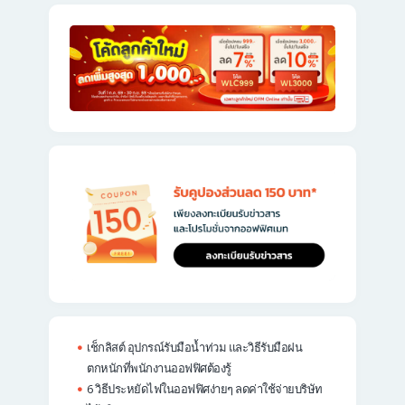
เช็กลิสต์ อุปกรณ์รับมือน้ำท่วม และวิธีรับมือฝน
ตกหนักที่พนักงานออฟฟิศต้องรู้
6 วิธีประหยัดไฟในออฟฟิศง่ายๆ ลดค่าใช้จ่ายบริษัท