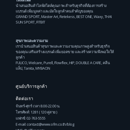
นำเสนอสินค้าไลฟ์สไตล์คุณภาพ สำหรับธุรกิจที่ต้องการสร้าง
แบรนด์ เพิ่มมูลค่า และมัดใจลูกค้าคนสำคัญของคุณ
GRAND SPORT
,
Master Art
,
Retekess
,
BEST ONE
,
Waxy
,
THAI
SUN SPORT
,
FITBIT
สุขภาพและความงาม
เรานำเสนอสินค้าสุขภาพและความงามคุณภาพสูงสำหรับธุรกิจ
ของคุณ เสริมสร้างแบรนด์ เพิ่มยอดขาย และสร้างความพึงพอใจให้
ลูกค้า
FULICO
,
Welcare
,
Purell
,
Flowflex
,
HIP
,
DOUBLE A CARE
,
คลีน
แล็ป
,
Tanita
,
MYBACIN
ศูนย์บริการลูกค้า
ติดต่อเรา
จันทร์-ศุกร์ เวลา 8.00-22.00 น.
โทรศัพท์: 1281 ( 120 คู่สาย )
แฟกซ์: 02-763-5555
E-mail: contact@www.ofm.co.th/blog