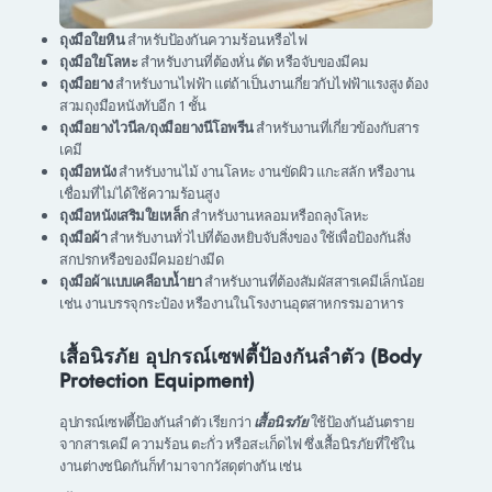
ถุงมือใยหิน
สำหรับป้องกันความร้อนหรือไฟ
ถุงมือใยโลหะ
สำหรับงานที่ต้องหั่น ตัด หรือจับของมีคม
ถุงมือยาง
สำหรับงานไฟฟ้า แต่ถ้าเป็นงานเกี่ยวกับไฟฟ้าแรงสูง ต้อง
สวมถุงมือหนังทับอีก 1 ชั้น
ถุงมือยางไวนีล/ถุงมือยางนีโอพรีน
สำหรับงานที่เกี่ยวข้องกับสาร
เคมี
ถุงมือหนัง
สำหรับงานไม้ งานโลหะ งานขัดผิว แกะสลัก หรืองาน
เชื่อมที่ไม่ได้ใช้ความร้อนสูง
ถุงมือหนังเสริมใยเหล็ก
สำหรับงานหลอมหรือถลุงโลหะ
ถุงมือผ้า
สำหรับงานทั่วไปที่ต้องหยิบจับสิ่งของ ใช้เพื่อป้องกันสิ่ง
สกปรกหรือของมีคมอย่างมีด
ถุงมือผ้าแบบเคลือบน้ำยา
สำหรับงานที่ต้องสัมผัสสารเคมีเล็กน้อย
เช่น งานบรรจุกระป๋อง หรืองานในโรงงานอุตสาหกรรมอาหาร
เสื้อนิรภัย อุปกรณ์เซฟตี้ป้องกันลำตัว (Body
Protection Equipment)
อุปกรณ์เซฟตี้ป้องกันลำตัว เรียกว่า
เสื้อนิรภัย
ใช้ป้องกันอันตราย
จากสารเคมี ความร้อน ตะกั่ว หรือสะเก็ดไฟ ซึ่งเสื้อนิรภัยที่ใช้ใน
งานต่างชนิดกันก็ทำมาจากวัสดุต่างกัน เช่น