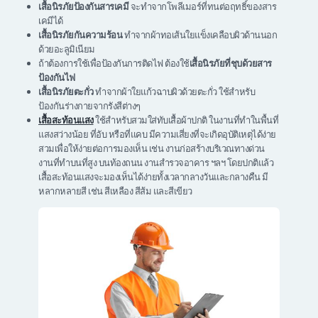
เสื้อนิรภัยป้องกันสารเคมี
จะทำจากโพลีเมอร์ที่ทนต่อฤทธิ์ของสาร
เคมีได้
เสื้อนิรภัยกันความร้อน
ทำจากผ้าทอเส้นใยแข็งเคลือบผิวด้านนอก
ด้วยอะลูมิเนียม
ถ้าต้องการใช้เพื่อป้องกันการติดไฟ ต้องใช้
เสื้อนิรภัยที่ชุบด้วยสาร
ป้องกันไฟ
เสื้อนิรภัยตะกั่ว
ทำจากผ้าใยแก้วฉาบผิวด้วยตะกั่ว ใช้สำหรับ
ป้องกันร่างกายจากรังสีต่างๆ
เสื้อสะท้อนแสง
ใช้สำหรับสวมใส่ทับเสื้อผ้าปกติ ในงานที่ทำในพื้นที่
แสงสว่างน้อย ที่อับ หรือที่แคบ มีความเสี่ยงที่จะเกิดอุบัติเหตุได้ง่าย
สวมเพื่อให้ง่ายต่อการมองเห็น เช่น งานก่อสร้างบริเวณทางด่วน
งานที่ทำบนที่สูง บนท้องถนน งานสำรวจอาคาร ฯลฯ โดยปกติแล้ว
เสื้อสะท้อนแสงจะมองเห็นได้ง่ายทั้งเวลากลางวันและกลางคืน มี
หลากหลายสี เช่น สีเหลือง สีส้ม และสีเขียว