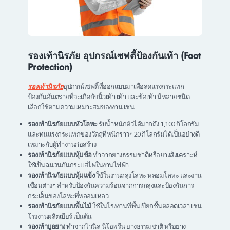
รองเท้านิรภัย อุปกรณ์เซฟตี้ป้องกันเท้า (Foot
Protection)
รองเท้านิรภัย
อุปกรณ์เซฟตี้ที่ออกแบบมาเพื่อลดแรงกระแทก
ป้องกันอันตรายที่จะเกิดกับนิ้วเท้า เท้า และข้อเท้า มีหลายชนิด
เลือกใช้ตามความเหมาะสมของงาน เช่น
รองเท้านิรภัยแบบหัวโลหะ
รับน้ำหนักตัวได้มากถึง 1,100 กิโลกรัม
และทนแรงกระแทกของวัตถุที่หนักราวๆ 20 กิโลกรัมได้เป็นอย่างดี
เหมาะกับผู้ทำงานก่อสร้าง
รองเท้านิรภัยแบบหุ้มข้อ
ทำจากยางธรรมชาติหรือยางสังเคราะห์
ใช้เป็นฉนวนกันกระแสไฟในงานไฟฟ้า
รองเท้านิรภัยแบบหุ้มแข้ง
ใช้ในงานถลุงโลหะ หลอมโลหะ และงาน
เชื่อมต่างๆ สำหรับป้องกันความร้อนจากการถลุงและป้องกันการ
กระเด็นของโลหะที่หลอมเหลว
รองเท้านิรภัยแบบพื้นไม้
ใช้ในโรงงานที่พื้นเปียกชื้นตลอดเวลา เช่น
โรงงานผลิตเบียร์ เป็นต้น
รองเท้าบูธยาง
ทำจากไวนิล นีโอพรีน ยางธรรมชาติ หรือยาง