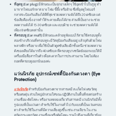
ที่อุดหู (Ear plug)
มีลักษณะเป็นจุกยางเล็กๆ ใช้อุดเข้าไปในรูหู ทำ
มาจากไฟเบอร์กลาส ยาง โฟม ขี้ผึ้ง หรือฝ้าย ซึ่งที่อุดหูไฟเบอร์
กลาสจะป้องกันเสียงได้ดีที่สุด ช่วยลดความดังได้ถึง 20 เดซิเบล แต่
ข้อเสียคือแข็ง อาจทำให้ระคายเคืองได้ง่าย ส่วนที่เป็นยาง จะช่วย
ลดความดังได้ 15-30 เดซิเบล และแบบฝ้าย จะช่วยลดความดังได้
เพียง 8 เดซิเบลเท่านั้น
ที่ครอบหู (Ear muff)
มีลักษณะคล้ายหูฟังแบบไร้สายใช้ครอบหูทั้ง
สองข้าง บริเวณที่ครอบหูจะมีวัสดุป้องกันเสียงอยู่ แล้วบุทับด้วยโฟม
พลาสติก หรือยาง เพื่อใช้เป็นตัวดูดซับเสียงอีกชั้นหนึ่ง ช่วยลดความ
ดังของเสียงได้มากถึง 40 เดซิเบล ที่ครอบหูบางชนิดยังออกแบบให้มี
เครื่องมือสื่อสารในตัว เพื่อสะดวกในการประสานงาน โดยไม่ต้อง
ถอดที่ครอบหูออกนั่นเองค่ะ
แว่นนิรภัย อุปกรณ์เซฟตี้ป้องกันดวงตา (Eye
Protection)
แว่นนิรภัย
สำหรับป้องกันดวงตาจากสารเคมี สะเก็ดไฟ เศษวัสดุ
หรือเศษฝุ่น ส่วนใหญ่มักสวมใส่ขณะปฏิบัติงานในพื้นที่เขตก่อสร้าง
งานเชื่อม-ตัดโลหะ หรืองานทดลองเกี่ยวกับสารเคมี แว่นนิรภัยมีทั้ง
รูปแบบที่เป็นแว่นตา สำหรับใช้ในงานทั่วไป กับแบบที่เป็นแว่นครอบ
ตา สำหรับใช้ในงานที่มีความเสี่ยงสูงขึ้น เช่น งานเจียระไน งาน
สกัด/กระแทกวัตถุ งานเชื่อมหรือตัดโลหะ รวมไปถึงงานที่เกี่ยวข้อง