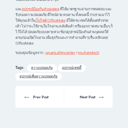
และ
อุปกรณ์ป้องกันส่วนบุคคล
ที่ได้มาตรฐาน ผ่านการทดสอบ และ
รับรองความปลอดภัย ดีไซน์สวย ทนทาน ทั้งหมดนี้ รวบรวมมาไว้
ให้คุณแล้วใน
เว็บไซต์ OfficeMate
มีให้ครบ เซฟได้ตั้งแต่หัวจรด
เท้า ไม่ว่าจะใช้งานในโรงงาน คลังสินค้า หรือออกภาคสนามอื่นๆ ก็
ไว้ใจได้ ปลอดภัยแบบหายห่วง ช้อปอุปกรณ์ป้องกันส่วนบุคคลให้
ครบก่อนเปิดโรงงาน เพื่อธุรกิจและการทำงานที่ราบรื่น คลิกเลย!
OfficeMate
ขอบคุณข้อมูลจาก :
smartsafetycenter
/
mschemitech
Tags:
ความปลอดภัย
อุปกรณ์เซฟตี้
อุปกรณ์เพื่อความปลอดภัย
Post
navigation
Prev
Next
Prev Post
Next Post
post:
post: