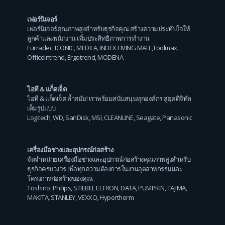
เฟอร์นิเจอร์
เฟอร์นิเจอร์คุณภาพสูงสำหรับธุรกิจคุณ สร้างความประทับใจให้
ลูกค้าและพนักงาน เพิ่มประสิทธิภาพการทำงาน
Furradec
,
ICONIC
,
MEDILA
,
INDEX LIVING MALL
,
Toolmax
,
OfficeIntrend
,
Ergotrend
,
MODENA
ไอที & แก็ดเจ็ต
ไอที & แก็ดเจ็ต ล้ำสมัย! เราพร้อมสนับสนุนทุกองค์กร สู่ยุคดิจิทัล
เต็มรูปแบบ
Logitech
,
WD
,
SanDisk
,
MSI
,
CLEANLINE
,
Seagate
,
Panasonic
เครื่องมือช่างและอุปกรณ์ก่อสร้าง
จัดจำหน่ายเครื่องมือช่างและอุปกรณ์ก่อสร้างคุณภาพสูงสำหรับ
ธุรกิจครบวงจร เพื่อทุกความต้องการในงานอุตสาหกรรมและ
โครงการก่อสร้างของคุณ
Toshino
,
Philips
,
STIEBEL ELTRON
,
DATA
,
PUMPKIN
,
TAJIMA
,
MAKITA
,
STANLEY
,
VEXXO
,
Hypertherm