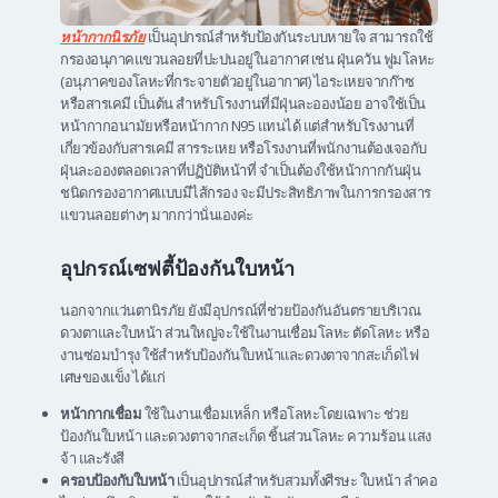
หน้ากากนิรภัย
เป็นอุปกรณ์สำหรับป้องกันระบบหายใจ สามารถใช้
กรองอนุภาคแขวนลอยที่ปะปนอยู่ในอากาศ เช่น ฝุ่นควัน ฟูมโลหะ
(อนุภาคของโลหะที่กระจายตัวอยู่ในอากาศ) ไอระเหยจากก๊าซ
หรือสารเคมี เป็นต้น สำหรับโรงงานที่มีฝุ่นละอองน้อย อาจใช้เป็น
หน้ากากอนามัยหรือหน้ากาก N95 แทนได้ แต่สำหรับโรงงานที่
เกี่ยวข้องกับสารเคมี สารระเหย หรือโรงงานที่พนักงานต้องเจอกับ
ฝุ่นละอองตลอดเวลาที่ปฏิบัติหน้าที่ จำเป็นต้องใช้หน้ากากกันฝุ่น
ชนิดกรองอากาศแบบมีไส้กรอง จะมีประสิทธิภาพในการกรองสาร
แขวนลอยต่างๆ มากกว่านั่นเองค่ะ
อุปกรณ์เซฟตี้ป้องกันใบหน้า
นอกจากแว่นตานิรภัย ยังมีอุปกรณ์ที่ช่วยป้องกันอันตรายบริเวณ
ดวงตาและใบหน้า ส่วนใหญ่จะใช้ในงานเชื่อมโลหะ ตัดโลหะ หรือ
งานซ่อมบำรุง ใช้สำหรับป้องกันใบหน้าและดวงตาจากสะเก็ดไฟ
เศษของแข็ง ได้แก่
หน้ากากเชื่อม
ใช้ในงานเชื่อมเหล็ก หรือโลหะโดยเฉพาะ ช่วย
ป้องกันใบหน้า และดวงตาจากสะเก็ด ชิ้นส่วนโลหะ ความร้อน แสง
จ้า และรังสี
ครอบป้องกับใบหน้า
เป็นอุปกรณ์สำหรับสวมทั้งศีรษะ ใบหน้า ลำคอ