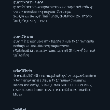
อุปกรณ์ทำความสะอาด
อุปกรณ์ทำความสะอาดอุตสาหกรรมคุณภาพสูงสำหรับธุรกิจทุก
ประเภท ยกระดับมาตรฐานสุขอนามัยของคุณ
Scott
,
Kings Stella
,
ซันไลต์
,
ไบกอน
,
CHAMPION
,
Zilk
,
สก๊อตช์-
ไบรต์
,
เป็ด
,
FESTA
,
SUNVO
อุปกรณ์โรงงาน
อุปกรณ์โรงงานครบวงจรสำหรับธุรกิจ เพิ่มประสิทธิภาพการผลิต
ลดต้นทุน และยกระดับมาตรฐานอุตสาหกรรม
ศรีตรังโกลฟ์
,
Microtex
,
3M
,
Yamada
,
ชาเก้
,
อีโค่
,
เซฟตี้ จ็อกเกอร์
,
ไมโครเท็กซ์
เครื่องใช้ไฟฟ้า
จัดหาเครื่องใช้ไฟฟ้าคุณภาพสูงสำหรับธุรกิจของคุณ พร้อมบริการ
หลังการขายครบวงจร เพื่อประสิทธิภาพและความทนทาน
Xiaomi
,
มาสเตอร์คูล
,
SHARP
,
Hatari
,
STIEBEL ELTRON
,
VENZ
,
HISENSE
,
Smarthome
,
HITACHI
,
TCL
,
Tefal
,
BEKO
,
Imarflex
,
Midea
ไลฟ์สไตล์