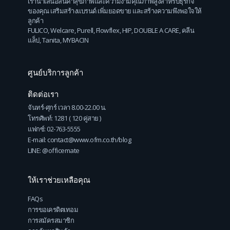
เรานำเสนอสินค้าสุขภาพและความงามคุณภาพสูงสำหรับธุรกิจ
ของคุณ เสริมสร้างแบรนด์ เพิ่มยอดขาย และสร้างความพึงพอใจให้
ลูกค้า
FULICO
,
Welcare
,
Purell
,
Flowflex
,
HIP
,
DOUBLE A CARE
,
คลีน
แล็ป
,
Tanita
,
MYBACIN
ศูนย์บริการลูกค้า
ติดต่อเรา
จันทร์-ศุกร์ เวลา 8.00-22.00 น.
โทรศัพท์: 1281 ( 120 คู่สาย )
แฟกซ์: 02-763-5555
E-mail: contact@www.ofm.co.th/blog
LINE: @officemate
ให้เราช่วยเหลือคุณ
FAQs
การขอเครดิตเทอม
การสมัครสมาชิก