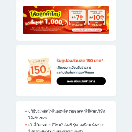
6 วิธีประหยัดไฟในออฟฟิศง่ายๆ ลดค่าใช้จ่ายบริษัท
ได้จริง 2026
เก้าอี้ Furradec ดีไหม? ส่อง 5 รุ่นยอดนิยม นั่งสบาย
ไม่ปวดหลัง ทำงานและพักผ่อนลงตัว