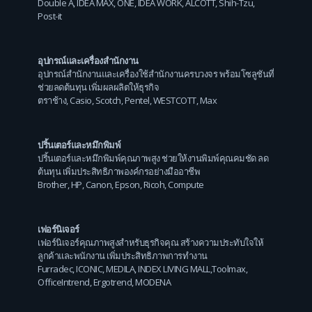
Double A
,
IDEA MAX
,
ONE
,
IDEA WORK
,
ALCOTT
,
Shih-Tzu
,
Post-it
อุปกรณ์และเครื่องสำนักงาน
อุปกรณ์สำนักงานและเครื่องใช้สำนักงานครบวงจร พร้อมโซลูชันที่
ช่วยลดต้นทุน เพิ่มผลผลิตให้ธุรกิจ
ตราช้าง
,
Casio
,
Scotch
,
Pentel
,
WESTCOTT
,
Max
ปริ้นเตอร์และหมึกพิมพ์
ปริ้นเตอร์และหมึกพิมพ์คุณภาพสูง ช่วยให้งานพิมพ์คุณคมชัด ลด
ต้นทุน เพิ่มประสิทธิภาพองค์กรอย่างมืออาชีพ
Brother
,
HP
,
Canon
,
Epson
,
Ricoh
,
Compute
เฟอร์นิเจอร์
เฟอร์นิเจอร์คุณภาพสูงสำหรับธุรกิจคุณ สร้างความประทับใจให้
ลูกค้าและพนักงาน เพิ่มประสิทธิภาพการทำงาน
Furradec
,
ICONIC
,
MEDILA
,
INDEX LIVING MALL
,
Toolmax
,
OfficeIntrend
,
Ergotrend
,
MODENA