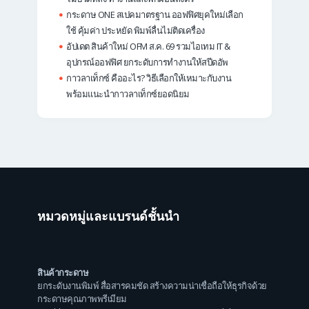
กระดาษ ONE สเปคมาตรฐาน ออฟฟิศยุคใหม่เลือก
ใช้ คุ้มค่า ประหยัด พิมพ์ลื่นไม่ติดเครื่อง
อัปเดต สินค้าใหม่ OFM ส.ค. 69 รวมไอเทม IT &
อุปกรณ์ออฟฟิศ ยกระดับการทำงานให้สปีดอัพ
กาวลาเท็กซ์ คืออะไร? วิธีเลือกให้เหมาะกับงาน
พร้อมแนะนำกาวลาเท็กซ์ยอดนิยม
หมวดหมู่และแบรนด์ชั้นนำ
สินค้ากระดาษ
ยกระดับงานพิมพ์ สื่อสารคมชัด สร้างความน่าเชื่อถือให้ธุรกิจด้วย
กระดาษคุณภาพพรีเมียม