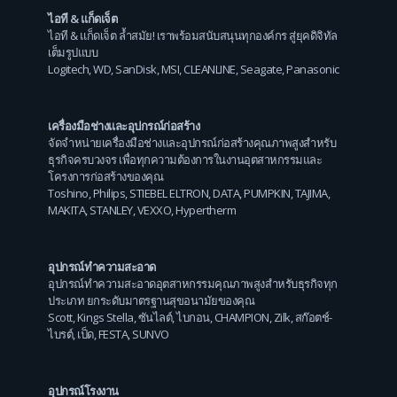
ไอที & แก็ดเจ็ต
ไอที & แก็ดเจ็ต ล้ำสมัย! เราพร้อมสนับสนุนทุกองค์กร สู่ยุคดิจิทัล
เต็มรูปแบบ
Logitech
,
WD
,
SanDisk
,
MSI
,
CLEANLINE
,
Seagate
,
Panasonic
เครื่องมือช่างและอุปกรณ์ก่อสร้าง
จัดจำหน่ายเครื่องมือช่างและอุปกรณ์ก่อสร้างคุณภาพสูงสำหรับ
ธุรกิจครบวงจร เพื่อทุกความต้องการในงานอุตสาหกรรมและ
โครงการก่อสร้างของคุณ
Toshino
,
Philips
,
STIEBEL ELTRON
,
DATA
,
PUMPKIN
,
TAJIMA
,
MAKITA
,
STANLEY
,
VEXXO
,
Hypertherm
อุปกรณ์ทำความสะอาด
อุปกรณ์ทำความสะอาดอุตสาหกรรมคุณภาพสูงสำหรับธุรกิจทุก
ประเภท ยกระดับมาตรฐานสุขอนามัยของคุณ
Scott
,
Kings Stella
,
ซันไลต์
,
ไบกอน
,
CHAMPION
,
Zilk
,
สก๊อตช์-
ไบรต์
,
เป็ด
,
FESTA
,
SUNVO
อุปกรณ์โรงงาน