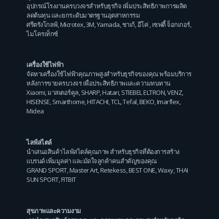
อุปกรณ์โรงงานครบวงจรสำหรับธุรกิจ เพิ่มประสิทธิภาพการผลิต
ลดต้นทุน และยกระดับมาตรฐานอุตสาหกรรม
ศรีตรังโกลฟ์
,
Microtex
,
3M
,
Yamada
,
ชาเก้
,
อีโค่
,
เซฟตี้ จ็อกเกอร์
,
ไมโครเท็กซ์
เครื่องใช้ไฟฟ้า
จัดหาเครื่องใช้ไฟฟ้าคุณภาพสูงสำหรับธุรกิจของคุณ พร้อมบริการ
หลังการขายครบวงจร เพื่อประสิทธิภาพและความทนทาน
Xiaomi
,
มาสเตอร์คูล
,
SHARP
,
Hatari
,
STIEBEL ELTRON
,
VENZ
,
HISENSE
,
Smarthome
,
HITACHI
,
TCL
,
Tefal
,
BEKO
,
Imarflex
,
Midea
ไลฟ์สไตล์
นำเสนอสินค้าไลฟ์สไตล์คุณภาพ สำหรับธุรกิจที่ต้องการสร้าง
แบรนด์ เพิ่มมูลค่า และมัดใจลูกค้าคนสำคัญของคุณ
GRAND SPORT
,
Master Art
,
Retekess
,
BEST ONE
,
Waxy
,
THAI
SUN SPORT
,
FITBIT
สุขภาพและความงาม