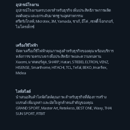
อุปกรณ์โรงงาน
อุปกรณ์โรงงานครบวงจรสำหรับธุรกิจ เพิ่มประสิทธิภาพการผลิต
ลดต้นทุน และยกระดับมาตรฐานอุตสาหกรรม
ศรีตรังโกลฟ์
,
Microtex
,
3M
,
Yamada
,
ชาเก้
,
อีโค่
,
เซฟตี้ จ็อกเกอร์
,
ไมโครเท็กซ์
เครื่องใช้ไฟฟ้า
จัดหาเครื่องใช้ไฟฟ้าคุณภาพสูงสำหรับธุรกิจของคุณ พร้อมบริการ
หลังการขายครบวงจร เพื่อประสิทธิภาพและความทนทาน
Xiaomi
,
มาสเตอร์คูล
,
SHARP
,
Hatari
,
STIEBEL ELTRON
,
VENZ
,
HISENSE
,
Smarthome
,
HITACHI
,
TCL
,
Tefal
,
BEKO
,
Imarflex
,
Midea
ไลฟ์สไตล์
นำเสนอสินค้าไลฟ์สไตล์คุณภาพ สำหรับธุรกิจที่ต้องการสร้าง
แบรนด์ เพิ่มมูลค่า และมัดใจลูกค้าคนสำคัญของคุณ
GRAND SPORT
,
Master Art
,
Retekess
,
BEST ONE
,
Waxy
,
THAI
SUN SPORT
,
FITBIT