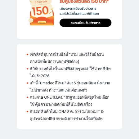
เช็กลิสต์ อุปกรณ์รับมือน้ำท่วม และวิธีรับมือฝน
ตกหนักที่พนักงานออฟฟิศต้องรู้
6 วิธีประหยัดไฟในออฟฟิศง่ายๆ ลดค่าใช้จ่ายบริษัท
ได้จริง 2026
เก้าอี้ Furradec ดีไหม? ส่อง 5 รุ่นยอดนิยม นั่งสบาย
ไม่ปวดหลัง ทำงานและพักผ่อนลงตัว
กระดาษ ONE สเปคมาตรฐาน ออฟฟิศยุคใหม่เลือก
ใช้ คุ้มค่า ประหยัด พิมพ์ลื่นไม่ติดเครื่อง
อัปเดต สินค้าใหม่ OFM ส.ค. 69 รวมไอเทม IT &
อุปกรณ์ออฟฟิศ ยกระดับการทำงานให้สปีดอัพ