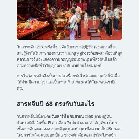
วันสารทจีน 2568 หรือที่ชาวจีนเรียกว่า “中元节” (จงหยวนเจี๋ย)
และรู้จักกันในภาษาอังกฤษว่า “Hungry ghost festival” คือวันที่ลูก
หลานชาวจีนจะแสดงความกตัญญูต่อบรรพบุรุษที่ล่วงลับไปแล้ว
ตามความเชื่อที่ว่าวิญญาณจะกลับมาเยี่ยมโลกมนุษย์
การไหว้สารทจีนจึงเป็นการส่งเครื่องเซ่นไหว้และผลบุญไปให้ เพื่อ
ให้ท่านมีความสุข และเป็นการสร้างสิริมงคลให้กับครอบครัวอีก
ด้วย
สารทจีนปี 68 ตรงกับวันอะไร
วันสารทจีนปีนี้ตรงกับ
วันเสาร์ที่ 6 กันยายน 2568
(ตามปฏิทิน
จันทรคติคือวันขึ้น 15 ค่ำ เดือน 7) เป็นช่วงเวลาสำคัญที่ชาวไทย
เชื้อสายจีนจะแสดงความกตัญญูและทำบุญเพื่อความเป็นสิริมงคล
โดยการไหว้จะแบ่งออกเป็น 3 ช่วงหลัก คือ ตอนเช้าไหว้เทพเจ้า