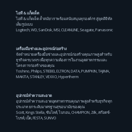
ไอที & แก็ดเจ็ต
ไอที & แก็ดเจ็ต ล้ำสมัย! เราพร้อมสนับสนุนทุกองค์กร สู่ยุคดิจิทัล
เต็มรูปแบบ
Logitech
,
WD
,
SanDisk
,
MSI
,
CLEANLINE
,
Seagate
,
Panasonic
เครื่องมือช่างและอุปกรณ์ก่อสร้าง
จัดจำหน่ายเครื่องมือช่างและอุปกรณ์ก่อสร้างคุณภาพสูงสำหรับ
ธุรกิจครบวงจร เพื่อทุกความต้องการในงานอุตสาหกรรมและ
โครงการก่อสร้างของคุณ
Toshino
,
Philips
,
STIEBEL ELTRON
,
DATA
,
PUMPKIN
,
TAJIMA
,
MAKITA
,
STANLEY
,
VEXXO
,
Hypertherm
อุปกรณ์ทำความสะอาด
อุปกรณ์ทำความสะอาดอุตสาหกรรมคุณภาพสูงสำหรับธุรกิจทุก
ประเภท ยกระดับมาตรฐานสุขอนามัยของคุณ
Scott
,
Kings Stella
,
ซันไลต์
,
ไบกอน
,
CHAMPION
,
Zilk
,
สก๊อตช์-
ไบรต์
,
เป็ด
,
FESTA
,
SUNVO