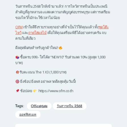
วันสารทจีน 2568 ใกล้เข้ามาแล้ว! การไหว้สารทจีนเป็นประเพณี
สำคัญที่ลูกหลานจะแสดงความกตัญญูต่อบรรพบุรุษ แต่การเตรียม
ของไหว้ก็มักจะใช้เวลาไม่น้อย
OFM
เข้าใจดีจึงรวบรวมทุกอย่างที่จำเป็นไว้ให้คุณแล้ว ทั้ง
ชุดโต๊ะ
ไหว้
และ
ถาดใส่ผลไม้
เพื่อให้คุณเตรียมพิธีได้อย่างครบครัน จบ
ครบในที่เดียว
ดีลสุดพิเศษสำหรับลูกค้าใหม่!
ซื้อครบ 999.- ใส่โค้ด “NEW10” รับส่วนลด 10% (สูงสุด 1,000
บาท)
รับคะแนน The 1 X3 (1,000 บาท)
ยิ่งช้อป ยิ่งลด! อย่าพลาดดีลสุดคุ้มวันนี้!
ช้อปเลย
https://www.ofm.co.th
Tags:
OfficeMate
วันสารทจีน 2568
ออฟฟิศเมท