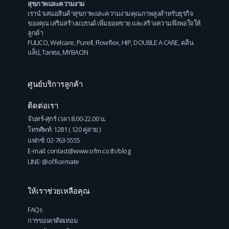
สุขภาพและความงาม
เรานำเสนอสินค้าสุขภาพและความงามคุณภาพสูงสำหรับธุรกิจ
ของคุณ เสริมสร้างแบรนด์ เพิ่มยอดขาย และสร้างความพึงพอใจให้
ลูกค้า
FULICO
,
Welcare
,
Purell
,
Flowflex
,
HIP
,
DOUBLE A CARE
,
คลีน
แล็ป
,
Tanita
,
MYBACIN
ศูนย์บริการลูกค้า
ติดต่อเรา
จันทร์-ศุกร์ เวลา 8.00-22.00 น.
โทรศัพท์: 1281 ( 120 คู่สาย )
แฟกซ์: 02-763-5555
E-mail: contact@www.ofm.co.th/blog
LINE: @officemate
ให้เราช่วยเหลือคุณ
FAQs
การขอเครดิตเทอม