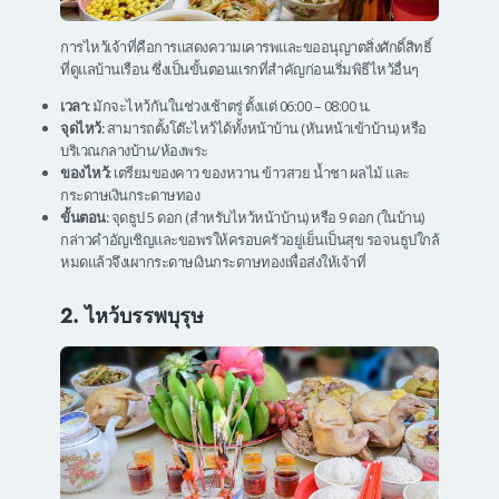
การไหว้เจ้าที่คือการแสดงความเคารพและขออนุญาตสิ่งศักดิ์สิทธิ์
ที่ดูแลบ้านเรือน ซึ่งเป็นขั้นตอนแรกที่สำคัญก่อนเริ่มพิธีไหว้อื่นๆ
เวลา:
มักจะไหว้กันในช่วงเช้าตรู่ ตั้งแต่ 06:00 – 08:00 น.
จุดไหว้:
สามารถตั้งโต๊ะไหว้ได้ทั้งหน้าบ้าน (หันหน้าเข้าบ้าน) หรือ
บริเวณกลางบ้าน/ห้องพระ
ของไหว้:
เตรียมของคาว ของหวาน ข้าวสวย น้ำชา ผลไม้ และ
กระดาษเงินกระดาษทอง
ขั้นตอน:
จุดธูป 5 ดอก (สำหรับไหว้หน้าบ้าน) หรือ 9 ดอก (ในบ้าน)
กล่าวคำอัญเชิญและขอพรให้ครอบครัวอยู่เย็นเป็นสุข รอจนธูปใกล้
หมดแล้วจึงเผากระดาษเงินกระดาษทองเพื่อส่งให้เจ้าที่
2. ไหว้บรรพบุรุษ