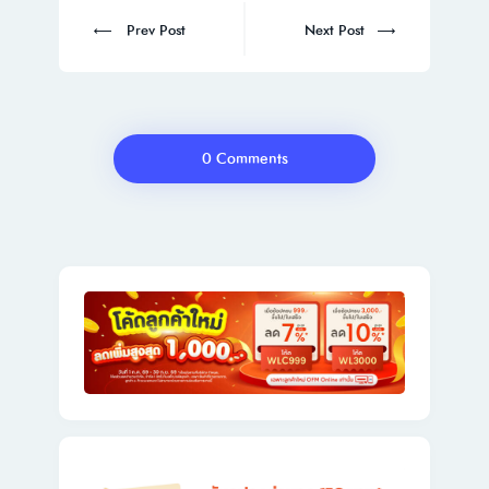
Post
navigation
Prev
Next
Prev Post
Next Post
post:
post:
0 Comments