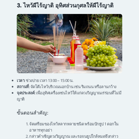
3. ไหว้ผีไร้ญาติ อุทิศส่วนกุศลให้ผีไร้ญาติ
เวลา:
ช่วงบ่าย เวลา 13:00 – 15:00 น.
สถานที่:
จัดโต๊ะไหว้บริเวณนอกบ้าน เช่น ริมถนน หรือลานกว้าง
จุดประสงค์:
เพื่ออุทิศเครื่องเซ่นไหว้ให้แก่ดวงวิญญาณเร่ร่อนที่ไม่มี
ญาติ
ขั้นตอนสำคัญ:
จัดเตรียมของไหว้หลากหลายชนิด พร้อมปักธูป 1 ดอกใน
อาหารทุกอย่า
กล่าวคำเชิญดวงวิญญาณ และรอจนธูปใกล้หมดจึงกล่าว