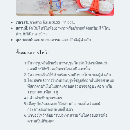
เวลา:
เริ่มช่วงสาย ตั้งแต่ 09:00 – 11:00 น.
สถานที่:
จัดโต๊ะไหว้ในห้องอาหาร หรือบริเวณที่จัดเตรียมไว้ โดย
ห้ามตั้งโต๊ะกลางบ้าน
จุดประสงค์:
แสดงความเคารพและระลึกถึงผู้ล่วงลับ
ขั้นตอนการไหว้:
จัดวางรูปหรือป้ายชื่อบรรพบุรุษ โดยหันไปทางทิศตะวัน
ออกเฉียงใต้หรือตะวันตกเฉียงเหนือเท่านั้น
จัดวางของไหว้ให้เรียบร้อย รวมถึงของโปรดของผู้ล่วงลับ
โดยปกติแล้วการไหว้บรรพบุรุษใช้ธูปกี่ดอกนั้นมีข้อกำหนด
ที่แตกต่างกันไปในแต่ละครอบครัว อาจจุดธูป 3 ดอก (หรือ
1 ดอก) และเทียน 1 คู่
กล่าวคำอธิษฐานขอพร
เมื่อธูปใกล้หมดดอก ให้กล่าวคำลาของไหว้ และนำ
กระดาษเงินกระดาษทองไปเผา
นำของไหว้กลับมารับประทานร่วมกันในครอบครัวเพื่อ
ความเป็นสิริมงคล