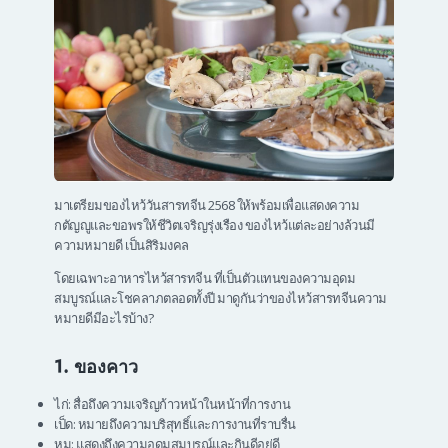
มาเตรียมของไหว้วันสารทจีน 2568 ให้พร้อมเพื่อแสดงความ
กตัญญูและขอพรให้ชีวิตเจริญรุ่งเรือง ของไหว้แต่ละอย่างล้วนมี
ความหมายดี เป็นสิริมงคล
โดยเฉพาะอาหารไหว้สารทจีน ที่เป็นตัวแทนของความอุดม
สมบูรณ์และโชคลาภตลอดทั้งปี มาดูกันว่าของไหว้สารทจีนความ
หมายดีมีอะไรบ้าง?
1. ของคาว
ไก่: สื่อถึงความเจริญก้าวหน้าในหน้าที่การงาน
เป็ด: หมายถึงความบริสุทธิ์และการงานที่ราบรื่น
หมู: แสดงถึงความอุดมสมบูรณ์และกินดีอยู่ดี