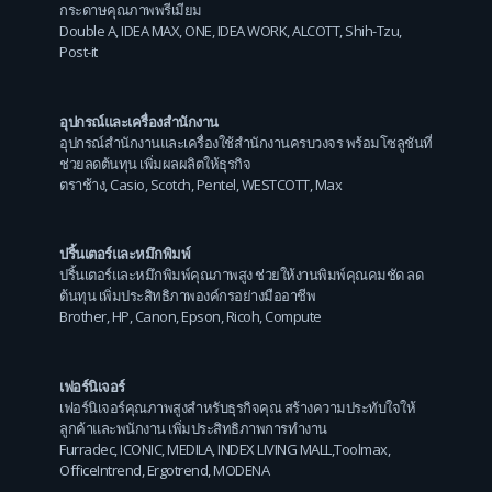
กระดาษคุณภาพพรีเมียม
Double A
,
IDEA MAX
,
ONE
,
IDEA WORK
,
ALCOTT
,
Shih-Tzu
,
Post-it
อุปกรณ์และเครื่องสำนักงาน
อุปกรณ์สำนักงานและเครื่องใช้สำนักงานครบวงจร พร้อมโซลูชันที่
ช่วยลดต้นทุน เพิ่มผลผลิตให้ธุรกิจ
ตราช้าง
,
Casio
,
Scotch
,
Pentel
,
WESTCOTT
,
Max
ปริ้นเตอร์และหมึกพิมพ์
ปริ้นเตอร์และหมึกพิมพ์คุณภาพสูง ช่วยให้งานพิมพ์คุณคมชัด ลด
ต้นทุน เพิ่มประสิทธิภาพองค์กรอย่างมืออาชีพ
Brother
,
HP
,
Canon
,
Epson
,
Ricoh
,
Compute
เฟอร์นิเจอร์
เฟอร์นิเจอร์คุณภาพสูงสำหรับธุรกิจคุณ สร้างความประทับใจให้
ลูกค้าและพนักงาน เพิ่มประสิทธิภาพการทำงาน
Furradec
,
ICONIC
,
MEDILA
,
INDEX LIVING MALL
,
Toolmax
,
OfficeIntrend
,
Ergotrend
,
MODENA