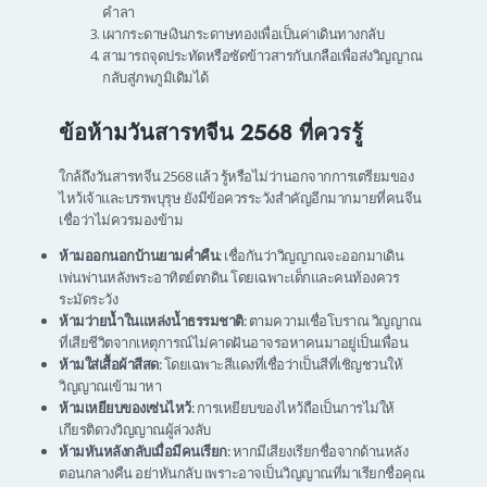
คำลา
เผากระดาษเงินกระดาษทองเพื่อเป็นค่าเดินทางกลับ
สามารถจุดประทัดหรือซัดข้าวสารกับเกลือเพื่อส่งวิญญาณ
กลับสู่ภพภูมิเดิมได้
ข้อห้ามวันสารทจีน 2568 ที่ควรรู้
ใกล้ถึงวันสารทจีน 2568 แล้ว รู้หรือไม่ว่านอกจากการเตรียมของ
ไหว้เจ้าและบรรพบุรุษ ยังมีข้อควรระวังสำคัญอีกมากมายที่คนจีน
เชื่อว่าไม่ควรมองข้าม
ห้ามออกนอกบ้านยามค่ำคืน:
เชื่อกันว่าวิญญาณจะออกมาเดิน
เพ่นพ่านหลังพระอาทิตย์ตกดิน โดยเฉพาะเด็กและคนท้องควร
ระมัดระวัง
ห้ามว่ายน้ำในแหล่งน้ำธรรมชาติ:
ตามความเชื่อโบราณ วิญญาณ
ที่เสียชีวิตจากเหตุการณ์ไม่คาดฝันอาจรอหาคนมาอยู่เป็นเพื่อน
ห้ามใส่เสื้อผ้าสีสด:
โดยเฉพาะสีแดงที่เชื่อว่าเป็นสีที่เชิญชวนให้
วิญญาณเข้ามาหา
ห้ามเหยียบของเซ่นไหว้:
การเหยียบของไหว้ถือเป็นการไม่ให้
เกียรติดวงวิญญาณผู้ล่วงลับ
ห้ามหันหลังกลับเมื่อมีคนเรียก:
หากมีเสียงเรียกชื่อจากด้านหลัง
ตอนกลางคืน อย่าหันกลับ เพราะอาจเป็นวิญญาณที่มาเรียกชื่อคุณ