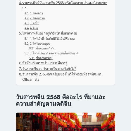
รวมของไหว้วันสารทจีน 2568 เสริมโชคลาภ เงินทองไหลมาเท
มา
1. ของคาว
2. ของหวาน
3. ผลไม้
4. อื่นๆ
ไหว้สารทจีนอย่างถูกวิธี เปิดขั้นตอนครบ
1. ไหว้เจ้าที่ เริ่มต้นพิธีให้เป็นสิริมงคล
2. ไหว้บรรพบุรุษ
ขั้นตอนการไหว้:
3. ไหว้ผีไร้ญาติ อุทิศส่วนกุศลให้ผีไร้ญาติ
ขั้นตอนสำคัญ:
ข้อห้ามวันสารทจีน 2568 ที่ควรรู้
วันสารทจีน vs วันตรุษจีน ต่างกันยังไง?
วันสารทจีน 2568 จัดเตรียมของไหว้ให้พร้อมที่ออฟฟิศเมท
Officemate
วันสารทจีน 2568 คืออะไร ที่มาและ
ความสำคัญตามคติจีน