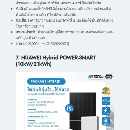
สำรองขนาดใหญ่และฟังก์ชัน Smart Guard ป้องกันไฟดับ
ข้อดี:
ผลิตและเก็บไฟใช้ได้ทั้งกลางวัน-กลางคืน, มีระบบสำรองไฟ
ทันทีเมื่อไฟหลวงดับ, ดีไซน์สีขาวทันสมัย
ข้อเสีย:
ราคาสูงกว่าระบบออนกริดทั่วไป และต้องใช้พื้นที่ติดตั้งแผง
โซลาร์จำนวนมาก
เหมาะสำหรับ:
บ้านหลังใหญ่ที่ต้องการความมั่นคงทางพลังงานและ
แก้ปัญหาไฟดับบ่อย
ราคา:
449,000 บาท (ถึง 30/04/2026)
7. HUAWEI Hybrid POWER-SMART
(10kW/21kWh)