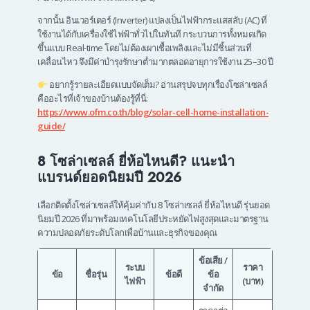
จากนั้น อินเวอร์เตอร์ (Inverter) แปลงเป็นไฟฟ้ากระแสสลับ (AC) ที่
ใช้งานได้กับเครื่องใช้ไฟฟ้าทั่วไปในทันที กระบวนการทั้งหมดเกิด
ขึ้นแบบ Real-time โดยไม่ต้องเผาเชื้อเพลิงและไม่มีชิ้นส่วนที่
เคลื่อนไหว จึงมีค่าบำรุงรักษาต่ำมากตลอดอายุการใช้งาน 25–30 ปี
อยากรู้รายละเอียดแบบจัดเต็ม? อ่านสรุปจบทุกเรื่องโซล่าเซลล์
คืออะไรที่เจ้าของบ้านต้องรู้ที่นี่:
https://www.ofm.co.th/blog/solar-cell-home-installation-
guide/
8 โซล่าเซลล์ ยี่ห้อไหนดี? แนะนำ
แบรนด์ยอดนิยมปี 2026
เลือกติดตั้งโซล่าเซลล์ให้คุ้มค่ากับ 8 โซล่าเซลล์ ยี่ห้อไหนดี รุ่นยอด
นิยมปี 2026 ที่มาพร้อมเทคโนโลยีประหยัดไฟสูงสุดและมาตรฐาน
ความปลอดภัยระดับโลกเพื่อบ้านและธุรกิจของคุณ
ข้อเสีย /
ระบบ
ราคา
ข้อ
ชื่อรุ่น
ข้อดี
ข้อ
ไฟฟ้า
(บาท)
จำกัด