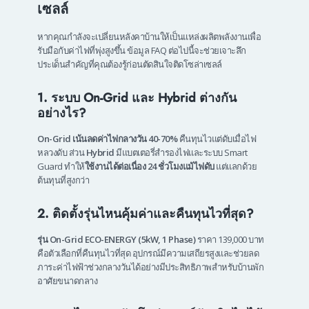
เซลล์
หากคุณกำลังจะเปลี่ยนหลังคาบ้านให้เป็นแหล่งผลิตพลังงานเพื่อ
รับมือกับค่าไฟที่พุ่งสูงขึ้น ข้อมูล FAQ ต่อไปนี้จะช่วยเจาะลึก
ประเด็นสำคัญที่คุณต้องรู้ก่อนตัดสินใจติดโซล่าเซลล์
1. ระบบ On-Grid และ Hybrid ต่างกัน
อย่างไร?
On-Grid เน้นลดค่าไฟกลางวัน 40-70%
คืนทุนไวแต่ดับเมื่อไฟ
หลวงดับ ส่วน
Hybrid
มีแบตเตอรี่สำรองไฟและระบบ Smart
Guard ทำให้
ใช้งานได้ต่อเนื่อง 24 ชั่วโมงแม้ไฟดับ
แต่แลกด้วย
ต้นทุนที่สูงกว่า
2. ติดตั้งรุ่นไหนคุ้มค่าและคืนทุนไวที่สุด?
รุ่น On-Grid ECO-ENERGY (5kW, 1 Phase)
ราคา 139,000 บาท
คือตัวเลือกที่คืนทุนไวที่สุด อุปกรณ์มีความเสถียรสูงและช่วยลด
ภาระค่าไฟฟ้าช่วงกลางวันได้อย่างมีประสิทธิภาพสำหรับบ้านพัก
อาศัยขนาดกลาง