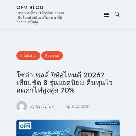
OFM BLOG
บทความที่ช่วยให้ธุรกิจของคุณ
เติบโตอย่างมั่นคงในตลาดที่มี
การแข่งขันสูง
Industrial
Reviews
โซล่าเซลล์ ยี่ห้อไหนดี 2026?
เทียบชัด 8 รุ่นยอดนิยม คืนทุนไว
ลดค่าไฟสูงสุด 70%
By
Natnicha P.
April 22, 2026