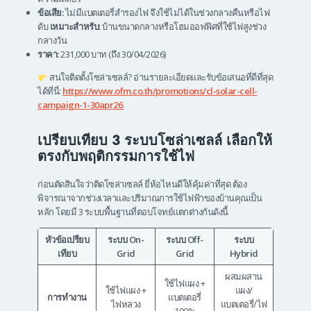
ข้อเสีย:
ไม่มีแบตเตอรี่สำรองไฟ จึงใช้ไม่ได้ในช่วงกลางคืนหรือไฟ
ดับ
เหมาะสำหรับ:
บ้านขนาดกลางหรือโฮมออฟฟิศที่ใช้ไฟสูงช่วง
กลางวัน
ราคา:
231,000 บาท (ถึง 30/04/2026)
สนใจติดตั้งโซล่าเซลล์? อ่านรายละเอียดและรับข้อเสนอที่ดีที่สุด
ได้ที่นี่:
https://www.ofm.co.th/promotions/cl-solar-cell-
campaign-1-30apr26
เปรียบเทียบ 3 ระบบโซล่าเซลล์ เลือกให้
ตรงกับพฤติกรรมการใช้ไฟ
ก่อนตัดสินใจว่าติดโซล่าเซลล์ ยี่ห้อไหนดีให้คุ้มค่าที่สุด ต้อง
พิจารณาจากช่วงเวลาและปริมาณการใช้ไฟฟ้าของบ้านคุณเป็น
หลัก โดยมี 3 ระบบพื้นฐานที่ตอบโจทย์แตกต่างกันดังนี้
หัวข้อเปรียบ
ระบบ On-
ระบบ Off-
ระบบ
เทียบ
Grid
Grid
Hybrid
ผสมผสาน
ใช้ไฟแผง +
ใช้ไฟแผง +
แผง/
การทำงาน
แบตเตอรี่
ไฟหลวง
แบตเตอรี่/ไฟ