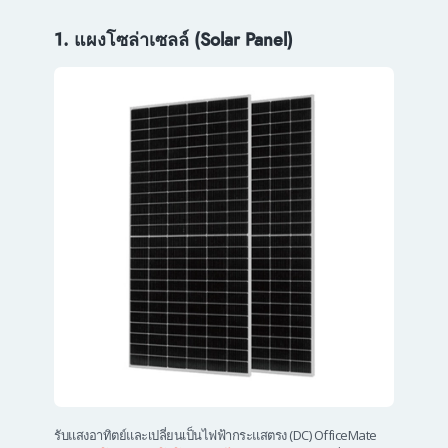
1. แผงโซล่าเซลล์ (Solar Panel)
รับแสงอาทิตย์และเปลี่ยนเป็นไฟฟ้ากระแสตรง (DC) OfficeMate