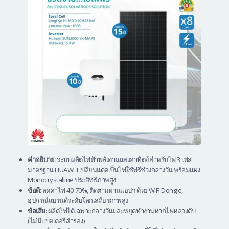
คำอธิบาย:
ระบบผลิตไฟฟ้าพลังงานแสงอาทิตย์สำหรับไฟ 3 เฟส
มาตรฐาน HUAWEI เปลี่ยนแดดเป็นไฟใช้ฟรีช่วงกลางวัน พร้อมแผง
Monocrystalline ประสิทธิภาพสูง
ข้อดี:
ลดค่าไฟ 40-70%, ติดตามผ่านแอปฯ ด้วย WiFi Dongle,
อุปกรณ์แบรนด์ระดับโลกเสถียรภาพสูง
ข้อเสีย:
ผลิตไฟได้เฉพาะกลางวันและหยุดทำงานหากไฟหลวงดับ
(ไม่มีแบตเตอรี่สำรอง)