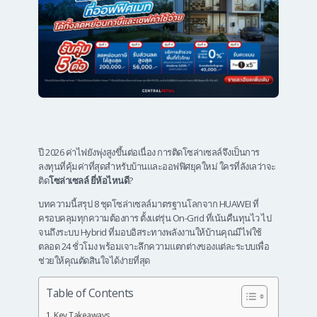
ปี 2026 ค่าไฟยังพุ่งสูงขึ้นต่อเนื่อง การติดโซล่าเซลล์จึงเป็นการ
ลงทุนที่คุ้มค่าที่สุดสำหรับบ้านและออฟฟิศยุคใหม่ ใครที่ลังเลว่าจะ
ติด
โซล่าเซลล์ ยี่ห้อไหนดี
?
บทความนี้สรุป 8 ชุดโซล่าเซลล์มาตรฐานโลกจาก HUAWEI ที่
ครอบคลุมทุกความต้องการ ตั้งแต่รุ่น On-Grid ที่เน้นคืนทุนไว ไป
จนถึงระบบ Hybrid ที่มอบอิสระทางพลังงานให้บ้านคุณมีไฟใช้
ตลอด 24 ชั่วโมง พร้อมเจาะลึกความแตกต่างของแต่ละระบบเพื่อ
ช่วยให้คุณตัดสินใจได้ง่ายที่สุด
Table of Contents
Key Takeaways