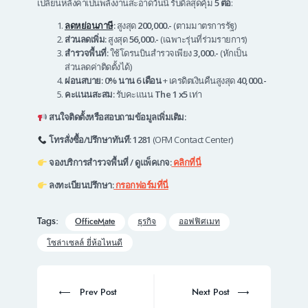
เปลี่ยนหลังคาเป็นพลังงานสะอาดวันนี้ รับดีลสุดคุ้ม
5 ต่อ
:
ลดหย่อนภาษี
:
สูงสุด
200,000.-
(ตามมาตรการรัฐ)
ส่วนลดเพิ่ม:
สูงสุด
56,000.-
(เฉพาะรุ่นที่ร่วมรายการ)
สำรวจพื้นที่:
ใช้โดรนบินสำรวจเพียง
3,000.-
(หักเป็น
ส่วนลดค่าติดตั้งได้)
ผ่อนสบาย:
0% นาน 6 เดือน
+ เครดิตเงินคืนสูงสุด
40,000.-
คะแนนสะสม:
รับคะแนน
The 1 x5
เท่า
สนใจติดตั้งหรือสอบถามข้อมูลเพิ่มเติม:
โทรสั่งซื้อ/ปรึกษาทันที:
1281
(OFM Contact Center)
จองบริการสำรวจพื้นที่ / ดูแพ็คเกจ:
คลิกที่นี่
ลงทะเบียนปรึกษา:
กรอกฟอร์มที่นี่
Tags:
OfficeMate
ธุรกิจ
ออฟฟิศเมท
โซล่าเซลล์ ยี่ห้อไหนดี
Post
navigation
Prev
Next
Prev Post
Next Post
post:
post: