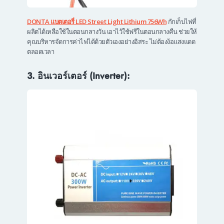
DONTA แบตเตอรี่ LED Street Light Lithium 756Wh
กักเก็บไฟที่
ผลิตได้เหลือใช้ในตอนกลางวัน เอาไว้ใช้ฟรีในตอนกลางคืน ช่วยให้
คุณบริหารจัดการค่าไฟได้ด้วยตัวเองอย่างอิสระ ไม่ต้องง้อแสงแดด
ตลอดเวลา
3. อินเวอร์เตอร์ (Inverter):