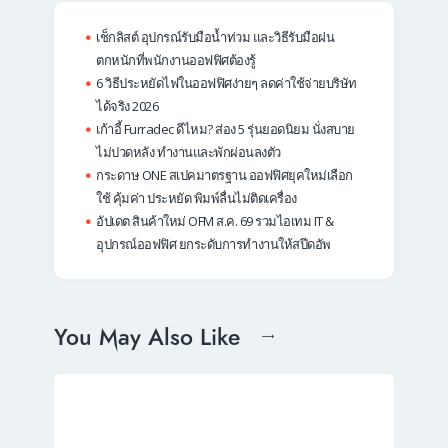
เช็กลิสต์ อุปกรณ์รับมือน้ำท่วม และวิธีรับมือฝน
ตกหนักที่พนักงานออฟฟิศต้องรู้
6 วิธีประหยัดไฟในออฟฟิศง่ายๆ ลดค่าใช้จ่ายบริษัท
ได้จริง 2026
เก้าอี้ Furradec ดีไหม? ส่อง 5 รุ่นยอดนิยม นั่งสบาย
ไม่ปวดหลัง ทำงานและพักผ่อนลงตัว
กระดาษ ONE สเปคมาตรฐาน ออฟฟิศยุคใหม่เลือก
ใช้ คุ้มค่า ประหยัด พิมพ์ลื่นไม่ติดเครื่อง
อัปเดต สินค้าใหม่ OFM ส.ค. 69 รวมไอเทม IT &
อุปกรณ์ออฟฟิศ ยกระดับการทำงานให้สปีดอัพ
You May Also Like