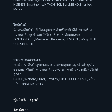
HISENSE
,
Smarthome
,
HITACHI
,
TCL
,
Tefal
,
BEKO
,
Imarflex
,
Midea
ไลฟ์สไตล์
นำเสนอสินค้าไลฟ์สไตล์คุณภาพ สำหรับธุรกิจที่ต้องการสร้าง
แบรนด์ เพิ่มมูลค่า และมัดใจลูกค้าคนสำคัญของคุณ
GRAND SPORT
,
Master Art
,
Retekess
,
BEST ONE
,
Waxy
,
THAI
SUN SPORT
,
FITBIT
สุขภาพและความงาม
เรานำเสนอสินค้าสุขภาพและความงามคุณภาพสูงสำหรับธุรกิจ
ของคุณ เสริมสร้างแบรนด์ เพิ่มยอดขาย และสร้างความพึงพอใจให้
ลูกค้า
FULICO
,
Welcare
,
Purell
,
Flowflex
,
HIP
,
DOUBLE A CARE
,
คลีน
แล็ป
,
Tanita
,
MYBACIN
ศูนย์บริการลูกค้า
ติดต่อเรา