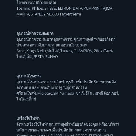
โครงการก่อสร้างของคุณ
Toshino
,
Philips
,
STIEBEL ELTRON
,
DATA
,
PUMPKIN
,
TAJIMA
,
MAKITA
,
STANLEY
,
VEXXO
,
Hypertherm
อุปกรณ์ทำความสะอาด
อุปกรณ์ทำความสะอาดอุตสาหกรรมคุณภาพสูงสำหรับธุรกิจทุก
ประเภท ยกระดับมาตรฐานสุขอนามัยของคุณ
Scott
,
Kings Stella
,
ซันไลต์
,
ไบกอน
,
CHAMPION
,
Zilk
,
สก๊อตช์-
ไบรต์
,
เป็ด
,
FESTA
,
SUNVO
อุปกรณ์โรงงาน
อุปกรณ์โรงงานครบวงจรสำหรับธุรกิจ เพิ่มประสิทธิภาพการผลิต
ลดต้นทุน และยกระดับมาตรฐานอุตสาหกรรม
ศรีตรังโกลฟ์
,
Microtex
,
3M
,
Yamada
,
ชาเก้
,
อีโค่
,
เซฟตี้ จ็อกเกอร์
,
ไมโครเท็กซ์
เครื่องใช้ไฟฟ้า
จัดหาเครื่องใช้ไฟฟ้าคุณภาพสูงสำหรับธุรกิจของคุณ พร้อมบริการ
หลังการขายครบวงจร เพื่อประสิทธิภาพและความทนทาน
Xiaomi
,
มาสเตอร์คูล
,
SHARP
,
Hatari
,
STIEBEL ELTRON
,
VENZ
,