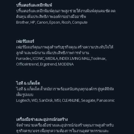
ปริ้นเตอร์และหมึกพิมพ์
ปริ้นเตอร์และหมึกพิมพ์คุณภาพสูง ช่วยให้งานพิมพ์คุณคมชัด ลด
ต้นทุน เพิ่มประสิทธิภาพองค์กรอย่างมืออาชีพ
Brother
,
HP
,
Canon
,
Epson
,
Ricoh
,
Compute
เฟอร์นิเจอร์
เฟอร์นิเจอร์คุณภาพสูงสำหรับธุรกิจคุณ สร้างความประทับใจให้
ลูกค้าและพนักงาน เพิ่มประสิทธิภาพการทำงาน
Furradec
,
ICONIC
,
MEDILA
,
INDEX LIVING MALL
,
Toolmax
,
OfficeIntrend
,
Ergotrend
,
MODENA
ไอที & แก็ดเจ็ต
ไอที & แก็ดเจ็ต ล้ำสมัย! เราพร้อมสนับสนุนทุกองค์กร สู่ยุคดิจิทัล
เต็มรูปแบบ
Logitech
,
WD
,
SanDisk
,
MSI
,
CLEANLINE
,
Seagate
,
Panasonic
เครื่องมือช่างและอุปกรณ์ก่อสร้าง
จัดจำหน่ายเครื่องมือช่างและอุปกรณ์ก่อสร้างคุณภาพสูงสำหรับ
ธุรกิจครบวงจร เพื่อทุกความต้องการในงานอุตสาหกรรมและ