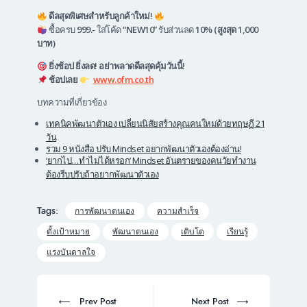
ดีลสุดพิเศษสำหรับลูกค้าใหม่!
ซื้อครบ
999.-
ใส่โค้ด
“NEW10”
รับส่วนลด
10% (สูงสุด 1,000
บาท)
ยิ่งช้อป ยิ่งลด! อย่าพลาดดีลสุดคุ้มวันนี้!
ช้อปเลย
www.ofm.co.th
บทความที่เกี่ยวข้อง
เทคนิคพัฒนาตัวเอง เปลี่ยนนิสัยสร้างคุณคนใหม่ด้วยทฤษฏี 21
วัน
รวม 9 หนังสือ ปรับ Mindset อยากพัฒนาตัวเองต้องอ่าน!
‘ยากไป…ทำไม่ได้หรอก’ Mindset อันตรายของคนวัยทำงาน
ต้องรีบปรับถ้าอยากพัฒนาตัวเอง
Tags:
การพัฒนาตนเอง
ความสำเร็จ
ตั้งเป้าหมาย
พัฒนาตนเอง
เติบโต
เรียนรู้
แรงบันดาลใจ
Post
navigation
Prev
Next
Prev Post
Next Post