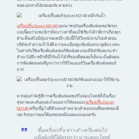
หยด เอกสารก็ยังปลอดภัย หายห่วง
เครื่องปริ้น Epson M2140
ออกมาชนกับเครื่องพิมพ์เลเซอร์ตรงๆ
แบบนี้ผมว่าแชมป์เก่ามีหนาว เท่าที่ลองใช้เรียกได้ว่าดีกว่าเกือบทุก
ด้าน ตั้งแต่ไม่มีฝุ่นจากผงหมึก (อันนี้ก็ได้ใจพนักงานไปแล้วค่อน
บริษัท) ทำความเร็วได้ดี ความละเอียดสูง พิมพ์ออกมาดูเผินๆ แทบ
ไม่ต่างกับใช้เครื่องพิมพ์เลเซอร์พิมพ์เลย แถมมีฟังก์ชั่นสแกน ทำ
สำเนาได้อีก หมึกที่มีก็กันน้ำได้ ที่ชอบที่สุดเลยก็เห็นจะเป็นต้นทุน
การพิมพ์ต่อแผ่นที่ถูกกว่าการใช้โทนเนอร์ในเครื่องพิมพ์เลเซอร์
มาก
หากคุณกำลังรู้สึกว่าเครื่องพิมพ์เลเซอร์ไม่ตอบโจทย์ทั้งในเรื่อง
สุขภาพและต้นทุนล่ะก็ ผมอยากให้ลองมอง
เครื่องปริ้น Epson
M2140
เครื่องนี้ดู ไปที่ตัวแทนจำหน่ายแล้วลองแบบที่ผมทดลองนี่
เลย รับรองว่าคุณก็ต้องชอบเหมือนผมแน่นอนครับ
ซื้อเครื่องปริ้น ขาว-ดำ เครื่องต่อไป
แท็งค์แท้ที่ได้ครบกว่า น่าจะตอบโจทย์