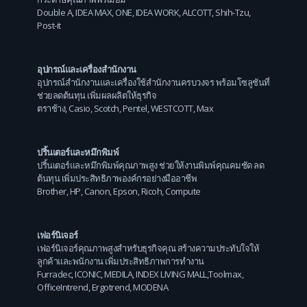
Double A
,
IDEA MAX
,
ONE
,
IDEA WORK
,
ALCOTT
,
Shih-Tzu
,
Post-it
อุปกรณ์และเครื่องสำนักงาน
อุปกรณ์สำนักงานและเครื่องใช้สำนักงานครบวงจร พร้อมโซลูชันที่
ช่วยลดต้นทุน เพิ่มผลผลิตให้ธุรกิจ
ตราช้าง
,
Casio
,
Scotch
,
Pentel
,
WESTCOTT
,
Max
ปริ้นเตอร์และหมึกพิมพ์
ปริ้นเตอร์และหมึกพิมพ์คุณภาพสูง ช่วยให้งานพิมพ์คุณคมชัด ลด
ต้นทุน เพิ่มประสิทธิภาพองค์กรอย่างมืออาชีพ
Brother
,
HP
,
Canon
,
Epson
,
Ricoh
,
Compute
เฟอร์นิเจอร์
เฟอร์นิเจอร์คุณภาพสูงสำหรับธุรกิจคุณ สร้างความประทับใจให้
ลูกค้าและพนักงาน เพิ่มประสิทธิภาพการทำงาน
Furradec
,
ICONIC
,
MEDILA
,
INDEX LIVING MALL
,
Toolmax
,
OfficeIntrend
,
Ergotrend
,
MODENA