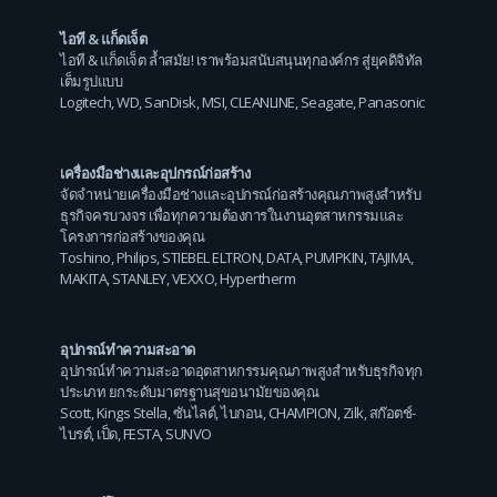
ไอที & แก็ดเจ็ต
ไอที & แก็ดเจ็ต ล้ำสมัย! เราพร้อมสนับสนุนทุกองค์กร สู่ยุคดิจิทัล
เต็มรูปแบบ
Logitech
,
WD
,
SanDisk
,
MSI
,
CLEANLINE
,
Seagate
,
Panasonic
เครื่องมือช่างและอุปกรณ์ก่อสร้าง
จัดจำหน่ายเครื่องมือช่างและอุปกรณ์ก่อสร้างคุณภาพสูงสำหรับ
ธุรกิจครบวงจร เพื่อทุกความต้องการในงานอุตสาหกรรมและ
โครงการก่อสร้างของคุณ
Toshino
,
Philips
,
STIEBEL ELTRON
,
DATA
,
PUMPKIN
,
TAJIMA
,
MAKITA
,
STANLEY
,
VEXXO
,
Hypertherm
อุปกรณ์ทำความสะอาด
อุปกรณ์ทำความสะอาดอุตสาหกรรมคุณภาพสูงสำหรับธุรกิจทุก
ประเภท ยกระดับมาตรฐานสุขอนามัยของคุณ
Scott
,
Kings Stella
,
ซันไลต์
,
ไบกอน
,
CHAMPION
,
Zilk
,
สก๊อตช์-
ไบรต์
,
เป็ด
,
FESTA
,
SUNVO