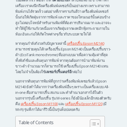
ในอดีตหากเราต้องการหา
เครื่องปริ้น
สำหรับพิมพ์งาน ขาว-ดำ สัก
เครื่อง เราคงนึกถึงเครื่องพิมพ์เลเซอร์เป็นอย่างแรก เพราะสามารถ
พิมพ์งานได้รวดเร็ว แต่อย่างที่เราทราบกันดีว่า เครื่องพิมพ์เลเซอร์
นั้นก่อให้เกิดฝุ่นจากการพิมพ์ และราคาของโทนเนอร์นั้นค่อนข้าง
สูง ไม่ตอบโจทย์สำหรับงานพิมพ์ที่ต้องการปริมาณมาก และอาจจะ
ทำให้ผู้ใช้งานกังวลเนื่องจากเกิดฝุ่นจากผงหมึกฟุ้งกระจายภายใน
ห้อง อันจะก่อให้เกิดโรคต่างๆเกี่ยวกับระบบหายใจได้
หากคุณกำลังกังวลกับปัญหาเหล่านี้
เครื่องปริ้น Epson M2140
สามารถช่วยคุณได้! เครื่องปริ้น Epson M2140 เป็นเครื่องปริ้นขาว-
ดำ (EcoTank monochrome) ที่ออกแบบมาเพื่อความคุ้มค่าที่สุด
ทั้งฟังก์ชั่นและต้นทุนการพิมพ์ หากคุณต้องการนำมาพิมพ์งาน
ขาว-ดำ จำนวนมากก็สามารถใช้ เครื่องปริ้น Epson M2140 แทน
โดยไม่จำเป็นต้องใช้
เลเซอร์ปริ้นเตอร์อี
กต่อไป
นอกจากต้นทุนการพิมพ์ที่ถูกกว่าเครื่องพิมพ์เลเซอร์แล้ว Epson
M2140 ยังทำได้มากกว่าเครื่องพิมพ์อื่นๆ เพราะเป็นเครื่องแบบ All-
in-one คือสามารถปริ้น สแกน และทำสำเนาเอกสารได้ในตัว
นอกจากรุ่นนี้ เครื่องปริ้น รุ่น M-series ก็ยังมีน้องเล็กอีกสองตัวครับ
คือ
เครื่องปริ้น Epson M1100
และ
เครื่องปริ้น Epson M1120
(มี
Wi-Fi) รุ่นที่เราได้มารีวิวนี้เป็นรุ่นท็อปเลยครับ
Table of Contents