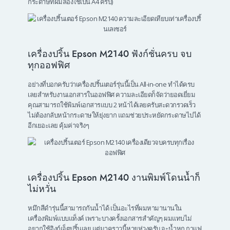
กระดาษที่ผมลองใช้เป็น A4 ครับ)
เครื่องปริ้น Epson M2140 ฟังก์ชั่นครบ จบ
ทุกออฟฟิศ
อย่างที่บอกครับว่าเครื่องปริ้นเตอร์รุ่นนี้เป็น All-in-one ทำได้ครบ
เลยสำหรับงานเอกสารในออฟฟิศ ความละเอียดก็จัดว่ายอดเยี่ยม
คุณสามารถใช้พิมพ์เอกสารแบบ 2 หน้าได้เลยครับสะดวกรวดเร็ว
ไม่ต้องกลับหน้ากระดาษให้ยุ่งยาก แถมช่วยประหยัดกระดาษไปได้
อีกเยอะเลย คุ้มค่าจริงๆ
เครื่องปริ้น Epson M2140 งานพิมพ์โดนน้ำก็
ไม่หวั่น
หมึกสีดำรุ่นนี้สามารถกันน้ำได้ เป็นอะไรที่ผมหามานานใน
เครื่องพิมพ์แบบแท็งค์ เพราะบางครั้งเอกสารสำคัญๆ ผมแทบไม่
อยากใช้อิงก์เจ็ตปริ้นเลย แต่มาคราวนี้หายห่วงครับ จะน้ำหก กาแฟ