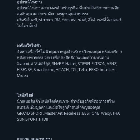
อุปกรณ์โรงงาน
อุปกรณ์โรงงานครบวงจรสำหรับธุรกิจ เพิ่มประสิทธิภาพการผลิต
ลดต้นทุน และยกระดับมาตรฐานอุตสาหกรรม
ศรีตรังโกลฟ์
,
Microtex
,
3M
,
Yamada
,
ชาเก้
,
อีโค่
,
เซฟตี้ จ็อกเกอร์
,
ไมโครเท็กซ์
เครื่องใช้ไฟฟ้า
จัดหาเครื่องใช้ไฟฟ้าคุณภาพสูงสำหรับธุรกิจของคุณ พร้อมบริการ
หลังการขายครบวงจร เพื่อประสิทธิภาพและความทนทาน
Xiaomi
,
มาสเตอร์คูล
,
SHARP
,
Hatari
,
STIEBEL ELTRON
,
VENZ
,
HISENSE
,
Smarthome
,
HITACHI
,
TCL
,
Tefal
,
BEKO
,
Imarflex
,
Midea
ไลฟ์สไตล์
นำเสนอสินค้าไลฟ์สไตล์คุณภาพ สำหรับธุรกิจที่ต้องการสร้าง
แบรนด์ เพิ่มมูลค่า และมัดใจลูกค้าคนสำคัญของคุณ
GRAND SPORT
,
Master Art
,
Retekess
,
BEST ONE
,
Waxy
,
THAI
SUN SPORT
,
FITBIT
สุขภาพและความงาม