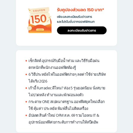
เช็กลิสต์ อุปกรณ์รับมือน้ำท่วม และวิธีรับมือฝน
ตกหนักที่พนักงานออฟฟิศต้องรู้
6 วิธีประหยัดไฟในออฟฟิศง่ายๆ ลดค่าใช้จ่ายบริษัท
ได้จริง 2026
เก้าอี้ Furradec ดีไหม? ส่อง 5 รุ่นยอดนิยม นั่งสบาย
ไม่ปวดหลัง ทำงานและพักผ่อนลงตัว
กระดาษ ONE สเปคมาตรฐาน ออฟฟิศยุคใหม่เลือก
ใช้ คุ้มค่า ประหยัด พิมพ์ลื่นไม่ติดเครื่อง
อัปเดต สินค้าใหม่ OFM ส.ค. 69 รวมไอเทม IT &
อุปกรณ์ออฟฟิศ ยกระดับการทำงานให้สปีดอัพ