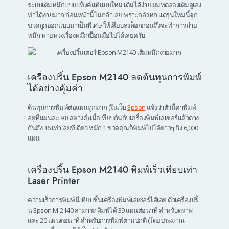
ระบบเติมหมึกแบบแท็งค์แท้แบบใหม่ เติมได้ง่าย ผมทดลองเติมดูเอง
ทำได้ง่ายมาก ก่อนหน้านี้ไม่กล้าเลยเพราะกลัวหก แต่รุ่นใหม่นี้จุก
ขวดถูกออกแบบมาเป็นพิเศษ ให้เสียบลงล็อกก่อนถึงจะทำการถ่าย
หมึก หายห่วงเรื่องหมึกเปื้อนมือไปได้เลยครับ
เครื่องปริ้น Epson M2140 ลดต้นทุนการพิมพ์
ได้อย่างคุ้มค่า
ต้นทุนการพิมพ์ต่อแผ่นถูกมาก (ในเว็บ
Epson
แจ้งว่าตัวนี้ค่าพิมพ์
อยู่ที่แผ่นละ 9.8 สตางค์) เมื่อเทียบกันกับเครื่องพิมพ์เลเซอร์แล้วต่าง
กันถึง 16 เท่าเลยทีเดียว หมึก 1 ขวดคุณก็พิมพ์ไปได้ยาวๆ ถึง 6,000
แผ่น
เครื่องปริ้น Epson M2140 พิมพ์เร็วเทียบเท่า
Laser Printer
ความเร็วการพิมพ์นี่เทียบชั้นเครื่องพิมพ์เลเซอร์ได้เลย ตัวเครื่องปริ้
น Epson M-2140 สามารถพิมพ์ได้ 39 แผ่นต่อนาที สำหรับดราฟ
และ 20 แผ่นต่อนาที สำหรับการพิมพ์ตามปกติ (โดยประมาณ