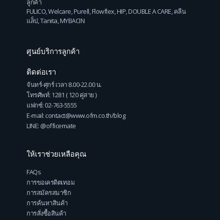
ลูกค้า
FULICO
,
Welcare
,
Purell
,
Flowflex
,
HIP
,
DOUBLE A CARE
,
คลีน
แล็ป
,
Tanita
,
MYBACIN
ศูนย์บริการลูกค้า
ติดต่อเรา
จันทร์-ศุกร์ เวลา 8.00-22.00 น.
โทรศัพท์: 1281 ( 120 คู่สาย )
แฟกซ์: 02-763-5555
E-mail: contact@www.ofm.co.th/blog
LINE: @officemate
ให้เราช่วยเหลือคุณ
FAQs
การขอเครดิตเทอม
การสมัครสมาชิก
การค้นหาสินค้า
การสั่งซื้อสินค้า