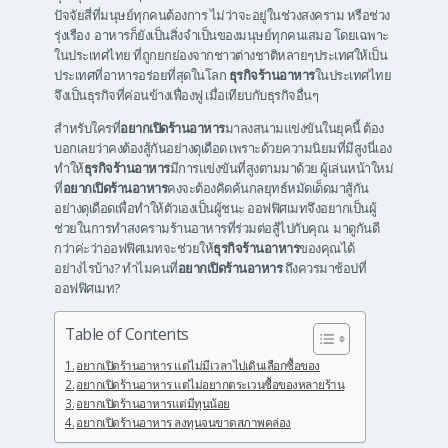
ปัจจัยสี่ที่มนุษย์ทุกคนต้องการ ไม่ว่าจะอยู่ในช่วงสงคราม หรือช่วง
รุ่งเรือง อาหารก็ยังเป็นสิ่งจำเป็นของมนุษย์ทุกคนเสมอ โดยเฉพาะ
ในประเทศไทย ที่ถูกยกย่องจากชาวต่างชาติหลายๆประเทศให้เป็น
ประเทศที่อาหารอร่อยที่สุดในโลก
ธุรกิจร้านอาหาร
ในประเทศไทย
จึงเป็นธุรกิจที่ค่อนข้างเฟื่องฟู เมื่อเทียบกับธุรกิจอื่นๆ
สำหรับใครที่
อยากเปิดร้านอาหาร
มาลงสนามแข่งขันในยุคนี้ ต้อง
บอกเลยว่าคงต้องสู้กันอย่างดุเดือด เพราะด้วยความนิยมที่มีสูงนี่เอง
ทำให้
ธุรกิจร้านอาหาร
มีการแข่งขันที่สูงตามมาด้วย ผู้เล่นหน้าใหม่
ที่
อยากเปิดร้านอาหาร
คงจะต้องคิดค้นกลยุทธ์หมัดเด็ดมาสู้กัน
อย่างดุเดือดเพื่อทำให้ตัวเองเป็นผู้ชนะ ออฟฟิศเมทจึงอยากเป็นผู้
ช่วยในการทำสงครามร้านอาหารที่ร่วมต่อสู้ไปกับคุณ มาดูกันดี
กว่าค่ะว่าออฟฟิศเมทจะช่วยให้
ธุรกิจร้านอาหาร
ของคุณได้
อย่างไรบ้าง? ทำไมคนที่
อยากเปิดร้านอาหาร
ถึงควรมาช้อปที่
ออฟฟิศเมท?
Table of Contents
อยากเปิดร้านอาหาร แต่ไม่มีเวลาไปเดินเลือกซื้อของ
อยากเปิดร้านอาหาร แต่ไม่อยากตระเวนซื้อของหลายร้าน
อยากเปิดร้านอาหารแต่มีทุนน้อย
อยากเปิดร้านอาหาร ลงทุนจนขาดสภาพคล่อง