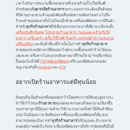
เวลาไปกับการตระเวนซื้อของหลายที่ หลายร้านก็ไม่ใช่เรื่องดี
สำหรับคนที่
อยากเปิดร้านอาหาร
เพราะนอกจากจะต้องเสียต้นทุน
ที่มีค่าอย่างเวลาแล้ว คุณยังต้องเสี่ยงต่อความผิดหวังเพราะไปถึง
ร้านแล้วของหมด หรือไม่มีของอีกด้วย แต่ที่ออฟฟิศเมท เรามีสินค้า
สำหรับ
ธุรกิจร้านอาหาร
ให้เลือกหลากหลาย มาที่เดียวจบ มีครบทั้ง
เครื่องบันทึกเงินสด
,
โปรแกรมร้านอาหาร
,
Packaging สำหรับใส่
อาหาร
,
เครื่องครัว
,
เครื่องใช้ไฟฟ้าในครัว
,
อุปกรณ์ทำความสะอาด
,
เครื่องเขียน
และสินค้าอื่นๆที่จำเป็นในการทำ
ธุรกิจร้านอาหาร
ช่วยคุณประหยัดเวลาที่ต้องออกไปตระเวนซื้อของเข้าร้านได้เยอะ
เลยล่ะค่ะ หรือหากไม่สะดวกเดินทางมาที่ร้านก็สามารถเลือกช้อป
ปิ้งออนไลน์ได้ที่
เว็บไซต์ออฟฟิศเมท
หรือ ออฟฟิศเมท Mobile
App (รองรับทั้ง
Android
และ
iOS
)
อยากเปิดร้านอาหารแต่มีทุนน้อย
ต้นทุนถือเป็นตัวแปรที่ส่งผลต่อกำไรโดยตรง การมีต้นทุนสูงอาจจะ
ทำให้กำไรของ
ร้านอาหาร
คุณลดลง หลายคนจึงพยายามเลือกซื้อ
ของราคาถูก ที่มีคุณภาพต่ำมาใช้งาน จนบางครั้งทำให้สินค้าที่ออ
อกมาไม่มีคุณภาพ ข้อดีของการซื้อของที่ออฟฟิศเมทก็คือ คุณ
สามารถลดทุนในการทำ
ธุรกิจร้านอาหาร
ได้นั่นเองค่ะ อ๊ะๆ หลาย
คนสงสัยว่าลดยังไง ก็เพราะที่ออฟฟิศเมทเรามีบริการจัดส่งฟรีเมื่อมี