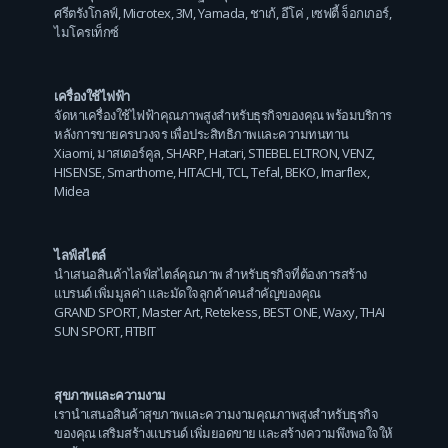
ศรีตรังโกลฟ์
,
Microtex
,
3M
,
Yamada
,
ชาเก้
,
อีโค่
,
เซฟตี้ จ็อกเกอร์
,
ไมโครเท็กซ์
เครื่องใช้ไฟฟ้า
จัดหาเครื่องใช้ไฟฟ้าคุณภาพสูงสำหรับธุรกิจของคุณ พร้อมบริการ
หลังการขายครบวงจร เพื่อประสิทธิภาพและความทนทาน
Xiaomi
,
มาสเตอร์คูล
,
SHARP
,
Hatari
,
STIEBEL ELTRON
,
VENZ
,
HISENSE
,
Smarthome
,
HITACHI
,
TCL
,
Tefal
,
BEKO
,
Imarflex
,
Midea
ไลฟ์สไตล์
นำเสนอสินค้าไลฟ์สไตล์คุณภาพ สำหรับธุรกิจที่ต้องการสร้าง
แบรนด์ เพิ่มมูลค่า และมัดใจลูกค้าคนสำคัญของคุณ
GRAND SPORT
,
Master Art
,
Retekess
,
BEST ONE
,
Waxy
,
THAI
SUN SPORT
,
FITBIT
สุขภาพและความงาม
เรานำเสนอสินค้าสุขภาพและความงามคุณภาพสูงสำหรับธุรกิจ
ของคุณ เสริมสร้างแบรนด์ เพิ่มยอดขาย และสร้างความพึงพอใจให้