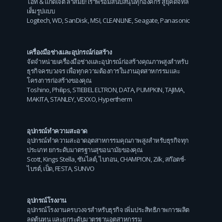
ไอที & แก็ดเจ็ต ล้ำสมัย! เราพร้อมสนับสนุนทุกองค์กร สู่ยุคดิจิทัล
เต็มรูปแบบ
Logitech
,
WD
,
SanDisk
,
MSI
,
CLEANLINE
,
Seagate
,
Panasonic
เครื่องมือช่างและอุปกรณ์ก่อสร้าง
จัดจำหน่ายเครื่องมือช่างและอุปกรณ์ก่อสร้างคุณภาพสูงสำหรับ
ธุรกิจครบวงจร เพื่อทุกความต้องการในงานอุตสาหกรรมและ
โครงการก่อสร้างของคุณ
Toshino
,
Philips
,
STIEBEL ELTRON
,
DATA
,
PUMPKIN
,
TAJIMA
,
MAKITA
,
STANLEY
,
VEXXO
,
Hypertherm
อุปกรณ์ทำความสะอาด
อุปกรณ์ทำความสะอาดอุตสาหกรรมคุณภาพสูงสำหรับธุรกิจทุก
ประเภท ยกระดับมาตรฐานสุขอนามัยของคุณ
Scott
,
Kings Stella
,
ซันไลต์
,
ไบกอน
,
CHAMPION
,
Zilk
,
สก๊อตช์-
ไบรต์
,
เป็ด
,
FESTA
,
SUNVO
อุปกรณ์โรงงาน
อุปกรณ์โรงงานครบวงจรสำหรับธุรกิจ เพิ่มประสิทธิภาพการผลิต
ลดต้นทุน และยกระดับมาตรฐานอุตสาหกรรม