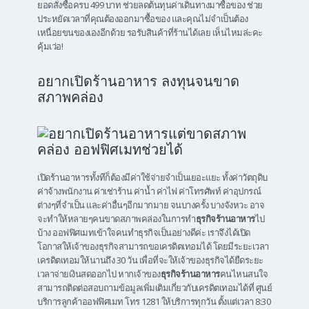
ยอดสั่งซื้อครบ 499 บาท ช่วยลดต้นทุนค่าเดินทางมาซื้อของ ช่วย
ประหยัดเวลาที่คุณต้องออกมาซื้อของ และคุณไม่จำเป็นต้อง
เหนื่อยขนของเองอีกด้วย รอรับสินค้าที่ร้านได้เลย เห็นไหมล่ะคะ
คุ้มเว่อ!
อยากเปิดร้านอาหาร ลงทุนจนขาด
สภาพคล่อง
เปิดร้านอาหารทั้งทีก็ต้องมีค่าใช้จ่ายจำเป็นเยอะแยะ ทั้งค่าวัตถุดิบ
ค่าจ้างพนักงาน ค่าเช่าร้าน ค่าน้ำ ค่าไฟ ค่าโทรศัพท์ ค่าอุปกรณ์
ต่างๆที่จำเป็น และค่าอื่นๆอีกมากมาย จนบางครั้ง บางจังหวะ อาจ
จะทำให้หลายๆคนขาดสภาพคล่องในการทำ
ธุรกิจร้านอาหาร
ไป
บ้าง ออฟฟิศเมทเข้าใจคนทำธุรกิจเป็นอย่างดีค่ะ เราจึงได้เปิด
โอกาสให้เจ้าของธุรกิจสามารถขอเครดิตเทอมได้ โดยมีระยะเวลา
เครดิตเทอมให้นานถึง 30 วัน เพื่อที่จะให้เจ้าของธุรกิจได้ยืดระยะ
เวลาจ่ายเงินสดออกไป หากเจ้าของ
ธุรกิจร้านอาหาร
คนไหนสนใจ
สามารถติดต่อสอบถามข้อมูลเพิ่มเติมเกี่ยวกับเครดิตเทอมได้ที่ ศูนย์
บริการลูกค้าออฟฟิศเมท โทร 1281 ให้บริการทุกวัน ตั้งแต่เวลา 8:30