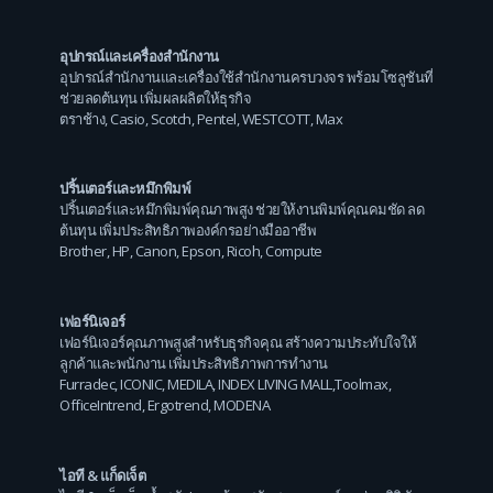
อุปกรณ์และเครื่องสำนักงาน
อุปกรณ์สำนักงานและเครื่องใช้สำนักงานครบวงจร พร้อมโซลูชันที่
ช่วยลดต้นทุน เพิ่มผลผลิตให้ธุรกิจ
ตราช้าง
,
Casio
,
Scotch
,
Pentel
,
WESTCOTT
,
Max
ปริ้นเตอร์และหมึกพิมพ์
ปริ้นเตอร์และหมึกพิมพ์คุณภาพสูง ช่วยให้งานพิมพ์คุณคมชัด ลด
ต้นทุน เพิ่มประสิทธิภาพองค์กรอย่างมืออาชีพ
Brother
,
HP
,
Canon
,
Epson
,
Ricoh
,
Compute
เฟอร์นิเจอร์
เฟอร์นิเจอร์คุณภาพสูงสำหรับธุรกิจคุณ สร้างความประทับใจให้
ลูกค้าและพนักงาน เพิ่มประสิทธิภาพการทำงาน
Furradec
,
ICONIC
,
MEDILA
,
INDEX LIVING MALL
,
Toolmax
,
OfficeIntrend
,
Ergotrend
,
MODENA
ไอที & แก็ดเจ็ต