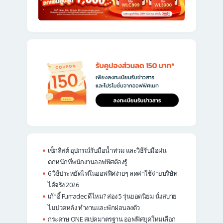
เช็กลิสต์ อุปกรณ์รับมือน้ำท่วม และวิธีรับมือฝน
ตกหนักที่พนักงานออฟฟิศต้องรู้
6 วิธีประหยัดไฟในออฟฟิศง่ายๆ ลดค่าใช้จ่ายบริษัท
ได้จริง 2026
เก้าอี้ Furradec ดีไหม? ส่อง 5 รุ่นยอดนิยม นั่งสบาย
ไม่ปวดหลัง ทำงานและพักผ่อนลงตัว
กระดาษ ONE สเปคมาตรฐาน ออฟฟิศยุคใหม่เลือก