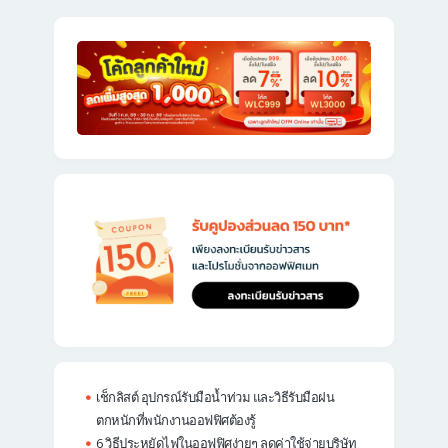
เช็กลิสต์ อุปกรณ์รับมือน้ำท่วม และวิธีรับมือฝน
ตกหนักที่พนักงานออฟฟิศต้องรู้
6 วิธีประหยัดไฟในออฟฟิศง่ายๆ ลดค่าใช้จ่ายบริษัท