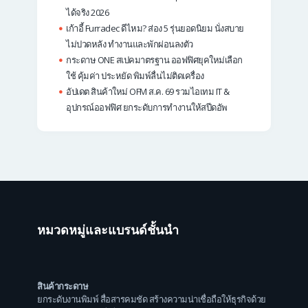
ได้จริง 2026
เก้าอี้ Furradec ดีไหม? ส่อง 5 รุ่นยอดนิยม นั่งสบาย
ไม่ปวดหลัง ทำงานและพักผ่อนลงตัว
กระดาษ ONE สเปคมาตรฐาน ออฟฟิศยุคใหม่เลือก
ใช้ คุ้มค่า ประหยัด พิมพ์ลื่นไม่ติดเครื่อง
อัปเดต สินค้าใหม่ OFM ส.ค. 69 รวมไอเทม IT &
อุปกรณ์ออฟฟิศ ยกระดับการทำงานให้สปีดอัพ
หมวดหมู่และแบรนด์ชั้นนำ
สินค้ากระดาษ
ยกระดับงานพิมพ์ สื่อสารคมชัด สร้างความน่าเชื่อถือให้ธุรกิจด้วย