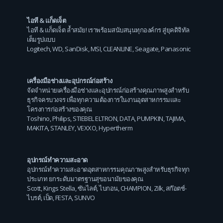
ไอที & แก็ดเจ็ต
ไอที & แก็ดเจ็ต ล้ำสมัย! เราพร้อมสนับสนุนทุกองค์กร สู่ยุคดิจิทัล
เต็มรูปแบบ
Logitech
,
WD
,
SanDisk
,
MSI
,
CLEANLINE
,
Seagate
,
Panasonic
เครื่องมือช่างและอุปกรณ์ก่อสร้าง
จัดจำหน่ายเครื่องมือช่างและอุปกรณ์ก่อสร้างคุณภาพสูงสำหรับ
ธุรกิจครบวงจร เพื่อทุกความต้องการในงานอุตสาหกรรมและ
โครงการก่อสร้างของคุณ
Toshino
,
Philips
,
STIEBEL ELTRON
,
DATA
,
PUMPKIN
,
TAJIMA
,
MAKITA
,
STANLEY
,
VEXXO
,
Hypertherm
อุปกรณ์ทำความสะอาด
อุปกรณ์ทำความสะอาดอุตสาหกรรมคุณภาพสูงสำหรับธุรกิจทุก
ประเภท ยกระดับมาตรฐานสุขอนามัยของคุณ
Scott
,
Kings Stella
,
ซันไลต์
,
ไบกอน
,
CHAMPION
,
Zilk
,
สก๊อตช์-
ไบรต์
,
เป็ด
,
FESTA
,
SUNVO