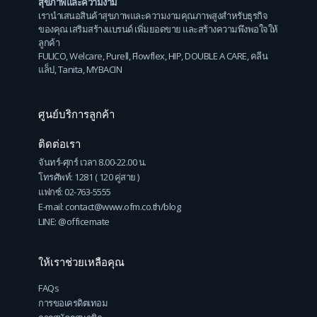
สุขภาพและความงาม
เรานำเสนอสินค้าสุขภาพและความงามคุณภาพสูงสำหรับธุรกิจ
ของคุณ เสริมสร้างแบรนด์ เพิ่มยอดขาย และสร้างความพึงพอใจให้
ลูกค้า
FULICO
,
Welcare
,
Purell
,
Flowflex
,
HIP
,
DOUBLE A CARE
,
คลีน
แล็ป
,
Tanita
,
MYBACIN
ศูนย์บริการลูกค้า
ติดต่อเรา
จันทร์-ศุกร์ เวลา 8.00-22.00 น.
โทรศัพท์: 1281 ( 120 คู่สาย )
แฟกซ์: 02-763-5555
E-mail: contact@www.ofm.co.th/blog
LINE: @officemate
ให้เราช่วยเหลือคุณ
FAQs
การขอเครดิตเทอม