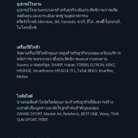
อุปกรณ์โรงงาน
อุปกรณ์โรงงานครบวงจรสำหรับธุรกิจ เพิ่มประสิทธิภาพการผลิต
ลดต้นทุน และยกระดับมาตรฐานอุตสาหกรรม
ศรีตรังโกลฟ์
,
Microtex
,
3M
,
Yamada
,
ชาเก้
,
อีโค่
,
เซฟตี้ จ็อกเกอร์
,
ไมโครเท็กซ์
เครื่องใช้ไฟฟ้า
จัดหาเครื่องใช้ไฟฟ้าคุณภาพสูงสำหรับธุรกิจของคุณ พร้อมบริการ
หลังการขายครบวงจร เพื่อประสิทธิภาพและความทนทาน
Xiaomi
,
มาสเตอร์คูล
,
SHARP
,
Hatari
,
STIEBEL ELTRON
,
VENZ
,
HISENSE
,
Smarthome
,
HITACHI
,
TCL
,
Tefal
,
BEKO
,
Imarflex
,
Midea
ไลฟ์สไตล์
นำเสนอสินค้าไลฟ์สไตล์คุณภาพ สำหรับธุรกิจที่ต้องการสร้าง
แบรนด์ เพิ่มมูลค่า และมัดใจลูกค้าคนสำคัญของคุณ
GRAND SPORT
,
Master Art
,
Retekess
,
BEST ONE
,
Waxy
,
THAI
SUN SPORT
,
FITBIT