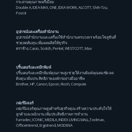
กระดาษคุณภาพพรีเมียม
Double A
,
IDEA MAX
,
ONE
,
IDEA WORK
,
ALCOTT
,
Shih-Tzu
,
Post-it
อุปกรณ์และเครื่องสำนักงาน
อุปกรณ์สำนักงานและเครื่องใช้สำนักงานครบวงจร พร้อมโซลูชันที่
ช่วยลดต้นทุน เพิ่มผลผลิตให้ธุรกิจ
ตราช้าง
,
Casio
,
Scotch
,
Pentel
,
WESTCOTT
,
Max
ปริ้นเตอร์และหมึกพิมพ์
ปริ้นเตอร์และหมึกพิมพ์คุณภาพสูง ช่วยให้งานพิมพ์คุณคมชัด ลด
ต้นทุน เพิ่มประสิทธิภาพองค์กรอย่างมืออาชีพ
Brother
,
HP
,
Canon
,
Epson
,
Ricoh
,
Compute
เฟอร์นิเจอร์
เฟอร์นิเจอร์คุณภาพสูงสำหรับธุรกิจคุณ สร้างความประทับใจให้
ลูกค้าและพนักงาน เพิ่มประสิทธิภาพการทำงาน
Furradec
,
ICONIC
,
MEDILA
,
INDEX LIVING MALL
,
Toolmax
,
OfficeIntrend
,
Ergotrend
,
MODENA