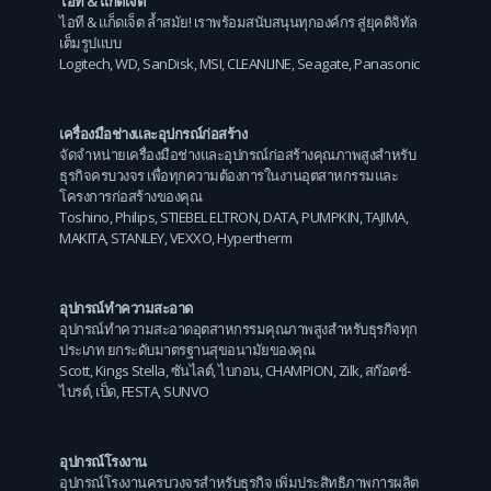
ไอที & แก็ดเจ็ต
ไอที & แก็ดเจ็ต ล้ำสมัย! เราพร้อมสนับสนุนทุกองค์กร สู่ยุคดิจิทัล
เต็มรูปแบบ
Logitech
,
WD
,
SanDisk
,
MSI
,
CLEANLINE
,
Seagate
,
Panasonic
เครื่องมือช่างและอุปกรณ์ก่อสร้าง
จัดจำหน่ายเครื่องมือช่างและอุปกรณ์ก่อสร้างคุณภาพสูงสำหรับ
ธุรกิจครบวงจร เพื่อทุกความต้องการในงานอุตสาหกรรมและ
โครงการก่อสร้างของคุณ
Toshino
,
Philips
,
STIEBEL ELTRON
,
DATA
,
PUMPKIN
,
TAJIMA
,
MAKITA
,
STANLEY
,
VEXXO
,
Hypertherm
อุปกรณ์ทำความสะอาด
อุปกรณ์ทำความสะอาดอุตสาหกรรมคุณภาพสูงสำหรับธุรกิจทุก
ประเภท ยกระดับมาตรฐานสุขอนามัยของคุณ
Scott
,
Kings Stella
,
ซันไลต์
,
ไบกอน
,
CHAMPION
,
Zilk
,
สก๊อตช์-
ไบรต์
,
เป็ด
,
FESTA
,
SUNVO
อุปกรณ์โรงงาน
อุปกรณ์โรงงานครบวงจรสำหรับธุรกิจ เพิ่มประสิทธิภาพการผลิต