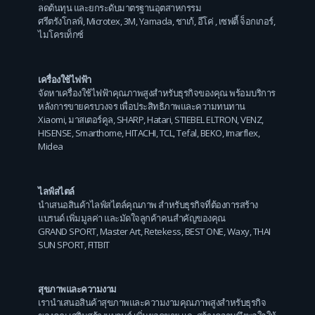
ลดต้นทุน และยกระดับมาตรฐานอุตสาหกรรม
ศรีตรังโกลฟ์
,
Microtex
,
3M
,
Yamada
,
ชาเก้
,
อีโค่
,
เซฟตี้ จ็อกเกอร์
,
ไมโครเท็กซ์
เครื่องใช้ไฟฟ้า
จัดหาเครื่องใช้ไฟฟ้าคุณภาพสูงสำหรับธุรกิจของคุณ พร้อมบริการ
หลังการขายครบวงจร เพื่อประสิทธิภาพและความทนทาน
Xiaomi
,
มาสเตอร์คูล
,
SHARP
,
Hatari
,
STIEBEL ELTRON
,
VENZ
,
HISENSE
,
Smarthome
,
HITACHI
,
TCL
,
Tefal
,
BEKO
,
Imarflex
,
Midea
ไลฟ์สไตล์
นำเสนอสินค้าไลฟ์สไตล์คุณภาพ สำหรับธุรกิจที่ต้องการสร้าง
แบรนด์ เพิ่มมูลค่า และมัดใจลูกค้าคนสำคัญของคุณ
GRAND SPORT
,
Master Art
,
Retekess
,
BEST ONE
,
Waxy
,
THAI
SUN SPORT
,
FITBIT
สุขภาพและความงาม
เรานำเสนอสินค้าสุขภาพและความงามคุณภาพสูงสำหรับธุรกิจ