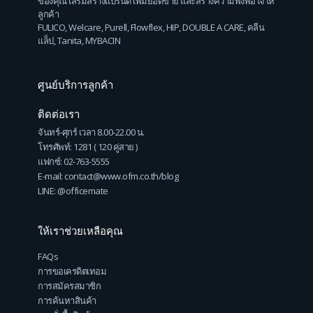
ของคุณ เสริมสร้างแบรนด์ เพิ่มยอดขาย และสร้างความพึงพอใจให้
ลูกค้า
FULICO
,
Welcare
,
Purell
,
Flowflex
,
HIP
,
DOUBLE A CARE
,
คลีน
แล็ป
,
Tanita
,
MYBACIN
ศูนย์บริการลูกค้า
ติดต่อเรา
จันทร์-ศุกร์ เวลา 8.00-22.00 น.
โทรศัพท์: 1281 ( 120 คู่สาย )
แฟกซ์: 02-763-5555
E-mail: contact@www.ofm.co.th/blog
LINE: @officemate
ให้เราช่วยเหลือคุณ
FAQs
การขอเครดิตเทอม
การสมัครสมาชิก
การค้นหาสินค้า