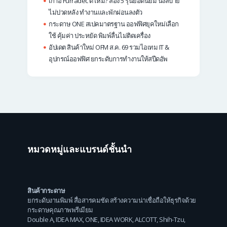
เก้าอี้ Furradec ดีไหม? ส่อง 5 รุ่นยอดนิยม นั่งสบาย
ไม่ปวดหลัง ทำงานและพักผ่อนลงตัว
กระดาษ ONE สเปคมาตรฐาน ออฟฟิศยุคใหม่เลือก
ใช้ คุ้มค่า ประหยัด พิมพ์ลื่นไม่ติดเครื่อง
อัปเดต สินค้าใหม่ OFM ส.ค. 69 รวมไอเทม IT &
อุปกรณ์ออฟฟิศ ยกระดับการทำงานให้สปีดอัพ
หมวดหมู่และแบรนด์ชั้นนำ
สินค้ากระดาษ
ยกระดับงานพิมพ์ สื่อสารคมชัด สร้างความน่าเชื่อถือให้ธุรกิจด้วย
กระดาษคุณภาพพรีเมียม
Double A
,
IDEA MAX
,
ONE
,
IDEA WORK
,
ALCOTT
,
Shih-Tzu
,