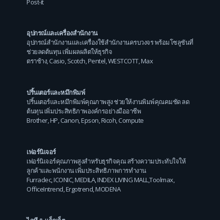
Post-it
อุปกรณ์และเครื่องสำนักงาน
อุปกรณ์สำนักงานและเครื่องใช้สำนักงานครบวงจร พร้อมโซลูชันที่
ช่วยลดต้นทุน เพิ่มผลผลิตให้ธุรกิจ
ตราช้าง
,
Casio
,
Scotch
,
Pentel
,
WESTCOTT
,
Max
ปริ้นเตอร์และหมึกพิมพ์
ปริ้นเตอร์และหมึกพิมพ์คุณภาพสูง ช่วยให้งานพิมพ์คุณคมชัด ลด
ต้นทุน เพิ่มประสิทธิภาพองค์กรอย่างมืออาชีพ
Brother
,
HP
,
Canon
,
Epson
,
Ricoh
,
Compute
เฟอร์นิเจอร์
เฟอร์นิเจอร์คุณภาพสูงสำหรับธุรกิจคุณ สร้างความประทับใจให้
ลูกค้าและพนักงาน เพิ่มประสิทธิภาพการทำงาน
Furradec
,
ICONIC
,
MEDILA
,
INDEX LIVING MALL
,
Toolmax
,
OfficeIntrend
,
Ergotrend
,
MODENA