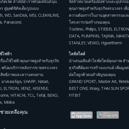
แก็ดเจ็ต ล้ำสมัย! เราพร้อมสนับสนุน
จัดจำหน่ายเครื่องมือช่างและอุปกรณ์
ร สู่ยุคดิจิทัลเต็มรูปแบบ
คุณภาพสูงสำหรับธุรกิจครบวงจร เพื่อ
ch
,
WD
,
SanDisk
,
MSI
,
CLEANLINE
,
ความต้องการในงานอุตสาหกรรมแล
e
,
Panasonic
โครงการก่อสร้างของคุณ
Toshino
,
Philips
,
STIEBEL ELTRON
DATA
,
PUMPKIN
,
TAJIMA
,
MAKIT
STANLEY
,
VEXXO
,
Hypertherm
ใช้ไฟฟ้า
ไลฟ์สไตล์
รื่องใช้ไฟฟ้าคุณภาพสูงสำหรับธุรกิจ
นำเสนอสินค้าไลฟ์สไตล์คุณภาพ สำห
 พร้อมบริการหลังการขายครบวงจร
ธุรกิจที่ต้องการสร้างแบรนด์ เพิ่มมูล
ระสิทธิภาพและความทนทาน
มัดใจลูกค้าคนสำคัญของคุณ
,
มาสเตอร์คูล
,
SHARP
,
Hatari
,
GRAND SPORT
,
Master Art
,
Retek
EL ELTRON
,
VENZ
,
HISENSE
,
BEST ONE
,
Waxy
,
THAI SUN SPO
home
,
HITACHI
,
TCL
,
Tefal
,
BEKO
,
FITBIT
x
,
Midea
าช่วยเหลือคุณ