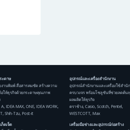
กระดาษ
อุปกรณ์และเครื่องสำนักงาน
บงานพิมพ์ สื่อสารคมชัด สร้างความ
อุปกรณ์สำนักงานและเครื่องใช้สำนั
อถือให้ธุรกิจด้วยกระดาษคุณภาพ
ครบวงจร พร้อมโซลูชันที่ช่วยลดต้นทุน
ม
ผลผลิตให้ธุรกิจ
 A
,
IDEA MAX
,
ONE
,
IDEA WORK
,
ตราช้าง
,
Casio
,
Scotch
,
Pentel
,
T
,
Shih-Tzu
,
Post-it
WESTCOTT
,
Max
แก็ดเจ็ต
เครื่องมือช่างและอุปกรณ์ก่อสร้าง