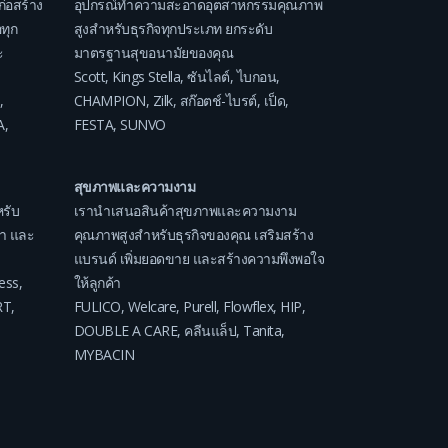
ก่อสร้าง
อุปกรณ์ทำความสะอาดอุตสาหกรรมคุณภาพ
ทุก
สูงสำหรับธุรกิจทุกประเภท ยกระดับ
ะ
มาตรฐานสุขอนามัยของคุณ
Scott
,
Kings Stella
,
ซันไลต์
,
ไบกอน
,
,
CHAMPION
,
Zilk
,
สก๊อตช์-ไบรต์
,
เป็ด
,
A
,
FESTA
,
SUNVO
สุขภาพและความงาม
รับ
เรานำเสนอสินค้าสุขภาพและความงาม
ค่า และ
คุณภาพสูงสำหรับธุรกิจของคุณ เสริมสร้าง
แบรนด์ เพิ่มยอดขาย และสร้างความพึงพอใจ
ess
,
ให้ลูกค้า
RT
,
FULICO
,
Welcare
,
Purell
,
Flowflex
,
HIP
,
DOUBLE A CARE
,
คลีนแล็ป
,
Tanita
,
MYBACIN