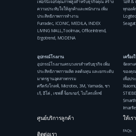
เฟอร์นิเจอร์คุณภาพสูงสำหรับธุรกิจคุณ สร้าง
ไอที & 
ความประทับใจให้ลูกค้าและพนักงาน เพิ่ม
ทุกองค์ก
ประสิทธิภาพการทำงาน
Logite
Furradec
,
ICONIC
,
MEDILA
,
INDEX
Seagat
LIVING MALL
,
Toolmax
,
OfficeIntrend
,
Ergotrend
,
MODENA
อุปกรณ์โรงงาน
เครื่อง
อุปกรณ์โรงงานครบวงจรสำหรับธุรกิจ เพิ่ม
จัดหาเค
ประสิทธิภาพการผลิต ลดต้นทุน และยกระดับ
ของคุณ
มาตรฐานอุตสาหกรรม
เพื่อป
ศรีตรังโกลฟ์
,
Microtex
,
3M
,
Yamada
,
ชา
Xiaomi
เก้
,
อีโค่
,
เซฟตี้ จ็อกเกอร์
,
ไมโครเท็กซ์
STIEB
Smart
Imarfle
ศูนย์บริการลูกค้า
ให้เร
FAQs
ติดต่อเรา