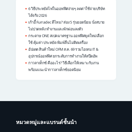
6 วิธีประหยัดไฟในออฟฟิศง่ายๆ ลดค่าใช้จ่ายบริษัท
ได้จริง 2026
เก้าอี้ Furradec ดีไหม? ส่อง 5 รุ่นยอดนิยม นั่งสบาย
ไม่ปวดหลัง ทำงานและพักผ่อนลงตัว
กระดาษ ONE สเปคมาตรฐาน ออฟฟิศยุคใหม่เลือก
ใช้ คุ้มค่า ประหยัด พิมพ์ลื่นไม่ติดเครื่อง
อัปเดต สินค้าใหม่ OFM ส.ค. 69 รวมไอเทม IT &
อุปกรณ์ออฟฟิศ ยกระดับการทำงานให้สปีดอัพ
กาวลาเท็กซ์ คืออะไร? วิธีเลือกให้เหมาะกับงาน
พร้อมแนะนำกาวลาเท็กซ์ยอดนิยม
หมวดหมู่และแบรนด์ชั้นนำ