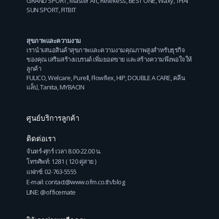
GRAND SPORT
,
Master Art
,
Retekess
,
BEST ONE
,
Waxy
,
THAI
SUN SPORT
,
FITBIT
สุขภาพและความงาม
เรานำเสนอสินค้าสุขภาพและความงามคุณภาพสูงสำหรับธุรกิจ
ของคุณ เสริมสร้างแบรนด์ เพิ่มยอดขาย และสร้างความพึงพอใจให้
ลูกค้า
FULICO
,
Welcare
,
Purell
,
Flowflex
,
HIP
,
DOUBLE A CARE
,
คลีน
แล็ป
,
Tanita
,
MYBACIN
ศูนย์บริการลูกค้า
ติดต่อเรา
จันทร์-ศุกร์ เวลา 8.00-22.00 น.
โทรศัพท์: 1281 ( 120 คู่สาย )
แฟกซ์: 02-763-5555
E-mail: contact@www.ofm.co.th/blog
LINE: @officemate