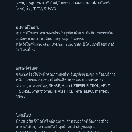
Scott
,
Kings Stella
,
ซันไลต์
,
ไบกอน
,
CHAMPION
,
Zilk
,
สก๊อตช์-
ไบรต์
,
เป็ด
,
FESTA
,
SUNVO
อุปกรณ์โรงงาน
อุปกรณ์โรงงานครบวงจรสำหรับธุรกิจ เพิ่มประสิทธิภาพการผลิต
ลดต้นทุน และยกระดับมาตรฐานอุตสาหกรรม
ศรีตรังโกลฟ์
,
Microtex
,
3M
,
Yamada
,
ชาเก้
,
อีโค่
,
เซฟตี้ จ็อกเกอร์
,
ไมโครเท็กซ์
เครื่องใช้ไฟฟ้า
จัดหาเครื่องใช้ไฟฟ้าคุณภาพสูงสำหรับธุรกิจของคุณ พร้อมบริการ
หลังการขายครบวงจร เพื่อประสิทธิภาพและความทนทาน
Xiaomi
,
มาสเตอร์คูล
,
SHARP
,
Hatari
,
STIEBEL ELTRON
,
VENZ
,
HISENSE
,
Smarthome
,
HITACHI
,
TCL
,
Tefal
,
BEKO
,
Imarflex
,
Midea
ไลฟ์สไตล์
นำเสนอสินค้าไลฟ์สไตล์คุณภาพ สำหรับธุรกิจที่ต้องการสร้าง
แบรนด์ เพิ่มมูลค่า และมัดใจลูกค้าคนสำคัญของคุณ