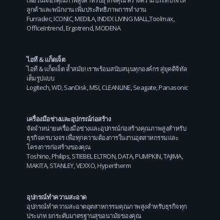
เฟอร์นิเจอร์คุณภาพสูงสำหรับธุรกิจคุณ สร้างความประทับใจให้
ลูกค้าและพนักงาน เพิ่มประสิทธิภาพการทำงาน
Furradec
,
ICONIC
,
MEDILA
,
INDEX LIVING MALL
,
Toolmax
,
OfficeIntrend
,
Ergotrend
,
MODENA
ไอที & แก็ดเจ็ต
ไอที & แก็ดเจ็ต ล้ำสมัย! เราพร้อมสนับสนุนทุกองค์กร สู่ยุคดิจิทัล
เต็มรูปแบบ
Logitech
,
WD
,
SanDisk
,
MSI
,
CLEANLINE
,
Seagate
,
Panasonic
เครื่องมือช่างและอุปกรณ์ก่อสร้าง
จัดจำหน่ายเครื่องมือช่างและอุปกรณ์ก่อสร้างคุณภาพสูงสำหรับ
ธุรกิจครบวงจร เพื่อทุกความต้องการในงานอุตสาหกรรมและ
โครงการก่อสร้างของคุณ
Toshino
,
Philips
,
STIEBEL ELTRON
,
DATA
,
PUMPKIN
,
TAJIMA
,
MAKITA
,
STANLEY
,
VEXXO
,
Hypertherm
อุปกรณ์ทำความสะอาด
อุปกรณ์ทำความสะอาดอุตสาหกรรมคุณภาพสูงสำหรับธุรกิจทุก
ประเภท ยกระดับมาตรฐานสุขอนามัยของคุณ