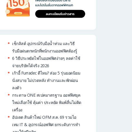
เช็กลิสต์ อุปกรณ์รับมือน้ำท่วม และวิธี
รับมือฝนตกหนักที่พนักงานออฟฟิศต้องรู้
6 วิธีประหยัดไฟในออฟฟิศง่ายๆ ลดค่าใช้
จ่ายบริษัทได้จริง 2026
เก้าอี้ Furradec ดีไหม? ส่อง 5 รุ่นยอดนิยม
นั่งสบาย ไม่ปวดหลัง ทำงานและพักผ่อน
ลงตัว
กระดาษ ONE สเปคมาตรฐาน ออฟฟิศยุค
ใหม่เลือกใช้ คุ้มค่า ประหยัด พิมพ์ลื่นไม่ติด
เครื่อง
อัปเดต สินค้าใหม่ OFM ส.ค. 69 รวมไอ
เทม IT & อุปกรณ์ออฟฟิศ ยกระดับการทำ
งานให้สปีดอัพ