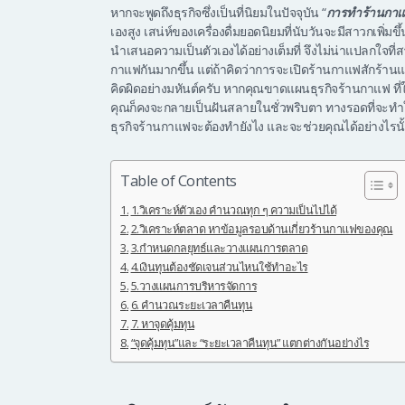
หากจะพูดถึงธุรกิจซึ่งเป็นที่นิยมในปัจจุบัน “
การทำร้านกา
เองสูง เสน่ห์ของเครื่องดื่มยอดนิยมที่นับวันจะมีสาวกเพิ
นำเสนอความเป็นตัวเองได้อย่างเต็มที่ จึงไม่น่าแปลกใจที
กาแฟกันมากขึ้น แต่ถ้าคิดว่าการจะเปิดร้านกาแฟสักร้านแค
คิดผิดอย่างมหันต์ครับ หากคุณขาดแผนธุรกิจร้านกาแฟ ท
คุณก็คงจะกลายเป็นฝันสลายในชั่วพริบตา ทางรอดที่จะทำใ
ธุรกิจร้านกาแฟจะต้องทำยังไง และจะช่วยคุณได้อย่างไรนั้
Table of Contents
1.วิเคราะห์ตัวเอง คำนวณทุก ๆ ความเป็นไปได้
2.วิเคราะห์ตลาด หาข้อมูลรอบด้านเกี่ยวร้านกาแฟของคุณ
3.กำหนดกลยุทธ์และวางแผนการตลาด
4.เงินทุนต้องชัดเจนส่วนไหนใช้ทำอะไร
5.วางแผนการบริหารจัดการ
6. คำนวณระยะเวลาคืนทุน
7. หาจุดคุ้มทุน
“จุดคุ้มทุน”และ “ระยะเวลาคืนทุน” แตกต่างกันอย่างไร