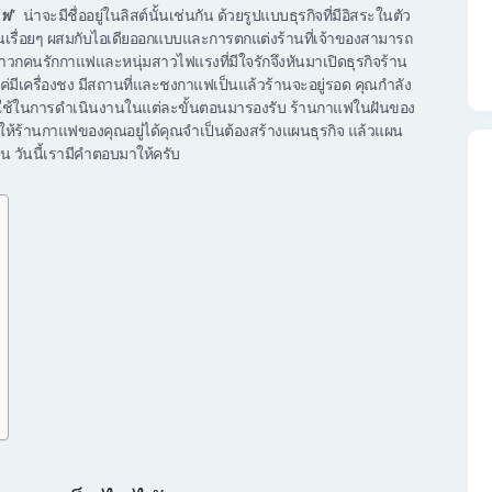
แฟ
” น่าจะมีชื่ออยู่ในลิสต์นั้นเช่นกัน ด้วยรูปแบบธุรกิจที่มีอิสระในตัว
่มขึ้นเรื่อยๆ ผสมกับไอเดียออกแบบและการตกแต่งร้านที่เจ้าของสามารถ
่สาวกคนรักกาแฟและหนุ่มสาวไฟแรงที่มีใจรักจึงหันมาเปิดธุรกิจร้าน
่มีเครื่องชง มีสถานที่และชงกาแฟเป็นแล้วร้านจะอยู่รอด คุณกำลัง
ี่ใช้ในการดำเนินงานในแต่ละขั้นตอนมารองรับ ร้านกาแฟในฝันของ
ห้ร้านกาแฟของคุณอยู่ได้คุณจำเป็นต้องสร้างแผนธุรกิจ แล้วแผน
น วันนี้เรามีคำตอบมาให้ครับ