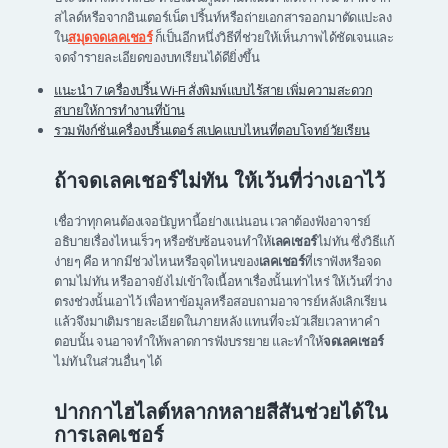
สไลด์หรือจากอินเตอร์เน็ต ปริ้นท์หรือถ่ายเอกสารออกมาตัดแปะลง
ใน
สมุดจดเลคเชอร์
ก็เป็นอีกหนึ่งวิธีที่ช่วยให้เห็นภาพได้ชัดเจนและ
จดจำรายละเอียดของบทเรียนได้ดียิ่งขึ้น
แนะนำ 7 เครื่องปริ้น Wi-Fi สั่งพิมพ์แบบไร้สาย เพิ่มความสะดวก
สบายให้การทำงานที่บ้าน
รวมฟังก์ชั่นเครื่องปริ้นเตอร์ สเปคแบบไหนที่ตอบโจทย์วัยเรียน
ถ้าจดเลคเชอร์ไม่ทัน ให้เว้นที่ว่างเอาไว้
เชื่อว่าทุกคนต้องเจอปัญหานี้อย่างแน่นอน เวลาต้องฟังอาจารย์
อธิบายเรื่องไหนเร็วๆ หรือซับซ้อนจนทำให้
เลคเชอร์
ไม่ทัน ซึ่งวิธีแก้
ง่ายๆ คือ หากมีช่วงไหนหรือจุดไหนของ
เลคเชอร์
ที่เราฟังหรือจด
ตามไม่ทัน หรืออาจยังไม่เข้าใจเนื้อหาเรื่องนั้นเท่าไหร่ ให้เว้นที่ว่าง
ตรงช่วงนั้นเอาไว้ เพื่อหาข้อมูลหรือสอบถามอาจารย์หลังเลิกเรียน
แล้วจึงมาเติมรายละเอียดในภายหลัง แทนที่จะมัวเสียเวลาหาคำ
ตอบนั้น จนอาจทำให้พลาดการฟังบรรยาย และทำให้
จดเลคเชอร์
ไม่ทันในส่วนอื่นๆ ได้
ปากกาไฮไลต์หลากหลายสีสันช่วยได้ใน
การเลคเชอร์