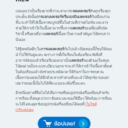
แน่นอนว่าเป็นเรื่องยากที่เราจะสามารถ
จดเลคเชอร์
ทันทุกเรื่องทุก
ประเด็น ดังนั้น
การแลกเลคเชอร์หรือแบ่งปันเลคเชอร์
กับเพื่อนร่วม
ชั้น จะทำให้ได้เนื้อหาสมบูรณ์ขึ้นในส่วนที่เราจดไม่ทัน และอาจ
ช่วยให้เราเข้าใจในเนื้อหามากขึ้นจาก
เลคเชอร์
ของเพื่อนที่ถนัด
วิชานี้ หรือคนที่อาจ
เลคเชอร์
เนื้อหาใจความสำคัญมาได้ครบกว่า
นั่นเอง
ได้รู้เทคนิคดีๆ ใน
การจดเลคเชอร์
กันไปแล้ว เปิดเทอมนี้ก็ขอให้ลอง
นำไปใช้กันดูนะคะ เพราะการตั้งใจเรียนในห้องเรียน ฟังสิ่งที่
อาจารย์สอนแล้วเรียบเรียงออกมาเป็น
เลคเชอร์
ของตัวเองในสมุด
โน้ตอย่างเป็นระบบระเบียบ นอกจากจะทำให้เราเข้าใจเนื้อหาตั้งแต่
ในห้องเรียนแล้ว ยังช่วยประหยัดเวลาให้กับเราในการทบทวน
เนื้อหาก่อนสอบได้อีกด้วย หากทำตามที่แนะนำได้ทุกข้อ ขอบอก
เลยว่าเทอมนี้เป็นไปได้ที่คะแนนจะเพิ่มขึ้นนะคะ
อีกหนึ่งอย่างที่ลืมไม่ได้ คือการเตรียมอุปกรณ์เครื่องเขียนสำหรับ
การเรียน ทั้งสมุด ปากกา ดินสอ และของใช้อื่นๆ ให้พร้อม การเรียน
จะได้ไม่สะดุด! ช้อปอุปกรณ์เครื่องเขียนได้เลยที่
เว็บไซต์
OfficeMate