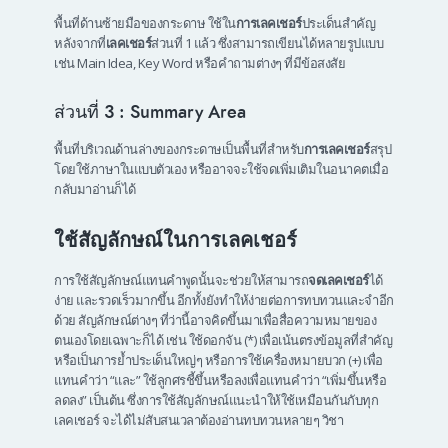
พื้นที่ด้านซ้ายมือของกระดาษ ใช้ใน
การเลคเชอร์
ประเด็นสำคัญ
หลังจากที่
เลคเชอร์
ส่วนที่ 1 แล้ว ซึ่งสามารถเขียนได้หลายรูปแบบ
เช่น Main Idea, Key Word หรือคำถามต่างๆ ที่มีข้อสงสัย
ส่วนที่ 3 : Summary Area
พื้นที่บริเวณด้านล่างของกระดาษเป็นพื้นที่สำหรับ
การเลคเชอร์
สรุป
โดยใช้ภาษาในแบบตัวเอง หรืออาจจะใช้จดเพิ่มเติมในอนาคตเมื่อ
กลับมาอ่านก็ได้
ใช้สัญลักษณ์
ในการเลคเชอร์
การใช้สัญลักษณ์แทนคำพูดนั้นจะช่วยให้สามารถ
จดเลคเชอร์
ได้
ง่าย และรวดเร็วมากขึ้น อีกทั้งยังทำให้ง่ายต่อการทบทวนและจำอีก
ด้วย สัญลักษณ์ต่างๆ ที่ว่านี้อาจคิดขึ้นมาเพื่อสื่อความหมายของ
ตนเองโดยเฉพาะก็ได้ เช่น ใช้ดอกจัน (*) เพื่อเน้นตรงข้อมูลที่สำคัญ
หรือเป็นการย้ำประเด็นใหญ่ๆ หรือการใช้เครื่องหมายบวก (+) เพื่อ
แทนคำว่า “และ” ใช้ลูกศรชี้ขึ้นหรือลงเพื่อแทนคำว่า “เพิ่มขึ้นหรือ
ลดลง” เป็นต้น ซึ่งการใช้สัญลักษณ์แนะนำให้ใช้เหมือนกันกับทุก
เลคเชอร์ จะได้ไม่สับสนเวลาต้องอ่านทบทวนหลายๆ วิชา