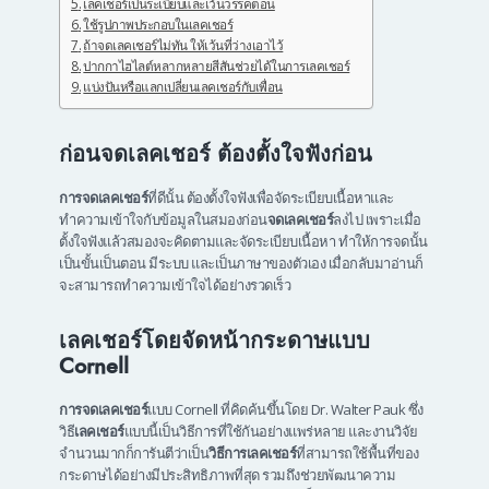
เลคเชอร์เป็นระเบียบและเว้นวรรคตอน
ใช้รูปภาพประกอบในเลคเชอร์
ถ้าจดเลคเชอร์ไม่ทัน ให้เว้นที่ว่างเอาไว้
ปากกาไฮไลต์หลากหลายสีสันช่วยได้ในการเลคเชอร์
แบ่งปันหรือแลกเปลี่ยนเลคเชอร์กับเพื่อน
ก่อนจดเลคเชอร์ ต้องตั้งใจฟังก่อน
การจดเลคเชอร์
ที่ดีนั้น ต้องตั้งใจฟังเพื่อจัดระเบียบเนื้อหาและ
ทำความเข้าใจกับข้อมูลในสมองก่อน
จดเลคเชอร์
ลงไป เพราะเมื่อ
ตั้งใจฟังแล้วสมองจะคิดตามและจัดระเบียบเนื้อหา ทำให้การจดนั้น
เป็นขั้นเป็นตอน มีระบบ และเป็นภาษาของตัวเอง เมื่อกลับมาอ่านก็
จะสามารถทำความเข้าใจได้อย่างรวดเร็ว
เลคเชอร์โดยจัดหน้ากระดาษแบบ
Cornell
การจดเลคเชอร์
แบบ Cornell ที่คิดค้นขึ้นโดย Dr. Walter Pauk ซึ่ง
วิธี
เลคเชอร์
แบบนี้เป็นวิธีการที่ใช้กันอย่างแพร่หลาย และงานวิจัย
จำนวนมากก็การันตีว่าเป็น
วิธีการเลคเชอร์
ที่สามารถใช้พื้นที่ของ
กระดาษได้อย่างมีประสิทธิภาพที่สุด รวมถึงช่วยพัฒนาความ