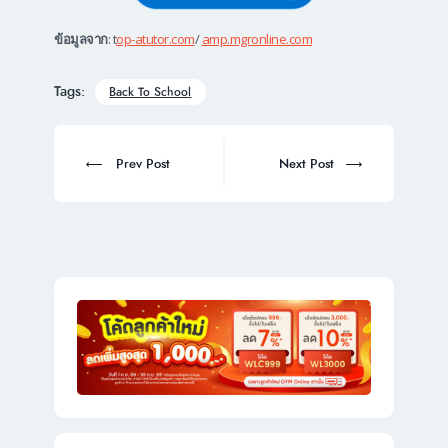
ข้อมูลจาก
: t
op-atutor.com
/
amp.mgronline.com
Tags:
Back To School
Post
navigation
Prev
Next
Prev Post
Next Post
post:
post: