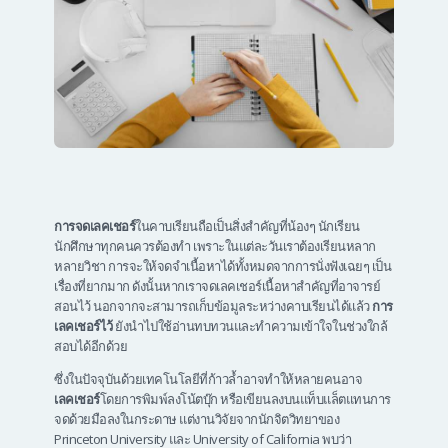
การจดเลคเชอร์
ในคาบเรียนถือเป็นสิ่งสำคัญที่น้องๆ นักเรียน
นักศึกษาทุกคนควรต้องทำ เพราะในแต่ละวันเราต้องเรียนหลาก
หลายวิชา การจะให้จดจำเนื้อหาได้ทั้งหมดจากการนั่งฟังเฉยๆ เป็น
เรื่องที่ยากมาก ดังนั้นหากเราจดเลคเชอร์เนื้อหาสำคัญที่อาจารย์
สอนไว้ นอกจากจะสามารถเก็บข้อมูลระหว่างคาบเรียนได้แล้ว
การ
เลคเชอร์ไว้
ยังนำไปใช้อ่านทบทวนและทำความเข้าใจในช่วงใกล้
สอบได้อีกด้วย
ซึ่งในปัจจุบันด้วยเทคโนโลยีที่ก้าวล้ำอาจทำให้หลายคนอาจ
เลคเชอร์
โดยการพิมพ์ลงโน้ตบุ๊ก หรือเขียนลงบนแท็บแล็ตแทนการ
จดด้วยมือลงในกระดาษ แต่งานวิจัยจากนักจิตวิทยาของ
Princeton University และ University of California พบว่า