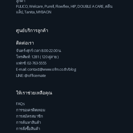
ลูกค้า
FULICO
,
Welcare
,
Purell
,
Flowflex
,
HIP
,
DOUBLE A CARE
,
คลีน
แล็ป
,
Tanita
,
MYBACIN
ศูนย์บริการลูกค้า
ติดต่อเรา
จันทร์-ศุกร์ เวลา 8.00-22.00 น.
โทรศัพท์: 1281 ( 120 คู่สาย )
แฟกซ์: 02-763-5555
E-mail: contact@www.ofm.co.th/blog
LINE: @officemate
ให้เราช่วยเหลือคุณ
FAQs
การขอเครดิตเทอม
การสมัครสมาชิก
การค้นหาสินค้า
การสั่งซื้อสินค้า