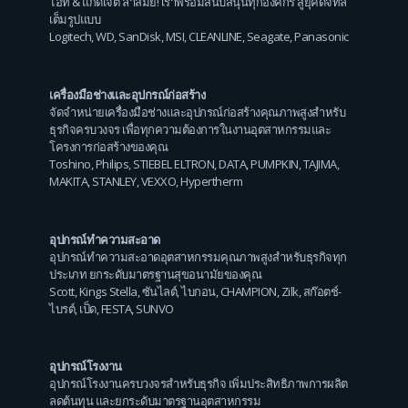
ไอที & แก็ดเจ็ต ล้ำสมัย! เราพร้อมสนับสนุนทุกองค์กร สู่ยุคดิจิทัล
เต็มรูปแบบ
Logitech
,
WD
,
SanDisk
,
MSI
,
CLEANLINE
,
Seagate
,
Panasonic
เครื่องมือช่างและอุปกรณ์ก่อสร้าง
จัดจำหน่ายเครื่องมือช่างและอุปกรณ์ก่อสร้างคุณภาพสูงสำหรับ
ธุรกิจครบวงจร เพื่อทุกความต้องการในงานอุตสาหกรรมและ
โครงการก่อสร้างของคุณ
Toshino
,
Philips
,
STIEBEL ELTRON
,
DATA
,
PUMPKIN
,
TAJIMA
,
MAKITA
,
STANLEY
,
VEXXO
,
Hypertherm
อุปกรณ์ทำความสะอาด
อุปกรณ์ทำความสะอาดอุตสาหกรรมคุณภาพสูงสำหรับธุรกิจทุก
ประเภท ยกระดับมาตรฐานสุขอนามัยของคุณ
Scott
,
Kings Stella
,
ซันไลต์
,
ไบกอน
,
CHAMPION
,
Zilk
,
สก๊อตช์-
ไบรต์
,
เป็ด
,
FESTA
,
SUNVO
อุปกรณ์โรงงาน
อุปกรณ์โรงงานครบวงจรสำหรับธุรกิจ เพิ่มประสิทธิภาพการผลิต
ลดต้นทุน และยกระดับมาตรฐานอุตสาหกรรม