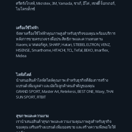
ศรีตรังโกลฟ์
,
Microtex
,
3M
,
Yamada
,
ชาเก้
,
อีโค่
,
เซฟตี้ จ็อกเกอร์
,
ไมโครเท็กซ์
เครื่องใช้ไฟฟ้า
จัดหาเครื่องใช้ไฟฟ้าคุณภาพสูงสำหรับธุรกิจของคุณ พร้อมบริการ
หลังการขายครบวงจร เพื่อประสิทธิภาพและความทนทาน
Xiaomi
,
มาสเตอร์คูล
,
SHARP
,
Hatari
,
STIEBEL ELTRON
,
VENZ
,
HISENSE
,
Smarthome
,
HITACHI
,
TCL
,
Tefal
,
BEKO
,
Imarflex
,
Midea
ไลฟ์สไตล์
นำเสนอสินค้าไลฟ์สไตล์คุณภาพ สำหรับธุรกิจที่ต้องการสร้าง
แบรนด์ เพิ่มมูลค่า และมัดใจลูกค้าคนสำคัญของคุณ
GRAND SPORT
,
Master Art
,
Retekess
,
BEST ONE
,
Waxy
,
THAI
SUN SPORT
,
FITBIT
สุขภาพและความงาม
เรานำเสนอสินค้าสุขภาพและความงามคุณภาพสูงสำหรับธุรกิจ
ของคุณ เสริมสร้างแบรนด์ เพิ่มยอดขาย และสร้างความพึงพอใจให้