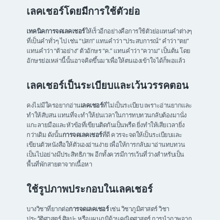
เลคเชอร์โดยมีการ
ใช้ตัวย่อ
เทคนิคการจดเลคเชอร์
ให้เร็วอีกอย่างคือการใช้ตัวย่อแทนคำต่างๆ
ที่เป็นคำทั่วๆ ไป เช่น “ปสก” แทนคำว่า “ประสบการณ์” คำว่า “ตย”
แทนคำว่า “ตัวอย่าง” ตัวอักษร “ค.” แทนคำว่า “ความ” เป็นต้น โดย
อักษรย่อเหล่านี้นั้นอาจคิดขึ้นมาเพื่อให้ตนเองเข้าใจได้ก็พอแล้ว
เลคเชอร์เป็นระเบียบและเว้นวรรคตอน
คงไม่มีใครอยากอ่าน
เลคเชอร์
ที่ไม่เป็นระเบียบ เพราะอ่านยากและ
ทำให้สับสน แทนที่จะทำให้ย่นเวลาในการทบทวนกลับต้องมานั่ง
แกะลายมือและหัวข้อที่เขียนติดกันเป็นพรืด ยิ่งทำให้เสียเวลายิ่ง
กว่าเดิม ดังนั้น
การจดเลคเชอร์
ที่ดี ควรจะจดให้เป็นระเบียบและ
เขียนตัวหนังสือให้ตัวเองอ่านง่าย เพื่อให้การกลับมาอ่านทบทวน
เป็นไปอย่างมีประสิทธิภาพ อีกทั้งควรมีการเว้นที่ว่างสำหรับเป็น
พื้นที่พักสายตาจากเนื้อหา
ใช้รูปภาพประกอบในเลคเชอร์
บางวิชาที่ยากต่อ
การจดเลคเชอร์
เช่น วิชาภูมิศาสตร์ วิชา
ประวัติศาสตร์ ศิลปะ หรือแผนภูมิด้านคณิตศาสตร์ การนำภาพจาก