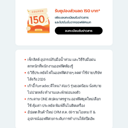
เช็กลิสต์ อุปกรณ์รับมือน้ำท่วม และวิธีรับมือฝน
ตกหนักที่พนักงานออฟฟิศต้องรู้
6 วิธีประหยัดไฟในออฟฟิศง่ายๆ ลดค่าใช้จ่ายบริษัท
ได้จริง 2026
เก้าอี้ Furradec ดีไหม? ส่อง 5 รุ่นยอดนิยม นั่งสบาย
ไม่ปวดหลัง ทำงานและพักผ่อนลงตัว
กระดาษ ONE สเปคมาตรฐาน ออฟฟิศยุคใหม่เลือก
ใช้ คุ้มค่า ประหยัด พิมพ์ลื่นไม่ติดเครื่อง
อัปเดต สินค้าใหม่ OFM ส.ค. 69 รวมไอเทม IT &
อุปกรณ์ออฟฟิศ ยกระดับการทำงานให้สปีดอัพ