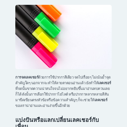
การจดเลคเชอร์
ด้วยการใช้ปากกาสีเดียว จดไปเรื่อยๆ ไม่เน้นย้ำจุด
สำคัญใดๆ นอกจากจะทำให้ลายตาตอนอ่านแล้ว ยังทำให้
เลคเชอร์
ที่จดนั้นขาดความน่าสนใจจนไม่อยากหยิบขึ้นมาอ่านทบทวนเลย
ก็ได้ ดังนั้นการเลือกใช้ปากกาไฮไลต์ หรือปากกาหลากหลายสีสัน
มาขีดเขียนตรงหัวข้อหรือข้อความสำคัญๆ ก็จะช่วยให้
เลคเชอร์
ของเราน่าอ่านและอ่านง่ายขึ้นอีกด้วย
แบ่งปันหรือแลกเปลี่ยนเลคเชอร์กับ
เพื่อน