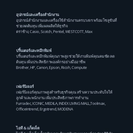
อุปกรณ์และเครื่องสำนักงาน
อุปกรณ์สำนักงานและเครื่องใช้สำนักงานครบวงจร พร้อมโซลูชันที่
ช่วยลดต้นทุน เพิ่มผลผลิตให้ธุรกิจ
ตราช้าง
,
Casio
,
Scotch
,
Pentel
,
WESTCOTT
,
Max
ปริ้นเตอร์และหมึกพิมพ์
ปริ้นเตอร์และหมึกพิมพ์คุณภาพสูง ช่วยให้งานพิมพ์คุณคมชัด ลด
ต้นทุน เพิ่มประสิทธิภาพองค์กรอย่างมืออาชีพ
Brother
,
HP
,
Canon
,
Epson
,
Ricoh
,
Compute
เฟอร์นิเจอร์
เฟอร์นิเจอร์คุณภาพสูงสำหรับธุรกิจคุณ สร้างความประทับใจให้
ลูกค้าและพนักงาน เพิ่มประสิทธิภาพการทำงาน
Furradec
,
ICONIC
,
MEDILA
,
INDEX LIVING MALL
,
Toolmax
,
OfficeIntrend
,
Ergotrend
,
MODENA
ไอที & แก็ดเจ็ต