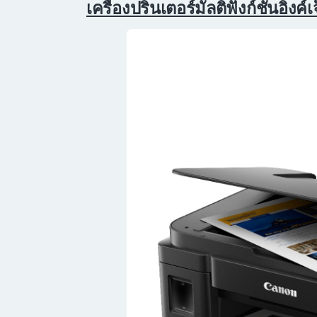
เครื่องปริ้นเตอร์มัลติฟังก์ชันอิ