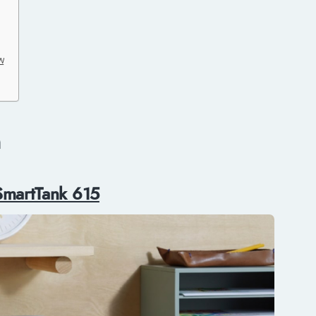
DW
P SmartTank 615