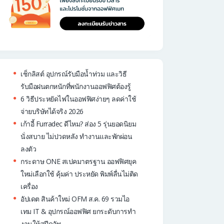
เช็กลิสต์ อุปกรณ์รับมือน้ำท่วม และวิธี
รับมือฝนตกหนักที่พนักงานออฟฟิศต้องรู้
6 วิธีประหยัดไฟในออฟฟิศง่ายๆ ลดค่าใช้
จ่ายบริษัทได้จริง 2026
เก้าอี้ Furradec ดีไหม? ส่อง 5 รุ่นยอดนิยม
นั่งสบาย ไม่ปวดหลัง ทำงานและพักผ่อน
ลงตัว
กระดาษ ONE สเปคมาตรฐาน ออฟฟิศยุค
ใหม่เลือกใช้ คุ้มค่า ประหยัด พิมพ์ลื่นไม่ติด
เครื่อง
อัปเดต สินค้าใหม่ OFM ส.ค. 69 รวมไอ
เทม IT & อุปกรณ์ออฟฟิศ ยกระดับการทำ
งานให้สปีดอัพ