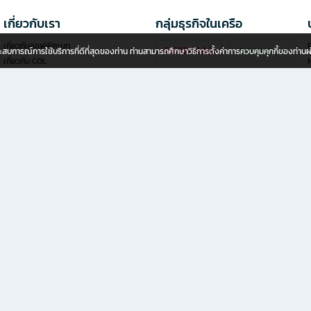
เกี่ยวกับเรา
กลุ่มธุรกิจในเครือ
เกี่ยวกับออฟฟิศเมท
P
อประสบการณ์การใช้บริการที่ดีที่สุดของท่าน ท่านสามารถศึกษาวิธีการตั้งค่าการควบคุมคุกกี้ของท่าน
เกี่ยวกับ COL
นักลงทุนสัมพันธ์
นโยบายความเป็นส่วนตัว
นโยบายการใช้คุกกี้
ข้อกำหนดของการบริการ
ลงทุนแฟรนไชส์ออฟฟิศเมท พลัส
ช่องทางการแจ้งเบาะแส
าชน)
สินค้าธุรกิจเพื่อ SME และองค์กร ช้อปครบ จบในที่เดียว