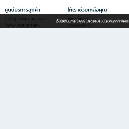
ศูนย์บริการลูกค้า
ให้เราช่วยเหลือคุณ
จันทร์-ศุกร์ เวลา 8.00-22.00 น.
คำถามที่พบบ่อย
เว็บไซต์นี้มีการใช้คุกกี้ โปรดยอมรับนโยบายคุกกี้เพื่
โทรศัพท์: 1281 ( 120 คู่สาย )
การขอเครดิตเทอม
แฟกซ์: 02-763-5555
การสมัครสมาชิก
อีเมล:
contact@officemate.co.th
การสั่งซื้อสินค้า
LINE:
@officemate
การชำระเงิน
การจัดส่งสินค้า
แบบฟอร์มออนไลน์
การเช็คสถานะการสั่งซื้อ
เช็คสถานะการจัดส่ง
สะดวกยิ่งขึ้นด้วยบริการยื่นคำขอผ่านแบบ
นโยบายการเปลี่ยน/คืนสินค้า
ฟอร์มออนไลน์ด้วยตัวคุณเอง
ลงทะเบียนรับประกันเฟอร์นิเจอร์
ดูแบบฟอร์มออนไลน์ทั้งหมด
ขายสินค้ากับเรา
OFM (ออฟฟิศเมท) ธุรกิจในเครือ เซ็นทรัล รีเทล คอร์ปอเรชั่น จำกัด (มห
ช้อปอุปกรณ์เพื่อสำนักงานครบครันกับ OfficeMate online แหล่งรวม