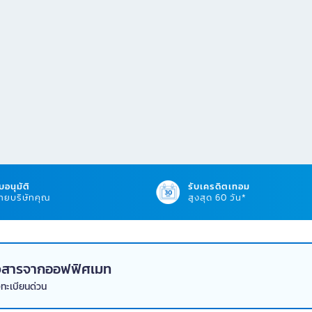
บอนุมัติ
รับเครดิตเทอม
ยบริษัทคุณ
สูงสุด 60 วัน*
่าวสารจากออฟฟิศเมท
งทะเบียนด่วน