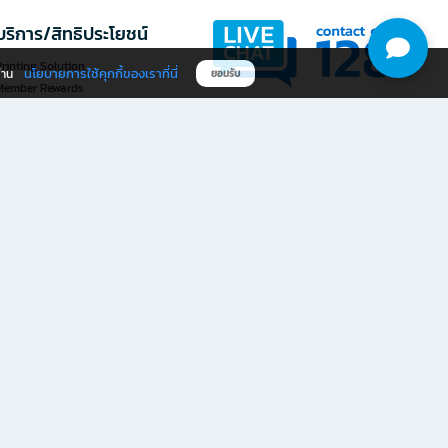
บริการ/สิทธิประโยชน์
rinting Solution
นโยบายการใช้คุกกี้ของเราที่นี่
ผ่าน
ยอมรับ
Member Rewards
The 1
@officemate
ให้คะแนนประสบการณ์ใช้งาน
ดาวน์โหลดแอป OFM
เว็บไซต์ที่นี่
ให้คะแนน