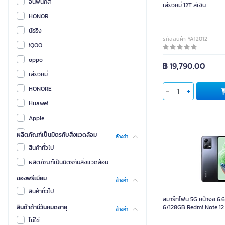
อินฟินิกส์
เสียวหมี่ 12T สีเงิน
HONOR
นัธธิง
รหัสสินค้า YA12012
iQOO
oppo
฿ 19,790.00
เสียวหมี่
HONORE
ใส่ตะกร้า
Huawei
Apple
Vivo
ผลิตภัณฑ์เป็นมิตรกับสิ่งแวดล้อม
ล้างค่า
โพโค
สินค้าทั่วไป
สมาร์ทโฟน 5G หน้
CMF BY NOTHING
ผลิตภัณฑ์เป็นมิตรกับสิ่งแวดล้อม
6/128GB Red
Redmi
ของพรีเมียม
ล้างค่า
เวนซ์
สินค้าทั่วไป
สมาร์ทโฟน 5G หน้าจอ 6.67
Non-Brand
สินค้าค้ามีวันหมดอายุ
6/128GB Redmi Note 12 
ล้างค่า
REALME
ไม่ใช่