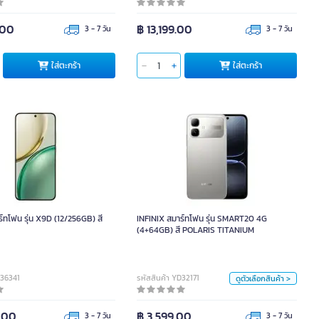
หน่วย
.00
฿ 13,199.00
3 - 7 วัน
3 - 7 วัน
ขนาด
ตะกร้า
ใส่ตะกร้า
ใส่ตะกร้า
ใส่ตะกร้า
161.3 x 78.1 x 8.2 มิลลิเมตร
INFINIX สมาร์ทโฟน รุ่น SMART20 4G
(4+64GB) สี POLARIS TITANIUM
ทโฟน รุ่น X9D (12/256GB) สี
INFINIX สมาร์ทโฟน รุ่น SMART20 4G
สี
(4+64GB) สี POLARIS TITANIUM
Titanium
Orange
Blue
หน่วย
D36341
รหัสสินค้า YD32171
ดูตัวเลือกสินค้า >
ชิ้น
.00
฿ 3,599.00
3 - 7 วัน
3 - 7 วัน