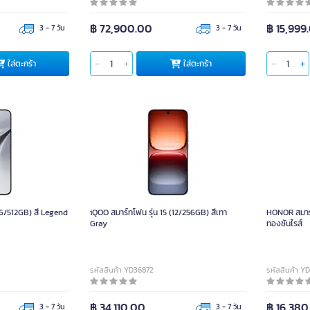
 Violet
ดำ
TITANIUM GRAY
฿ 72,900.00
฿ 15,999
3 - 7 วัน
3 - 7 วัน
TITANIUM SILVER
ใส่ตะกร้า
ใส่
ใส่ตะกร้า
ใส่ตะกร้า
หน่วย
หน่วย
16/512GB) สี Legend
iQOO สมาร์ทโฟน รุ่น 15 (12/256GB) สีเทา
HONOR สมาร์
Gray
ทองซันไรส์
รหัสสินค้า YD36872
รหัสสินค้า Y
฿ 34,110.00
฿ 16,380
3 - 7 วัน
3 - 7 วัน