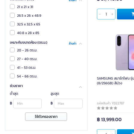
ล้างค่า
ไอดาต้า
21 x 21 x 31
26.5 x 26 x 48.9
32.5 x 32.5 x 65
40.8 x 28 x 85
เหมาะกับขนาดห้อง (ตร.ม.)
ล้างค่า
20 - 26 ตร.ม.
SAMSUNG สมาร์ทโฟน 
27 - 40 ตร.ม.
41 - 53 ตร.ม.
54 - 66 ตร.ม.
SAMSUNG สมาร์ทโฟน รุ่
(8/256GB) สีม่วง
ช่วงราคา
เทา
ต่ำสุด
สูงสุด
฿
฿
รหัสสินค้า YD22787
ใช้ตัวกรองราคา
฿ 13,999.00