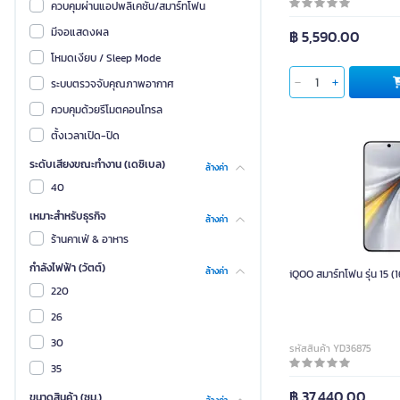
JLAB
ควบคุมผ่านแอปพลิเคชัน/สมาร์ทโฟน
Light
LECOO
มีจอแสดงผล
฿ 5,590.00
Perfects
โหมดเงียบ / Sleep Mode
ใส่ตะกร้า
Pisen
ระบบตรวจจับคุณภาพอากาศ
Remax
ควบคุมด้วยรีโมตคอนโทรล
SHARP
ตั้งเวลาเปิด-ปิด
Tanita
ระดับเสียงขณะทำงาน (เดซิเบล)
ล้างค่า
Tokai
40
VOX
เหมาะสำหรับธุรกิจ
ล้างค่า
WHY
ร้านคาเฟ่ & อาหาร
beurer
กำลังไฟฟ้า (วัตต์)
ล้างค่า
iQOO สมาร์ทโฟน รุ่น 15 (
คู-เทค
220
วิช
26
เลดเจอร์
30
รหัสสินค้า YD36875
เอลกาโต้
35
ไชน์ไบร์ท
฿ 37,440.00
ขนาดสินค้า (ซม.)