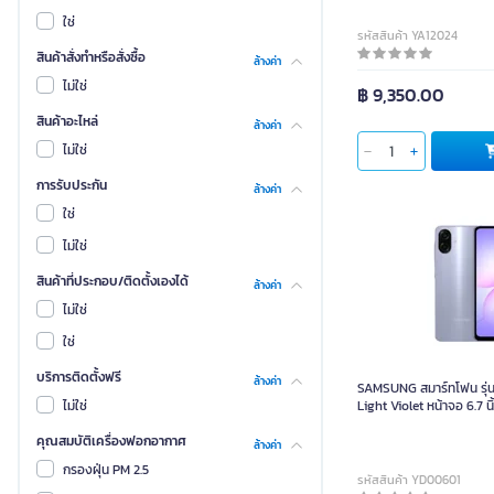
ZTE
ใช่
รหัสสินค้า YA12024
เสี่ยวมี่
สินค้าสั่งทำหรือสั่งซื้อ
ล้างค่า
ASUS ROG
ไม่ใช่
฿ 9,350.00
Bosch
สินค้าอะไหล่
ล้างค่า
GARMIN
ใส่ตะกร้า
ไม่ใช่
บูลดอท
การรับประกัน
ล้างค่า
อิ๊งเบิร์ด
ใช่
เอ็กเรียล
ไม่ใช่
โบยา
สินค้าที่ประกอบ/ติดตั้งเองได้
ล้างค่า
SAMSUNG สมาร์ทโฟน รุ่
ASAKI
ไม่ใช่
Light 
Anker
ใช่
BETENO
บริการติดตั้งฟรี
ล้างค่า
SAMSUNG สมาร์ทโฟน รุ่น
BLL
ไม่ใช่
Light Violet หน้าจอ 6.7 นิ
DAIKIN
คุณสมบัติเครื่องฟอกอากาศ
ล้างค่า
JBL
กรองฝุ่น PM 2.5
รหัสสินค้า YD00601