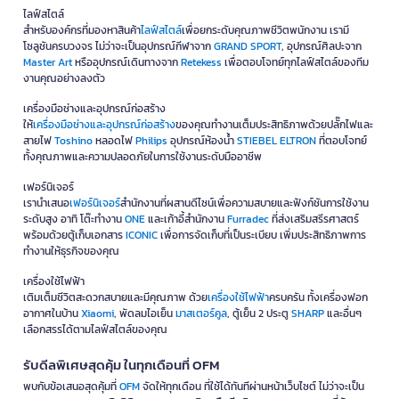
ไลฟ์สไตล์
สำหรับองค์กรที่มองหาสินค้า
ไลฟ์สไตล์
เพื่อยกระดับคุณภาพชีวิตพนักงาน เรามี
โซลูชันครบวงจร ไม่ว่าจะเป็นอุปกรณ์กีฬาจาก
GRAND SPORT
, อุปกรณ์ศิลปะจาก
Master Art
หรืออุปกรณ์เดินทางจาก
Retekess
เพื่อตอบโจทย์ทุกไลฟ์สไตล์ของทีม
งานคุณอย่างลงตัว
เครื่องมือช่างและอุปกรณ์ก่อสร้าง
ให้
เครื่องมือช่างและอุปกรณ์ก่อสร้าง
ของคุณทำงานเต็มประสิทธิภาพด้วยปลั๊กไฟและ
สายไฟ
Toshino
หลอดไฟ
Philips
อุปกรณ์ห้องน้ำ
STIEBEL ELTRON
ที่ตอบโจทย์
ทั้งคุณภาพและความปลอดภัยในการใช้งานระดับมืออาชีพ
เฟอร์นิเจอร์
เรานำเสนอ
เฟอร์นิเจอร์
สำนักงานที่ผสานดีไซน์เพื่อความสบายและฟังก์ชันการใช้งาน
ระดับสูง อาทิ โต๊ะทำงาน
ONE
และเก้าอี้สำนักงาน
Furradec
ที่ส่งเสริมสรีรศาสตร์
พร้อมด้วยตู้เก็บเอกสาร
ICONIC
เพื่อการจัดเก็บที่เป็นระเบียบ เพิ่มประสิทธิภาพการ
ทำงานให้ธุรกิจของคุณ
เครื่องใช้ไฟฟ้า
เติมเต็มชีวิตสะดวกสบายและมีคุณภาพ ด้วย
เครื่องใช้ไฟฟ้า
ครบครัน ทั้งเครื่องฟอก
อากาศในบ้าน
Xiaomi
, พัดลมไอเย็น
มาสเตอร์คูล
, ตู้เย็น 2 ประตู
SHARP
และอื่นๆ
เลือกสรรได้ตามไลฟ์สไตล์ของคุณ
รับดีลพิเศษสุดคุ้ม ในทุกเดือนที่ OFM
พบกับข้อเสนอสุดคุ้มที่
OFM
จัดให้ทุกเดือน ที่ใช้ได้ทันทีผ่านหน้าเว็บไซต์ ไม่ว่าจะเป็น