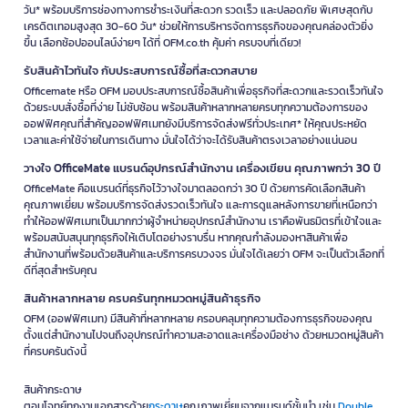
วัน* พร้อมบริการช่องทางการชำระเงินที่สะดวก รวดเร็ว และปลอดภัย พิเศษสุดกับ
เครดิตเทอมสูงสุด 30-60 วัน* ช่วยให้การบริหารจัดการธุรกิจของคุณคล่องตัวยิ่ง
ขึ้น เลือกช้อปออนไลน์ง่ายๆ ได้ที่ OFM.co.th คุ้มค่า ครบจบที่เดียว!
รับสินค้าไวทันใจ กับประสบการณ์ซื้อที่สะดวกสบาย
Officemate หรือ OFM มอบประสบการณ์ซื้อสินค้าเพื่อธุรกิจที่สะดวกและรวดเร็วทันใจ
ด้วยระบบสั่งซื้อที่ง่าย ไม่ซับซ้อน พร้อมสินค้าหลากหลายครบทุกความต้องการของ
ออฟฟิศคุณที่สำคัญออฟฟิศเมทยังมีบริการจัดส่งฟรีทั่วประเทศ* ให้คุณประหยัด
เวลาและค่าใช้จ่ายในการเดินทาง มั่นใจได้ว่าจะได้รับสินค้าตรงเวลาอย่างแน่นอน
วางใจ OfficeMate แบรนด์อุปกรณ์สำนักงาน เครื่องเขียน คุณภาพกว่า 30 ปี
OfficeMate คือแบรนด์ที่ธุรกิจไว้วางใจมาตลอดกว่า 30 ปี ด้วยการคัดเลือกสินค้า
คุณภาพเยี่ยม พร้อมบริการจัดส่งรวดเร็วทันใจ และการดูแลหลังการขายที่เหนือกว่า
ทำให้ออฟฟิศเมทเป็นมากกว่าผู้จำหน่ายอุปกรณ์สำนักงาน เราคือพันธมิตรที่เข้าใจและ
พร้อมสนับสนุนทุกธุรกิจให้เติบโตอย่างราบรื่น หากคุณกำลังมองหาสินค้าเพื่อ
สำนักงานที่พร้อมด้วยสินค้าและบริการครบวงจร มั่นใจได้เลยว่า OFM จะเป็นตัวเลือกที่
ดีที่สุดสำหรับคุณ
สินค้าหลากหลาย ครบครันทุกหมวดหมู่สินค้าธุรกิจ
OFM (ออฟฟิศเมท) มีสินค้าที่หลากหลาย ครอบคลุมทุกความต้องการธุรกิจของคุณ
ตั้งแต่สำนักงานไปจนถึงอุปกรณ์ทำความสะอาดและเครื่องมือช่าง ด้วยหมวดหมู่สินค้า
ที่ครบครันดังนี้
สินค้ากระดาษ
ตอบโจทย์ทุกงานเอกสารด้วย
กระดาษ
คุณภาพเยี่ยมจากแบรนด์ชั้นนำ เช่น
Double