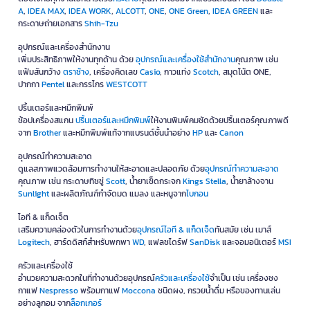
A
,
IDEA MAX
,
IDEA WORK
,
ALCOTT
,
ONE
,
ONE Green
,
IDEA GREEN
และ
กระดาษถ่ายเอกสาร
Shih-Tzu
อุปกรณ์และเครื่องสำนักงาน
เพิ่มประสิทธิภาพให้งานทุกด้าน ด้วย
อุปกรณ์และเครื่องใช้สำนักงาน
คุณภาพ เช่น
แฟ้มสันกว้าง
ตราช้าง
, เครื่องคิดเลข
Casio
, กาวแท่ง
Scotch
, สมุดโน้ต ONE,
ปากกา
Pentel
และกรรไกร
WESTCOTT
ปริ้นเตอร์และหมึกพิมพ์
ช้อปเครื่องสแกน
ปริ้นเตอร์และหมึกพิมพ์
ให้งานพิมพ์คมชัดด้วยปริ้นเตอร์คุณภาพดี
จาก
Brother
และหมึกพิมพ์แท้จากแบรนด์ชั้นนำอย่าง
HP
และ
Canon
อุปกรณ์ทำความสะอาด
ดูแลสภาพแวดล้อมการทำงานให้สะอาดและปลอดภัย ด้วย
อุปกรณ์ทำความสะอาด
คุณภาพ เช่น กระดาษทิชชู่
Scott
, น้ำยาเช็ดกระจก
Kings Stella
, น้ำยาล้างจาน
Sunlight
และผลิตภัณฑ์กำจัดมด แมลง และหนูจาก
ไบกอน
ไอที & แก็ดเจ็ต
เสริมความคล่องตัวในการทำงานด้วย
อุปกรณ์ไอที & แก็ดเจ็ด
ทันสมัย เช่น เมาส์
Logitech
, ฮาร์ดดิสก์สำหรับพกพา
WD
, แฟลชไดร์ฟ
SanDisk
และจอมอนิเตอร์
MSI
ครัวและเครื่องใช้
อำนวยความสะดวกในที่ทำงานด้วยอุปกรณ์
ครัวและเครื่องใช้
จำเป็น เช่น เครื่องชง
กาแฟ
Nespresso
พร้อมกาแฟ
Moccona
ชนิดผง, กรวยน้ำดื่ม หรือของทานเล่น
อย่างลูกอม จาก
ล็อกเกอร์