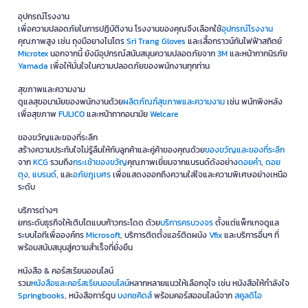
อุปกรณ์โรงงาน
เพื่อความปลอดภัยในการปฏิบัติงาน โรงงานของคุณจึงเลือกใช้
อุปกรณ์โรงงาน
คุณภาพสูง เช่น ถุงมือยางไนโตร
Sri Trang Gloves
และเสื้อกราวน์กันไฟฟ้าสถิตย์
Microtex
นอกจากนี้ ยังมีอุปกรณ์สนับสนุนความปลอดภัยจาก
3M
และหน้ากากนิรภัย
Yamada
เพื่อให้มั่นใจในความปลอดภัยของพนักงานทุกท่าน
สุขภาพและความงาม
ดูแลสุขอนามัยของพนักงานด้วย
ผลิตภัณฑ์สุขภาพและความงาม
เช่น พนักพิงหลัง
เพื่อสุขภาพ
FULICO
และหน้ากากอนามัย
Welcare
ของขวัญและของที่ระลึก
สร้างความประทับใจไม่รู้ลืมให้กับลูกค้าและคู่ค้าของคุณด้วย
ของขวัญและของที่ระลึก
จาก
KCG
รวมถึง
กระเช้าของขวัญ
คุณภาพเยี่ยมจากแบรนด์ดังอย่าง
ดอยคำ
,
ดอย
ตุง
,
แบรนด์
, และ
อภัยภูเบศร
เพื่อแสดงออกถึงความใส่ใจและความพิเศษอย่างเหนือ
ระดับ
บริการต่างๆ
ยกระดับธุรกิจให้เติบโตแบบก้าวกระโดด ด้วย
บริการครบวงจร
ตั้งแต่แพ็กเกจดูแล
ระบบไอทีเพื่อองค์กร
Microsoft
, บริการติดตั้งแอร์ติดผนัง
Vfix
และบริการอื่นๆ ที่
พร้อมสนับสนุนสู่ความสำเร็จที่ยั่งยืน
หนังสือ & คอร์สเรียนออนไลน์
รวม
หนังสือและคอร์สเรียนออนไลน์
หลากหลายแนวให้เลือกจุใจ เช่น หนังสือให้กำลังใจ
Springbooks
, หนังสือการ์ตูน
บงกชคิดส์
พร้อมคอร์สออนไลน์จาก
สคูลดิโอ