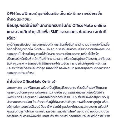
OFM (ออฟฟิศเมท) ธุรกิจในเครือ เซ็นทรัล รีเทล คอร์ปอเรชั่น
จำกัด (มหาชน)
ช้อปอุปกรณ์เพื่อสำนักงานครบครันกับ OfficeMate online
แหล่งรวมสินค้าธุรกิจเพื่อ SME และองค์กร ช้อปครบ จบในที่
เดียว
ยุคนี้ที่ทุกธุรกิจต้องการความคล่องตัว การเลือกซื้อสินค้าสำนักงานจากแหล่งที่น่าเชื่อ
ถือจึงสำคัญอย่างยิ่ง ที่ OFM.co.th คุณจะพบกับสินค้าครบครันทุกความต้องการของ
ธุรกิจคุณ ไม่ว่าจะเป็นอุปกรณ์สำนักงาน กระดาษถ่ายเอกสาร เครื่องใช้ไฟฟ้า
ปริ้นเตอร์ หมึกพิมพ์ ผลิตภัณฑ์ทำความสะอาด หรือแม้แต่อุปกรณ์โรงงาน เราคัดสรร
สินค้าคุณภาพ พร้อมมอบสิทธิพิเศษและโปรโมชั่นมากมาย เพื่อให้คุณประหยัดเวลา
และค่าใช้จ่ายได้อย่างคุ้มค่าที่สุด เลือกซื้อที่ ออฟฟิศเมท จบครบทุกความต้องการของ
ธุรกิจคุณอย่างแท้จริง
ทำไมต้อง OfficeMate Online?
Officemate (ออฟฟิศเมท) พร้อมเป็นคู่คิดธุรกิจของคุณ ด้วยสินค้าออฟฟิศหลาก
หลาย ตอบโจทย์ทุกความต้องการ ไม่ว่าจะเป็น อุปกรณ์สำนักงาน เครื่องใช้ไฟฟ้า
เฟอร์นิเจอร์ และอุปกรณ์เพื่อธุรกิจไว้อย่างครบครัน เหมาะสำหรับองค์กรทุกขนาด ผู้
ประกอบการรายย่อย ร้านค้า รวมถึงผู้ที่ต้องการสินค้าคุณภาพดีในราคาสุดคุ้ม พร้อม
บริการประกอบเฟอร์นิเจอร์ มืออาชีพ ช่วยให้คุณประหยัดเวลาและแรงงาน พร้อมให้
คุณเริ่มต้นธุรกิจได้อย่างราบรื่น และบริการส่งฟรีทั่วไทย* นอกจากนี้ ยังมั่นใจได้ด้วย
การรับประกันความพึงพอใจ หากสินค้าเสียหาย สามารถเปลี่ยน/คืนสินค้าได้ภายใน 30