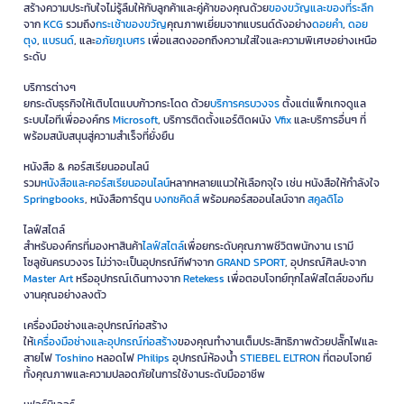
สร้างความประทับใจไม่รู้ลืมให้กับลูกค้าและคู่ค้าของคุณด้วย
ของขวัญและของที่ระลึก
จาก
KCG
รวมถึง
กระเช้าของขวัญ
คุณภาพเยี่ยมจากแบรนด์ดังอย่าง
ดอยคำ
,
ดอย
ตุง
,
แบรนด์
, และ
อภัยภูเบศร
เพื่อแสดงออกถึงความใส่ใจและความพิเศษอย่างเหนือ
ระดับ
บริการต่างๆ
ยกระดับธุรกิจให้เติบโตแบบก้าวกระโดด ด้วย
บริการครบวงจร
ตั้งแต่แพ็กเกจดูแล
ระบบไอทีเพื่อองค์กร
Microsoft
, บริการติดตั้งแอร์ติดผนัง
Vfix
และบริการอื่นๆ ที่
พร้อมสนับสนุนสู่ความสำเร็จที่ยั่งยืน
หนังสือ & คอร์สเรียนออนไลน์
รวม
หนังสือและคอร์สเรียนออนไลน์
หลากหลายแนวให้เลือกจุใจ เช่น หนังสือให้กำลังใจ
Springbooks
, หนังสือการ์ตูน
บงกชคิดส์
พร้อมคอร์สออนไลน์จาก
สคูลดิโอ
ไลฟ์สไตล์
สำหรับองค์กรที่มองหาสินค้า
ไลฟ์สไตล์
เพื่อยกระดับคุณภาพชีวิตพนักงาน เรามี
โซลูชันครบวงจร ไม่ว่าจะเป็นอุปกรณ์กีฬาจาก
GRAND SPORT
, อุปกรณ์ศิลปะจาก
Master Art
หรืออุปกรณ์เดินทางจาก
Retekess
เพื่อตอบโจทย์ทุกไลฟ์สไตล์ของทีม
งานคุณอย่างลงตัว
เครื่องมือช่างและอุปกรณ์ก่อสร้าง
ให้
เครื่องมือช่างและอุปกรณ์ก่อสร้าง
ของคุณทำงานเต็มประสิทธิภาพด้วยปลั๊กไฟและ
สายไฟ
Toshino
หลอดไฟ
Philips
อุปกรณ์ห้องน้ำ
STIEBEL ELTRON
ที่ตอบโจทย์
ทั้งคุณภาพและความปลอดภัยในการใช้งานระดับมืออาชีพ