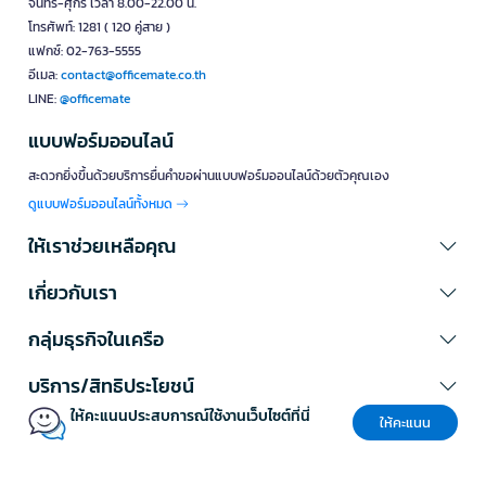
จันทร์-ศุกร์ เวลา 8.00-22.00 น.
โทรศัพท์: 1281 ( 120 คู่สาย )
แฟกซ์: 02-763-5555
อีเมล:
contact@officemate.co.th
LINE:
@officemate
แบบฟอร์มออนไลน์
สะดวกยิ่งขึ้นด้วยบริการยื่นคำขอผ่านแบบฟอร์มออนไลน์ด้วยตัวคุณเอง
ดูแบบฟอร์มออนไลน์ทั้งหมด
ให้เราช่วยเหลือคุณ
เกี่ยวกับเรา
กลุ่มธุรกิจในเครือ
บริการ/สิทธิประโยชน์
ให้คะแนนประสบการณ์ใช้งานเว็บไซต์ที่นี่
ให้คะแนน