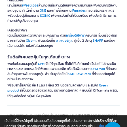
เฟอร์นิเจอร์
เรานำเสนอ
เฟอร์นิเจอร์
สำนักงานที่ผสานดีไซน์เพื่อความสบายและฟังก์ชันการใช้งาน
ระดับสูง อาทิ โต๊ะทำงาน
ONE
และเก้าอี้สำนักงาน
Furradec
ที่ส่งเสริมสรีรศาสตร์
พร้อมด้วยตู้เก็บเอกสาร
ICONIC
เพื่อการจัดเก็บที่เป็นระเบียบ เพิ่มประสิทธิภาพการ
ทำงานให้ธุรกิจของคุณ
เครื่องใช้ไฟฟ้า
เติมเต็มชีวิตสะดวกสบายและมีคุณภาพ ด้วย
เครื่องใช้ไฟฟ้า
ครบครัน ทั้งเครื่องฟอก
อากาศในบ้าน
Xiaomi
, พัดลมไอเย็น
มาสเตอร์คูล
, ตู้เย็น 2 ประตู
SHARP
และอื่นๆ
เลือกสรรได้ตามไลฟ์สไตล์ของคุณ
รับดีลพิเศษสุดคุ้ม ในทุกเดือนที่ OFM
พบกับข้อเสนอสุดคุ้มที่
OFM
จัดให้ทุกเดือน ที่ใช้ได้ทันทีผ่านหน้าเว็บไซต์ ไม่ว่าจะเป็น
Flash Sale ลดแรง สิทธิพิเศษเฉพาะสมาชิก หรือดีลพิเศษจาก
OFM Mall
ที่คัดสรร
สินค้าคุณภาพในราคาสุดคุ้ม สำหรับธุรกิจยังมี
SME Save Pack
ที่ช่วยลดต้นทุนได้
อย่างมีประสิทธิภาพ
พร้อมสิทธิ์แลกซื้อ ซื้อ 1 แถม 1 ผ่อน 0% ของแถมสุดพิเศษ และสินค้า
Green
product
ที่เป็นมิตรต่อสิ่งแวดล้อม อย่าพลาดโอกาสดี ๆ แบบนี้ที่ Officemate พร้อม
ให้คุณช้อปอย่างคุ้มค่าในทุกเดือน
บริษัท ออฟฟิศเมท (ไทย) จำกัด สำนักงานใหญ่ เลขที่ 919/555 อาคารเซาท์ทาวเวอร์
ชั้น 14 ห้อง 2-6 และ 9 ถนนสีลม แขวงสีลม เขตบางรัก กรุงเทพมหานคร 10500
เว็บไซต์นี้มีการใช้คุกกี้ โปรดยอมรับนโยบายคุกกี้เพื่อประสบการณ์การใช้บริการที่ดีที่สุด
@สงวนลิขสิทธิ์ 2551-2562 เว็บไซต์ www.ofm.co.th​
นโยบายการใช้
ของท่าน ท่านสามารถศึกษาวิธีการตั้งค่าการควบคุมคุกกี้ของท่านผ่าน