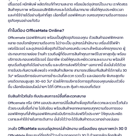
ปริ้นเตอร์ หมึกพิมพ์ ผลิตภัณฑ์ทำความสะอาด หรือแม้แต่อุปกรณ์โรงงาน เราคัดสรร
สินค้าคุณภาพ พร้อมมอบสิทธิพิเศษและโปรโมชั่นมากมาย เพื่อให้คุณประหยัดเวลา
และค่าใช้จ่ายได้อย่างคุ้มค่าที่สุด เลือกซื้อที่ ออฟฟิศเมท จบครบทุกความต้องการของ
ธุรกิจคุณอย่างแท้จริง
ทำไมต้อง OfficeMate Online?
Officemate (ออฟฟิศเมท) พร้อมเป็นคู่คิดธุรกิจของคุณ ด้วยสินค้าออฟฟิศหลาก
หลาย ตอบโจทย์ทุกความต้องการ ไม่ว่าจะเป็น อุปกรณ์สำนักงาน เครื่องใช้ไฟฟ้า
เฟอร์นิเจอร์ และอุปกรณ์เพื่อธุรกิจไว้อย่างครบครัน เหมาะสำหรับองค์กรทุกขนาด ผู้
ประกอบการรายย่อย ร้านค้า รวมถึงผู้ที่ต้องการสินค้าคุณภาพดีในราคาสุดคุ้ม พร้อม
บริการประกอบเฟอร์นิเจอร์ มืออาชีพ ช่วยให้คุณประหยัดเวลาและแรงงาน พร้อมให้
คุณเริ่มต้นธุรกิจได้อย่างราบรื่น และบริการส่งฟรีทั่วไทย* นอกจากนี้ ยังมั่นใจได้ด้วย
การรับประกันความพึงพอใจ หากสินค้าเสียหาย สามารถเปลี่ยน/คืนสินค้าได้ภายใน 30
วัน* พร้อมบริการช่องทางการชำระเงินที่สะดวก รวดเร็ว และปลอดภัย พิเศษสุดกับ
เครดิตเทอมสูงสุด 30-60 วัน* ช่วยให้การบริหารจัดการธุรกิจของคุณคล่องตัวยิ่ง
ขึ้น เลือกช้อปออนไลน์ง่ายๆ ได้ที่ OFM.co.th คุ้มค่า ครบจบที่เดียว!
รับสินค้าไวทันใจ กับประสบการณ์ซื้อที่สะดวกสบาย
Officemate หรือ OFM มอบประสบการณ์ซื้อสินค้าเพื่อธุรกิจที่สะดวกและรวดเร็วทันใจ
ด้วยระบบสั่งซื้อที่ง่าย ไม่ซับซ้อน พร้อมสินค้าหลากหลายครบทุกความต้องการของ
ออฟฟิศคุณที่สำคัญออฟฟิศเมทยังมีบริการจัดส่งฟรีทั่วประเทศ* ให้คุณประหยัด
เวลาและค่าใช้จ่ายในการเดินทาง มั่นใจได้ว่าจะได้รับสินค้าตรงเวลาอย่างแน่นอน
วางใจ OfficeMate แบรนด์อุปกรณ์สำนักงาน เครื่องเขียน คุณภาพกว่า 30 ปี
OfficeMate คือแบรนด์ที่ธุรกิจไว้วางใจมาตลอดกว่า 30 ปี ด้วยการคัดเลือกสินค้า