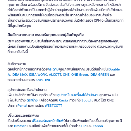
คุณภาพเยี่ยม พร้อมบริการจัดส่งรวดเร็วทันใจ และการดูแลหลังการขายที่เหนือกว่า
ทำให้ออฟฟิศเมทเป็นมากกว่าผู้จำหน่ายอุปกรณ์สำนักงาน เราคือพันธมิตรที่เข้าใจและ
พร้อมสนับสนุนทุกธุรกิจให้เติบโตอย่างราบรื่น หากคุณกำลังมองหาสินค้าเพื่อ
สำนักงานที่พร้อมด้วยสินค้าและบริการครบวงจร มั่นใจได้เลยว่า OFM จะเป็นตัวเลือกที่
ดีที่สุดสำหรับคุณ
สินค้าหลากหลาย ครบครันทุกหมวดหมู่สินค้าธุรกิจ
OFM (ออฟฟิศเมท) มีสินค้าที่หลากหลาย ครอบคลุมทุกความต้องการธุรกิจของคุณ
ตั้งแต่สำนักงานไปจนถึงอุปกรณ์ทำความสะอาดและเครื่องมือช่าง ด้วยหมวดหมู่สินค้า
ที่ครบครันดังนี้
สินค้ากระดาษ
ตอบโจทย์ทุกงานเอกสารด้วย
กระดาษ
คุณภาพเยี่ยมจากแบรนด์ชั้นนำ เช่น
Double
A
,
IDEA MAX
,
IDEA WORK
,
ALCOTT
,
ONE
,
ONE Green
,
IDEA GREEN
และ
กระดาษถ่ายเอกสาร
Shih-Tzu
อุปกรณ์และเครื่องสำนักงาน
เพิ่มประสิทธิภาพให้งานทุกด้าน ด้วย
อุปกรณ์และเครื่องใช้สำนักงาน
คุณภาพ เช่น
แฟ้มสันกว้าง
ตราช้าง
, เครื่องคิดเลข
Casio
, กาวแท่ง
Scotch
, สมุดโน้ต ONE,
ปากกา
Pentel
และกรรไกร
WESTCOTT
ปริ้นเตอร์และหมึกพิมพ์
ช้อปเครื่องสแกน
ปริ้นเตอร์และหมึกพิมพ์
ให้งานพิมพ์คมชัดด้วยปริ้นเตอร์คุณภาพดี
จาก
Brother
และหมึกพิมพ์แท้จากแบรนด์ชั้นนำอย่าง
HP
และ
Canon