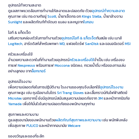
อุปกรณ์ทำความสะอาด
ดูแลสภาพแวดล้อมการทำงานให้สะอาดและปลอดภัย ด้วย
อุปกรณ์ทำความสะอาด
คุณภาพ เช่น กระดาษทิชชู่
Scott
, น้ำยาเช็ดกระจก
Kings Stella
, น้ำยาล้างจาน
Sunlight
และผลิตภัณฑ์กำจัดมด แมลง และหนูจาก
ไบกอน
ไอที & แก็ดเจ็ต
เสริมความคล่องตัวในการทำงานด้วย
อุปกรณ์ไอที & แก็ดเจ็ด
ทันสมัย เช่น เมาส์
Logitech
, ฮาร์ดดิสก์สำหรับพกพา
WD
, แฟลชไดร์ฟ
SanDisk
และจอมอนิเตอร์
MSI
ครัวและเครื่องใช้
อำนวยความสะดวกในที่ทำงานด้วยอุปกรณ์
ครัวและเครื่องใช้
จำเป็น เช่น เครื่องชง
กาแฟ
Nespresso
พร้อมกาแฟ
Moccona
ชนิดผง, กรวยน้ำดื่ม หรือของทานเล่น
อย่างลูกอม จาก
ล็อกเกอร์
อุปกรณ์โรงงาน
เพื่อความปลอดภัยในการปฏิบัติงาน โรงงานของคุณจึงเลือกใช้
อุปกรณ์โรงงาน
คุณภาพสูง เช่น ถุงมือยางไนโตร
Sri Trang Gloves
และเสื้อกราวน์กันไฟฟ้าสถิตย์
Microtex
นอกจากนี้ ยังมีอุปกรณ์สนับสนุนความปลอดภัยจาก
3M
และหน้ากากนิรภัย
Yamada
เพื่อให้มั่นใจในความปลอดภัยของพนักงานทุกท่าน
สุขภาพและความงาม
ดูแลสุขอนามัยของพนักงานด้วย
ผลิตภัณฑ์สุขภาพและความงาม
เช่น พนักพิงหลัง
เพื่อสุขภาพ
FULICO
และหน้ากากอนามัย
Welcare
ของขวัญและของที่ระลึก