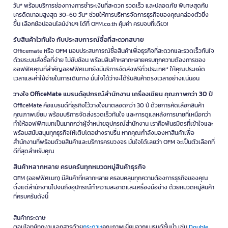
วัน* พร้อมบริการช่องทางการชำระเงินที่สะดวก รวดเร็ว และปลอดภัย พิเศษสุดกับ
เครดิตเทอมสูงสุด 30-60 วัน* ช่วยให้การบริหารจัดการธุรกิจของคุณคล่องตัวยิ่ง
ขึ้น เลือกช้อปออนไลน์ง่ายๆ ได้ที่ OFM.co.th คุ้มค่า ครบจบที่เดียว!
รับสินค้าไวทันใจ กับประสบการณ์ซื้อที่สะดวกสบาย
Officemate หรือ OFM มอบประสบการณ์ซื้อสินค้าเพื่อธุรกิจที่สะดวกและรวดเร็วทันใจ
ด้วยระบบสั่งซื้อที่ง่าย ไม่ซับซ้อน พร้อมสินค้าหลากหลายครบทุกความต้องการของ
ออฟฟิศคุณที่สำคัญออฟฟิศเมทยังมีบริการจัดส่งฟรีทั่วประเทศ* ให้คุณประหยัด
เวลาและค่าใช้จ่ายในการเดินทาง มั่นใจได้ว่าจะได้รับสินค้าตรงเวลาอย่างแน่นอน
วางใจ OfficeMate แบรนด์อุปกรณ์สำนักงาน เครื่องเขียน คุณภาพกว่า 30 ปี
OfficeMate คือแบรนด์ที่ธุรกิจไว้วางใจมาตลอดกว่า 30 ปี ด้วยการคัดเลือกสินค้า
คุณภาพเยี่ยม พร้อมบริการจัดส่งรวดเร็วทันใจ และการดูแลหลังการขายที่เหนือกว่า
ทำให้ออฟฟิศเมทเป็นมากกว่าผู้จำหน่ายอุปกรณ์สำนักงาน เราคือพันธมิตรที่เข้าใจและ
พร้อมสนับสนุนทุกธุรกิจให้เติบโตอย่างราบรื่น หากคุณกำลังมองหาสินค้าเพื่อ
สำนักงานที่พร้อมด้วยสินค้าและบริการครบวงจร มั่นใจได้เลยว่า OFM จะเป็นตัวเลือกที่
ดีที่สุดสำหรับคุณ
สินค้าหลากหลาย ครบครันทุกหมวดหมู่สินค้าธุรกิจ
OFM (ออฟฟิศเมท) มีสินค้าที่หลากหลาย ครอบคลุมทุกความต้องการธุรกิจของคุณ
ตั้งแต่สำนักงานไปจนถึงอุปกรณ์ทำความสะอาดและเครื่องมือช่าง ด้วยหมวดหมู่สินค้า
ที่ครบครันดังนี้
สินค้ากระดาษ
ตอบโจทย์ทุกงานเอกสารด้วย
กระดาษ
คุณภาพเยี่ยมจากแบรนด์ชั้นนำ เช่น
Double