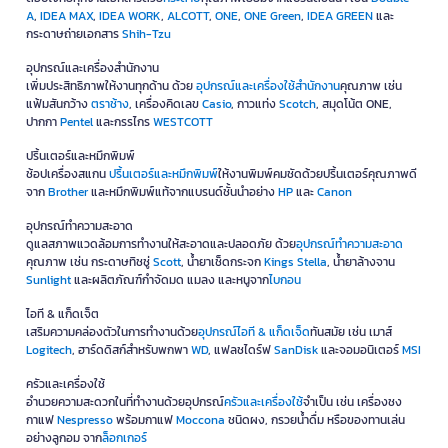
A
,
IDEA MAX
,
IDEA WORK
,
ALCOTT
,
ONE
,
ONE Green
,
IDEA GREEN
และ
กระดาษถ่ายเอกสาร
Shih-Tzu
อุปกรณ์และเครื่องสำนักงาน
เพิ่มประสิทธิภาพให้งานทุกด้าน ด้วย
อุปกรณ์และเครื่องใช้สำนักงาน
คุณภาพ เช่น
แฟ้มสันกว้าง
ตราช้าง
, เครื่องคิดเลข
Casio
, กาวแท่ง
Scotch
, สมุดโน้ต ONE,
ปากกา
Pentel
และกรรไกร
WESTCOTT
ปริ้นเตอร์และหมึกพิมพ์
ช้อปเครื่องสแกน
ปริ้นเตอร์และหมึกพิมพ์
ให้งานพิมพ์คมชัดด้วยปริ้นเตอร์คุณภาพดี
จาก
Brother
และหมึกพิมพ์แท้จากแบรนด์ชั้นนำอย่าง
HP
และ
Canon
อุปกรณ์ทำความสะอาด
ดูแลสภาพแวดล้อมการทำงานให้สะอาดและปลอดภัย ด้วย
อุปกรณ์ทำความสะอาด
คุณภาพ เช่น กระดาษทิชชู่
Scott
, น้ำยาเช็ดกระจก
Kings Stella
, น้ำยาล้างจาน
Sunlight
และผลิตภัณฑ์กำจัดมด แมลง และหนูจาก
ไบกอน
ไอที & แก็ดเจ็ต
เสริมความคล่องตัวในการทำงานด้วย
อุปกรณ์ไอที & แก็ดเจ็ด
ทันสมัย เช่น เมาส์
Logitech
, ฮาร์ดดิสก์สำหรับพกพา
WD
, แฟลชไดร์ฟ
SanDisk
และจอมอนิเตอร์
MSI
ครัวและเครื่องใช้
อำนวยความสะดวกในที่ทำงานด้วยอุปกรณ์
ครัวและเครื่องใช้
จำเป็น เช่น เครื่องชง
กาแฟ
Nespresso
พร้อมกาแฟ
Moccona
ชนิดผง, กรวยน้ำดื่ม หรือของทานเล่น
อย่างลูกอม จาก
ล็อกเกอร์