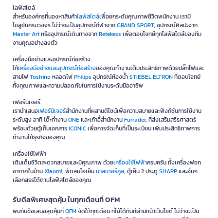
ไลฟ์สไตล์
สำหรับองค์กรที่มองหาสินค้า
ไลฟ์สไตล์
เพื่อยกระดับคุณภาพชีวิตพนักงาน เรามี
โซลูชันครบวงจร ไม่ว่าจะเป็นอุปกรณ์กีฬาจาก
GRAND SPORT
, อุปกรณ์ศิลปะจาก
Master Art
หรืออุปกรณ์เดินทางจาก
Retekess
เพื่อตอบโจทย์ทุกไลฟ์สไตล์ของทีม
งานคุณอย่างลงตัว
เครื่องมือช่างและอุปกรณ์ก่อสร้าง
ให้
เครื่องมือช่างและอุปกรณ์ก่อสร้าง
ของคุณทำงานเต็มประสิทธิภาพด้วยปลั๊กไฟและ
สายไฟ
Toshino
หลอดไฟ
Philips
อุปกรณ์ห้องน้ำ
STIEBEL ELTRON
ที่ตอบโจทย์
ทั้งคุณภาพและความปลอดภัยในการใช้งานระดับมืออาชีพ
เฟอร์นิเจอร์
เรานำเสนอ
เฟอร์นิเจอร์
สำนักงานที่ผสานดีไซน์เพื่อความสบายและฟังก์ชันการใช้งาน
ระดับสูง อาทิ โต๊ะทำงาน
ONE
และเก้าอี้สำนักงาน
Furradec
ที่ส่งเสริมสรีรศาสตร์
พร้อมด้วยตู้เก็บเอกสาร
ICONIC
เพื่อการจัดเก็บที่เป็นระเบียบ เพิ่มประสิทธิภาพการ
ทำงานให้ธุรกิจของคุณ
เครื่องใช้ไฟฟ้า
เติมเต็มชีวิตสะดวกสบายและมีคุณภาพ ด้วย
เครื่องใช้ไฟฟ้า
ครบครัน ทั้งเครื่องฟอก
อากาศในบ้าน
Xiaomi
, พัดลมไอเย็น
มาสเตอร์คูล
, ตู้เย็น 2 ประตู
SHARP
และอื่นๆ
เลือกสรรได้ตามไลฟ์สไตล์ของคุณ
รับดีลพิเศษสุดคุ้ม ในทุกเดือนที่ OFM
พบกับข้อเสนอสุดคุ้มที่
OFM
จัดให้ทุกเดือน ที่ใช้ได้ทันทีผ่านหน้าเว็บไซต์ ไม่ว่าจะเป็น