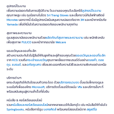
อุปกรณ์โรงงาน
เพื่อความปลอดภัยในการปฏิบัติงาน โรงงานของคุณจึงเลือกใช้
อุปกรณ์โรงงาน
คุณภาพสูง เช่น ถุงมือยางไนโตร
Sri Trang Gloves
และเสื้อกราวน์กันไฟฟ้าสถิตย์
Microtex
นอกจากนี้ ยังมีอุปกรณ์สนับสนุนความปลอดภัยจาก
3M
และหน้ากากนิรภัย
Yamada
เพื่อให้มั่นใจในความปลอดภัยของพนักงานทุกท่าน
สุขภาพและความงาม
ดูแลสุขอนามัยของพนักงานด้วย
ผลิตภัณฑ์สุขภาพและความงาม
เช่น พนักพิงหลัง
เพื่อสุขภาพ
FULICO
และหน้ากากอนามัย
Welcare
ของขวัญและของที่ระลึก
สร้างความประทับใจไม่รู้ลืมให้กับลูกค้าและคู่ค้าของคุณด้วย
ของขวัญและของที่ระลึก
จาก
KCG
รวมถึง
กระเช้าของขวัญ
คุณภาพเยี่ยมจากแบรนด์ดังอย่าง
ดอยคำ
,
ดอย
ตุง
,
แบรนด์
, และ
อภัยภูเบศร
เพื่อแสดงออกถึงความใส่ใจและความพิเศษอย่างเหนือ
ระดับ
บริการต่างๆ
ยกระดับธุรกิจให้เติบโตแบบก้าวกระโดด ด้วย
บริการครบวงจร
ตั้งแต่แพ็กเกจดูแล
ระบบไอทีเพื่อองค์กร
Microsoft
, บริการติดตั้งแอร์ติดผนัง
Vfix
และบริการอื่นๆ ที่
พร้อมสนับสนุนสู่ความสำเร็จที่ยั่งยืน
หนังสือ & คอร์สเรียนออนไลน์
รวม
หนังสือและคอร์สเรียนออนไลน์
หลากหลายแนวให้เลือกจุใจ เช่น หนังสือให้กำลังใจ
Springbooks
, หนังสือการ์ตูน
บงกชคิดส์
พร้อมคอร์สออนไลน์จาก
สคูลดิโอ