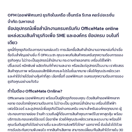
OFM (ออฟฟิศเมท) ธุรกิจในเครือ เซ็นทรัล รีเทล คอร์ปอเรชั่น
จำกัด (มหาชน)
ช้อปอุปกรณ์เพื่อสำนักงานครบครันกับ OfficeMate online
แหล่งรวมสินค้าธุรกิจเพื่อ SME และองค์กร ช้อปครบ จบในที่
เดียว
ยุคนี้ที่ทุกธุรกิจต้องการความคล่องตัว การเลือกซื้อสินค้าสำนักงานจากแหล่งที่น่าเชื่อ
ถือจึงสำคัญอย่างยิ่ง ที่ OFM.co.th คุณจะพบกับสินค้าครบครันทุกความต้องการของ
ธุรกิจคุณ ไม่ว่าจะเป็นอุปกรณ์สำนักงาน กระดาษถ่ายเอกสาร เครื่องใช้ไฟฟ้า
ปริ้นเตอร์ หมึกพิมพ์ ผลิตภัณฑ์ทำความสะอาด หรือแม้แต่อุปกรณ์โรงงาน เราคัดสรร
สินค้าคุณภาพ พร้อมมอบสิทธิพิเศษและโปรโมชั่นมากมาย เพื่อให้คุณประหยัดเวลา
และค่าใช้จ่ายได้อย่างคุ้มค่าที่สุด เลือกซื้อที่ ออฟฟิศเมท จบครบทุกความต้องการของ
ธุรกิจคุณอย่างแท้จริง
ทำไมต้อง OfficeMate Online?
Officemate (ออฟฟิศเมท) พร้อมเป็นคู่คิดธุรกิจของคุณ ด้วยสินค้าออฟฟิศหลาก
หลาย ตอบโจทย์ทุกความต้องการ ไม่ว่าจะเป็น อุปกรณ์สำนักงาน เครื่องใช้ไฟฟ้า
เฟอร์นิเจอร์ และอุปกรณ์เพื่อธุรกิจไว้อย่างครบครัน เหมาะสำหรับองค์กรทุกขนาด ผู้
ประกอบการรายย่อย ร้านค้า รวมถึงผู้ที่ต้องการสินค้าคุณภาพดีในราคาสุดคุ้ม พร้อม
บริการประกอบเฟอร์นิเจอร์ มืออาชีพ ช่วยให้คุณประหยัดเวลาและแรงงาน พร้อมให้
คุณเริ่มต้นธุรกิจได้อย่างราบรื่น และบริการส่งฟรีทั่วไทย* นอกจากนี้ ยังมั่นใจได้ด้วย
การรับประกันความพึงพอใจ หากสินค้าเสียหาย สามารถเปลี่ยน/คืนสินค้าได้ภายใน 30