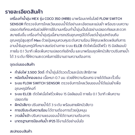
รายละเอียดสินค้า
เครื่องทำน้ำอุ่น MEX รุ่น COCO 350 (MRB)
มาพร้อมเทคโนโลยี
FLOW SWITCH
SENSOR
ที่ตรวจจับการไหลเวียนของน้ำได้อย่างละเอียดและแม่นยำ พร้อมระบบความ
ปลอดภัยที่ครบครันช่วยให้การใช้งานเครื่องทำน้ำอุ่นเป็นไปอย่างปลอดภัยและสะดวก
สบายยิ่งขึ้น เครื่องทำน้ำอุ่นรุ่นนี้สามารถปรับอุณหภูมิได้ตั้งแต่น้ำอุ่นปกติจนถึง
อุณหภูมิสูงสุดที่
Max
ด้วยปุ่มหมุนควบคุมระดับความร้อน ให้คุณเพลิดเพลินกับการ
อาบน้ำในอุณหภูมิที่เหมาะสมต่อร่างกาย ระบบ
ELCB
ตัดไฟเมื่อมีไฟรั่ว 15 มิลลิแอมป์
ภายใน 0.1 วินาที เพื่อเพิ่มความปลอดภัยอีกขั้น และมาพร้อมชุดฝักบัวสีขาวปรับสายน้ำ
ได้ 3 ระดับ ที่ให้ความสะดวกในการใช้งานตามความต้องการ
จุดเด่นของสินค้า:
กำลังไฟ 3,500 วัตต์
: ทำน้ำอุ่นได้รวดเร็วและมีประสิทธิภาพ
หม้อต้มน้ำทองแดง
เนื้อหนา 0.7 มม. ช่วยให้ความร้อนกระจายได้ดีและเร็วขึ้น
ระบบ FLOW SWITCH SENSOR
: ตรวจจับการไหลเวียนของน้ำได้แม่นยำเพื่อ
อุณหภูมิที่คงที่
ระบบ ELCB
: ตัดไฟเมื่อไฟรั่วเพียง 15 มิลลิแอมป์ ภายใน 0.1 วินาที เพิ่มความ
ปลอดภัย
ฝักบัวสีขาว
ปรับสายน้ำได้ 3 ระดับ พร้อมสายฝักบัวสีขาว
การปรับระดับความร้อน
ได้ตามต้องการด้วยปุ่มหมุน
วาวล์น้ำเข้า
ปรับความแรงของน้ำได้ตามความต้องการ
มาตรฐานการป้องกันน้ำ IP25
ใช้งานได้อย่างมั่นใจ
สเปกของสินค้า: