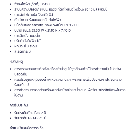
กำลังไฟฟ้า (วัตต์): 3,500
ระบบความปลอดภัยแบบ: ELCB ที่ตัดไฟเมื่อไฟรั่วเพียง 15 มิลลิแอมป์
การตัดไฟภายใน (วินาที): 0.1
ตัวทำความร้อนแบบ: หม้อต้มไฟฟ้า
หม้อต้มผลิตจากวัสดุ: ทองแดงเนื้อหนา 0.7 มม.
ขนาด (ซม.): 35.60 W x 21.10 H x 7.40 D
การติดตั้ง: แนวตั้ง
ปรับกำลังไฟฟ้า: ได้
ฝักบัว: มี 3 ระดับ
สไลด์บาร์: มี
หมายเหตุ
ควรตรวจสอบการติดตั้งเครื่องทำน้ำอุ่นให้ถูกต้องเพื่อให้การทำงานเป็นไปอย่าง
ปลอดภัย
ควรปรับอุณหภูมิของน้ำให้เหมาะสมกับสภาพร่างกายเพื่อป้องกันการได้รับความ
ร้อนเกินไป
ควรทำความสะอาดตัวเครื่องและฝักบัวอย่างสม่ำเสมอเพื่อรักษาประสิทธิภาพในการ
ใช้งาน
การรับประกัน:
รับประกันตัวเครื่อง 2 ปี
รับประกัน HEATER 5 ปี
คำแนะนำและข้อควรระวัง: