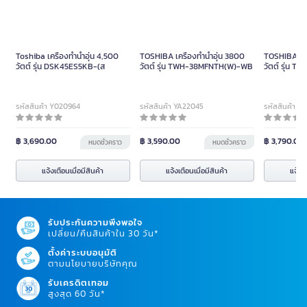
Toshiba เครื่องทำน้ำอุ่น 4,500
TOSHIBA เครื่องทำน้ำอุ่น 3800
TOSHIBA เคร
วัตต์ รุ่น DSK45ES5KB-(ส
วัตต์ รุ่น TWH-38MFNTH(W)-WB
วัตต์ รุ่น 
สีดำ
รหัสสินค้า Y020964
รหัสสินค้า YA22045
รหัสสินค้า Y
฿ 3,690.00
฿ 3,590.00
฿ 3,790.00
หมดชั่วคราว
หมดชั่วคราว
แจ้งเตือนเมื่อมีสินค้า
แจ้งเตือนเมื่อมีสินค้า
แจ้งเต
รับประกันความพึงพอใจ
เปลี่ยน/คืนสินค้าใน 30 วัน*
ตั้งค่าระบบอนุมัติ
ตามนโยบายบริษัทคุณ
รับเครดิตเทอม
สูงสุด 60 วัน*