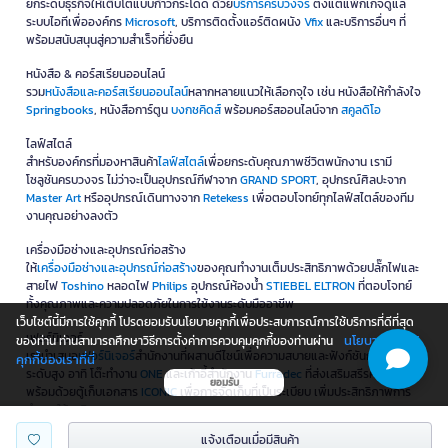
ยกระดับธุรกิจให้เติบโตแบบก้าวกระโดด ด้วย
บริการครบวงจร
ตั้งแต่แพ็กเกจดูแล
ระบบไอทีเพื่อองค์กร
Microsoft
, บริการติดตั้งแอร์ติดผนัง
Vfix
และบริการอื่นๆ ที่
พร้อมสนับสนุนสู่ความสำเร็จที่ยั่งยืน
หนังสือ & คอร์สเรียนออนไลน์
รวม
หนังสือและคอร์สเรียนออนไลน์
หลากหลายแนวให้เลือกจุใจ เช่น หนังสือให้กำลังใจ
Springbooks
, หนังสือการ์ตูน
บงกชคิดส์
พร้อมคอร์สออนไลน์จาก
สคูลดิโอ
ไลฟ์สไตล์
สำหรับองค์กรที่มองหาสินค้า
ไลฟ์สไตล์
เพื่อยกระดับคุณภาพชีวิตพนักงาน เรามี
โซลูชันครบวงจร ไม่ว่าจะเป็นอุปกรณ์กีฬาจาก
GRAND SPORT
, อุปกรณ์ศิลปะจาก
Master Art
หรืออุปกรณ์เดินทางจาก
Retekess
เพื่อตอบโจทย์ทุกไลฟ์สไตล์ของทีม
งานคุณอย่างลงตัว
เครื่องมือช่างและอุปกรณ์ก่อสร้าง
ให้
เครื่องมือช่างและอุปกรณ์ก่อสร้าง
ของคุณทำงานเต็มประสิทธิภาพด้วยปลั๊กไฟและ
สายไฟ
Toshino
หลอดไฟ
Philips
อุปกรณ์ห้องน้ำ
STIEBEL ELTRON
ที่ตอบโจทย์
ทั้งคุณภาพและความปลอดภัยในการใช้งานระดับมืออาชีพ
เว็บไซต์นี้มีการใช้คุกกี้ โปรดยอมรับนโยบายคุกกี้เพื่อประสบการณ์การใช้บริการที่ดีที่สุด
เฟอร์นิเจอร์
นโยบายการใช้
ของท่าน ท่านสามารถศึกษาวิธีการตั้งค่าการควบคุมคุกกี้ของท่านผ่าน
เรานำเสนอ
เฟอร์นิเจอร์
สำนักงานที่ผสานดีไซน์เพื่อความสบายและฟังก์ชันการใช้งาน
คุกกี้ของเราที่นี่
ระดับสูง อาทิ โต๊ะทำงาน
ONE
และเก้าอี้สำนักงาน
Furradec
ที่ส่งเสริมสรีรศาสตร์
ยอมรับ
พร้อมด้วยตู้เก็บเอกสาร
ICONIC
เพื่อการจัดเก็บที่เป็นระเบียบ เพิ่มประสิทธิภาพการ
ทำงานให้ธุรกิจของคุณ
แจ้งเตือนเมื่อมีสินค้า
เครื่องใช้ไฟฟ้า