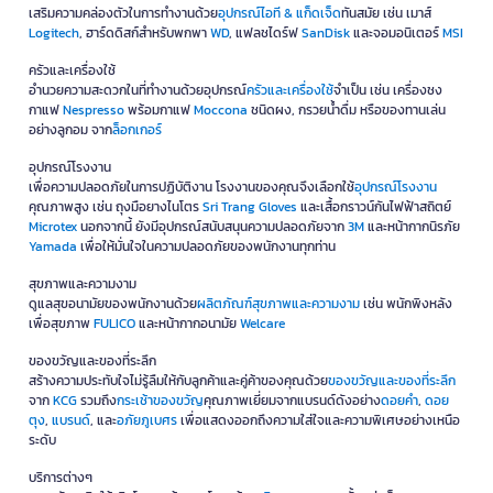
เสริมความคล่องตัวในการทำงานด้วย
อุปกรณ์ไอที & แก็ดเจ็ด
ทันสมัย เช่น เมาส์
Logitech
, ฮาร์ดดิสก์สำหรับพกพา
WD
, แฟลชไดร์ฟ
SanDisk
และจอมอนิเตอร์
MSI
ครัวและเครื่องใช้
อำนวยความสะดวกในที่ทำงานด้วยอุปกรณ์
ครัวและเครื่องใช้
จำเป็น เช่น เครื่องชง
กาแฟ
Nespresso
พร้อมกาแฟ
Moccona
ชนิดผง, กรวยน้ำดื่ม หรือของทานเล่น
อย่างลูกอม จาก
ล็อกเกอร์
อุปกรณ์โรงงาน
เพื่อความปลอดภัยในการปฏิบัติงาน โรงงานของคุณจึงเลือกใช้
อุปกรณ์โรงงาน
คุณภาพสูง เช่น ถุงมือยางไนโตร
Sri Trang Gloves
และเสื้อกราวน์กันไฟฟ้าสถิตย์
Microtex
นอกจากนี้ ยังมีอุปกรณ์สนับสนุนความปลอดภัยจาก
3M
และหน้ากากนิรภัย
Yamada
เพื่อให้มั่นใจในความปลอดภัยของพนักงานทุกท่าน
สุขภาพและความงาม
ดูแลสุขอนามัยของพนักงานด้วย
ผลิตภัณฑ์สุขภาพและความงาม
เช่น พนักพิงหลัง
เพื่อสุขภาพ
FULICO
และหน้ากากอนามัย
Welcare
ของขวัญและของที่ระลึก
สร้างความประทับใจไม่รู้ลืมให้กับลูกค้าและคู่ค้าของคุณด้วย
ของขวัญและของที่ระลึก
จาก
KCG
รวมถึง
กระเช้าของขวัญ
คุณภาพเยี่ยมจากแบรนด์ดังอย่าง
ดอยคำ
,
ดอย
ตุง
,
แบรนด์
, และ
อภัยภูเบศร
เพื่อแสดงออกถึงความใส่ใจและความพิเศษอย่างเหนือ
ระดับ
บริการต่างๆ