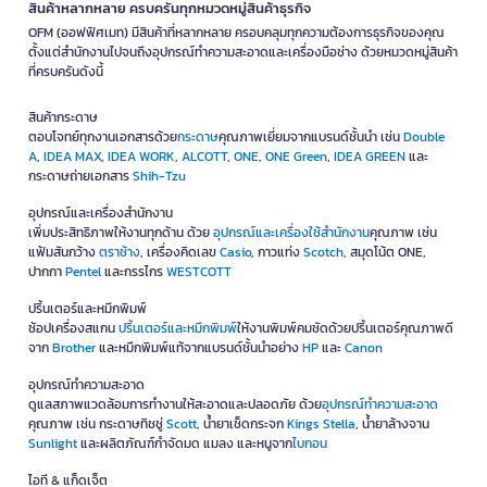
สินค้าหลากหลาย ครบครันทุกหมวดหมู่สินค้าธุรกิจ
OFM (ออฟฟิศเมท) มีสินค้าที่หลากหลาย ครอบคลุมทุกความต้องการธุรกิจของคุณ
ตั้งแต่สำนักงานไปจนถึงอุปกรณ์ทำความสะอาดและเครื่องมือช่าง ด้วยหมวดหมู่สินค้า
ที่ครบครันดังนี้
สินค้ากระดาษ
ตอบโจทย์ทุกงานเอกสารด้วย
กระดาษ
คุณภาพเยี่ยมจากแบรนด์ชั้นนำ เช่น
Double
A
,
IDEA MAX
,
IDEA WORK
,
ALCOTT
,
ONE
,
ONE Green
,
IDEA GREEN
และ
กระดาษถ่ายเอกสาร
Shih-Tzu
อุปกรณ์และเครื่องสำนักงาน
เพิ่มประสิทธิภาพให้งานทุกด้าน ด้วย
อุปกรณ์และเครื่องใช้สำนักงาน
คุณภาพ เช่น
แฟ้มสันกว้าง
ตราช้าง
, เครื่องคิดเลข
Casio
, กาวแท่ง
Scotch
, สมุดโน้ต ONE,
ปากกา
Pentel
และกรรไกร
WESTCOTT
ปริ้นเตอร์และหมึกพิมพ์
ช้อปเครื่องสแกน
ปริ้นเตอร์และหมึกพิมพ์
ให้งานพิมพ์คมชัดด้วยปริ้นเตอร์คุณภาพดี
จาก
Brother
และหมึกพิมพ์แท้จากแบรนด์ชั้นนำอย่าง
HP
และ
Canon
อุปกรณ์ทำความสะอาด
ดูแลสภาพแวดล้อมการทำงานให้สะอาดและปลอดภัย ด้วย
อุปกรณ์ทำความสะอาด
คุณภาพ เช่น กระดาษทิชชู่
Scott
, น้ำยาเช็ดกระจก
Kings Stella
, น้ำยาล้างจาน
Sunlight
และผลิตภัณฑ์กำจัดมด แมลง และหนูจาก
ไบกอน
ไอที & แก็ดเจ็ต