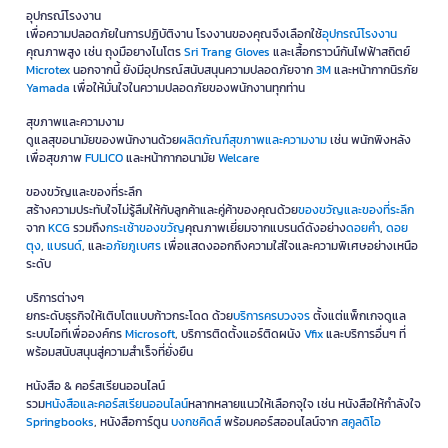
อุปกรณ์โรงงาน
เพื่อความปลอดภัยในการปฏิบัติงาน โรงงานของคุณจึงเลือกใช้
อุปกรณ์โรงงาน
คุณภาพสูง เช่น ถุงมือยางไนโตร
Sri Trang Gloves
และเสื้อกราวน์กันไฟฟ้าสถิตย์
Microtex
นอกจากนี้ ยังมีอุปกรณ์สนับสนุนความปลอดภัยจาก
3M
และหน้ากากนิรภัย
Yamada
เพื่อให้มั่นใจในความปลอดภัยของพนักงานทุกท่าน
สุขภาพและความงาม
ดูแลสุขอนามัยของพนักงานด้วย
ผลิตภัณฑ์สุขภาพและความงาม
เช่น พนักพิงหลัง
เพื่อสุขภาพ
FULICO
และหน้ากากอนามัย
Welcare
ของขวัญและของที่ระลึก
สร้างความประทับใจไม่รู้ลืมให้กับลูกค้าและคู่ค้าของคุณด้วย
ของขวัญและของที่ระลึก
จาก
KCG
รวมถึง
กระเช้าของขวัญ
คุณภาพเยี่ยมจากแบรนด์ดังอย่าง
ดอยคำ
,
ดอย
ตุง
,
แบรนด์
, และ
อภัยภูเบศร
เพื่อแสดงออกถึงความใส่ใจและความพิเศษอย่างเหนือ
ระดับ
บริการต่างๆ
ยกระดับธุรกิจให้เติบโตแบบก้าวกระโดด ด้วย
บริการครบวงจร
ตั้งแต่แพ็กเกจดูแล
ระบบไอทีเพื่อองค์กร
Microsoft
, บริการติดตั้งแอร์ติดผนัง
Vfix
และบริการอื่นๆ ที่
พร้อมสนับสนุนสู่ความสำเร็จที่ยั่งยืน
หนังสือ & คอร์สเรียนออนไลน์
รวม
หนังสือและคอร์สเรียนออนไลน์
หลากหลายแนวให้เลือกจุใจ เช่น หนังสือให้กำลังใจ
Springbooks
, หนังสือการ์ตูน
บงกชคิดส์
พร้อมคอร์สออนไลน์จาก
สคูลดิโอ