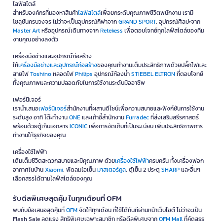
ไลฟ์สไตล์
สำหรับองค์กรที่มองหาสินค้า
ไลฟ์สไตล์
เพื่อยกระดับคุณภาพชีวิตพนักงาน เรามี
โซลูชันครบวงจร ไม่ว่าจะเป็นอุปกรณ์กีฬาจาก
GRAND SPORT
, อุปกรณ์ศิลปะจาก
Master Art
หรืออุปกรณ์เดินทางจาก
Retekess
เพื่อตอบโจทย์ทุกไลฟ์สไตล์ของทีม
งานคุณอย่างลงตัว
เครื่องมือช่างและอุปกรณ์ก่อสร้าง
ให้
เครื่องมือช่างและอุปกรณ์ก่อสร้าง
ของคุณทำงานเต็มประสิทธิภาพด้วยปลั๊กไฟและ
สายไฟ
Toshino
หลอดไฟ
Philips
อุปกรณ์ห้องน้ำ
STIEBEL ELTRON
ที่ตอบโจทย์
ทั้งคุณภาพและความปลอดภัยในการใช้งานระดับมืออาชีพ
เฟอร์นิเจอร์
เรานำเสนอ
เฟอร์นิเจอร์
สำนักงานที่ผสานดีไซน์เพื่อความสบายและฟังก์ชันการใช้งาน
ระดับสูง อาทิ โต๊ะทำงาน
ONE
และเก้าอี้สำนักงาน
Furradec
ที่ส่งเสริมสรีรศาสตร์
พร้อมด้วยตู้เก็บเอกสาร
ICONIC
เพื่อการจัดเก็บที่เป็นระเบียบ เพิ่มประสิทธิภาพการ
ทำงานให้ธุรกิจของคุณ
เครื่องใช้ไฟฟ้า
เติมเต็มชีวิตสะดวกสบายและมีคุณภาพ ด้วย
เครื่องใช้ไฟฟ้า
ครบครัน ทั้งเครื่องฟอก
อากาศในบ้าน
Xiaomi
, พัดลมไอเย็น
มาสเตอร์คูล
, ตู้เย็น 2 ประตู
SHARP
และอื่นๆ
เลือกสรรได้ตามไลฟ์สไตล์ของคุณ
รับดีลพิเศษสุดคุ้ม ในทุกเดือนที่ OFM
พบกับข้อเสนอสุดคุ้มที่
OFM
จัดให้ทุกเดือน ที่ใช้ได้ทันทีผ่านหน้าเว็บไซต์ ไม่ว่าจะเป็น
Flash Sale ลดแรง สิทธิพิเศษเฉพาะสมาชิก หรือดีลพิเศษจาก
OFM Mall
ที่คัดสรร