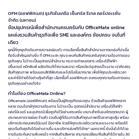
OFM (ออฟฟิศเมท) ธุรกิจในเครือ เซ็นทรัล รีเทล คอร์ปอเรชั่น
จำกัด (มหาชน)
ช้อปอุปกรณ์เพื่อสำนักงานครบครันกับ OfficeMate online
แหล่งรวมสินค้าธุรกิจเพื่อ SME และองค์กร ช้อปครบ จบในที่
เดียว
ยุคนี้ที่ทุกธุรกิจต้องการความคล่องตัว การเลือกซื้อสินค้าสำนักงานจากแหล่งที่น่าเชื่อ
ถือจึงสำคัญอย่างยิ่ง ที่ OFM.co.th คุณจะพบกับสินค้าครบครันทุกความต้องการของ
ธุรกิจคุณ ไม่ว่าจะเป็นอุปกรณ์สำนักงาน กระดาษถ่ายเอกสาร เครื่องใช้ไฟฟ้า
ปริ้นเตอร์ หมึกพิมพ์ ผลิตภัณฑ์ทำความสะอาด หรือแม้แต่อุปกรณ์โรงงาน เราคัดสรร
สินค้าคุณภาพ พร้อมมอบสิทธิพิเศษและโปรโมชั่นมากมาย เพื่อให้คุณประหยัดเวลา
และค่าใช้จ่ายได้อย่างคุ้มค่าที่สุด เลือกซื้อที่ ออฟฟิศเมท จบครบทุกความต้องการของ
ธุรกิจคุณอย่างแท้จริง
ทำไมต้อง OfficeMate Online?
Officemate (ออฟฟิศเมท) พร้อมเป็นคู่คิดธุรกิจของคุณ ด้วยสินค้าออฟฟิศหลาก
หลาย ตอบโจทย์ทุกความต้องการ ไม่ว่าจะเป็น อุปกรณ์สำนักงาน เครื่องใช้ไฟฟ้า
เฟอร์นิเจอร์ และอุปกรณ์เพื่อธุรกิจไว้อย่างครบครัน เหมาะสำหรับองค์กรทุกขนาด ผู้
ประกอบการรายย่อย ร้านค้า รวมถึงผู้ที่ต้องการสินค้าคุณภาพดีในราคาสุดคุ้ม พร้อม
บริการประกอบเฟอร์นิเจอร์ มืออาชีพ ช่วยให้คุณประหยัดเวลาและแรงงาน พร้อมให้
คุณเริ่มต้นธุรกิจได้อย่างราบรื่น และบริการส่งฟรีทั่วไทย* นอกจากนี้ ยังมั่นใจได้ด้วย
การรับประกันความพึงพอใจ หากสินค้าเสียหาย สามารถเปลี่ยน/คืนสินค้าได้ภายใน 30