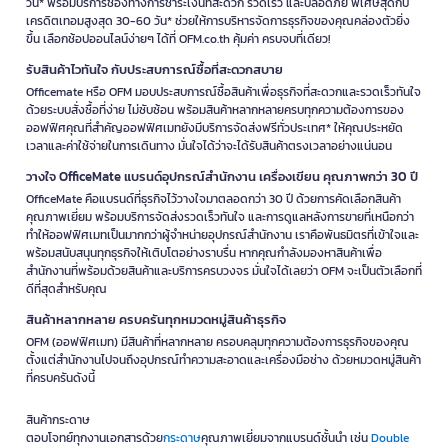
วัน* พร้อมบริการช่องทางการชำระเงินที่สะดวก รวดเร็ว และปลอดภัย พิเศษสุดกับ
เครดิตเทอมสูงสุด 30-60 วัน* ช่วยให้การบริหารจัดการธุรกิจของคุณคล่องตัวยิ่ง
ขึ้น เลือกช้อปออนไลน์ง่ายๆ ได้ที่ OFM.co.th คุ้มค่า ครบจบที่เดียว!
รับสินค้าไวทันใจ กับประสบการณ์ซื้อที่สะดวกสบาย
Officemate หรือ OFM มอบประสบการณ์ซื้อสินค้าเพื่อธุรกิจที่สะดวกและรวดเร็วทันใจ
ด้วยระบบสั่งซื้อที่ง่าย ไม่ซับซ้อน พร้อมสินค้าหลากหลายครบทุกความต้องการของ
ออฟฟิศคุณที่สำคัญออฟฟิศเมทยังมีบริการจัดส่งฟรีทั่วประเทศ* ให้คุณประหยัด
เวลาและค่าใช้จ่ายในการเดินทาง มั่นใจได้ว่าจะได้รับสินค้าตรงเวลาอย่างแน่นอน
วางใจ OfficeMate แบรนด์อุปกรณ์สำนักงาน เครื่องเขียน คุณภาพกว่า 30 ปี
OfficeMate คือแบรนด์ที่ธุรกิจไว้วางใจมาตลอดกว่า 30 ปี ด้วยการคัดเลือกสินค้า
คุณภาพเยี่ยม พร้อมบริการจัดส่งรวดเร็วทันใจ และการดูแลหลังการขายที่เหนือกว่า
ทำให้ออฟฟิศเมทเป็นมากกว่าผู้จำหน่ายอุปกรณ์สำนักงาน เราคือพันธมิตรที่เข้าใจและ
พร้อมสนับสนุนทุกธุรกิจให้เติบโตอย่างราบรื่น หากคุณกำลังมองหาสินค้าเพื่อ
สำนักงานที่พร้อมด้วยสินค้าและบริการครบวงจร มั่นใจได้เลยว่า OFM จะเป็นตัวเลือกที่
ดีที่สุดสำหรับคุณ
สินค้าหลากหลาย ครบครันทุกหมวดหมู่สินค้าธุรกิจ
OFM (ออฟฟิศเมท) มีสินค้าที่หลากหลาย ครอบคลุมทุกความต้องการธุรกิจของคุณ
ตั้งแต่สำนักงานไปจนถึงอุปกรณ์ทำความสะอาดและเครื่องมือช่าง ด้วยหมวดหมู่สินค้า
ที่ครบครันดังนี้
สินค้ากระดาษ
ตอบโจทย์ทุกงานเอกสารด้วย
กระดาษ
คุณภาพเยี่ยมจากแบรนด์ชั้นนำ เช่น
Double