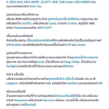
A
,
IDEA MAX
,
IDEA WORK
,
ALCOTT
,
ONE
,
ONE Green
,
IDEA GREEN
และ
กระดาษถ่ายเอกสาร
Shih-Tzu
อุปกรณ์และเครื่องสำนักงาน
เพิ่มประสิทธิภาพให้งานทุกด้าน ด้วย
อุปกรณ์และเครื่องใช้สำนักงาน
คุณภาพ เช่น
แฟ้มสันกว้าง
ตราช้าง
, เครื่องคิดเลข
Casio
, กาวแท่ง
Scotch
, สมุดโน้ต ONE,
ปากกา
Pentel
และกรรไกร
WESTCOTT
ปริ้นเตอร์และหมึกพิมพ์
ช้อปเครื่องสแกน
ปริ้นเตอร์และหมึกพิมพ์
ให้งานพิมพ์คมชัดด้วยปริ้นเตอร์คุณภาพดี
จาก
Brother
และหมึกพิมพ์แท้จากแบรนด์ชั้นนำอย่าง
HP
และ
Canon
อุปกรณ์ทำความสะอาด
ดูแลสภาพแวดล้อมการทำงานให้สะอาดและปลอดภัย ด้วย
อุปกรณ์ทำความสะอาด
คุณภาพ เช่น กระดาษทิชชู่
Scott
, น้ำยาเช็ดกระจก
Kings Stella
, น้ำยาล้างจาน
Sunlight
และผลิตภัณฑ์กำจัดมด แมลง และหนูจาก
ไบกอน
ไอที & แก็ดเจ็ต
เสริมความคล่องตัวในการทำงานด้วย
อุปกรณ์ไอที & แก็ดเจ็ด
ทันสมัย เช่น เมาส์
Logitech
, ฮาร์ดดิสก์สำหรับพกพา
WD
, แฟลชไดร์ฟ
SanDisk
และจอมอนิเตอร์
MSI
ครัวและเครื่องใช้
อำนวยความสะดวกในที่ทำงานด้วยอุปกรณ์
ครัวและเครื่องใช้
จำเป็น เช่น เครื่องชง
กาแฟ
Nespresso
พร้อมกาแฟ
Moccona
ชนิดผง, กรวยน้ำดื่ม หรือของทานเล่น
อย่างลูกอม จาก
ล็อกเกอร์