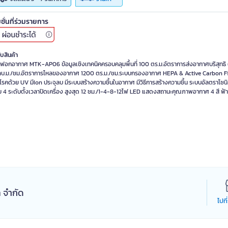
ชั่นที่ร่วมรายการ
ับสินค้า
องฟอกอากาศ MTK-AP06 ข้อมูลเชิงเทคนิคครอบคลุมพื้นที่ 100 ตร.ม.อัตราการส่งอากาศบริสุทธิ
บ.ม./ชม.อัตราการไหลของอากาศ 1200 ตร.ม./ชม.ระบบกรองอากาศ HEPA & Active Carbon Fi
้อโรคด้วย UV มีIon ประจุลบ มีระบบสร้างความชื้นในอากาศ มีวิธีการสร้างความชื้น ระบบอัลตราโซน
 4 ระดับตั้งเวลาปิดเครื่อง สูงสุด 12 ชม./1-4-8-12ไฟ LED แสดงสถานะคุณภาพอากาศ 4 สี ฟ้า,
ล จำกัด
ไปที