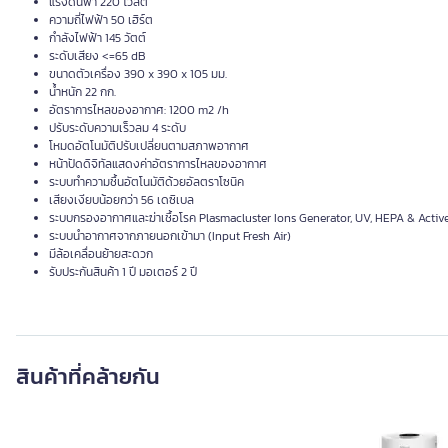
แรงดันฟ้า 220 โวลต์
ความถี่ไฟฟ้า 50 เฮิร์ต
กำลังไฟฟ้า 145 วัตต์
ระดับเสียง <=65 dB
ขนาดตัวเครื่อง 390 x 390 x 105 มม.
น้ำหนัก 22 กก.
อัตราการไหลของอากาศ: 1200 m2 /h
ปรับระดับความเร็วลม 4 ระดับ
โหมดอัตโนมัติปรับเปลี่ยนตามสภาพอากาศ
หน้าปัดดิจิทัลแสดงค่าอัตราการไหลของอากาศ
ระบบทำความชื้นอัตโนมัติด้วยอัลตราโซนิค
เสียงเงียบน้อยกว่า 56 เดซิเบล
ระบบกรองอากาศและฆ่าเชื้อโรค Plasmacluster Ions Generator, UV, HEPA & Active
ระบบนำอากาศจากภายนอกเข้ามา (Input Fresh Air)
มีล้อเคลื่อนย้ายสะดวก
รับประกันสินค้า 1 ปี มอเตอร์ 2 ปี
สินค้าที่คล้ายกัน