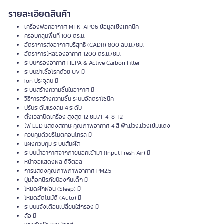
รายละเอียดสินค้า
เครื่องฟอกอากาศ MTK-AP06 ข้อมูลเชิงเทคนิค
ครอบคลุมพื้นที่ 100 ตร.ม.
อัตราการส่งอากาศบริสุทธิ (CADR) 800 ลบ.ม./ชม.
อัตราการไหลของอากาศ 1200 ตร.ม./ชม.
ระบบกรองอากาศ HEPA & Active Carbon Filter
ระบบฆ่าเชื้อโรคด้วย UV มี
Ion ประจุลบ มี
ระบบสร้างความชื้นในอากาศ มี
วิธีการสร้างความชื้น ระบบอัลตราโซนิค
ปรับระดับแรงลม 4 ระดับ
ตั้งเวลาปิดเครื่อง สูงสุด 12 ชม./1-4-8-12
ไฟ LED แสดงสถานะคุณภาพอากาศ 4 สี ฟ้า,ม่วง,ม่วงเข้ม,แดง
ควบคุมด้วยรีโมตคอนโทรล มี
แผงควบคุม ระบบสัมผัส
ระบบนำอากาศจากภายนอกเข้ามา (Input Fresh Air) มี
หน้าจอแสดงผล ดิจิตอล
การแสดงคุณภาพภาพอากาศ PM2.5
ปุ่มล็อคนิรภัยป้องกันเด็ก มี
โหมดผักผ่อน (Sleep) มี
โหมดอัตโนมัติ (Auto) มี
ระบบแจ้งเตือนเปลี่ยนใส่กรอง มี
ล้อ มี