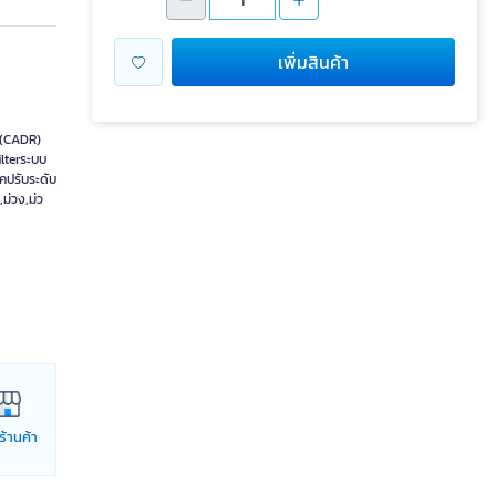
เพิ่มสินค้า
 (CADR)
lterระบบ
ิคปรับระดับ
ม่วง,ม่ว
่ร้านค้า