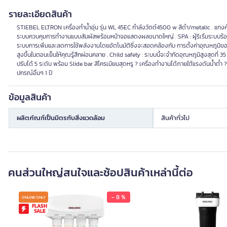
รายละเอียดสินค้า
STIEBEL ELTRON เครื่องทำน้ำอุ่น รุ่น WL 45EC กำลังวัตต์4500 w สีดำ/metalic . แทง
ระบบควบคุมการทำงานแบบสัมผัสพร้อมหน้าจอแสดงผลขนาดใหญ่ . SPA : ผู้ริเริ่มระบบร้อนสลับเ
ระบบการเพิ่มและลดการใช้พลังงานโดยอัตโนมัติซึ่งจะสอดคล้องกับ การตั้งค่าอุณหภูมิของผู
สูงขึ้นในตอนเย็นให้คุณรู้สึกผ่อนคลาย . Child safety : ระบบนี้จะจำกัดอุณหภูมิสูงสุดที
ปรับได้ 5 ระดับ พร้อม Slide bar สีโครเมียมสุดหรู ? เครื่องทำงานได้ภายใต้แรงดันน้ำต่
ปกรณ์อื่นๆ 1 ปี
ข้อมูลสินค้า
ผลิตภัณฑ์เป็นมิตรกับสิ่งแวดล้อม
สินค้าทั่วไป
คนส่วนใหญ่สนใจและช้อปสินค้าเหล่านี้ต่อ
- 8 %
ONLINE ONLY
FLASH
SALE