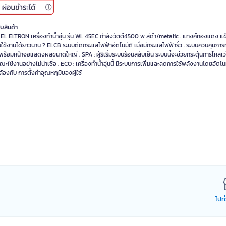
ับสินค้า
EL ELTRON เครื่องทำน้ำอุ่น รุ่น WL 45EC กำลังวัตต์4500 w สีดำ/metalic . แทงค์ทองแดง แ
ใช้งานได้ยาวนาน ? ELCB ระบบตัดกระแสไฟฟ้าอัตโนมัติ เมื่อมีกระแสไฟฟ้ารั่ว . ระบบควบคุมก
พร้อมหน้าจอแสดงผลขนาดใหญ่ . SPA : ผู้ริเริ่มระบบร้อนสลับเย็น ระบบนี้จะช่วยกระตุ้นการไหลเว
ณะใช้งานอย่างไม่น่าเชื่อ . ECO : เครื่องทำน้ำอุ่นนี้ มีระบบการเพิ่มและลดการใช้พลังงานโดยอัตโนม
องกับ การตั้งค่าอุณหภูมิของผู้ใช้
ไปที