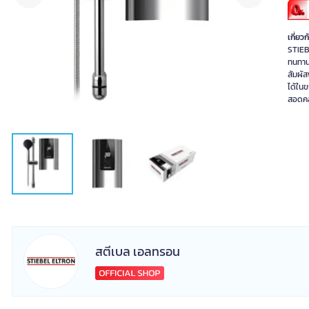
เกี่ยวก
STIEB
ทนทาน
สัมผัส
ได้ในข
สอดคล้
สตีเบล เอลทรอน