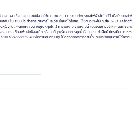
ค์ทองแดง แข็งแรงทนทานใช้งานได้ยาวนาน ? ELCB ระบบตัดกระแสไฟฟ้าอัตโนมัติ เมื่อมีกระแสไฟฟ้
ย็น ระบบนี้จะช่วยกระตุ้นการไหลเวียนโลหิตได้ในขณะใช้งานอย่างไม่น่าเชื่อ . ECO : เครื่องทำน้ำ
้ใช้งาน . Memory : บันทึกอุณหภูมิได้ 2 ค่าอุณหภูมิ อุณหภูมิต่ำในตอนเช้าช่วยให้ คุณสดชื่น แ
่ 35 องศาเซลเซียสเพื่อปกป้องเด็ก หรือคนที่คุณรักจากการถูกน้ำร้อนลวก . หัวฝักบัวโครเมียม (Ch
ำ ? ระบบ Microcontroller เพื่อควบคุมอุณหภูมิให้คงทีตลอดการอาบน้ำ . รับประกันอุปกรณ์ทำความร้