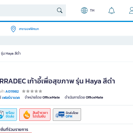
TH
สาขาออฟฟิศเมท
รุ่น Haya สีดำ
RADEC เก้าอี้เพื่อสุขภาพ รุ่น Haya สีดำ
นค้า
A011982
เฟอร์ราเดค
จำหน่ายโดย
OfficeMate
ดำเนินการโดย
OfficeMate
์
พร้อม
สินค้าราคา
จัดส่งโดย
จัดส่ง
โปรโมชั่น
OFM
ชั่นที่ร่วมรายการ