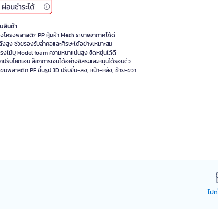
ับสินค้า
ิงโครงพลาสติก PP หุ้มผ้า Mesh ระบายอากาศได้ดี
ลังสูง ช่วยรองรับลำคอและศีรษะได้อย่างเหมาะสม
งโครงไม้บุ Model foam ความหนาแน่นสูง ยืดหยุ่นได้ดี
ถปรับโยกเอน ล็อกการเอนได้อย่างอิสระและหมุนได้รอบตัว
แขนพลาสติก PP ขึ้นรูป 3D ปรับขึ้น-ลง, หน้า-หลัง, ซ้าย-ขวา
ไปที