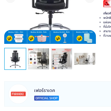
เกี่ยวก
พนักพ
แผ่นห
ที่นั่
สามาร
ที่วาง
เฟอร์ราเดค