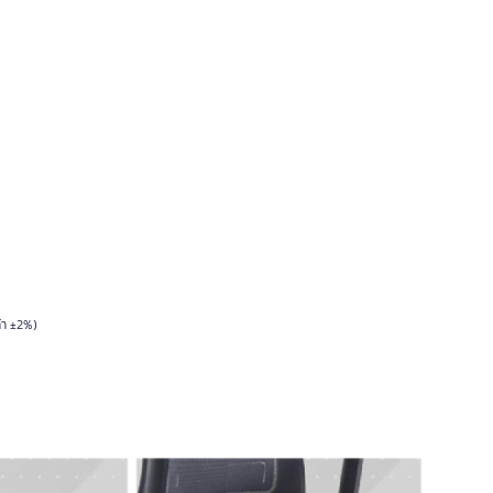
้า ±2%)