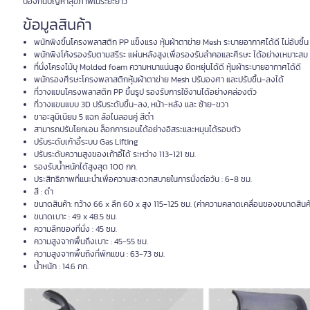
ป้องกันปัญหาสุขภาพในระยะยาว
ข้อมูลสินค้า
พนักพิงขึ้นโครงพลาสติก PP แข็งแรง หุ้มผ้าตาข่าย Mesh ระบายอากาศได้ดี ไม่อับชื้น
พนักพิงโค้งรองรับตามสรีระ แผ่นหลังสูงเพื่อรองรับลำคอและศีรษะ ได้อย่างเหมาะสม
ที่นั่งโครงไม้บุ Molded foam ความหนาแน่นสูง ยืดหยุ่นได้ดี หุ้มผ้าระบายอากาศได้ดี
พนักรองศีรษะโครงพลาสติกหุ้มผ้าตาข่าย Mesh ปรับองศา และปรับขึ้น-ลงได้
ที่วางแขนโครงพลาสติก PP ขึ้นรูป รองรับการใช้งานได้อย่างคล่องตัว
ที่วางแขนแบบ 3D ปรับระดับขึ้น-ลง, หน้า-หลัง และ ซ้าย-ขวา
ขาอะลูมิเนียม 5 แฉก ล้อไนลอนคู่ สีดำ
สามารถปรับโยกเอน ล็อกการเอนได้อย่างอิสระและหมุนได้รอบตัว
ปรับระดับเก้าอี้ระบบ Gas Lifting
ปรับระดับความสูงของเก้าอี้ได้ ระหว่าง 113-121 ซม.
รองรับน้ำหนักได้สูงสุด 100 กก.
ประสิทธิภาพที่แนะนำเพื่อความสะดวกสบายในการนั่งต่อวัน : 6-8 ชม.
สี : ดำ
ขนาดสินค้า: กว้าง 66 x ลึก 60 x สูง 115-125 ซม. (ค่าความคลาดเคลื่อนของขนาดสินค
ขนาดเบาะ : 49 x 48.5 ซม.
ความลึกของที่นั่ง : 45 ซม.
ความสูงจากพื้นถึงเบาะ : 45-55 ซม.
ความสูงจากพื้นถึงที่พักแขน : 63-73 ซม.
น้ำหนัก : 14.6 กก.