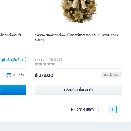
กรณ์ตกแต่งงานวัน
เกิด (สีชมพู)
หน่วย
ณ์ตกแต่งงานวัน
CASSA ของตกแต่งพุ่มไม้คริสต์มาสปลอม รุ่น B1S051-CMG-
ชุด
30cm
สี
รหัสสินค้า YB65633
ดูตัวเลือกสินค้า >
฿ 379.00
3 - 7 วัน
หมดชั่วคราว
า
แจ้งเตือนเมื่อมีสินค้า
1-4 จาก 4 สินค้า
1