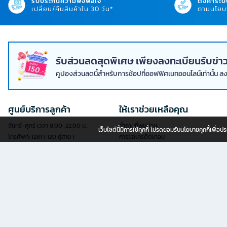
รับประกันความพึงพอใจ
ตั้งค่าระบ
เปลี่ยน/คืนสินค้าใน 30 วัน*
ตามนโยบา
รับส่วนลดสุดพิเศษ เพียงลงทะเบียนรับข
คูปองส่วนลดนี้สำหรับการช้อปที่ออฟฟิศเมทออนไลน์เท่านั้น ล
ศูนย์บริการลูกค้า
ให้เราช่วยเหลือคุณ
จันทร์-ศุกร์ เวลา 8.00-22.00 น.
คำถามที่พบบ่อย
เว็บไซต์นี้มีการใช้คุกกี้ โปรดยอมรับนโยบายคุกกี้เพื่
โทรศัพท์: 1281 ( 120 คู่สาย )
การขอเครดิตเทอม
แฟกซ์: 02-763-5555
การสมัครสมาชิก
อีเมล:
contact@officemate.co.th
การสั่งซื้อสินค้า
LINE:
@officemate
การชำระเงิน
การจัดส่งสินค้า
แบบฟอร์มออนไลน์
การเช็คสถานะการสั่งซื้อ
เช็คสถานะการจัดส่ง
สะดวกยิ่งขึ้นด้วยบริการยื่นคำขอผ่านแบบ
นโยบายการเปลี่ยน/คืนสินค้า
ฟอร์มออนไลน์ด้วยตัวคุณเอง
ลงทะเบียนรับประกันเฟอร์นิเจอร์