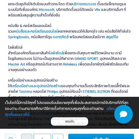
ยกระดับธุรกิจให้เติบโตแบบก้าวกระโดด ด้วย
บริการครบวงจร
ตั้งแต่แพ็กเกจดูแล
ระบบไอทีเพื่อองค์กร
Microsoft
, บริการติดตั้งแอร์ติดผนัง
Vfix
และบริการอื่นๆ ที่
พร้อมสนับสนุนสู่ความสำเร็จที่ยั่งยืน
หนังสือ & คอร์สเรียนออนไลน์
รวม
หนังสือและคอร์สเรียนออนไลน์
หลากหลายแนวให้เลือกจุใจ เช่น หนังสือให้กำลังใจ
Springbooks
, หนังสือการ์ตูน
บงกชคิดส์
พร้อมคอร์สออนไลน์จาก
สคูลดิโอ
ไลฟ์สไตล์
สำหรับองค์กรที่มองหาสินค้า
ไลฟ์สไตล์
เพื่อยกระดับคุณภาพชีวิตพนักงาน เรามี
โซลูชันครบวงจร ไม่ว่าจะเป็นอุปกรณ์กีฬาจาก
GRAND SPORT
, อุปกรณ์ศิลปะจาก
Master Art
หรืออุปกรณ์เดินทางจาก
Retekess
เพื่อตอบโจทย์ทุกไลฟ์สไตล์ของทีม
งานคุณอย่างลงตัว
เครื่องมือช่างและอุปกรณ์ก่อสร้าง
ให้
เครื่องมือช่างและอุปกรณ์ก่อสร้าง
ของคุณทำงานเต็มประสิทธิภาพด้วยปลั๊กไฟและ
สายไฟ
Toshino
หลอดไฟ
Philips
อุปกรณ์ห้องน้ำ
STIEBEL ELTRON
ที่ตอบโจทย์
ทั้งคุณภาพและความปลอดภัยในการใช้งานระดับมืออาชีพ
เว็บไซต์นี้มีการใช้คุกกี้ โปรดยอมรับนโยบายคุกกี้เพื่อประสบการณ์การใช้บริการที่ดีที่สุด
เฟอร์นิเจอร์
นโยบายการใช้
ของท่าน ท่านสามารถศึกษาวิธีการตั้งค่าการควบคุมคุกกี้ของท่านผ่าน
เรานำเสนอ
เฟอร์นิเจอร์
สำนักงานที่ผสานดีไซน์เพื่อความสบายและฟังก์ชันการใช้งาน
คุกกี้ของเราที่นี่
ระดับสูง อาทิ โต๊ะทำงาน
ONE
และเก้าอี้สำนักงาน
Furradec
ที่ส่งเสริมสรีรศาสตร์
ยอมรับ
พร้อมด้วยตู้เก็บเอกสาร
ICONIC
เพื่อการจัดเก็บที่เป็นระเบียบ เพิ่มประสิทธิภาพการ
ทำงานให้ธุรกิจของคุณ