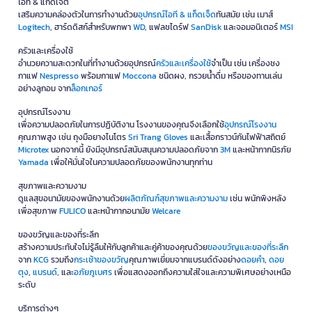
ไอที & แก็ดเจ็ต
เสริมความคล่องตัวในการทำงานด้วย
อุปกรณ์ไอที & แก็ดเจ็ด
ทันสมัย เช่น เมาส์
Logitech
, ฮาร์ดดิสก์สำหรับพกพา
WD
, แฟลชไดร์ฟ
SanDisk
และจอมอนิเตอร์
MSI
ครัวและเครื่องใช้
อำนวยความสะดวกในที่ทำงานด้วยอุปกรณ์
ครัวและเครื่องใช้
จำเป็น เช่น เครื่องชง
กาแฟ
Nespresso
พร้อมกาแฟ
Moccona
ชนิดผง, กรวยน้ำดื่ม หรือของทานเล่น
อย่างลูกอม จาก
ล็อกเกอร์
อุปกรณ์โรงงาน
เพื่อความปลอดภัยในการปฏิบัติงาน โรงงานของคุณจึงเลือกใช้
อุปกรณ์โรงงาน
คุณภาพสูง เช่น ถุงมือยางไนโตร
Sri Trang Gloves
และเสื้อกราวน์กันไฟฟ้าสถิตย์
Microtex
นอกจากนี้ ยังมีอุปกรณ์สนับสนุนความปลอดภัยจาก
3M
และหน้ากากนิรภัย
Yamada
เพื่อให้มั่นใจในความปลอดภัยของพนักงานทุกท่าน
สุขภาพและความงาม
ดูแลสุขอนามัยของพนักงานด้วย
ผลิตภัณฑ์สุขภาพและความงาม
เช่น พนักพิงหลัง
เพื่อสุขภาพ
FULICO
และหน้ากากอนามัย
Welcare
ของขวัญและของที่ระลึก
สร้างความประทับใจไม่รู้ลืมให้กับลูกค้าและคู่ค้าของคุณด้วย
ของขวัญและของที่ระลึก
จาก
KCG
รวมถึง
กระเช้าของขวัญ
คุณภาพเยี่ยมจากแบรนด์ดังอย่าง
ดอยคำ
,
ดอย
ตุง
,
แบรนด์
, และ
อภัยภูเบศร
เพื่อแสดงออกถึงความใส่ใจและความพิเศษอย่างเหนือ
ระดับ
บริการต่างๆ