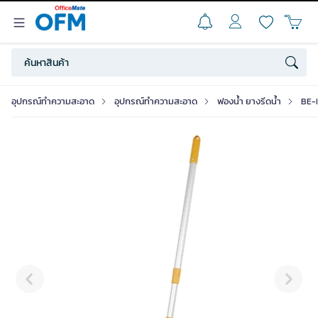
อุปกรณ์ทำความสะอาด
อุปกรณ์ทำความสะอาด
ฟองน้ำ ยางรีดน้ำ
BE-M