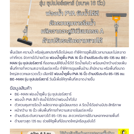
พื้นเปียก คราบน้ำ หรือฝุ่นสกปรกที่เช็ดไม่หมด ทำให้การถูพื้นใช้เวลานานและไม่สะอาด
เท่าที่ควร จัดการได้ง่ายด้วย
ฟองน้ำถูพื้น PVA 16 นิ้ว ด้ามปรับระดับ 85-135 ซม. BE-
MAN รุ่น ซุปเปอร์สตาร์
ที่ออกแบบให้ซับน้ำได้ดี รีดน้ำแห้งไว พร้อมหน้ากว้างช่วยเพิ่ม
พื้นที่การทำความสะอาดในแต่ละครั้ง ทำให้การดูแลพื้นบ้าน สำนักงาน หรือพื้นที่ขนาด
ใหญ่สะดวกและรวดเร็ว เลือกใช้
ฟองน้ำถูพื้น PVA 16 นิ้ว ด้ามปรับระดับ 85-135 ซม.
BE-MAN รุ่น ซุปเปอร์สตาร์
วันนี้เพื่อให้ทุกพื้นที่สะอาดง่ายขึ้น
ข้อมูลสินค้า
BE-MAN ฟองน้ำถูพื้น รุ่น ซุปเปอร์สตาร์
ฟองน้ำ PVA สีดำ ซับน้ำได้ดีกว่าฟองน้ำทั่วไป
ตัวควบคุมการรีดน้ำ ผลิตจากอะลูมิเนียมเกรด A รีดน้ำได้อย่างมีประสิทธิภาพ
หน้ากว้าง 16 นิ้ว เพิ่มพื้นที่การทำความสะอาดในแต่ละครั้ง
ด้ามปรับระดับความยาวได้ 85-135 ซม. สะดวกต่อการใช้งานหลากหลายพื้นที่
ด้ามยาวสุด 135 ซม. ช่วยให้ถูพื้นที่มีขนาดใหญ่หรือมุมอับได้