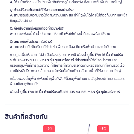
A:
ได้ หน้ากว้าง 16 นิ้วช่วยเพิ่มพื้นที่การถูในแต่ละครั้ง จึงเหมาะกับพื้นที่ขนาดใหญ่
Q: ด้ามปรับระดับช่วยให้ใช้งานสะดวกอย่างไร?
A:
สามารถปรับความยาวได้ตามความเหมาะสม ทำให้ถูพื้นได้โดยไม่ต้องก้มมาก และเข้า
ถึงมุมอับได้ง่าย
Q: ก่อนใช้งานครั้งแรกต้องทำอย่างไร?
A:
ควรแช่ฟองน้ำในน้ำประมาณ 15 นาที เพื่อให้ฟองน้ำนิ่มและพร้อมใช้งาน
Q: เหมาะกับพื้นประเภทใดบ้าง?
A:
เหมาะสำหรับพื้นเรียบทั่วไป เช่น พื้นกระเบื้อง หิน หรือพื้นบ้านและสำนักงาน
การดูแลพื้นให้สะอาดไม่จำเป็นต้องยุ่งยาก หากมี
ฟองน้ำถูพื้น PVA 16 นิ้ว ด้ามปรับ
ระดับ 85-135 ซม. BE-MAN รุ่น ซุปเปอร์สตาร์
ที่ช่วยซับน้ำได้ดี รีดน้ำง่าย และ
ครอบคลุมพื้นที่การถูได้กว้าง ทำให้การทำความสะอาดบ้านหรือสถานที่ทำงานรวดเร็ว
และมีประสิทธิภาพมากขึ้น เหมาะสำหรับทั้งบ้านพักอาศัยและพื้นที่ใช้งานขนาดใหญ่
#ม็อบฟองน้ำถูพื้น #ฟองน้ำถูพื้นPVA #ม็อบถูพื้นด้ามยาว #อุปกรณ์ทำความสะอาด
พื้น #ม็อบถูพื้น16นิ้ว
ฟองน้ำถูพื้น PVA 16 นิ้ว ด้ามปรับระดับ 85-135 ซม. BE-MAN รุ่น ซุปเปอร์สตาร์
สินค้าที่คล้ายกัน
- 9 %
- 5 %