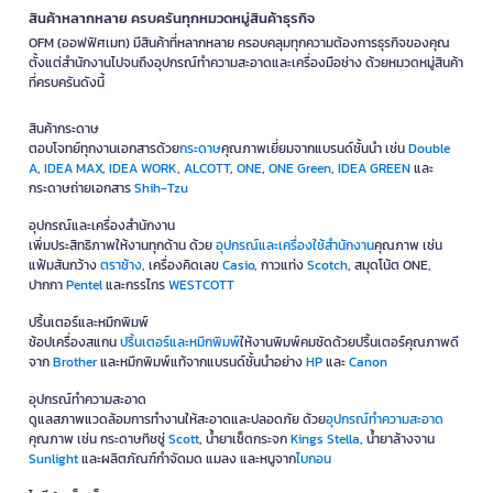
สินค้าหลากหลาย ครบครันทุกหมวดหมู่สินค้าธุรกิจ
OFM (ออฟฟิศเมท) มีสินค้าที่หลากหลาย ครอบคลุมทุกความต้องการธุรกิจของคุณ
ตั้งแต่สำนักงานไปจนถึงอุปกรณ์ทำความสะอาดและเครื่องมือช่าง ด้วยหมวดหมู่สินค้า
ที่ครบครันดังนี้
สินค้ากระดาษ
ตอบโจทย์ทุกงานเอกสารด้วย
กระดาษ
คุณภาพเยี่ยมจากแบรนด์ชั้นนำ เช่น
Double
A
,
IDEA MAX
,
IDEA WORK
,
ALCOTT
,
ONE
,
ONE Green
,
IDEA GREEN
และ
กระดาษถ่ายเอกสาร
Shih-Tzu
อุปกรณ์และเครื่องสำนักงาน
เพิ่มประสิทธิภาพให้งานทุกด้าน ด้วย
อุปกรณ์และเครื่องใช้สำนักงาน
คุณภาพ เช่น
แฟ้มสันกว้าง
ตราช้าง
, เครื่องคิดเลข
Casio
, กาวแท่ง
Scotch
, สมุดโน้ต ONE,
ปากกา
Pentel
และกรรไกร
WESTCOTT
ปริ้นเตอร์และหมึกพิมพ์
ช้อปเครื่องสแกน
ปริ้นเตอร์และหมึกพิมพ์
ให้งานพิมพ์คมชัดด้วยปริ้นเตอร์คุณภาพดี
จาก
Brother
และหมึกพิมพ์แท้จากแบรนด์ชั้นนำอย่าง
HP
และ
Canon
อุปกรณ์ทำความสะอาด
ดูแลสภาพแวดล้อมการทำงานให้สะอาดและปลอดภัย ด้วย
อุปกรณ์ทำความสะอาด
คุณภาพ เช่น กระดาษทิชชู่
Scott
, น้ำยาเช็ดกระจก
Kings Stella
, น้ำยาล้างจาน
Sunlight
และผลิตภัณฑ์กำจัดมด แมลง และหนูจาก
ไบกอน