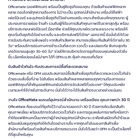
Officemate (ออฟฟิศเมท) พร้อมเป็นคู่คิดธุรกิจของคุณ ด้วยสินค้าออฟฟิศหลาก
หลาย ตอบโจทย์ทุกความต้องการ ไม่ว่าจะเป็น อุปกรณ์สำนักงาน เครื่องใช้ไฟฟ้า
เฟอร์นิเจอร์ และอุปกรณ์เพื่อธุรกิจไว้อย่างครบครัน เหมาะสำหรับองค์กรทุกขนาด ผู้
ประกอบการรายย่อย ร้านค้า รวมถึงผู้ที่ต้องการสินค้าคุณภาพดีในราคาสุดคุ้ม พร้อม
บริการประกอบเฟอร์นิเจอร์ มืออาชีพ ช่วยให้คุณประหยัดเวลาและแรงงาน พร้อมให้
คุณเริ่มต้นธุรกิจได้อย่างราบรื่น และบริการส่งฟรีทั่วไทย* นอกจากนี้ ยังมั่นใจได้ด้วย
การรับประกันความพึงพอใจ หากสินค้าเสียหาย สามารถเปลี่ยน/คืนสินค้าได้ภายใน 30
วัน* พร้อมบริการช่องทางการชำระเงินที่สะดวก รวดเร็ว และปลอดภัย พิเศษสุดกับ
เครดิตเทอมสูงสุด 30-60 วัน* ช่วยให้การบริหารจัดการธุรกิจของคุณคล่องตัวยิ่ง
ขึ้น เลือกช้อปออนไลน์ง่ายๆ ได้ที่ OFM.co.th คุ้มค่า ครบจบที่เดียว!
รับสินค้าไวทันใจ กับประสบการณ์ซื้อที่สะดวกสบาย
Officemate หรือ OFM มอบประสบการณ์ซื้อสินค้าเพื่อธุรกิจที่สะดวกและรวดเร็วทันใจ
ด้วยระบบสั่งซื้อที่ง่าย ไม่ซับซ้อน พร้อมสินค้าหลากหลายครบทุกความต้องการของ
ออฟฟิศคุณที่สำคัญออฟฟิศเมทยังมีบริการจัดส่งฟรีทั่วประเทศ* ให้คุณประหยัด
เวลาและค่าใช้จ่ายในการเดินทาง มั่นใจได้ว่าจะได้รับสินค้าตรงเวลาอย่างแน่นอน
วางใจ OfficeMate แบรนด์อุปกรณ์สำนักงาน เครื่องเขียน คุณภาพกว่า 30 ปี
OfficeMate คือแบรนด์ที่ธุรกิจไว้วางใจมาตลอดกว่า 30 ปี ด้วยการคัดเลือกสินค้า
คุณภาพเยี่ยม พร้อมบริการจัดส่งรวดเร็วทันใจ และการดูแลหลังการขายที่เหนือกว่า
ทำให้ออฟฟิศเมทเป็นมากกว่าผู้จำหน่ายอุปกรณ์สำนักงาน เราคือพันธมิตรที่เข้าใจและ
พร้อมสนับสนุนทุกธุรกิจให้เติบโตอย่างราบรื่น หากคุณกำลังมองหาสินค้าเพื่อ
สำนักงานที่พร้อมด้วยสินค้าและบริการครบวงจร มั่นใจได้เลยว่า OFM จะเป็นตัวเลือกที่
ดีที่สุดสำหรับคุณ