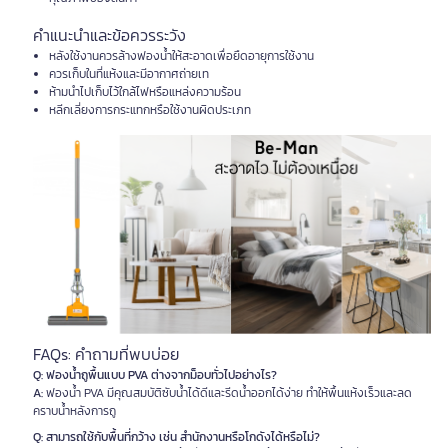
คำแนะนำและข้อควรระวัง
หลังใช้งานควรล้างฟองน้ำให้สะอาดเพื่อยืดอายุการใช้งาน
ควรเก็บในที่แห้งและมีอากาศถ่ายเท
ห้ามนำไปเก็บไว้ใกล้ไฟหรือแหล่งความร้อน
หลีกเลี่ยงการกระแทกหรือใช้งานผิดประเภท
FAQs: คำถามที่พบบ่อย
Q: ฟองน้ำถูพื้นแบบ PVA ต่างจากม็อบทั่วไปอย่างไร?
A:
ฟองน้ำ PVA มีคุณสมบัติซับน้ำได้ดีและรีดน้ำออกได้ง่าย ทำให้พื้นแห้งเร็วและลด
คราบน้ำหลังการถู
Q: สามารถใช้กับพื้นที่กว้าง เช่น สำนักงานหรือโกดังได้หรือไม่?