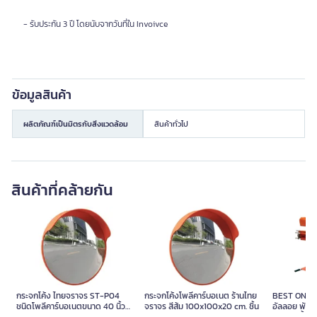
- รับประกัน 3 ปี โดยนับจากวันที่ใน Invoivce
ข้อมูลสินค้า
ผลิตภัณฑ์เป็นมิตรกับสิ่งแวดล้อม
สินค้าทั่วไป
คนส่วนใหญ่สนใจและช้อปสินค้าเหล่านี้ต่อ
SATURN ถังดับเพลิงเคมีแห้ง สี
SATURN ถังดับเพลิงเคมีแห้ง 5
ถังดับเพลิงเค
แดง ขนาด 10 ปอนด์
ปอนด์ สีแดง
วันหมดอายุ) 