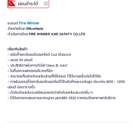
Fire Winner
แบรนด์
จำหน่ายโดย
OfficeMate
ดำเนินการโดย
FIRE WINNER AND SAFATY CO.,LTD
เกี่ยวกับสินค้า
- ชนิดก๊าซคาร์บอนไดออกไซด์ Co2 (ถังแดง)
- ขนาด 10 ปอนด์
- ประสิทธิภาพในการดับไฟ Class B, และC
- ไม่ทิ้งคราบสกปรกบริเวณที่ฉีด
- สามารถเก็บสารดับเพลิงส่วนที่ใช้ไม่หมด ไว้ใช้งานครั้งต่อไปได้อีก
- ภายในบรรจุก๊าซคาร์บอนไดออกไซด์ไว้ในถังที่ทนแรงดันสูง ประมาณ 800 – 1200
ปอนด์ ต่อตารางนิ้ว
- ตัวถังดับเพลิงจะหนักและหนากว่าถังดับเพลิงประเภทอื่น ๆ
- ได้รับการทดสอบตามมาตรฐาน มอก.881-2532 จากกรมวิทยาศาสตร์บริการ