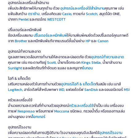
ออฟฟิศคุณที่สำคัญออฟฟิศเมทยังมีบริการจัดส่งฟรีทั่วประเทศ* ให้คุณประหยัด
เวลาและค่าใช้จ่ายในการเดินทาง มั่นใจได้ว่าจะได้รับสินค้าตรงเวลาอย่างแน่นอน
วางใจ OfficeMate แบรนด์อุปกรณ์สำนักงาน เครื่องเขียน คุณภาพกว่า 30 ปี
OfficeMate คือแบรนด์ที่ธุรกิจไว้วางใจมาตลอดกว่า 30 ปี ด้วยการคัดเลือกสินค้า
คุณภาพเยี่ยม พร้อมบริการจัดส่งรวดเร็วทันใจ และการดูแลหลังการขายที่เหนือกว่า
ทำให้ออฟฟิศเมทเป็นมากกว่าผู้จำหน่ายอุปกรณ์สำนักงาน เราคือพันธมิตรที่เข้าใจและ
พร้อมสนับสนุนทุกธุรกิจให้เติบโตอย่างราบรื่น หากคุณกำลังมองหาสินค้าเพื่อ
สำนักงานที่พร้อมด้วยสินค้าและบริการครบวงจร มั่นใจได้เลยว่า OFM จะเป็นตัวเลือกที่
ดีที่สุดสำหรับคุณ
สินค้าหลากหลาย ครบครันทุกหมวดหมู่สินค้าธุรกิจ
OFM (ออฟฟิศเมท) มีสินค้าที่หลากหลาย ครอบคลุมทุกความต้องการธุรกิจของคุณ
ตั้งแต่สำนักงานไปจนถึงอุปกรณ์ทำความสะอาดและเครื่องมือช่าง ด้วยหมวดหมู่สินค้า
ที่ครบครันดังนี้
สินค้ากระดาษ
ตอบโจทย์ทุกงานเอกสารด้วย
กระดาษ
คุณภาพเยี่ยมจากแบรนด์ชั้นนำ เช่น
Double
A
,
IDEA MAX
,
IDEA WORK
,
ALCOTT
,
ONE
,
ONE Green
,
IDEA GREEN
และ
กระดาษถ่ายเอกสาร
Shih-Tzu
อุปกรณ์และเครื่องสำนักงาน
เพิ่มประสิทธิภาพให้งานทุกด้าน ด้วย
อุปกรณ์และเครื่องใช้สำนักงาน
คุณภาพ เช่น
แฟ้มสันกว้าง
ตราช้าง
, เครื่องคิดเลข
Casio
, กาวแท่ง
Scotch
, สมุดโน้ต ONE,
ปากกา
Pentel
และกรรไกร
WESTCOTT