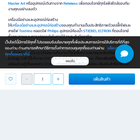
ดูแลสุขอนามัยของพนักงานด้วย
ผลิตภัณฑ์สุขภาพและความงาม
เช่น พนักพิงหลัง
เพื่อสุขภาพ
FULICO
และหน้ากากอนามัย
Welcare
ของขวัญและของที่ระลึก
สร้างความประทับใจไม่รู้ลืมให้กับลูกค้าและคู่ค้าของคุณด้วย
ของขวัญและของที่ระลึก
จาก
KCG
รวมถึง
กระเช้าของขวัญ
คุณภาพเยี่ยมจากแบรนด์ดังอย่าง
ดอยคำ
,
ดอย
ตุง
,
แบรนด์
, และ
อภัยภูเบศร
เพื่อแสดงออกถึงความใส่ใจและความพิเศษอย่างเหนือ
เว็บไซต์นี้มีการใช้คุกกี้ โปรดยอมรับนโยบายคุกกี้เพื่อประสบการณ์การใช้บริการที่ดีที่สุด
ระดับ
นโยบายการใช้
ของท่าน ท่านสามารถศึกษาวิธีการตั้งค่าการควบคุมคุกกี้ของท่านผ่าน
คุกกี้ของเราที่นี่
บริการต่างๆ
ยกระดับธุรกิจให้เติบโตแบบก้าวกระโดด ด้วย
บริการครบวงจร
ตั้งแต่แพ็กเกจดูแล
ยอมรับ
ระบบไอทีเพื่อองค์กร
Microsoft
, บริการติดตั้งแอร์ติดผนัง
Vfix
และบริการอื่นๆ ที่
พร้อมสนับสนุนสู่ความสำเร็จที่ยั่งยืน
เพิ่มสินค้า
หนังสือ & คอร์สเรียนออนไลน์
รวม
หนังสือและคอร์สเรียนออนไลน์
หลากหลายแนวให้เลือกจุใจ เช่น หนังสือให้กำลังใจ
Springbooks
, หนังสือการ์ตูน
บงกชคิดส์
พร้อมคอร์สออนไลน์จาก
สคูลดิโอ
ไลฟ์สไตล์
สำหรับองค์กรที่มองหาสินค้า
ไลฟ์สไตล์
เพื่อยกระดับคุณภาพชีวิตพนักงาน เรามี
โซลูชันครบวงจร ไม่ว่าจะเป็นอุปกรณ์กีฬาจาก
GRAND SPORT
, อุปกรณ์ศิลปะจาก
Master Art
หรืออุปกรณ์เดินทางจาก
Retekess
เพื่อตอบโจทย์ทุกไลฟ์สไตล์ของทีม
งานคุณอย่างลงตัว
เครื่องมือช่างและอุปกรณ์ก่อสร้าง