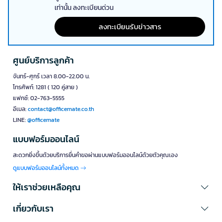
รับประกันความพึงพอใจ
เปลี่ยน/คืนสินค้าใน 30 วัน*
ตั้งค่าระบบอนุมัติ
ตามนโยบายบริษัทคุณ
รับเครดิตเทอม
สูงสุด 60 วัน*
ปฏิบัติทางภาษีถูกต้อง
รับส่วนลดสุดพิเศษ เพียงลงทะเบียน
รับข่าวสารจากออฟฟิศเมท
คูปองส่วนลดนี้สำหรับการช้อปที่ออฟฟิศเมทออนไลน์
เท่านั้น ลงทะเบียนด่วน
ลงทะเบียนรับข่าวสาร