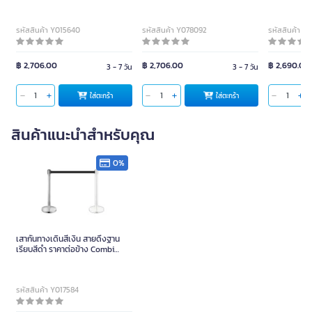
Fire 2000 
รหัสสินค้า 9004081
รหัสสินค้า 9004082
รหัสสินค้า Y
฿ 980.00
฿ 750.00
฿ 3,500.00
พร้อมจัดส่ง
พร้อมจัดส่ง
ใส่ตะกร้า
ใส่ตะกร้า
สินค้าที่คล้ายกัน
กระจกโค้ง ไทยจราจร ST-P04
กระจกโค้งโพลีคาร์บอเนต ร้านไทย
BEST ONE เป
ชนิดโพลีคาร์บอเนตขนาด 40 นิ้ว
จราจร สีส้ม 100x100x20 cm. ชิ้น
อัลลอย พับได
รวมประกับจับเสา
(รองรับน้ำหนั
รหัสสินค้า Y015640
รหัสสินค้า Y078092
รหัสสินค้า Y