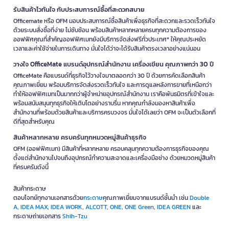
เดียว
ยุคนี้ที่ทุกธุรกิจต้องการความคล่องตัว การเลือกซื้อสินค้าสำนักงานจากแหล่งที่น่าเชื่อ
ถือจึงสำคัญอย่างยิ่ง ที่ OFM.co.th คุณจะพบกับสินค้าครบครันทุกความต้องการของ
ธุรกิจคุณ ไม่ว่าจะเป็นอุปกรณ์สำนักงาน กระดาษถ่ายเอกสาร เครื่องใช้ไฟฟ้า
ปริ้นเตอร์ หมึกพิมพ์ ผลิตภัณฑ์ทำความสะอาด หรือแม้แต่อุปกรณ์โรงงาน เราคัดสรร
สินค้าคุณภาพ พร้อมมอบสิทธิพิเศษและโปรโมชั่นมากมาย เพื่อให้คุณประหยัดเวลา
และค่าใช้จ่ายได้อย่างคุ้มค่าที่สุด เลือกซื้อที่ ออฟฟิศเมท จบครบทุกความต้องการของ
ธุรกิจคุณอย่างแท้จริง
ทำไมต้อง OfficeMate Online?
Officemate (ออฟฟิศเมท) พร้อมเป็นคู่คิดธุรกิจของคุณ ด้วยสินค้าออฟฟิศหลาก
หลาย ตอบโจทย์ทุกความต้องการ ไม่ว่าจะเป็น อุปกรณ์สำนักงาน เครื่องใช้ไฟฟ้า
เฟอร์นิเจอร์ และอุปกรณ์เพื่อธุรกิจไว้อย่างครบครัน เหมาะสำหรับองค์กรทุกขนาด ผู้
ประกอบการรายย่อย ร้านค้า รวมถึงผู้ที่ต้องการสินค้าคุณภาพดีในราคาสุดคุ้ม พร้อม
บริการประกอบเฟอร์นิเจอร์ มืออาชีพ ช่วยให้คุณประหยัดเวลาและแรงงาน พร้อมให้
คุณเริ่มต้นธุรกิจได้อย่างราบรื่น และบริการส่งฟรีทั่วไทย* นอกจากนี้ ยังมั่นใจได้ด้วย
การรับประกันความพึงพอใจ หากสินค้าเสียหาย สามารถเปลี่ยน/คืนสินค้าได้ภายใน 30
วัน* พร้อมบริการช่องทางการชำระเงินที่สะดวก รวดเร็ว และปลอดภัย พิเศษสุดกับ
เครดิตเทอมสูงสุด 30-60 วัน* ช่วยให้การบริหารจัดการธุรกิจของคุณคล่องตัวยิ่ง
ขึ้น เลือกช้อปออนไลน์ง่ายๆ ได้ที่ OFM.co.th คุ้มค่า ครบจบที่เดียว!
รับสินค้าไวทันใจ กับประสบการณ์ซื้อที่สะดวกสบาย
Officemate หรือ OFM มอบประสบการณ์ซื้อสินค้าเพื่อธุรกิจที่สะดวกและรวดเร็วทันใจ
ด้วยระบบสั่งซื้อที่ง่าย ไม่ซับซ้อน พร้อมสินค้าหลากหลายครบทุกความต้องการของ