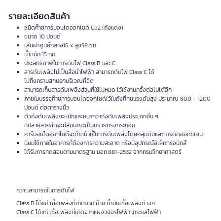
รายละเอียดสินค้า
ชนิดก๊าซคาร์บอนไดออกไซด์ Co2 (ถังแดง)
ขนาด 10 ปอนด์
เส้นผ่าศูนย์กลาง16 x สูง59 ซม.
น้ำหนัก 15 กก.
ประสิทธิภาพในการดับไฟ Class B และ C
สารดับเพลิงไม่เป็นสื่อนำไฟฟ้า สามารถดับไฟ Class C ได้
ไม่ทิ้งคราบสกปรกบริเวณที่ฉีด
สามารถเก็บสารดับเพลิงส่วนที่ใช้ไม่หมด ไว้ใช้งานครั้งต่อไปได้อีก
ภายในบรรจุก๊าซคาร์บอนไดออกไซด์ไว้ในถังที่ทนแรงดันสูง ประมาณ 800 – 1200
ปอนด์ ต่อตารางนิ้ว
ตัวถังดับเพลิงจะหนักและหนากว่าถังดับเพลิงประเภทอื่น ๆ
ที่ปลายสายฉีดจะมีลักษณะเป็นกรวยทรงกระบอก
คาร์บอนไดออกไซด์จะทำหน้าที่ในการดับเพลิงโดยคลุมดับและการตัดออกซิเจน
นิยมใช้ภายในอาคารที่ต้องการความสะอาด หรือมีอุปกรณ์อิเล็กทรอนิกส์
ได้รับการทดสอบตามมาตรฐาน มอก.881-2532 จากกรมวิทยาศาสตร์
ความสามารถในการดับไฟ
Class B ได้แก่ เชื้อเพลิงที่เกิดจาก ก๊าซ น้ำมันเชื้อเพลิงต่างๆ
Class C ได้แก่ เชื้อเพลิงที่เกิดจากแผงวงจรไฟฟ้า ,กระแสไฟฟ้า