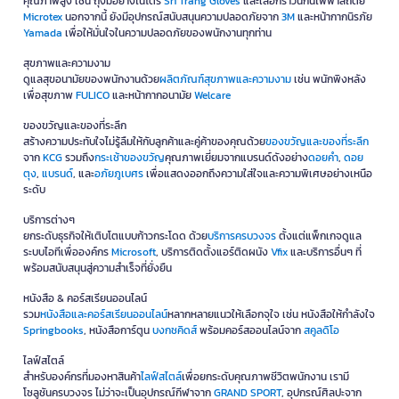
ปริ้นเตอร์และหมึกพิมพ์
ช้อปเครื่องสแกน
ปริ้นเตอร์และหมึกพิมพ์
ให้งานพิมพ์คมชัดด้วยปริ้นเตอร์คุณภาพดี
จาก
Brother
และหมึกพิมพ์แท้จากแบรนด์ชั้นนำอย่าง
HP
และ
Canon
อุปกรณ์ทำความสะอาด
ดูแลสภาพแวดล้อมการทำงานให้สะอาดและปลอดภัย ด้วย
อุปกรณ์ทำความสะอาด
คุณภาพ เช่น กระดาษทิชชู่
Scott
, น้ำยาเช็ดกระจก
Kings Stella
, น้ำยาล้างจาน
Sunlight
และผลิตภัณฑ์กำจัดมด แมลง และหนูจาก
ไบกอน
ไอที & แก็ดเจ็ต
เสริมความคล่องตัวในการทำงานด้วย
อุปกรณ์ไอที & แก็ดเจ็ด
ทันสมัย เช่น เมาส์
Logitech
, ฮาร์ดดิสก์สำหรับพกพา
WD
, แฟลชไดร์ฟ
SanDisk
และจอมอนิเตอร์
MSI
ครัวและเครื่องใช้
อำนวยความสะดวกในที่ทำงานด้วยอุปกรณ์
ครัวและเครื่องใช้
จำเป็น เช่น เครื่องชง
กาแฟ
Nespresso
พร้อมกาแฟ
Moccona
ชนิดผง, กรวยน้ำดื่ม หรือของทานเล่น
อย่างลูกอม จาก
ล็อกเกอร์
อุปกรณ์โรงงาน
เพื่อความปลอดภัยในการปฏิบัติงาน โรงงานของคุณจึงเลือกใช้
อุปกรณ์โรงงาน
คุณภาพสูง เช่น ถุงมือยางไนโตร
Sri Trang Gloves
และเสื้อกราวน์กันไฟฟ้าสถิตย์
Microtex
นอกจากนี้ ยังมีอุปกรณ์สนับสนุนความปลอดภัยจาก
3M
และหน้ากากนิรภัย
Yamada
เพื่อให้มั่นใจในความปลอดภัยของพนักงานทุกท่าน
สุขภาพและความงาม