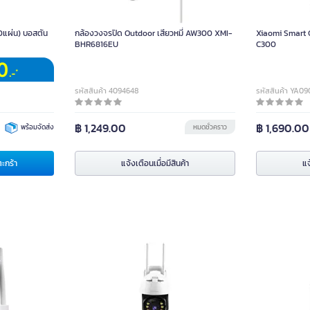
0แผ่น) บอสตัน
กล้องวงจรปิด Outdoor เสียวหมี่ AW300 XMI-
Xiaomi Smart C
BHR6816EU
C300
รหัสสินค้า 4094648
รหัสสินค้า YA09
฿ 1,249.00
฿ 1,690.00
พร้อมจัดส่ง
หมดชั่วคราว
ตะกร้า
แจ้งเตือนเมื่อมีสินค้า
แจ
VSTARCAM กล้องวงจรปิด IP CAMERA รุ่น
กล้องวงจ
CS64 ความละเอียด 3MP (ใช้ภายนอก)
พิกเซล Vs