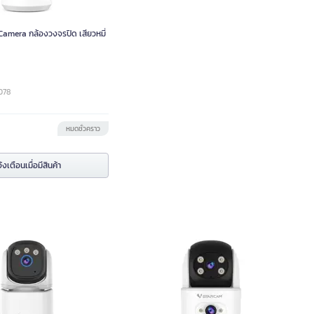
amera กล้องวงจรปิด เสียวหมี่
078
หมดชั่วคราว
้งเตือนเมื่อมีสินค้า
รปิดไร้สาย สําหรับภายใน 4 ล้าน
กล้องวงจรปิดเลนส์คู่ Dual lens IP Camera
tarcam CS995Q กล้องเปล่า (No
Indoor Vstarcam CS996DR กล้องเปล่า (No