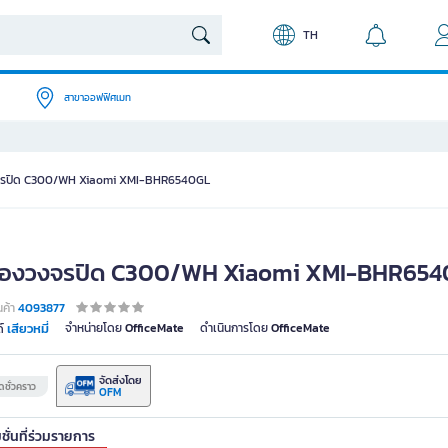
TH
สาขาออฟฟิศเมท
จรปิด C300/WH Xiaomi XMI-BHR6540GL
้องวงจรปิด C300/WH Xiaomi XMI-BHR65
นค้า
4093877
เสียวหมี่
จำหน่ายโดย
OfficeMate
ดำเนินการโดย
OfficeMate
์
จัดส่งโดย
ชั่วคราว
OFM
ชั่นที่ร่วมรายการ