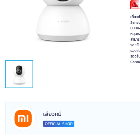
เกี่ยวก
Senso
มุมมอ
หมุนก
สามาร
รองรับ
รองรั
รองรับ
Conne
เสียวหมี่