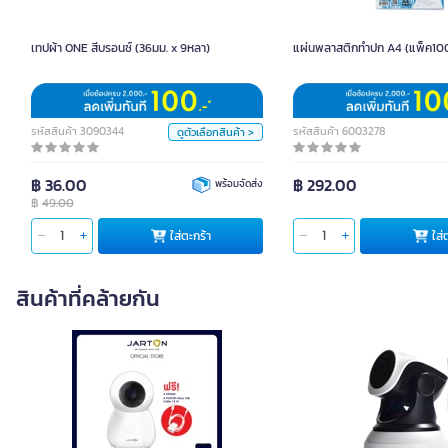
49.00
เทปผ้า ONE สีบรอนซ์ (36มม. x 9หลา)
แผ่นพลาสติกทำปก A4 (แพ็ค10
สี
เงิน
ดำ
น้ำเงิน
แดง
เขียว
เหลือง
รหัสสินค้า 3090344
รหัสสินค้า 6003278
ดูตัวเลือกสินค้า >
หน่วย
฿ 36.00
฿ 292.00
พร้อมจัดส่ง
ม้วน
฿
49.00
ใส่ตะกร้า
ใส่ตะกร้า
ใส่
สินค้าที่คล้ายกัน