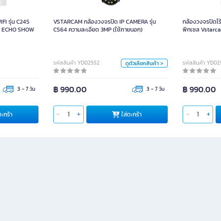
FI รุ่น C24S
VSTARCAM กล้องวงจรปิด IP CAMERA รุ่น
กล้องวงจรปิดไร้
ตัวเลือก
ับ ECHO SHOW
CS64 ความละเอียด 3MP (ใช้ภายนอก)
พิกเซล Vstarc
Mem) ตัว
กล้องเปล่า (No Mem)
กล้อง + Mem 64GB
รหัสสินค้า YD02552
รหัสสินค้า YD0
ดูตัวเลือกสินค้า >
กล้
กล้อง + Mem Highspeed 32GB
กล้
฿ 990.00
฿ 990.00
3 - 7 วัน
3 - 7 วัน
กล้อง + Mem Samsung 256GB
กล้
กล้อง + Mem Kingston 64 GB
ใส่ตะกร้า
ใส่ตะ
ตะกร้า
ใส่ตะกร้า
กล้
กล้อง + Mem Kingston 128 GB
หน่วย
ตัว