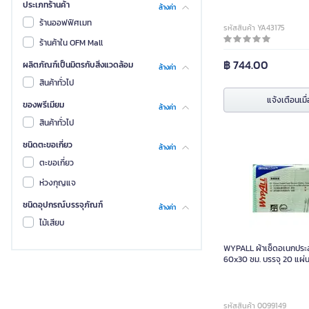
ประเภทร้านค้า
ล้างค่า
SDI
ร้านออฟฟิศเมท
รหัสสินค้า YA43175
STE
ร้านค้าใน OFM Mall
ไวป์ออล
฿ 744.00
ผลิตภัณฑ์เป็นมิตรกับสิ่งแวดล้อม
ล้างค่า
Master Lock
สินค้าทั่วไป
ทาจิม่า
แจ้งเตือนเมื่
ของพรีเมียม
ล้างค่า
O.T.P.
สินค้าทั่วไป
Non-Brand
ชนิดตะขอเกี่ยว
ล้างค่า
เมต้า
ตะขอเกี่ยว
HANDI
ห่วงกุญแจ
U HENG
ชนิดอุปกรณ์บรรจุภัณฑ์
ล้างค่า
พีเค
ไม้เสียบ
MHC
WYPALL ผ้าเช็ดอเนกประส
INDEX LIVING MALL
60x30 ซม. บรรจุ 20 แผ่
THAI SUN SPORT
เบนน่อน
รหัสสินค้า 0099149