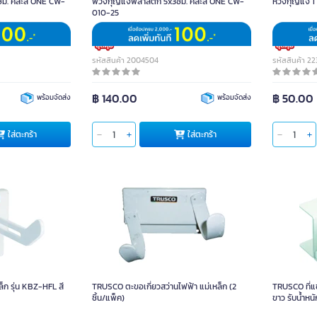
ม. คละสี ONE CW-
พวงกุญแจพลาสติก 5x3ซม. คละสี ONE CW-
ห่วงกุญแจ 1 
010-25
รหัสสินค้า 2004504
รหัสสินค้า 2
฿ 140.00
฿ 50.00
พร้อมจัดส่ง
พร้อมจัดส่ง
ใส่ตะกร้า
ใส่ตะกร้า
็ก รุ่น KBZ-HFL สี
TRUSCO ตะขอเกี่ยวสว่านไฟฟ้า แม่เหล็ก (2
TRUSCO ที่แ
ชิ้น/แพ็ค)
ขาว รับน้ำหนั