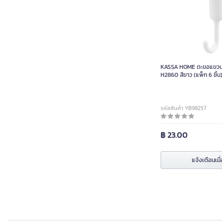
จ
ผ่อนชำร
KASSA HOME ตะขอแขวนพล
H2860 สีขาว (แพ็ก 6 ชิ้น
รหัสสินค้า YB98257
฿ 23.00
แจ้งเตือนเมื่