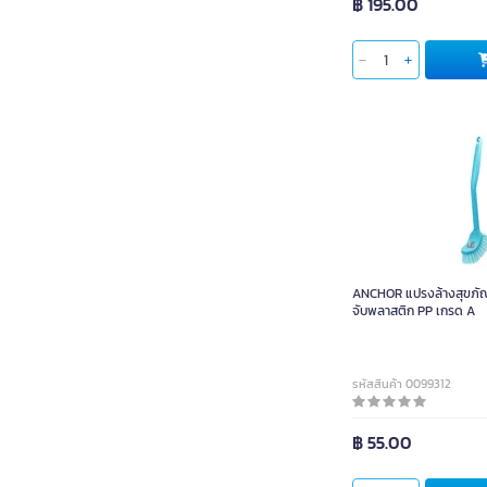
฿ 195.00
เจนเทิล แคร์
ME.STYLE
ไจแอ้นท์ คิงคอง โปร
COLT
POLYFLEX
แม๊กเอ๊กซ์
AMERICAN STANDARD
LIAO
EIDOSA
ANCHOR แปรงล้างสุขภัณฑ์ฮ
บีเวลล์
จับพลาสติก PP เกรด A
WSP
KLEANER
รหัสสินค้า 0099312
เอ็กซ์-ซาย
฿ 55.00