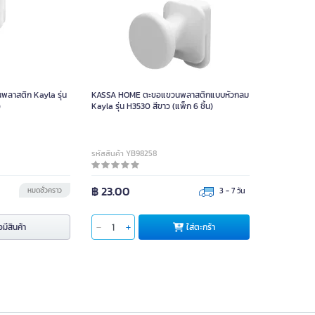
จัดส่งอย่างเดียว
จัดส่งอย่างเดียว
ัดส่งพร้อมติดตั้ง
จัดส่งพร้อมติดตั้ง
การผ่อนชำระ
การผ่อนชำระ
ะ
ชำระเต็ม
าสติก Kayla รุ่น
KASSA HOME ตะขอแขวนพลาสติกแบบหัวกลม
ผ่อนชำระ
ชำระเต็ม
)
Kayla รุ่น H3530 สีขาว (แพ็ก 6 ชิ้น)
รหัสสินค้า YB98258
฿ 23.00
หมดชั่วคราว
3 - 7 วัน
อมีสินค้า
ใส่ตะกร้า