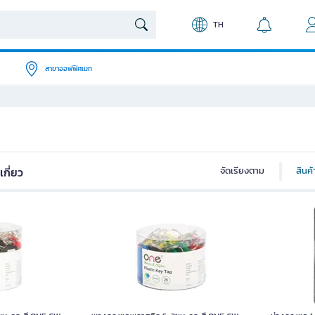
TH
สาขาออฟฟิศเมท
กี่ยว
จัดเรียงตาม
สินค