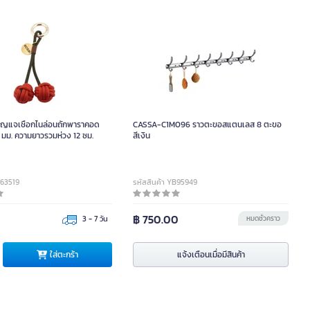
การจัดส่ง
การจัดส่ง
จัดส่งอย่างเดียว
จัดส่งอย่างเดียว
จัดส่งพร้อมติดตั้ง
จัดส่งพร้อมติดตั้ง
การผ่อนชำระ
การผ่อนชำระ
ุญแจเชือกไนล่อนถักพาราคอด
CASSA-C1M096 ราวตะขอสแตนเลส 8 ตะขอ
ผ่อนชำระ
ชำระเต็ม
ผ่อนชำระ
ชำระเต็ม
 มม. ความยาวรวมห่วง 12 ซม.
สีเงิน
B63519
รหัสสินค้า YB95949
0
฿ 750.00
3 - 7 วัน
หมดชั่วคราว
ใส่ตะกร้า
แจ้งเตือนเมื่อมีสินค้า