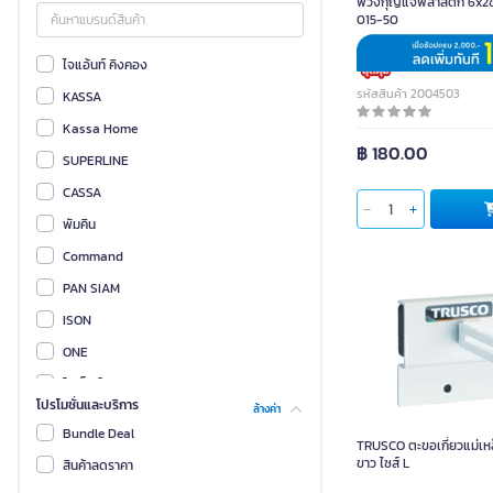
พวงกุญแจพลาสติก 6x2ซ
015-50
ไจแอ้นท์ คิงคอง
รหัสสินค้า 2004503
KASSA
Kassa Home
฿ 180.00
SUPERLINE
CASSA
พัมคิน
Command
PAN SIAM
ISON
ONE
โซเล็กซ์
โปรโมชั่นและบริการ
ล้างค่า
COACH
Bundle Deal
TRUSCO ตะขอเกี่ยวแม่เหล
Lockhome
ขาว ไซส์ L
สินค้าลดราคา
ทรัสโก้