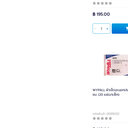
COTTO
SOLO
฿ 195.00
IDEO HOME
YAMADA
VRH
ซูปา
ดีแบค
LION SPEED
GT
SPOA
สกุโณ
WYPALL ผ้าเช็ดอเนอกปร
ดิฟฟ์อีโค
ซม. (20 แผ่น/แพ็ค)
ตราสมอ
BTICINO
รหัสสินค้า 0099202
Toolmax
ดีพาร์ค