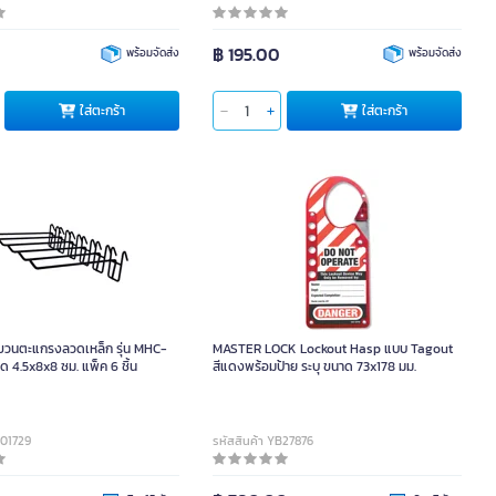
฿ 195.00
พร้อมจัดส่ง
พร้อมจัดส่ง
ใส่ตะกร้า
ใส่ตะกร้า
วนตะแกรงลวดเหล็ก รุ่น MHC-
MASTER LOCK Lockout Hasp แบบ Tagout
ด 4.5x8x8 ซม. แพ็ค 6 ชิ้น
สีแดงพร้อมป้าย ระบุ ขนาด 73x178 มม.
B01729
รหัสสินค้า YB27876