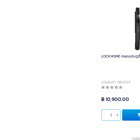
LOCKHOME กลอนประตู
จ
LOCKHOME กลอนประตูดิจ
ผ่อนชำร
รหัสสินค้า YB53329
฿ 10,900.00
ใส่ตะกร้า