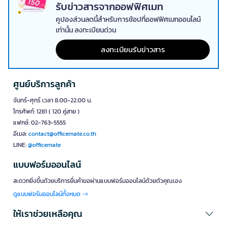
รับข่าวสารจากออฟฟิศเมท
3. พร็อพและอุปกรณ์ตกแต่งพิเศษ
คูปองส่วนลดนี้สำหรับการช้อปที่ออฟฟิศเมทออนไลน์
พร็อพและอุปกรณ์ตกแต่ง ที่หลากหลาย เช่น ลูกโป่งธีมเทศกาล ป้ายแขวน
เท่านั้น ลงทะเบียนด่วน
สวยงาม หรือผ้าโพกหัวลายเทศกาล ช่วยให้การตกแต่งมีความสมบูรณ์และ
เป็นเอกลักษณ์มากยิ่งขึ้น
ลงทะเบียนรับข่าวสาร
4. ต้นคริสต์มาสและอุปกรณ์ประดับต้นไม้
ต้นคริสต์มาสปลอมคุณภาดีพร้อมอุปกรณ์ประดับ เช่น ลูกบอลเงิน ทอง ดาว
ศูนย์บริการลูกค้า
ประดับ และโบว์สีสัน เป็นสัญลักษณ์แห่งความสุขและความอบอุ่นในช่วง
เทศกาลคริสต์มาส สร้างบรรยากาศแสนพิเศษให้กับบ้าน
จันทร์-ศุกร์ เวลา 8.00-22.00 น.
โทรศัพท์: 1281 ( 120 คู่สาย )
เทคนิคการเลือกของตกแต่งตามเทศกาลให้เหมาะ
แฟกซ์: 02-763-5555
สม
อีเมล:
contact@officemate.co.th
การเลือกซื้อของตกแต่งตามเทศกาลที่ดีต้องคำนึงถึงหลายปัจจัย เพื่อให้ได้
LINE:
@officemate
สินค้าที่คุ้มค่าและใช้งานได้อย่างมีประสิทธิภาพ:
แบบฟอร์มออนไลน์
พิจารณาคุณภาพและความปลอดภัย
สะดวกยิ่งขึ้นด้วยบริการยื่นคำขอผ่านแบบฟอร์มออนไลน์ด้วยตัวคุณเอง
เลือกวัสดุที่ทนทานและปลอดภัย เช่น พลาสติก ABS คุณภาพดีหรือไฟ
ดูแบบฟอร์มออนไลน์ทั้งหมด
LED ที่ได้มาตรฐาน
ตรวจสอบมาตรฐานความปลอดภัยและการรับประกันสินค้า
ให้เราช่วยเหลือคุณ
เลือกแบรนด์ที่เชื่อถือได้เพื่อความมั่นใจในการใช้งาน