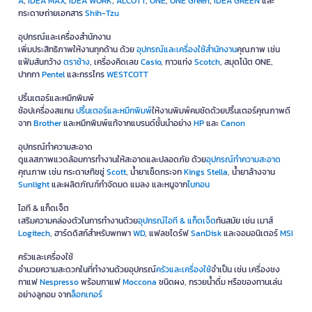
A
,
IDEA MAX
,
IDEA WORK
,
ALCOTT
,
ONE
,
ONE Green
,
IDEA GREEN
และ
กระดาษถ่ายเอกสาร
Shih-Tzu
อุปกรณ์และเครื่องสำนักงาน
เพิ่มประสิทธิภาพให้งานทุกด้าน ด้วย
อุปกรณ์และเครื่องใช้สำนักงาน
คุณภาพ เช่น
แฟ้มสันกว้าง
ตราช้าง
, เครื่องคิดเลข
Casio
, กาวแท่ง
Scotch
, สมุดโน้ต ONE,
ปากกา
Pentel
และกรรไกร
WESTCOTT
ปริ้นเตอร์และหมึกพิมพ์
ช้อปเครื่องสแกน
ปริ้นเตอร์และหมึกพิมพ์
ให้งานพิมพ์คมชัดด้วยปริ้นเตอร์คุณภาพดี
จาก
Brother
และหมึกพิมพ์แท้จากแบรนด์ชั้นนำอย่าง
HP
และ
Canon
อุปกรณ์ทำความสะอาด
ดูแลสภาพแวดล้อมการทำงานให้สะอาดและปลอดภัย ด้วย
อุปกรณ์ทำความสะอาด
คุณภาพ เช่น กระดาษทิชชู่
Scott
, น้ำยาเช็ดกระจก
Kings Stella
, น้ำยาล้างจาน
Sunlight
และผลิตภัณฑ์กำจัดมด แมลง และหนูจาก
ไบกอน
ไอที & แก็ดเจ็ต
เสริมความคล่องตัวในการทำงานด้วย
อุปกรณ์ไอที & แก็ดเจ็ด
ทันสมัย เช่น เมาส์
Logitech
, ฮาร์ดดิสก์สำหรับพกพา
WD
, แฟลชไดร์ฟ
SanDisk
และจอมอนิเตอร์
MSI
ครัวและเครื่องใช้
อำนวยความสะดวกในที่ทำงานด้วยอุปกรณ์
ครัวและเครื่องใช้
จำเป็น เช่น เครื่องชง
กาแฟ
Nespresso
พร้อมกาแฟ
Moccona
ชนิดผง, กรวยน้ำดื่ม หรือของทานเล่น
อย่างลูกอม จาก
ล็อกเกอร์