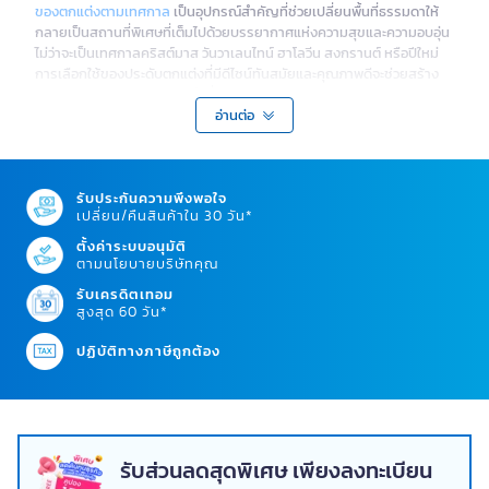
ของตกแต่งตามเทศกาล
เป็นอุปกรณ์สำคัญที่ช่วยเปลี่ยนพื้นที่ธรรมดาให้
กลายเป็นสถานที่พิเศษที่เต็มไปด้วยบรรยากาศแห่งความสุขและความอบอุ่น
ไม่ว่าจะเป็นเทศกาลคริสต์มาส วันวาเลนไทน์ ฮาโลวีน สงกรานต์ หรือปีใหม่
การเลือกใช้ของประดับตกแต่งที่มีดีไซน์ทันสมัยและคุณภาพดีจะช่วยสร้าง
ความประทับใจและความทรงจำที่ดีให้กับทุกคนในครอบครัว
อ่านต่อ
ประเภทของตกแต่งตามเทศกาลที่ต้องมีติด
ออฟฟิศ
การเลือกประเภทของของตกแต่งตามเทศกาลที่เหมาะสมจะช่วยสร้าง
รับประกันความพึงพอใจ
เปลี่ยน/คืนสินค้าใน 30 วัน*
บรรยากาศที่สมบูรณ์แบบ แต่ละประเภทมีความเฉพาะเจาะจงและจุดเด่นที่
แตกต่างกัน เหมาะกับการใช้งานในสถานการณ์และเทศกาลที่หลากหลาย
ตั้งค่าระบบอนุมัติ
ตามนโยบายบริษัทคุณ
1. ไฟประดับ LED สำหรับทุกเทศกาล
รับเครดิตเทอม
ไฟประดับ LED เป็นหัวใจหลักของการตกแต่งตามเทศกาลที่ช่วยเพิ่มความ
สูงสุด 60 วัน*
สว่างไสวและสีสันให้กับทุกพื้นที่ มีทั้งแบบกระพริบและแสงคงที่ ประหยัด
พลังงาน ปลอดภัย และใช้งานได้นาน เหมาะกับการตกแต่งทั้งภายในและ
ปฏิบัติทางภาษีถูกต้อง
ภายนอกอาคาร
2. ของประดับโต๊ะและชั้นวางสไตล์เทศกาล
ของประดับโต๊ะและชั้นวางช่วยเพิ่มจุดเด่นให้กับมุมต่าง ๆ ในบ้านหรือออฟฟิศ
ไม่ว่าจะเป็นตุ๊กตาซานตา รูปปั้นฟักทอง หรือดอกไม้ประดิษฐ์ตามธีมเทศกาล
รับส่วนลดสุดพิเศษ เพียงลงทะเบียน
สร้างความน่ารักและอบอุ่นให้กับพื้นที่