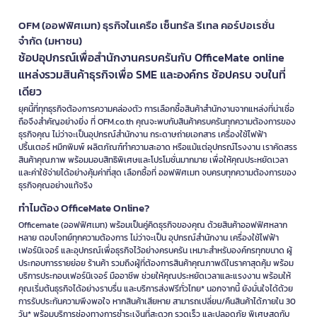
OFM (ออฟฟิศเมท) ธุรกิจในเครือ เซ็นทรัล รีเทล คอร์ปอเรชั่น
จำกัด (มหาชน)
ช้อปอุปกรณ์เพื่อสำนักงานครบครันกับ OfficeMate online
แหล่งรวมสินค้าธุรกิจเพื่อ SME และองค์กร ช้อปครบ จบในที่
เดียว
ยุคนี้ที่ทุกธุรกิจต้องการความคล่องตัว การเลือกซื้อสินค้าสำนักงานจากแหล่งที่น่าเชื่อ
ถือจึงสำคัญอย่างยิ่ง ที่ OFM.co.th คุณจะพบกับสินค้าครบครันทุกความต้องการของ
ธุรกิจคุณ ไม่ว่าจะเป็นอุปกรณ์สำนักงาน กระดาษถ่ายเอกสาร เครื่องใช้ไฟฟ้า
ปริ้นเตอร์ หมึกพิมพ์ ผลิตภัณฑ์ทำความสะอาด หรือแม้แต่อุปกรณ์โรงงาน เราคัดสรร
สินค้าคุณภาพ พร้อมมอบสิทธิพิเศษและโปรโมชั่นมากมาย เพื่อให้คุณประหยัดเวลา
และค่าใช้จ่ายได้อย่างคุ้มค่าที่สุด เลือกซื้อที่ ออฟฟิศเมท จบครบทุกความต้องการของ
ธุรกิจคุณอย่างแท้จริง
ทำไมต้อง OfficeMate Online?
Officemate (ออฟฟิศเมท) พร้อมเป็นคู่คิดธุรกิจของคุณ ด้วยสินค้าออฟฟิศหลาก
หลาย ตอบโจทย์ทุกความต้องการ ไม่ว่าจะเป็น อุปกรณ์สำนักงาน เครื่องใช้ไฟฟ้า
เฟอร์นิเจอร์ และอุปกรณ์เพื่อธุรกิจไว้อย่างครบครัน เหมาะสำหรับองค์กรทุกขนาด ผู้
ประกอบการรายย่อย ร้านค้า รวมถึงผู้ที่ต้องการสินค้าคุณภาพดีในราคาสุดคุ้ม พร้อม
บริการประกอบเฟอร์นิเจอร์ มืออาชีพ ช่วยให้คุณประหยัดเวลาและแรงงาน พร้อมให้
คุณเริ่มต้นธุรกิจได้อย่างราบรื่น และบริการส่งฟรีทั่วไทย* นอกจากนี้ ยังมั่นใจได้ด้วย
การรับประกันความพึงพอใจ หากสินค้าเสียหาย สามารถเปลี่ยน/คืนสินค้าได้ภายใน 30
วัน* พร้อมบริการช่องทางการชำระเงินที่สะดวก รวดเร็ว และปลอดภัย พิเศษสุดกับ