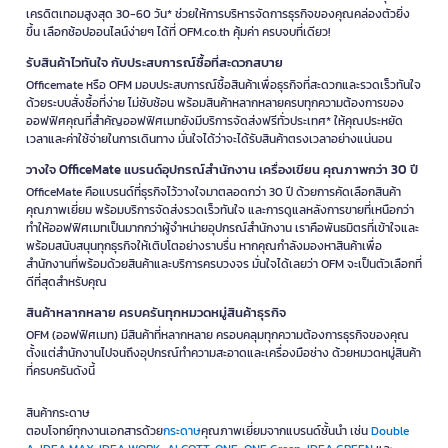
เครดิตเทอมสูงสุด 30-60 วัน* ช่วยให้การบริหารจัดการธุรกิจของคุณคล่องตัวยิ่ง
ขึ้น เลือกช้อปออนไลน์ง่ายๆ ได้ที่ OFM.co.th คุ้มค่า ครบจบที่เดียว!
รับสินค้าไวทันใจ กับประสบการณ์ซื้อที่สะดวกสบาย
Officemate หรือ OFM มอบประสบการณ์ซื้อสินค้าเพื่อธุรกิจที่สะดวกและรวดเร็วทันใจ
ด้วยระบบสั่งซื้อที่ง่าย ไม่ซับซ้อน พร้อมสินค้าหลากหลายครบทุกความต้องการของ
ออฟฟิศคุณที่สำคัญออฟฟิศเมทยังมีบริการจัดส่งฟรีทั่วประเทศ* ให้คุณประหยัด
เวลาและค่าใช้จ่ายในการเดินทาง มั่นใจได้ว่าจะได้รับสินค้าตรงเวลาอย่างแน่นอน
วางใจ OfficeMate แบรนด์อุปกรณ์สำนักงาน เครื่องเขียน คุณภาพกว่า 30 ปี
OfficeMate คือแบรนด์ที่ธุรกิจไว้วางใจมาตลอดกว่า 30 ปี ด้วยการคัดเลือกสินค้า
คุณภาพเยี่ยม พร้อมบริการจัดส่งรวดเร็วทันใจ และการดูแลหลังการขายที่เหนือกว่า
ทำให้ออฟฟิศเมทเป็นมากกว่าผู้จำหน่ายอุปกรณ์สำนักงาน เราคือพันธมิตรที่เข้าใจและ
พร้อมสนับสนุนทุกธุรกิจให้เติบโตอย่างราบรื่น หากคุณกำลังมองหาสินค้าเพื่อ
สำนักงานที่พร้อมด้วยสินค้าและบริการครบวงจร มั่นใจได้เลยว่า OFM จะเป็นตัวเลือกที่
ดีที่สุดสำหรับคุณ
สินค้าหลากหลาย ครบครันทุกหมวดหมู่สินค้าธุรกิจ
OFM (ออฟฟิศเมท) มีสินค้าที่หลากหลาย ครอบคลุมทุกความต้องการธุรกิจของคุณ
ตั้งแต่สำนักงานไปจนถึงอุปกรณ์ทำความสะอาดและเครื่องมือช่าง ด้วยหมวดหมู่สินค้า
ที่ครบครันดังนี้
สินค้ากระดาษ
ตอบโจทย์ทุกงานเอกสารด้วย
กระดาษ
คุณภาพเยี่ยมจากแบรนด์ชั้นนำ เช่น
Double