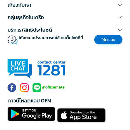
เลือกตามธีมและสไตล์การตกแต่ง
เกี่ยวกับเรา
พิจารณาสีสันและดีไซน์ให้เข้ากับบรรยากาศของเทศกาลและสไตล์
กลุ่มธุรกิจในเครือ
บ้าน
เลือกขนาดให้เหมาะสมกับพื้นที่ใช้งาน
หาสินค้าที่มีความยืดหยุ่นในการใช้งานและเก็บรักษาง่าย
บริการ/สิทธิประโยชน์
ของตกแต่งตามเทศกาล ของตกแต่งปีใหม่ เลือก
ให้คะแนนประสบการณ์ใช้งานเว็บไซต์ที่นี่
ให้คะแนน
ซื้อได้ที่ OFM
ของตกแต่งตามเทศกาลจาก
OFM
ผ่านการคัดสรรมาอย่างดีจากแบรนด์ชั้น
นำ มั่นใจในคุณภาพและความปลอดภัย เหมาะกับทุกกลุ่มผู้ใช้งาน ตั้งแต่
ครอบครัว ร้านค้า ไปจนถึงองค์กรขนาดใหญ่
OFM มอบบริการที่ครบครันด้วยการจัดส่งฟรีเมื่อช้อปครบตามเงื่อนไข โปร
โมชั่นพิเศษตลอดปี และบริการลูกค้าที่เป็นมิตร รองรับทั้งการซื้อออนไลน์
@officemate
และหน้าร้าน พร้อมเครดิตเทอมสูงสุด 60 วัน สำหรับลูกค้าองค์กร
เลือกซื้อของตกแต่งตามเทศกาลคุณภาพสูงกับ OFM มั่นใจได้ในคุณภาพ
ดาวน์โหลดแอป OFM
สินค้า บริการจัดส่งฟรีทั่วไทย* และติดตามโปรโมชั่นพิเศษได้ที่
https://www.ofm.co.th/discount-coupon
*เงื่อนไขเป็นไปตามที่บริษัทฯ กำหนด