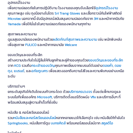
อุปกรณ์โรงงาน
เพื่อความปลอดภัยในการปฏิบัติงาน โรงงานของคุณจึงเลือกใช้
อุปกรณ์โรงงาน
คุณภาพสูง เช่น ถุงมือยางไนโตร
Sri Trang Gloves
และเสื้อกราวน์กันไฟฟ้าสถิตย์
Microtex
นอกจากนี้ ยังมีอุปกรณ์สนับสนุนความปลอดภัยจาก
3M
และหน้ากากนิรภัย
Yamada
เพื่อให้มั่นใจในความปลอดภัยของพนักงานทุกท่าน
สุขภาพและความงาม
ดูแลสุขอนามัยของพนักงานด้วย
ผลิตภัณฑ์สุขภาพและความงาม
เช่น พนักพิงหลัง
เพื่อสุขภาพ
FULICO
และหน้ากากอนามัย
Welcare
ของขวัญและของที่ระลึก
สร้างความประทับใจไม่รู้ลืมให้กับลูกค้าและคู่ค้าของคุณด้วย
ของขวัญและของที่ระลึก
จาก
KCG
รวมถึง
กระเช้าของขวัญ
คุณภาพเยี่ยมจากแบรนด์ดังอย่าง
ดอยคำ
,
ดอย
ตุง
,
แบรนด์
, และ
อภัยภูเบศร
เพื่อแสดงออกถึงความใส่ใจและความพิเศษอย่างเหนือ
ระดับ
บริการต่างๆ
ยกระดับธุรกิจให้เติบโตแบบก้าวกระโดด ด้วย
บริการครบวงจร
ตั้งแต่แพ็กเกจดูแล
ระบบไอทีเพื่อองค์กร
Microsoft
, บริการติดตั้งแอร์ติดผนัง
Vfix
และบริการอื่นๆ ที่
พร้อมสนับสนุนสู่ความสำเร็จที่ยั่งยืน
หนังสือ & คอร์สเรียนออนไลน์
รวม
หนังสือและคอร์สเรียนออนไลน์
หลากหลายแนวให้เลือกจุใจ เช่น หนังสือให้กำลังใจ
Springbooks
, หนังสือการ์ตูน
บงกชคิดส์
พร้อมคอร์สออนไลน์จาก
สคูลดิโอ