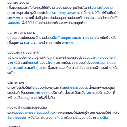
อุปกรณ์โรงงาน
เพื่อความปลอดภัยในการปฏิบัติงาน โรงงานของคุณจึงเลือกใช้
อุปกรณ์โรงงาน
คุณภาพสูง เช่น ถุงมือยางไนโตร
Sri Trang Gloves
และเสื้อกราวน์กันไฟฟ้าสถิตย์
Microtex
นอกจากนี้ ยังมีอุปกรณ์สนับสนุนความปลอดภัยจาก
3M
และหน้ากากนิรภัย
Yamada
เพื่อให้มั่นใจในความปลอดภัยของพนักงานทุกท่าน
สุขภาพและความงาม
ดูแลสุขอนามัยของพนักงานด้วย
ผลิตภัณฑ์สุขภาพและความงาม
เช่น พนักพิงหลัง
เพื่อสุขภาพ
FULICO
และหน้ากากอนามัย
Welcare
ของขวัญและของที่ระลึก
สร้างความประทับใจไม่รู้ลืมให้กับลูกค้าและคู่ค้าของคุณด้วย
ของขวัญและของที่ระลึก
จาก
KCG
รวมถึง
กระเช้าของขวัญ
คุณภาพเยี่ยมจากแบรนด์ดังอย่าง
ดอยคำ
,
ดอย
ตุง
,
แบรนด์
, และ
อภัยภูเบศร
เพื่อแสดงออกถึงความใส่ใจและความพิเศษอย่างเหนือ
ระดับ
บริการต่างๆ
ยกระดับธุรกิจให้เติบโตแบบก้าวกระโดด ด้วย
บริการครบวงจร
ตั้งแต่แพ็กเกจดูแล
ระบบไอทีเพื่อองค์กร
Microsoft
, บริการติดตั้งแอร์ติดผนัง
Vfix
และบริการอื่นๆ ที่
พร้อมสนับสนุนสู่ความสำเร็จที่ยั่งยืน
หนังสือ & คอร์สเรียนออนไลน์
รวม
หนังสือและคอร์สเรียนออนไลน์
หลากหลายแนวให้เลือกจุใจ เช่น หนังสือให้กำลังใจ
Springbooks
, หนังสือการ์ตูน
บงกชคิดส์
พร้อมคอร์สออนไลน์จาก
สคูลดิโอ