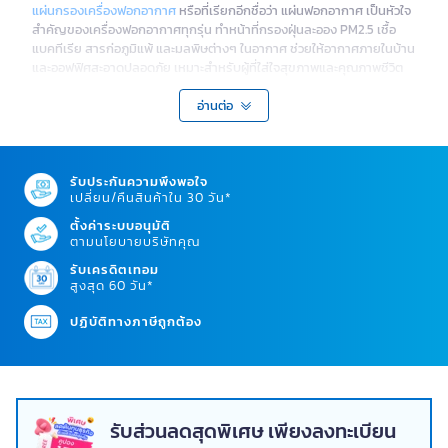
แผ่นกรองเครื่องฟอกอากาศ
หรือที่เรียกอีกชื่อว่า แผ่นฟอกอากาศ เป็นหัวใจ
สำคัญของเครื่องฟอกอากาศทุกรุ่น ทำหน้าที่กรองฝุ่นละออง PM2.5 เชื้อ
แบคทีเรีย สารก่อภูมิแพ้ และมลพิษต่างๆ ในอากาศ ช่วยให้อากาศภายในบ้าน
และออฟฟิศสะอาดปลอดภัย เหมาะสำหรับผู้ที่ใส่ใจสุขภาพและคุณภาพชีวิต
ทำความรู้จักกับแผ่นฟิลเตอร์เครื่องฟอกอากาศ
อ่านต่อ
แผ่นฟิลเตอร์เครื่องฟอกอากาศ คือระบบกรองที่ออกแบบมาเพื่อดักจับ
อนุภาคต่างๆ ที่มีขนาดเล็กจนมองไม่เห็นด้วยตาเปล่า ฟิลเตอร์เครื่องฟอก
อากาศที่มีคุณภาพจะช่วยลดความเสี่ยงจากโรคระบบทางเดินหายใจ อาการ
รับประกันความพึงพอใจ
แพ้ และปัญหาสุขภาพจากมลพิษทางอากาศ การเปลี่ยนแผ่นฟิลเตอร์กรอง
เปลี่ยน/คืนสินค้าใน 30 วัน*
อากาศสม่ำเสมอจึงเป็นสิ่งจำเป็นเพื่อรักษาประสิทธิภาพการทำงานของ
ตั้งค่าระบบอนุมัติ
เครื่อง
ตามนโยบายบริษัทคุณ
ประเภทของแผ่นกรองที่ควรรู้จัก
รับเครดิตเทอม
สูงสุด 60 วัน*
ฟิลเตอร์กรองฝุ่นมีหลายประเภทที่แตกต่างกันตามเทคโนโลยีและวัสดุที่ใช้
การเลือกแผ่นฟิลเตอร์ที่เหมาะสมจะช่วยเพิ่มประสิทธิภาพการฟอกอากาศได้
ปฏิบัติทางภาษีถูกต้อง
อย่างเต็มที่
1. แผ่นกรอง HEPA มาตรฐานสูงสุดในการกรองฝุ่น
แผ่นกรอง HEPA เป็นฟิลเตอร์กรองฝุ่นระดับ High Efficiency
Particulate Air ที่สามารถดักจับอนุภาคขนาดเล็กถึง 0.3 ไมครอน ได้
รับส่วนลดสุดพิเศษ เพียงลงทะเบียน
มากกว่า 99.97% เหมาะสำหรับผู้ที่เป็นโรคภูมิแพ้ โรคหอบหืด หรือต้องการ