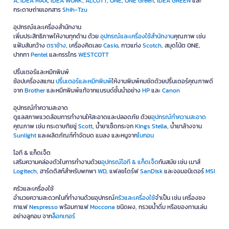
A
,
IDEA MAX
,
IDEA WORK
,
ALCOTT
,
ONE
,
ONE Green
,
IDEA GREEN
และ
กระดาษถ่ายเอกสาร
Shih-Tzu
อุปกรณ์และเครื่องสำนักงาน
เพิ่มประสิทธิภาพให้งานทุกด้าน ด้วย
อุปกรณ์และเครื่องใช้สำนักงาน
คุณภาพ เช่น
แฟ้มสันกว้าง
ตราช้าง
, เครื่องคิดเลข
Casio
, กาวแท่ง
Scotch
, สมุดโน้ต ONE,
ปากกา
Pentel
และกรรไกร
WESTCOTT
ปริ้นเตอร์และหมึกพิมพ์
ช้อปเครื่องสแกน
ปริ้นเตอร์และหมึกพิมพ์
ให้งานพิมพ์คมชัดด้วยปริ้นเตอร์คุณภาพดี
จาก
Brother
และหมึกพิมพ์แท้จากแบรนด์ชั้นนำอย่าง
HP
และ
Canon
อุปกรณ์ทำความสะอาด
ดูแลสภาพแวดล้อมการทำงานให้สะอาดและปลอดภัย ด้วย
อุปกรณ์ทำความสะอาด
คุณภาพ เช่น กระดาษทิชชู่
Scott
, น้ำยาเช็ดกระจก
Kings Stella
, น้ำยาล้างจาน
Sunlight
และผลิตภัณฑ์กำจัดมด แมลง และหนูจาก
ไบกอน
ไอที & แก็ดเจ็ต
เสริมความคล่องตัวในการทำงานด้วย
อุปกรณ์ไอที & แก็ดเจ็ด
ทันสมัย เช่น เมาส์
Logitech
, ฮาร์ดดิสก์สำหรับพกพา
WD
, แฟลชไดร์ฟ
SanDisk
และจอมอนิเตอร์
MSI
ครัวและเครื่องใช้
อำนวยความสะดวกในที่ทำงานด้วยอุปกรณ์
ครัวและเครื่องใช้
จำเป็น เช่น เครื่องชง
กาแฟ
Nespresso
พร้อมกาแฟ
Moccona
ชนิดผง, กรวยน้ำดื่ม หรือของทานเล่น
อย่างลูกอม จาก
ล็อกเกอร์