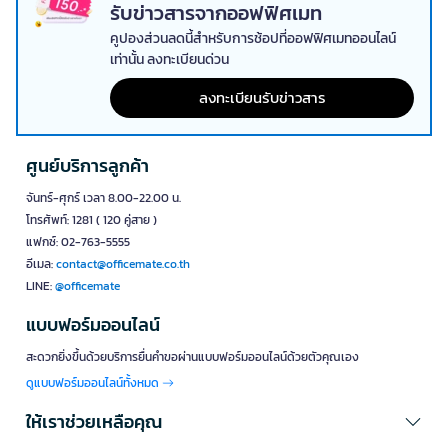
คุณภาพอากาศที่สะอาดที่สุด แผ่นฟิลเตอร์ประเภทนี้ช่วยกรองเชื้อไวรัส เชื้อ
รับข่าวสารจากออฟฟิศเมท
รา ละอองเกสรดอกไม้ และฝุ่นละอองขนาดเล็กได้อย่างมีประสิทธิภาพ
คูปองส่วนลดนี้สำหรับการช้อปที่ออฟฟิศเมทออนไลน์
2. แผ่นกรองคาร์บอน ขจัดกลิ่นและสารเคมี
เท่านั้น ลงทะเบียนด่วน
แผ่นกรองคาร์บอน ใช้ถ่านกัมมันต์เป็นตัวดูดซับกลิ่นไม่พึงประสงค์ ควันบุหรี่
ลงทะเบียนรับข่าวสาร
ก๊าซพิษ และสารระเหยต่างๆ จากเฟอร์นิเจอร์หรือสีทาบ้าน แผ่นฟอกอากาศ
ชนิดนี้เหมาะกับบ้านที่มีสัตว์เลี้ยง ครัว หรือพื้นที่ที่ต้องการระบายกลิ่นอับชื้น
3. แผ่นกรองผสม ประสิทธิภาพครบวงจร
ศูนย์บริการลูกค้า
ฟิลเตอร์เครื่องฟอกอากาศแบบผสมผสานรวมคุณสมบัติของ HEPA และ
จันทร์-ศุกร์ เวลา 8.00-22.00 น.
คาร์บอนเข้าด้วยกัน ทำให้สามารถกรองทั้งฝุ่นละออง กลิ่น และสารเคมีได้
โทรศัพท์: 1281 ( 120 คู่สาย )
พร้อมกัน เป็นตัวเลือกที่ได้รับความนิยมสูงสุดสำหรับการใช้งานทั่วไปในบ้าน
และออฟฟิศ
แฟกซ์: 02-763-5555
อีเมล:
contact@officemate.co.th
4. แผ่นกรองพรีฟิลเตอร์ ชั้นแรกของการป้องกัน
LINE:
@officemate
แผ่นฟิลเตอร์กรองอากาศชั้นแรกที่ดักจับฝุ่นขนาดใหญ่ ขนสัตว์ เส้นผม และ
แบบฟอร์มออนไลน์
เส้นใยต่างๆ ก่อนที่จะเข้าสู่ฟิลเตอร์หลัก ช่วยยืดอายุการใช้งานของแผ่น
กรอง HEPA และคาร์บอน สามารถทำความสะอาดและนำกลับมาใช้ใหม่ได้
สะดวกยิ่งขึ้นด้วยบริการยื่นคำขอผ่านแบบฟอร์มออนไลน์ด้วยตัวคุณเอง
ช่วยประหยัดค่าใช้จ่ายในระยะยาว
ดูแบบฟอร์มออนไลน์ทั้งหมด
วิธีเลือกแผ่นกรองเครื่องฟอกอากาศที่เหมาะสม
ให้เราช่วยเหลือคุณ
การเลือกซื้อฟิลเตอร์เครื่องฟอกอากาศที่ถูกต้องจะช่วยให้เครื่องทำงานได้
อย่างเต็มประสิทธิภาพ ควรพิจารณาจากปัจจัยต่อไปนี้: