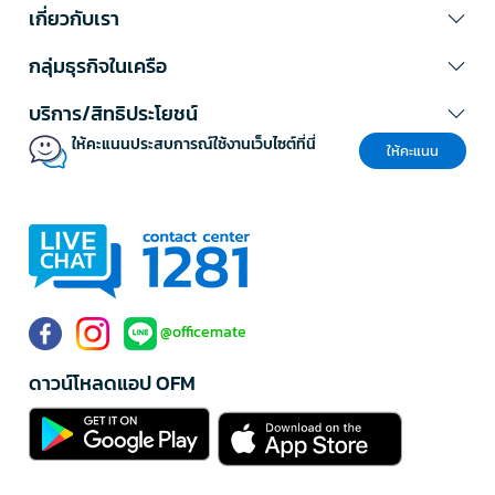
เกี่ยวกับเรา
ความเข้ากันได้:
ตรวจสอบรุ่นและยี่ห้อของเครื่องฟอกอากาศเพื่อเลือก
แผ่นฟิลเตอร์ที่รองรับได้อย่างถูกต้อง
กลุ่มธุรกิจในเครือ
ประเภทการกรอง:
พิจารณาปัญหาที่ต้องการแก้ไข เช่น หากแพ้ฝุ่น
ควรเลือก HEPA หากมีปัญหากลิ่นควรเลือกคาร์บอน
บริการ/สิทธิประโยชน์
คุณภาพวัสดุ:
เลือกแผ่นกรองจากแบรนด์ที่เชื่อถือได้และมีมาตรฐาน
การผลิต ฟิลเตอร์กรองฝุ่นคุณภาพดีจะทนทานและให้ประสิทธิภาพ
ให้คะแนนประสบการณ์ใช้งานเว็บไซต์ที่นี่
ให้คะแนน
สม่ำเสมอ
อายุการใช้งาน:
ตรวจสอบระยะเวลาที่แนะนำให้เปลี่ยนแผ่นฟิลเตอร์
กรองอากาศ โดยทั่วไป HEPA ควรเปลี่ยนทุก 6-12 เดือน
ราคาและความคุ้มค่า:
เปรียบเทียบราคาและอายุการใช้งานเพื่อ
คำนวณต้นทุนต่อเดือนที่แท้จริง
การรับประกัน:
เลือกแผ่นกรองที่มีการรับประกันและบริการหลังการ
ขายที่ดี
สัญญาณที่บอกว่าต้องเปลี่ยนแผ่นฟิลเตอร์แล้ว
@officemate
แม้ว่าผู้ผลิตจะระบุอายุการใช้งานของฟิลเตอร์เครื่องฟอกอากาศไว้ แต่สภาพ
แวดล้อมการใช้งานแต่ละที่อาจแตกต่างกัน ควรสังเกตสัญญาณเหล่านี้:
ดาวน์โหลดแอป OFM
อากาศในห้องยังคงมีกลิ่นแม้เปิดเครื่องฟอกอากาศ
แผ่นฟอกอากาศมีสีเปลี่ยนไปจากเดิมหรือมีฝุ่นเกาะเยอะ
เครื่องฟอกอากาศทำงานเสียงดังขึ้นหรือใช้ไฟฟ้ามากขึ้น
มีไฟแจ้งเตือนบนเครื่องฟอกอากาศให้เปลี่ยนฟิลเตอร์