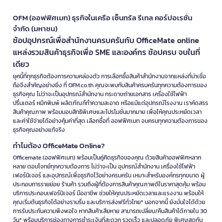
อาการแพ้หรือระคายเคืองกลับมาแม้ใช้เครื่องฟอกอากาศ
OFM (ออฟฟิศเมท) ธุรกิจในเครือ เซ็นทรัล รีเทล คอร์ปอเรชั่น
ทำไมต้องเลือกซื้อที่ OFM
จำกัด (มหาชน)
OFM คัดสรรแผ่นกรองเครื่องฟอกอากาศและฟิลเตอร์เครื่องฟอกอากาศ
ช้อปอุปกรณ์เพื่อสำนักงานครบครันกับ OfficeMate online
จากแบรนด์ชั้นนำทั้งในและต่างประเทศ ครอบคลุมทุกรุ่นยอดนิยม รับประกัน
แหล่งรวมสินค้าธุรกิจเพื่อ SME และองค์กร ช้อปครบ จบในที่
ของแท้ 100% พร้อมคำแนะนำจากทีมผู้เชี่ยวชาญที่พร้อมช่วยเลือกแผ่นฟิล
เตอร์ที่เหมาะกับเครื่องฟอกอากาศของคุณ
เดียว
ยุคนี้ที่ทุกธุรกิจต้องการความคล่องตัว การเลือกซื้อสินค้าสำนักงานจากแหล่งที่น่าเชื่อ
สิทธิพิเศษที่คุณจะได้รับ:
ถือจึงสำคัญอย่างยิ่ง ที่ OFM.co.th คุณจะพบกับสินค้าครบครันทุกความต้องการของ
ธุรกิจคุณ ไม่ว่าจะเป็นอุปกรณ์สำนักงาน กระดาษถ่ายเอกสาร เครื่องใช้ไฟฟ้า
จัดส่งฟรีเมื่อสั่งซื้อครบตามเงื่อนไข
ปริ้นเตอร์ หมึกพิมพ์ ผลิตภัณฑ์ทำความสะอาด หรือแม้แต่อุปกรณ์โรงงาน เราคัดสรร
เครดิตเทอมสูงสุด 60 วัน* สำหรับลูกค้าองค์กร
สินค้าคุณภาพ พร้อมมอบสิทธิพิเศษและโปรโมชั่นมากมาย เพื่อให้คุณประหยัดเวลา
โปรโมชั่นและส่วนลดพิเศษตลอดทั้งปี
และค่าใช้จ่ายได้อย่างคุ้มค่าที่สุด เลือกซื้อที่ ออฟฟิศเมท จบครบทุกความต้องการของ
รับประกันคุณภาพสินค้าทุกชิ้น
ธุรกิจคุณอย่างแท้จริง
บริการให้คำปรึกษาก่อนและหลังการขาย
ช่องทางสั่งซื้อสะดวกทั้งออนไลน์และหน้าร้านทั่วประเทศ
ทำไมต้อง OfficeMate Online?
Officemate (ออฟฟิศเมท) พร้อมเป็นคู่คิดธุรกิจของคุณ ด้วยสินค้าออฟฟิศหลาก
เลือกซื้อฟิลเตอร์กรองฝุ่นและแผ่นฟิลเตอร์กรองอากาศคุณภาพกับ
OFM
วัน
หลาย ตอบโจทย์ทุกความต้องการ ไม่ว่าจะเป็น อุปกรณ์สำนักงาน เครื่องใช้ไฟฟ้า
นี้ พร้อมรับสิทธิพิเศษและโปรโมชั่นมากมาย คลิกเลย!
เฟอร์นิเจอร์ และอุปกรณ์เพื่อธุรกิจไว้อย่างครบครัน เหมาะสำหรับองค์กรทุกขนาด ผู้
https://www.ofm.co.th/discount-coupon
ประกอบการรายย่อย ร้านค้า รวมถึงผู้ที่ต้องการสินค้าคุณภาพดีในราคาสุดคุ้ม พร้อม
บริการประกอบเฟอร์นิเจอร์ มืออาชีพ ช่วยให้คุณประหยัดเวลาและแรงงาน พร้อมให้
*เงื่อนไขเป็นไปตามที่บริษัทฯ กำหนด
คุณเริ่มต้นธุรกิจได้อย่างราบรื่น และบริการส่งฟรีทั่วไทย* นอกจากนี้ ยังมั่นใจได้ด้วย
การรับประกันความพึงพอใจ หากสินค้าเสียหาย สามารถเปลี่ยน/คืนสินค้าได้ภายใน 30
วัน* พร้อมบริการช่องทางการชำระเงินที่สะดวก รวดเร็ว และปลอดภัย พิเศษสุดกับ