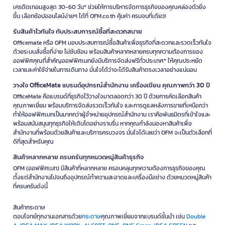
เครดิตเทอมสูงสุด 30-60 วัน* ช่วยให้การบริหารจัดการธุรกิจของคุณคล่องตัวยิ่ง
ขึ้น เลือกช้อปออนไลน์ง่ายๆ ได้ที่ OFM.co.th คุ้มค่า ครบจบที่เดียว!
รับสินค้าไวทันใจ กับประสบการณ์ซื้อที่สะดวกสบาย
Officemate หรือ OFM มอบประสบการณ์ซื้อสินค้าเพื่อธุรกิจที่สะดวกและรวดเร็วทันใจ
ด้วยระบบสั่งซื้อที่ง่าย ไม่ซับซ้อน พร้อมสินค้าหลากหลายครบทุกความต้องการของ
ออฟฟิศคุณที่สำคัญออฟฟิศเมทยังมีบริการจัดส่งฟรีทั่วประเทศ* ให้คุณประหยัด
เวลาและค่าใช้จ่ายในการเดินทาง มั่นใจได้ว่าจะได้รับสินค้าตรงเวลาอย่างแน่นอน
วางใจ OfficeMate แบรนด์อุปกรณ์สำนักงาน เครื่องเขียน คุณภาพกว่า 30 ปี
OfficeMate คือแบรนด์ที่ธุรกิจไว้วางใจมาตลอดกว่า 30 ปี ด้วยการคัดเลือกสินค้า
คุณภาพเยี่ยม พร้อมบริการจัดส่งรวดเร็วทันใจ และการดูแลหลังการขายที่เหนือกว่า
ทำให้ออฟฟิศเมทเป็นมากกว่าผู้จำหน่ายอุปกรณ์สำนักงาน เราคือพันธมิตรที่เข้าใจและ
พร้อมสนับสนุนทุกธุรกิจให้เติบโตอย่างราบรื่น หากคุณกำลังมองหาสินค้าเพื่อ
สำนักงานที่พร้อมด้วยสินค้าและบริการครบวงจร มั่นใจได้เลยว่า OFM จะเป็นตัวเลือกที่
ดีที่สุดสำหรับคุณ
สินค้าหลากหลาย ครบครันทุกหมวดหมู่สินค้าธุรกิจ
OFM (ออฟฟิศเมท) มีสินค้าที่หลากหลาย ครอบคลุมทุกความต้องการธุรกิจของคุณ
ตั้งแต่สำนักงานไปจนถึงอุปกรณ์ทำความสะอาดและเครื่องมือช่าง ด้วยหมวดหมู่สินค้า
ที่ครบครันดังนี้
สินค้ากระดาษ
ตอบโจทย์ทุกงานเอกสารด้วย
กระดาษ
คุณภาพเยี่ยมจากแบรนด์ชั้นนำ เช่น
Double