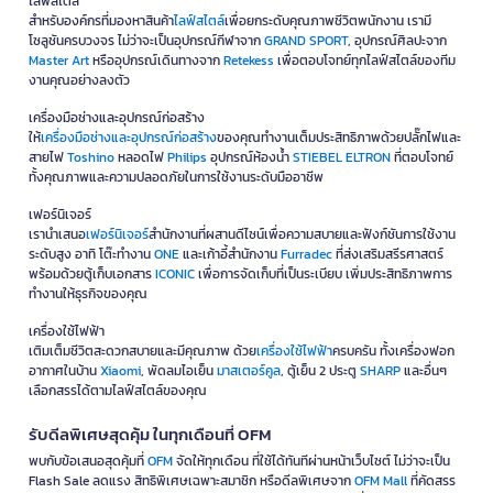
ไลฟ์สไตล์
สำหรับองค์กรที่มองหาสินค้า
ไลฟ์สไตล์
เพื่อยกระดับคุณภาพชีวิตพนักงาน เรามี
โซลูชันครบวงจร ไม่ว่าจะเป็นอุปกรณ์กีฬาจาก
GRAND SPORT
, อุปกรณ์ศิลปะจาก
Master Art
หรืออุปกรณ์เดินทางจาก
Retekess
เพื่อตอบโจทย์ทุกไลฟ์สไตล์ของทีม
งานคุณอย่างลงตัว
เครื่องมือช่างและอุปกรณ์ก่อสร้าง
ให้
เครื่องมือช่างและอุปกรณ์ก่อสร้าง
ของคุณทำงานเต็มประสิทธิภาพด้วยปลั๊กไฟและ
สายไฟ
Toshino
หลอดไฟ
Philips
อุปกรณ์ห้องน้ำ
STIEBEL ELTRON
ที่ตอบโจทย์
ทั้งคุณภาพและความปลอดภัยในการใช้งานระดับมืออาชีพ
เฟอร์นิเจอร์
เรานำเสนอ
เฟอร์นิเจอร์
สำนักงานที่ผสานดีไซน์เพื่อความสบายและฟังก์ชันการใช้งาน
ระดับสูง อาทิ โต๊ะทำงาน
ONE
และเก้าอี้สำนักงาน
Furradec
ที่ส่งเสริมสรีรศาสตร์
พร้อมด้วยตู้เก็บเอกสาร
ICONIC
เพื่อการจัดเก็บที่เป็นระเบียบ เพิ่มประสิทธิภาพการ
ทำงานให้ธุรกิจของคุณ
เครื่องใช้ไฟฟ้า
เติมเต็มชีวิตสะดวกสบายและมีคุณภาพ ด้วย
เครื่องใช้ไฟฟ้า
ครบครัน ทั้งเครื่องฟอก
อากาศในบ้าน
Xiaomi
, พัดลมไอเย็น
มาสเตอร์คูล
, ตู้เย็น 2 ประตู
SHARP
และอื่นๆ
เลือกสรรได้ตามไลฟ์สไตล์ของคุณ
รับดีลพิเศษสุดคุ้ม ในทุกเดือนที่ OFM
พบกับข้อเสนอสุดคุ้มที่
OFM
จัดให้ทุกเดือน ที่ใช้ได้ทันทีผ่านหน้าเว็บไซต์ ไม่ว่าจะเป็น
Flash Sale ลดแรง สิทธิพิเศษเฉพาะสมาชิก หรือดีลพิเศษจาก
OFM Mall
ที่คัดสรร