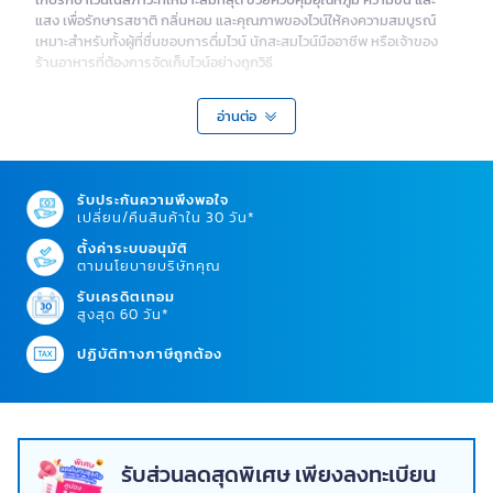
แสง เพื่อรักษารสชาติ กลิ่นหอม และคุณภาพของไวน์ให้คงความสมบูรณ์
เหมาะสำหรับทั้งผู้ที่ชื่นชอบการดื่มไวน์ นักสะสมไวน์มืออาชีพ หรือเจ้าของ
ร้านอาหารที่ต้องการจัดเก็บไวน์อย่างถูกวิธี
รู้จักประเภทของตู้เก็บไวน์แต่ละแบบ
อ่านต่อ
ในตลาดปัจจุบัน
ตู้แช่ไวน์
มีให้เลือกหลากหลายรูปแบบตามความต้องการใช้
งาน ตั้งแต่
ตู้แช่ไวน์ ขนาดเล็ก
สำหรับใช้ในบ้าน ไปจนถึงตู้ขนาดใหญ่สำหรับ
ร้านค้าและโรงแรม แต่ละแบบมีจุดเด่นที่แตกต่างกัน
รับประกันความพึงพอใจ
ตู้แช่ไวน์แบบเดี่ยวอุณหภูมิ เหมาะกับผู้เริ่มต้น
เปลี่ยน/คืนสินค้าใน 30 วัน*
ตู้แช่ไวน์แบบเดี่ยวอุณหภูมิ เหมาะสำหรับผู้ที่เก็บไวน์ประเภทเดียว เช่น ไวน์
ตั้งค่าระบบอนุมัติ
แดงหรือไวน์ขาวอย่างใดอย่างหนึ่ง ระบบควบคุมอุณหภูมิทำงานได้แม่นยำ
ตามนโยบายบริษัทคุณ
ช่วยรักษาคุณภาพไวน์ตลอดเวลา
ตู้ไวน์ขนาดเล็ก
แบบนี้จึงเป็นตัวเลือกยอด
รับเครดิตเทอม
นิยมสำหรับคนที่เพิ่งเริ่มสะสมไวน์
สูงสุด 60 วัน*
ตู้แช่ไวน์แบบสองอุณหภูมิ ยืดหยุ่นสำหรับหลายชนิด
ปฏิบัติทางภาษีถูกต้อง
ตู้แช่ไวน์แบบสองอุณหภูมิมาพร้อมระบบควบคุมอุณหภูมิแยกเป็นสองโซน
ช่วยให้คุณเก็บไวน์แดงและไวน์ขาวไว้ในตู้เดียวกันได้ โดยแต่ละโซนมีอุณหภูมิที่
เหมาะสมต่อประเภทของไวน์ เป็นตัวเลือกที่ดีสำหรับผู้ที่สะสมไวน์หลากหลาย
ชนิด
รับส่วนลดสุดพิเศษ เพียงลงทะเบียน
ตู้แช่ไวน์แบบพกพา - สะดวกทุกที่ทุกเวลา