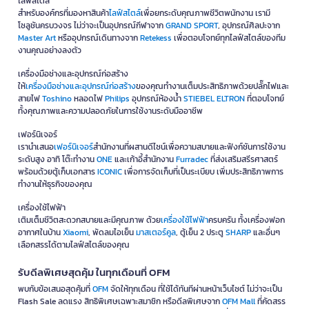
ไลฟ์สไตล์
สำหรับองค์กรที่มองหาสินค้า
ไลฟ์สไตล์
เพื่อยกระดับคุณภาพชีวิตพนักงาน เรามี
โซลูชันครบวงจร ไม่ว่าจะเป็นอุปกรณ์กีฬาจาก
GRAND SPORT
, อุปกรณ์ศิลปะจาก
Master Art
หรืออุปกรณ์เดินทางจาก
Retekess
เพื่อตอบโจทย์ทุกไลฟ์สไตล์ของทีม
งานคุณอย่างลงตัว
เครื่องมือช่างและอุปกรณ์ก่อสร้าง
ให้
เครื่องมือช่างและอุปกรณ์ก่อสร้าง
ของคุณทำงานเต็มประสิทธิภาพด้วยปลั๊กไฟและ
สายไฟ
Toshino
หลอดไฟ
Philips
อุปกรณ์ห้องน้ำ
STIEBEL ELTRON
ที่ตอบโจทย์
ทั้งคุณภาพและความปลอดภัยในการใช้งานระดับมืออาชีพ
เฟอร์นิเจอร์
เรานำเสนอ
เฟอร์นิเจอร์
สำนักงานที่ผสานดีไซน์เพื่อความสบายและฟังก์ชันการใช้งาน
ระดับสูง อาทิ โต๊ะทำงาน
ONE
และเก้าอี้สำนักงาน
Furradec
ที่ส่งเสริมสรีรศาสตร์
พร้อมด้วยตู้เก็บเอกสาร
ICONIC
เพื่อการจัดเก็บที่เป็นระเบียบ เพิ่มประสิทธิภาพการ
ทำงานให้ธุรกิจของคุณ
เครื่องใช้ไฟฟ้า
เติมเต็มชีวิตสะดวกสบายและมีคุณภาพ ด้วย
เครื่องใช้ไฟฟ้า
ครบครัน ทั้งเครื่องฟอก
อากาศในบ้าน
Xiaomi
, พัดลมไอเย็น
มาสเตอร์คูล
, ตู้เย็น 2 ประตู
SHARP
และอื่นๆ
เลือกสรรได้ตามไลฟ์สไตล์ของคุณ
รับดีลพิเศษสุดคุ้ม ในทุกเดือนที่ OFM
พบกับข้อเสนอสุดคุ้มที่
OFM
จัดให้ทุกเดือน ที่ใช้ได้ทันทีผ่านหน้าเว็บไซต์ ไม่ว่าจะเป็น
Flash Sale ลดแรง สิทธิพิเศษเฉพาะสมาชิก หรือดีลพิเศษจาก
OFM Mall
ที่คัดสรร