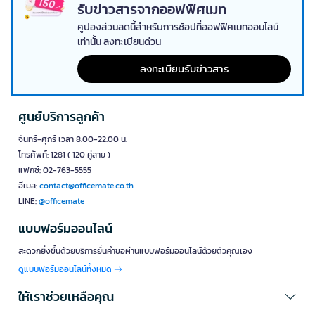
รับข่าวสารจากออฟฟิศเมท
สำหรับผู้ที่ต้องการความยืดหยุ่น
ตู้แช่ไวน์ ขนาดเล็ก
แบบพกพามีขนาด
กะทัดรัด น้ำหนักเบา สามารถเคลื่อนย้ายได้ง่าย เหมาะสำหรับนำไปใช้ในงาน
คูปองส่วนลดนี้สำหรับการช้อปที่ออฟฟิศเมทออนไลน์
ปาร์ตี้ กิจกรรมกลางแจ้ง หรือสำหรับผู้ที่มีพื้นที่จำกัด
เท่านั้น ลงทะเบียนด่วน
ตู้แช่ไวน์ระบบอินเวอร์เตอร์ - ประหยัดและเงียบ
ลงทะเบียนรับข่าวสาร
เทคโนโลยีอินเวอร์เตอร์ช่วยให้
ตู้เก็บไวน์
ประหยัดพลังงานได้มากกว่าระบบ
ปกติถึง 30-40% พร้อมทั้งรักษาอุณหภูมิให้คงที่ลดการสั่นสะเทือน และ
ทำงานเงียบกว่า เหมาะสำหรับผู้ที่คำนึงถึงค่าไฟฟ้าและต้องการประสิทธิภาพ
ศูนย์บริการลูกค้า
สูงสุด
จันทร์-ศุกร์ เวลา 8.00-22.00 น.
5 ปัจจัยสำคัญในการเลือกซื้อตู้แช่ไวน์
โทรศัพท์: 1281 ( 120 คู่สาย )
การเลือก
ตู้แช่ไวน์
ที่ดีไม่ใช่แค่ดูราคาเพียงอย่างเดียว แต่ต้องพิจารณา
แฟกซ์: 02-763-5555
หลายปัจจัยเพื่อให้คุ้มค่าและตอบโจทย์การใช้งานจริง
อีเมล:
contact@officemate.co.th
LINE:
@officemate
1. ความจุและขนาดที่เหมาะสม
พิจารณาว่าคุณมีไวน์กี่ขวดหรือวางแผนจะสะสมเพิ่มในอนาคต
ตู้ไวน์ขนาด
แบบฟอร์มออนไลน์
เล็ก
รองรับได้ประมาณ 6-18 ขวด เหมาะสำหรับใช้ในบ้าน ส่วนตู้ขนาดกลาง
ถึงใหญ่รองรับได้ตั้งแต่ 20 ขวดขึ้นไป
สะดวกยิ่งขึ้นด้วยบริการยื่นคำขอผ่านแบบฟอร์มออนไลน์ด้วยตัวคุณเอง
ดูแบบฟอร์มออนไลน์ทั้งหมด
2. ระบบควบคุมอุณหภูมิและความชื้น
ไวน์ควรเก็บที่อุณหภูมิ 10-15 องศาเซลเซียส เลือก
ตู้ไวน์
ที่มีระบบควบคุม
ให้เราช่วยเหลือคุณ
อุณหภูมิแม่นยำ พร้อมระบบรักษาความชื้นเพื่อป้องกันจุกแห้ง