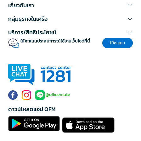
เกี่ยวกับเรา
3. การป้องกันแสงและรังสี UV
แสงสามารถทำลายคุณภาพไวน์ได้ เลือกตู้ที่มีกระจกกรองแสง UV หรือ
กลุ่มธุรกิจในเครือ
ประตูทึบเพื่อปกป้องไวน์จากแสงที่เป็นอันตราย
บริการ/สิทธิประโยชน์
4. ระบบลดการสั่นสะเทือน
ตู้เก็บไวน์
คุณภาพดีควรมีระบบกันสั่นสะเทือน เพราะการสั่นไหวจะรบกวน
ให้คะแนนประสบการณ์ใช้งานเว็บไซต์ที่นี่
ให้คะแนน
กระบวนการบ่มไวน์และอาจทำให้คุณภาพเปลี่ยนแปลง
5. ดีไซน์และวัสดุ
เลือกดีไซน์ที่เข้ากับการตกแต่งบ้านหรือร้านของคุณ วัสดุที่ดีจะช่วยเพิ่มอายุ
การใช้งานและประสิทธิภาพในการรักษาอุณหภูมิ
ตู้แช่ไวน์ ราคาเท่าไหร่ถึงจะคุ้มค่า
ตู้แช่ไวน์ ราคา
แตกต่างกันขึ้นอยู่กับขนาด ยี่ห้อ และฟีเจอร์ โดยทั่วไป
ตู้แช่
@officemate
ไวน์ ขนาดเล็ก
เริ่มต้นที่ประมาณ 5,000-15,000 บาท ตู้ขนาดกลางอยู่ที่
15,000-40,000 บาท และตู้ขนาดใหญ่หรือระบบพรีเมียมอาจสูงถึง
ดาวน์โหลดแอป OFM
100,000 บาทขึ้นไป การเลือกซื้อควรพิจารณาจากความคุ้มค่าในระยะยาว
มากกว่าราคาเพียงอย่างเดียว
เคล็ดลับการดูแลรักษาตู้ไวน์
เพื่อให้
ตู้ไวน์
ของคุณใช้งานได้ยาวนานและมีประสิทธิภาพสูงสุด ควรทำความ