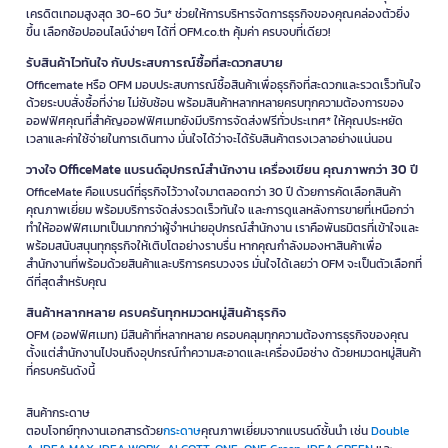
เครดิตเทอมสูงสุด 30-60 วัน* ช่วยให้การบริหารจัดการธุรกิจของคุณคล่องตัวยิ่ง
ขึ้น เลือกช้อปออนไลน์ง่ายๆ ได้ที่ OFM.co.th คุ้มค่า ครบจบที่เดียว!
รับสินค้าไวทันใจ กับประสบการณ์ซื้อที่สะดวกสบาย
Officemate หรือ OFM มอบประสบการณ์ซื้อสินค้าเพื่อธุรกิจที่สะดวกและรวดเร็วทันใจ
ด้วยระบบสั่งซื้อที่ง่าย ไม่ซับซ้อน พร้อมสินค้าหลากหลายครบทุกความต้องการของ
ออฟฟิศคุณที่สำคัญออฟฟิศเมทยังมีบริการจัดส่งฟรีทั่วประเทศ* ให้คุณประหยัด
เวลาและค่าใช้จ่ายในการเดินทาง มั่นใจได้ว่าจะได้รับสินค้าตรงเวลาอย่างแน่นอน
วางใจ OfficeMate แบรนด์อุปกรณ์สำนักงาน เครื่องเขียน คุณภาพกว่า 30 ปี
OfficeMate คือแบรนด์ที่ธุรกิจไว้วางใจมาตลอดกว่า 30 ปี ด้วยการคัดเลือกสินค้า
คุณภาพเยี่ยม พร้อมบริการจัดส่งรวดเร็วทันใจ และการดูแลหลังการขายที่เหนือกว่า
ทำให้ออฟฟิศเมทเป็นมากกว่าผู้จำหน่ายอุปกรณ์สำนักงาน เราคือพันธมิตรที่เข้าใจและ
พร้อมสนับสนุนทุกธุรกิจให้เติบโตอย่างราบรื่น หากคุณกำลังมองหาสินค้าเพื่อ
สำนักงานที่พร้อมด้วยสินค้าและบริการครบวงจร มั่นใจได้เลยว่า OFM จะเป็นตัวเลือกที่
ดีที่สุดสำหรับคุณ
สินค้าหลากหลาย ครบครันทุกหมวดหมู่สินค้าธุรกิจ
OFM (ออฟฟิศเมท) มีสินค้าที่หลากหลาย ครอบคลุมทุกความต้องการธุรกิจของคุณ
ตั้งแต่สำนักงานไปจนถึงอุปกรณ์ทำความสะอาดและเครื่องมือช่าง ด้วยหมวดหมู่สินค้า
ที่ครบครันดังนี้
สินค้ากระดาษ
ตอบโจทย์ทุกงานเอกสารด้วย
กระดาษ
คุณภาพเยี่ยมจากแบรนด์ชั้นนำ เช่น
Double