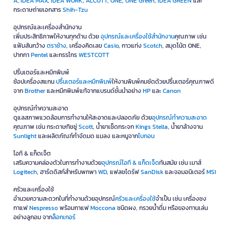
A
,
IDEA MAX
,
IDEA WORK
,
ALCOTT
,
ONE
,
ONE Green
,
IDEA GREEN
และ
กระดาษถ่ายเอกสาร
Shih-Tzu
อุปกรณ์และเครื่องสำนักงาน
เพิ่มประสิทธิภาพให้งานทุกด้าน ด้วย
อุปกรณ์และเครื่องใช้สำนักงาน
คุณภาพ เช่น
แฟ้มสันกว้าง
ตราช้าง
, เครื่องคิดเลข
Casio
, กาวแท่ง
Scotch
, สมุดโน้ต ONE,
ปากกา
Pentel
และกรรไกร
WESTCOTT
ปริ้นเตอร์และหมึกพิมพ์
ช้อปเครื่องสแกน
ปริ้นเตอร์และหมึกพิมพ์
ให้งานพิมพ์คมชัดด้วยปริ้นเตอร์คุณภาพดี
จาก
Brother
และหมึกพิมพ์แท้จากแบรนด์ชั้นนำอย่าง
HP
และ
Canon
อุปกรณ์ทำความสะอาด
ดูแลสภาพแวดล้อมการทำงานให้สะอาดและปลอดภัย ด้วย
อุปกรณ์ทำความสะอาด
คุณภาพ เช่น กระดาษทิชชู่
Scott
, น้ำยาเช็ดกระจก
Kings Stella
, น้ำยาล้างจาน
Sunlight
และผลิตภัณฑ์กำจัดมด แมลง และหนูจาก
ไบกอน
ไอที & แก็ดเจ็ต
เสริมความคล่องตัวในการทำงานด้วย
อุปกรณ์ไอที & แก็ดเจ็ด
ทันสมัย เช่น เมาส์
Logitech
, ฮาร์ดดิสก์สำหรับพกพา
WD
, แฟลชไดร์ฟ
SanDisk
และจอมอนิเตอร์
MSI
ครัวและเครื่องใช้
อำนวยความสะดวกในที่ทำงานด้วยอุปกรณ์
ครัวและเครื่องใช้
จำเป็น เช่น เครื่องชง
กาแฟ
Nespresso
พร้อมกาแฟ
Moccona
ชนิดผง, กรวยน้ำดื่ม หรือของทานเล่น
อย่างลูกอม จาก
ล็อกเกอร์