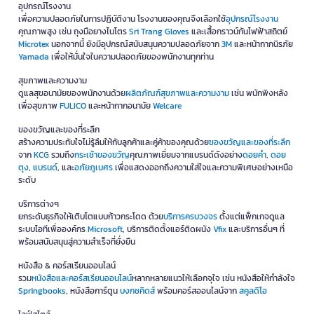
อุปกรณ์โรงงาน
เพื่อความปลอดภัยในการปฏิบัติงาน โรงงานของคุณจึงเลือกใช้
อุปกรณ์โรงงาน
คุณภาพสูง เช่น ถุงมือยางไนโตร
Sri Trang Gloves
และเสื้อกราวน์กันไฟฟ้าสถิตย์
Microtex
นอกจากนี้ ยังมีอุปกรณ์สนับสนุนความปลอดภัยจาก
3M
และหน้ากากนิรภัย
Yamada
เพื่อให้มั่นใจในความปลอดภัยของพนักงานทุกท่าน
สุขภาพและความงาม
ดูแลสุขอนามัยของพนักงานด้วย
ผลิตภัณฑ์สุขภาพและความงาม
เช่น พนักพิงหลัง
เพื่อสุขภาพ
FULICO
และหน้ากากอนามัย
Welcare
ของขวัญและของที่ระลึก
สร้างความประทับใจไม่รู้ลืมให้กับลูกค้าและคู่ค้าของคุณด้วย
ของขวัญและของที่ระลึก
จาก
KCG
รวมถึง
กระเช้าของขวัญ
คุณภาพเยี่ยมจากแบรนด์ดังอย่าง
ดอยคำ
,
ดอย
ตุง
,
แบรนด์
, และ
อภัยภูเบศร
เพื่อแสดงออกถึงความใส่ใจและความพิเศษอย่างเหนือ
ระดับ
บริการต่างๆ
ยกระดับธุรกิจให้เติบโตแบบก้าวกระโดด ด้วย
บริการครบวงจร
ตั้งแต่แพ็กเกจดูแล
ระบบไอทีเพื่อองค์กร
Microsoft
, บริการติดตั้งแอร์ติดผนัง
Vfix
และบริการอื่นๆ ที่
พร้อมสนับสนุนสู่ความสำเร็จที่ยั่งยืน
หนังสือ & คอร์สเรียนออนไลน์
รวม
หนังสือและคอร์สเรียนออนไลน์
หลากหลายแนวให้เลือกจุใจ เช่น หนังสือให้กำลังใจ
Springbooks
, หนังสือการ์ตูน
บงกชคิดส์
พร้อมคอร์สออนไลน์จาก
สคูลดิโอ