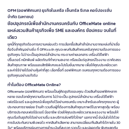
สะอาดภายในอย่างน้อยเดือนละครั้ง ตรวจสอบระบบปิดประตูให้สนิท เช็ด
กระจกด้วยผ้านุ่ม และหลีกเลี่ยงการวางตู้ในที่ที่มีอุณหภูมิสูงหรือโดน
OFM (ออฟฟิศเมท) ธุรกิจในเครือ เซ็นทรัล รีเทล คอร์ปอเรชั่น
แสงแดดโดยตรง
จำกัด (มหาชน)
ตู้แช่ไวน์ ตู้เก็บไวน์ ราคาดี หลากหลายรุ่น ช้อป
ช้อปอุปกรณ์เพื่อสำนักงานครบครันกับ OfficeMate online
แหล่งรวมสินค้าธุรกิจเพื่อ SME และองค์กร ช้อปครบ จบในที่
ได้ที่ OFM
เดียว
OFM คัดสรร
ตู้แช่ไวน์
จากแบรนด์ชั้นนำระดับโลก มาให้คุณเลือกหลาก
ยุคนี้ที่ทุกธุรกิจต้องการความคล่องตัว การเลือกซื้อสินค้าสำนักงานจากแหล่งที่น่าเชื่อ
หลายรุ่น ทั้งแบบเดี่ยวอุณหภูมิและสองอุณหภูมิ
ตู้ไวน์ขนาดเล็ก
สำหรับใช้ใน
ถือจึงสำคัญอย่างยิ่ง ที่ OFM.co.th คุณจะพบกับสินค้าครบครันทุกความต้องการของ
บ้าน ไปจนถึงรุ่นใหญ่สำหรับธุรกิจ พร้อมเทคโนโลยีอินเวอร์เตอร์ประหยัดไฟ
ธุรกิจคุณ ไม่ว่าจะเป็นอุปกรณ์สำนักงาน กระดาษถ่ายเอกสาร เครื่องใช้ไฟฟ้า
ราคาเป็นธรรม และรับประกันคุณภาพ
ปริ้นเตอร์ หมึกพิมพ์ ผลิตภัณฑ์ทำความสะอาด หรือแม้แต่อุปกรณ์โรงงาน เราคัดสรร
สินค้าคุณภาพ พร้อมมอบสิทธิพิเศษและโปรโมชั่นมากมาย เพื่อให้คุณประหยัดเวลา
ช้อปที่ OFM รับสิทธิพิเศษมากมาย ทั้ง
จัดส่งฟรี
เมื่อช้อปครบตามเงื่อนไข
และค่าใช้จ่ายได้อย่างคุ้มค่าที่สุด เลือกซื้อที่ ออฟฟิศเมท จบครบทุกความต้องการของ
โปรโมชั่นตลอดทั้งปี และ
เครดิตเทอมสูงสุด 60 วัน*
สำหรับลูกค้าองค์กร
ธุรกิจคุณอย่างแท้จริง
บริการครบครันทั้งช่องทางออนไลน์และหน้าร้านทั่วประเทศ พร้อมทีมงานมือ
อาชีพคอยให้คำปรึกษา
ทำไมต้อง OfficeMate Online?
Officemate (ออฟฟิศเมท) พร้อมเป็นคู่คิดธุรกิจของคุณ ด้วยสินค้าออฟฟิศหลาก
พร้อมเป็นเจ้าของ
ตู้เก็บไวน์
คุณภาพแล้ว? เลือกซื้อกับ
OFM
วันนี้ รับสิทธิ
หลาย ตอบโจทย์ทุกความต้องการ ไม่ว่าจะเป็น อุปกรณ์สำนักงาน เครื่องใช้ไฟฟ้า
พิเศษและโปรโมชั่นเพิ่มเติม
คลิกเลย!
เฟอร์นิเจอร์ และอุปกรณ์เพื่อธุรกิจไว้อย่างครบครัน เหมาะสำหรับองค์กรทุกขนาด ผู้
https://www.ofm.co.th/discount-coupon
ประกอบการรายย่อย ร้านค้า รวมถึงผู้ที่ต้องการสินค้าคุณภาพดีในราคาสุดคุ้ม พร้อม
บริการประกอบเฟอร์นิเจอร์ มืออาชีพ ช่วยให้คุณประหยัดเวลาและแรงงาน พร้อมให้
*เงื่อนไขเป็นไปตามที่บริษัทฯ กำหนด
คุณเริ่มต้นธุรกิจได้อย่างราบรื่น และบริการส่งฟรีทั่วไทย* นอกจากนี้ ยังมั่นใจได้ด้วย
การรับประกันความพึงพอใจ หากสินค้าเสียหาย สามารถเปลี่ยน/คืนสินค้าได้ภายใน 30
วัน* พร้อมบริการช่องทางการชำระเงินที่สะดวก รวดเร็ว และปลอดภัย พิเศษสุดกับ