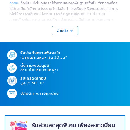
ถุงขยะ
ถือเป็นหนึ่งในอุปกรณ์ทำความสะอาดพื้นฐานที่จำเป็นต่อทุกองค์กร
ไม่ว่าจะเป็นสำนักงาน โรงงาน โกดังสินค้า โรงเรียน หรือหน่วยงานราชการ
เพื่อให้การจัดเก็บขยะมีความปลอดภัย ถูกสุขลักษณะ และเป็นระบบ
สอดคล้องกับมาตรฐานการบริหารจัดการของเสียในสถานประกอบการ
ประเภทของถุงขยะสำหรับการใช้งานระดับองค์กร
อ่านต่อ
OFM รวบรวมถุงขยะหลากหลายประเภท ที่ออกแบบมาสำหรับการใช้งาน
เชิงธุรกิจโดยเฉพาะ ไม่ว่าจะเป็นถุงขยะสีต่าง ๆ ขนาดมาตรฐาน หรือแบบ
หนาพิเศษ เพื่อตอบสนองความต้องการในแต่ละแผนกขององค์กรอย่าง
รับประกันความพึงพอใจ
ครอบคลุม
เปลี่ยน/คืนสินค้าใน 30 วัน*
1. ถุงขยะสีดำ
ตั้งค่าระบบอนุมัติ
ตามนโยบายบริษัทคุณ
ถุงขยะสีดำ เหมาะสำหรับขยะทั่วไปในพื้นที่สำนักงาน เช่น เศษกระดาษ กล่อง
รับเครดิตเทอม
บรรจุภัณฑ์ หรือขยะจากกิจกรรมในออฟฟิศ มักใช้ควบคู่กับถังขยะที่ต้องการ
สูงสุด 60 วัน*
ความเป็นระเบียบและไม่มองเห็นสิ่งปนเปื้อน
ปฏิบัติทางภาษีถูกต้อง
2. ถุงขยะสีเขียว
ถุงขยะสีเขียว ใช้กับขยะอินทรีย์ เช่น เศษผักผลไม้ เศษอาหาร เหมาะกับโรง
อาหาร หน่วยงานที่มีการจัดการขยะรีไซเคิล และองค์กรที่ให้ความสำคัญกับ
สิ่งแวดล้อม
3. ถุงขยะสีแดง
รับส่วนลดสุดพิเศษ เพียงลงทะเบียน