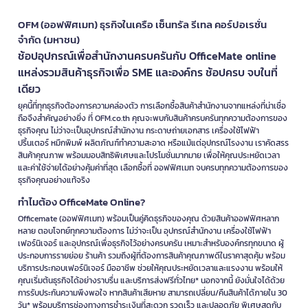
OFM (ออฟฟิศเมท) ธุรกิจในเครือ เซ็นทรัล รีเทล คอร์ปอเรชั่น
จำกัด (มหาชน)
ช้อปอุปกรณ์เพื่อสำนักงานครบครันกับ OfficeMate online
แหล่งรวมสินค้าธุรกิจเพื่อ SME และองค์กร ช้อปครบ จบในที่
เดียว
ยุคนี้ที่ทุกธุรกิจต้องการความคล่องตัว การเลือกซื้อสินค้าสำนักงานจากแหล่งที่น่าเชื่อ
ถือจึงสำคัญอย่างยิ่ง ที่ OFM.co.th คุณจะพบกับสินค้าครบครันทุกความต้องการของ
ธุรกิจคุณ ไม่ว่าจะเป็นอุปกรณ์สำนักงาน กระดาษถ่ายเอกสาร เครื่องใช้ไฟฟ้า
ปริ้นเตอร์ หมึกพิมพ์ ผลิตภัณฑ์ทำความสะอาด หรือแม้แต่อุปกรณ์โรงงาน เราคัดสรร
สินค้าคุณภาพ พร้อมมอบสิทธิพิเศษและโปรโมชั่นมากมาย เพื่อให้คุณประหยัดเวลา
และค่าใช้จ่ายได้อย่างคุ้มค่าที่สุด เลือกซื้อที่ ออฟฟิศเมท จบครบทุกความต้องการของ
ธุรกิจคุณอย่างแท้จริง
ทำไมต้อง OfficeMate Online?
Officemate (ออฟฟิศเมท) พร้อมเป็นคู่คิดธุรกิจของคุณ ด้วยสินค้าออฟฟิศหลาก
หลาย ตอบโจทย์ทุกความต้องการ ไม่ว่าจะเป็น อุปกรณ์สำนักงาน เครื่องใช้ไฟฟ้า
เฟอร์นิเจอร์ และอุปกรณ์เพื่อธุรกิจไว้อย่างครบครัน เหมาะสำหรับองค์กรทุกขนาด ผู้
ประกอบการรายย่อย ร้านค้า รวมถึงผู้ที่ต้องการสินค้าคุณภาพดีในราคาสุดคุ้ม พร้อม
บริการประกอบเฟอร์นิเจอร์ มืออาชีพ ช่วยให้คุณประหยัดเวลาและแรงงาน พร้อมให้
คุณเริ่มต้นธุรกิจได้อย่างราบรื่น และบริการส่งฟรีทั่วไทย* นอกจากนี้ ยังมั่นใจได้ด้วย
การรับประกันความพึงพอใจ หากสินค้าเสียหาย สามารถเปลี่ยน/คืนสินค้าได้ภายใน 30
วัน* พร้อมบริการช่องทางการชำระเงินที่สะดวก รวดเร็ว และปลอดภัย พิเศษสุดกับ