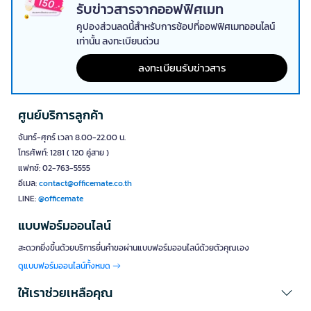
ถุงขยะสีแดง ออกแบบมาเพื่อขยะติดเชื้อหรือของเสียอันตราย เช่น หน้ากาก
รับข่าวสารจากออฟฟิศเมท
อนามัย เข็มฉีดยา เหมาะกับโรงพยาบาล คลินิก หรือห้องปฏิบัติการ
คูปองส่วนลดนี้สำหรับการช้อปที่ออฟฟิศเมทออนไลน์
4. ถุงขยะชนิดหนาพิเศษ
เท่านั้น ลงทะเบียนด่วน
เหมาะสำหรับภาคอุตสาหกรรม โกดัง หรือสถานที่ที่ต้องจัดการของเสีย
ลงทะเบียนรับข่าวสาร
ขนาดใหญ่หรือมีคม เช่น เศษวัสดุก่อสร้าง เศษไม้ หรือวัสดุที่ต้องรองรับน้ำ
หนักมาก
แนวทางการเลือกถุงขยะสำหรับงานองค์กร
ศูนย์บริการลูกค้า
การเลือกใช้ถุงขยะให้เหมาะสมกับลักษณะขยะและสถานที่ใช้งานเป็นหัวใจ
จันทร์-ศุกร์ เวลา 8.00-22.00 น.
สำคัญในการควบคุมต้นทุนและลดความเสี่ยงเรื่องสุขอนามัย โดยพิจารณา
โทรศัพท์: 1281 ( 120 คู่สาย )
จาก:
แฟกซ์: 02-763-5555
ขนาดถุง เช่น 18x20, 24x28 หรือขนาดใหญ่พิเศษสำหรับขยะ
อีเมล:
contact@officemate.co.th
ปริมาณมาก
LINE:
@officemate
สีของถุงช่วยให้การแยกขยะมีประสิทธิภาพและสอดคล้องกับข้อ
กำหนดภายในองค์กร
แบบฟอร์มออนไลน์
เลือกความหนาให้เหมาะกับน้ำหนักของขยะ เพื่อลดการฉีกขาดและ
การรั่วซึม
สะดวกยิ่งขึ้นด้วยบริการยื่นคำขอผ่านแบบฟอร์มออนไลน์ด้วยตัวคุณเอง
พิจารณารูปแบบการใช้งาน เช่น แบบม้วนสำหรับงานที่ใช้จำนวนมาก
ดูแบบฟอร์มออนไลน์ทั้งหมด
หรือแบบแผ่นสำหรับใช้งานเฉพาะกิจ
เลือกจากผู้จัดจำหน่ายอุปกรณ์ทำความสะอาดที่มีความน่าเชื่อถือ เพื่อ
ให้เราช่วยเหลือคุณ
ให้มั่นใจในคุณภาพและความปลอดภัย