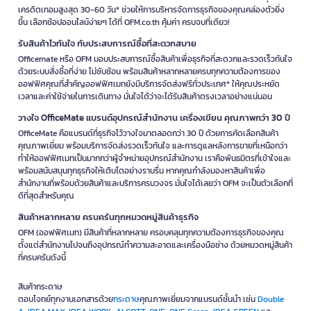
เครดิตเทอมสูงสุด 30-60 วัน* ช่วยให้การบริหารจัดการธุรกิจของคุณคล่องตัวยิ่ง
ขึ้น เลือกช้อปออนไลน์ง่ายๆ ได้ที่ OFM.co.th คุ้มค่า ครบจบที่เดียว!
รับสินค้าไวทันใจ กับประสบการณ์ซื้อที่สะดวกสบาย
Officemate หรือ OFM มอบประสบการณ์ซื้อสินค้าเพื่อธุรกิจที่สะดวกและรวดเร็วทันใจ
ด้วยระบบสั่งซื้อที่ง่าย ไม่ซับซ้อน พร้อมสินค้าหลากหลายครบทุกความต้องการของ
ออฟฟิศคุณที่สำคัญออฟฟิศเมทยังมีบริการจัดส่งฟรีทั่วประเทศ* ให้คุณประหยัด
เวลาและค่าใช้จ่ายในการเดินทาง มั่นใจได้ว่าจะได้รับสินค้าตรงเวลาอย่างแน่นอน
วางใจ OfficeMate แบรนด์อุปกรณ์สำนักงาน เครื่องเขียน คุณภาพกว่า 30 ปี
OfficeMate คือแบรนด์ที่ธุรกิจไว้วางใจมาตลอดกว่า 30 ปี ด้วยการคัดเลือกสินค้า
คุณภาพเยี่ยม พร้อมบริการจัดส่งรวดเร็วทันใจ และการดูแลหลังการขายที่เหนือกว่า
ทำให้ออฟฟิศเมทเป็นมากกว่าผู้จำหน่ายอุปกรณ์สำนักงาน เราคือพันธมิตรที่เข้าใจและ
พร้อมสนับสนุนทุกธุรกิจให้เติบโตอย่างราบรื่น หากคุณกำลังมองหาสินค้าเพื่อ
สำนักงานที่พร้อมด้วยสินค้าและบริการครบวงจร มั่นใจได้เลยว่า OFM จะเป็นตัวเลือกที่
ดีที่สุดสำหรับคุณ
สินค้าหลากหลาย ครบครันทุกหมวดหมู่สินค้าธุรกิจ
OFM (ออฟฟิศเมท) มีสินค้าที่หลากหลาย ครอบคลุมทุกความต้องการธุรกิจของคุณ
ตั้งแต่สำนักงานไปจนถึงอุปกรณ์ทำความสะอาดและเครื่องมือช่าง ด้วยหมวดหมู่สินค้า
ที่ครบครันดังนี้
สินค้ากระดาษ
ตอบโจทย์ทุกงานเอกสารด้วย
กระดาษ
คุณภาพเยี่ยมจากแบรนด์ชั้นนำ เช่น
Double