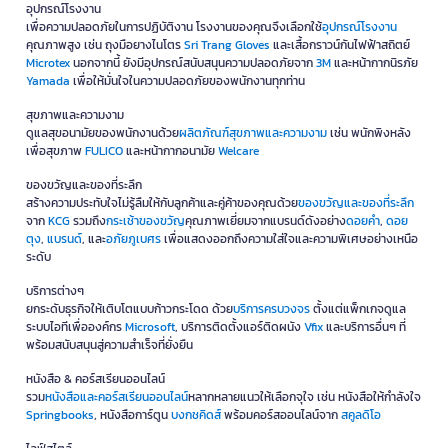
อุปกรณ์โรงงาน
เพื่อความปลอดภัยในการปฏิบัติงาน โรงงานของคุณจึงเลือกใช้
อุปกรณ์โรงงาน
คุณภาพสูง เช่น ถุงมือยางไนโตร
Sri Trang Gloves
และเสื้อกราวน์กันไฟฟ้าสถิตย์
Microtex
นอกจากนี้ ยังมีอุปกรณ์สนับสนุนความปลอดภัยจาก
3M
และหน้ากากนิรภัย
Yamada
เพื่อให้มั่นใจในความปลอดภัยของพนักงานทุกท่าน
สุขภาพและความงาม
ดูแลสุขอนามัยของพนักงานด้วย
ผลิตภัณฑ์สุขภาพและความงาม
เช่น พนักพิงหลัง
เพื่อสุขภาพ
FULICO
และหน้ากากอนามัย
Welcare
ของขวัญและของที่ระลึก
สร้างความประทับใจไม่รู้ลืมให้กับลูกค้าและคู่ค้าของคุณด้วย
ของขวัญและของที่ระลึก
จาก
KCG
รวมถึง
กระเช้าของขวัญ
คุณภาพเยี่ยมจากแบรนด์ดังอย่าง
ดอยคำ
,
ดอย
ตุง
,
แบรนด์
, และ
อภัยภูเบศร
เพื่อแสดงออกถึงความใส่ใจและความพิเศษอย่างเหนือ
ระดับ
บริการต่างๆ
ยกระดับธุรกิจให้เติบโตแบบก้าวกระโดด ด้วย
บริการครบวงจร
ตั้งแต่แพ็กเกจดูแล
ระบบไอทีเพื่อองค์กร
Microsoft
, บริการติดตั้งแอร์ติดผนัง
Vfix
และบริการอื่นๆ ที่
พร้อมสนับสนุนสู่ความสำเร็จที่ยั่งยืน
หนังสือ & คอร์สเรียนออนไลน์
รวม
หนังสือและคอร์สเรียนออนไลน์
หลากหลายแนวให้เลือกจุใจ เช่น หนังสือให้กำลังใจ
Springbooks
, หนังสือการ์ตูน
บงกชคิดส์
พร้อมคอร์สออนไลน์จาก
สคูลดิโอ