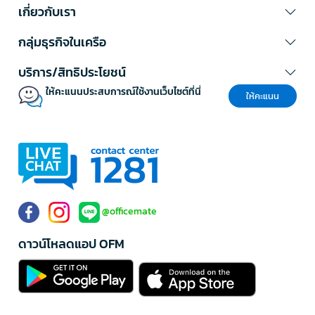
เกี่ยวกับเรา
เหตุผลที่ธุรกิจควรเลือกซื้อถุงขยะจาก OFM
OFM เป็นผู้เชี่ยวชาญด้าน
อุปกรณ์ทำความสะอาด
สำหรับลูกค้าองค์กร มีถุง
กลุ่มธุรกิจในเครือ
ขยะให้เลือกครบทุกประเภท ครอบคลุมการใช้งานตั้งแต่ระดับสำนักงาน
จนถึงภาคอุตสาหกรรม พร้อมทีมที่ปรึกษาที่เข้าใจความต้องการของธุรกิจ
บริการ/สิทธิประโยชน์
และสามารถแนะนำถุงขยะที่เหมาะสมได้อย่างมืออาชีพ
ให้คะแนนประสบการณ์ใช้งานเว็บไซต์ที่นี่
ให้คะแนน
เรายังมีบริการออกใบเสนอราคา จัดส่งฟรีทั่วไทย* เมื่อสั่งซื้อครบตาม
เงื่อนไข พร้อมเครดิตเทอมสูงสุด 60 วัน* เพื่ออำนวยความสะดวกแก่ฝ่ายจัด
ซื้อหรือแผนกสโตร์ที่ต้องการวางแผนงบประมาณอย่างมีประสิทธิภาพ
สั่งซื้อถุงขยะคุณภาพสูงและอุปกรณ์ทำความสะอาดอื่น ๆ ได้แล้ววันนี้ที่
OFM
พร้อมข้อเสนอพิเศษ คลิกดูโปรโมชันที่ออกแบบมาเพื่อธุรกิจได้ที่
https://www.ofm.co.th/discount-coupon
*เงื่อนไขเป็นไปตามที่บริษัทฯ กำหนด
@officemate
ดาวน์โหลดแอป OFM