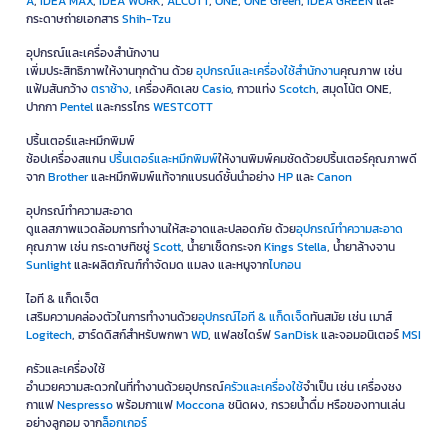
A
,
IDEA MAX
,
IDEA WORK
,
ALCOTT
,
ONE
,
ONE Green
,
IDEA GREEN
และ
กระดาษถ่ายเอกสาร
Shih-Tzu
อุปกรณ์และเครื่องสำนักงาน
เพิ่มประสิทธิภาพให้งานทุกด้าน ด้วย
อุปกรณ์และเครื่องใช้สำนักงาน
คุณภาพ เช่น
แฟ้มสันกว้าง
ตราช้าง
, เครื่องคิดเลข
Casio
, กาวแท่ง
Scotch
, สมุดโน้ต ONE,
ปากกา
Pentel
และกรรไกร
WESTCOTT
ปริ้นเตอร์และหมึกพิมพ์
ช้อปเครื่องสแกน
ปริ้นเตอร์และหมึกพิมพ์
ให้งานพิมพ์คมชัดด้วยปริ้นเตอร์คุณภาพดี
จาก
Brother
และหมึกพิมพ์แท้จากแบรนด์ชั้นนำอย่าง
HP
และ
Canon
อุปกรณ์ทำความสะอาด
ดูแลสภาพแวดล้อมการทำงานให้สะอาดและปลอดภัย ด้วย
อุปกรณ์ทำความสะอาด
คุณภาพ เช่น กระดาษทิชชู่
Scott
, น้ำยาเช็ดกระจก
Kings Stella
, น้ำยาล้างจาน
Sunlight
และผลิตภัณฑ์กำจัดมด แมลง และหนูจาก
ไบกอน
ไอที & แก็ดเจ็ต
เสริมความคล่องตัวในการทำงานด้วย
อุปกรณ์ไอที & แก็ดเจ็ด
ทันสมัย เช่น เมาส์
Logitech
, ฮาร์ดดิสก์สำหรับพกพา
WD
, แฟลชไดร์ฟ
SanDisk
และจอมอนิเตอร์
MSI
ครัวและเครื่องใช้
อำนวยความสะดวกในที่ทำงานด้วยอุปกรณ์
ครัวและเครื่องใช้
จำเป็น เช่น เครื่องชง
กาแฟ
Nespresso
พร้อมกาแฟ
Moccona
ชนิดผง, กรวยน้ำดื่ม หรือของทานเล่น
อย่างลูกอม จาก
ล็อกเกอร์