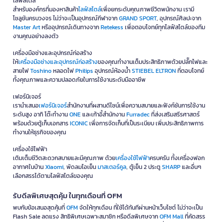
ไลฟ์สไตล์
สำหรับองค์กรที่มองหาสินค้า
ไลฟ์สไตล์
เพื่อยกระดับคุณภาพชีวิตพนักงาน เรามี
โซลูชันครบวงจร ไม่ว่าจะเป็นอุปกรณ์กีฬาจาก
GRAND SPORT
, อุปกรณ์ศิลปะจาก
Master Art
หรืออุปกรณ์เดินทางจาก
Retekess
เพื่อตอบโจทย์ทุกไลฟ์สไตล์ของทีม
งานคุณอย่างลงตัว
เครื่องมือช่างและอุปกรณ์ก่อสร้าง
ให้
เครื่องมือช่างและอุปกรณ์ก่อสร้าง
ของคุณทำงานเต็มประสิทธิภาพด้วยปลั๊กไฟและ
สายไฟ
Toshino
หลอดไฟ
Philips
อุปกรณ์ห้องน้ำ
STIEBEL ELTRON
ที่ตอบโจทย์
ทั้งคุณภาพและความปลอดภัยในการใช้งานระดับมืออาชีพ
เฟอร์นิเจอร์
เรานำเสนอ
เฟอร์นิเจอร์
สำนักงานที่ผสานดีไซน์เพื่อความสบายและฟังก์ชันการใช้งาน
ระดับสูง อาทิ โต๊ะทำงาน
ONE
และเก้าอี้สำนักงาน
Furradec
ที่ส่งเสริมสรีรศาสตร์
พร้อมด้วยตู้เก็บเอกสาร
ICONIC
เพื่อการจัดเก็บที่เป็นระเบียบ เพิ่มประสิทธิภาพการ
ทำงานให้ธุรกิจของคุณ
เครื่องใช้ไฟฟ้า
เติมเต็มชีวิตสะดวกสบายและมีคุณภาพ ด้วย
เครื่องใช้ไฟฟ้า
ครบครัน ทั้งเครื่องฟอก
อากาศในบ้าน
Xiaomi
, พัดลมไอเย็น
มาสเตอร์คูล
, ตู้เย็น 2 ประตู
SHARP
และอื่นๆ
เลือกสรรได้ตามไลฟ์สไตล์ของคุณ
รับดีลพิเศษสุดคุ้ม ในทุกเดือนที่ OFM
พบกับข้อเสนอสุดคุ้มที่
OFM
จัดให้ทุกเดือน ที่ใช้ได้ทันทีผ่านหน้าเว็บไซต์ ไม่ว่าจะเป็น
Flash Sale ลดแรง สิทธิพิเศษเฉพาะสมาชิก หรือดีลพิเศษจาก
OFM Mall
ที่คัดสรร