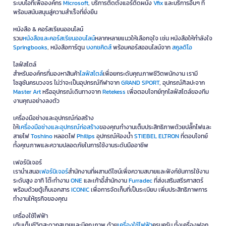
ระบบไอทีเพื่อองค์กร
Microsoft
, บริการติดตั้งแอร์ติดผนัง
Vfix
และบริการอื่นๆ ที่
พร้อมสนับสนุนสู่ความสำเร็จที่ยั่งยืน
หนังสือ & คอร์สเรียนออนไลน์
รวม
หนังสือและคอร์สเรียนออนไลน์
หลากหลายแนวให้เลือกจุใจ เช่น หนังสือให้กำลังใจ
Springbooks
, หนังสือการ์ตูน
บงกชคิดส์
พร้อมคอร์สออนไลน์จาก
สคูลดิโอ
ไลฟ์สไตล์
สำหรับองค์กรที่มองหาสินค้า
ไลฟ์สไตล์
เพื่อยกระดับคุณภาพชีวิตพนักงาน เรามี
โซลูชันครบวงจร ไม่ว่าจะเป็นอุปกรณ์กีฬาจาก
GRAND SPORT
, อุปกรณ์ศิลปะจาก
Master Art
หรืออุปกรณ์เดินทางจาก
Retekess
เพื่อตอบโจทย์ทุกไลฟ์สไตล์ของทีม
งานคุณอย่างลงตัว
เครื่องมือช่างและอุปกรณ์ก่อสร้าง
ให้
เครื่องมือช่างและอุปกรณ์ก่อสร้าง
ของคุณทำงานเต็มประสิทธิภาพด้วยปลั๊กไฟและ
สายไฟ
Toshino
หลอดไฟ
Philips
อุปกรณ์ห้องน้ำ
STIEBEL ELTRON
ที่ตอบโจทย์
ทั้งคุณภาพและความปลอดภัยในการใช้งานระดับมืออาชีพ
เฟอร์นิเจอร์
เรานำเสนอ
เฟอร์นิเจอร์
สำนักงานที่ผสานดีไซน์เพื่อความสบายและฟังก์ชันการใช้งาน
ระดับสูง อาทิ โต๊ะทำงาน
ONE
และเก้าอี้สำนักงาน
Furradec
ที่ส่งเสริมสรีรศาสตร์
พร้อมด้วยตู้เก็บเอกสาร
ICONIC
เพื่อการจัดเก็บที่เป็นระเบียบ เพิ่มประสิทธิภาพการ
ทำงานให้ธุรกิจของคุณ
เครื่องใช้ไฟฟ้า
เติมเต็มชีวิตสะดวกสบายและมีคุณภาพ ด้วย
เครื่องใช้ไฟฟ้า
ครบครัน ทั้งเครื่องฟอก