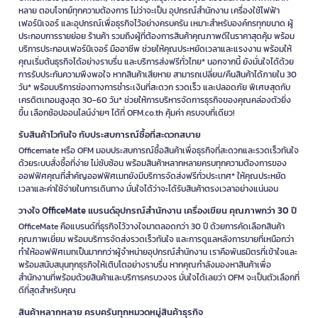
หลาย ตอบโจทย์ทุกความต้องการ ไม่ว่าจะเป็น อุปกรณ์สำนักงาน เครื่องใช้ไฟฟ้า
เฟอร์นิเจอร์ และอุปกรณ์เพื่อธุรกิจไว้อย่างครบครัน เหมาะสำหรับองค์กรทุกขนาด ผู้
ประกอบการรายย่อย ร้านค้า รวมถึงผู้ที่ต้องการสินค้าคุณภาพดีในราคาสุดคุ้ม พร้อม
บริการประกอบเฟอร์นิเจอร์ มืออาชีพ ช่วยให้คุณประหยัดเวลาและแรงงาน พร้อมให้
คุณเริ่มต้นธุรกิจได้อย่างราบรื่น และบริการส่งฟรีทั่วไทย* นอกจากนี้ ยังมั่นใจได้ด้วย
การรับประกันความพึงพอใจ หากสินค้าเสียหาย สามารถเปลี่ยน/คืนสินค้าได้ภายใน 30
วัน* พร้อมบริการช่องทางการชำระเงินที่สะดวก รวดเร็ว และปลอดภัย พิเศษสุดกับ
เครดิตเทอมสูงสุด 30-60 วัน* ช่วยให้การบริหารจัดการธุรกิจของคุณคล่องตัวยิ่ง
ขึ้น เลือกช้อปออนไลน์ง่ายๆ ได้ที่ OFM.co.th คุ้มค่า ครบจบที่เดียว!
รับสินค้าไวทันใจ กับประสบการณ์ซื้อที่สะดวกสบาย
Officemate หรือ OFM มอบประสบการณ์ซื้อสินค้าเพื่อธุรกิจที่สะดวกและรวดเร็วทันใจ
ด้วยระบบสั่งซื้อที่ง่าย ไม่ซับซ้อน พร้อมสินค้าหลากหลายครบทุกความต้องการของ
ออฟฟิศคุณที่สำคัญออฟฟิศเมทยังมีบริการจัดส่งฟรีทั่วประเทศ* ให้คุณประหยัด
เวลาและค่าใช้จ่ายในการเดินทาง มั่นใจได้ว่าจะได้รับสินค้าตรงเวลาอย่างแน่นอน
วางใจ OfficeMate แบรนด์อุปกรณ์สำนักงาน เครื่องเขียน คุณภาพกว่า 30 ปี
OfficeMate คือแบรนด์ที่ธุรกิจไว้วางใจมาตลอดกว่า 30 ปี ด้วยการคัดเลือกสินค้า
คุณภาพเยี่ยม พร้อมบริการจัดส่งรวดเร็วทันใจ และการดูแลหลังการขายที่เหนือกว่า
ทำให้ออฟฟิศเมทเป็นมากกว่าผู้จำหน่ายอุปกรณ์สำนักงาน เราคือพันธมิตรที่เข้าใจและ
พร้อมสนับสนุนทุกธุรกิจให้เติบโตอย่างราบรื่น หากคุณกำลังมองหาสินค้าเพื่อ
สำนักงานที่พร้อมด้วยสินค้าและบริการครบวงจร มั่นใจได้เลยว่า OFM จะเป็นตัวเลือกที่
ดีที่สุดสำหรับคุณ
สินค้าหลากหลาย ครบครันทุกหมวดหมู่สินค้าธุรกิจ