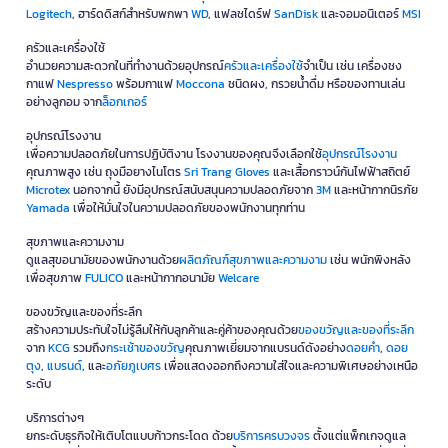
Logitech
, ฮาร์ดดิสก์สำหรับพกพา
WD
, แฟลชไดร์ฟ
SanDisk
และจอมอนิเตอร์
MSI
ครัวและเครื่องใช้
อำนวยความสะดวกในที่ทำงานด้วยอุปกรณ์
ครัวและเครื่องใช้
จำเป็น เช่น เครื่องชง
กาแฟ
Nespresso
พร้อมกาแฟ
Moccona
ชนิดผง, กรวยน้ำดื่ม หรือของทานเล่น
อย่างลูกอม จาก
ล็อกเกอร์
อุปกรณ์โรงงาน
เพื่อความปลอดภัยในการปฏิบัติงาน โรงงานของคุณจึงเลือกใช้
อุปกรณ์โรงงาน
คุณภาพสูง เช่น ถุงมือยางไนโตร
Sri Trang Gloves
และเสื้อกราวน์กันไฟฟ้าสถิตย์
Microtex
นอกจากนี้ ยังมีอุปกรณ์สนับสนุนความปลอดภัยจาก
3M
และหน้ากากนิรภัย
Yamada
เพื่อให้มั่นใจในความปลอดภัยของพนักงานทุกท่าน
สุขภาพและความงาม
ดูแลสุขอนามัยของพนักงานด้วย
ผลิตภัณฑ์สุขภาพและความงาม
เช่น พนักพิงหลัง
เพื่อสุขภาพ
FULICO
และหน้ากากอนามัย
Welcare
ของขวัญและของที่ระลึก
สร้างความประทับใจไม่รู้ลืมให้กับลูกค้าและคู่ค้าของคุณด้วย
ของขวัญและของที่ระลึก
จาก
KCG
รวมถึง
กระเช้าของขวัญ
คุณภาพเยี่ยมจากแบรนด์ดังอย่าง
ดอยคำ
,
ดอย
ตุง
,
แบรนด์
, และ
อภัยภูเบศร
เพื่อแสดงออกถึงความใส่ใจและความพิเศษอย่างเหนือ
ระดับ
บริการต่างๆ
ยกระดับธุรกิจให้เติบโตแบบก้าวกระโดด ด้วย
บริการครบวงจร
ตั้งแต่แพ็กเกจดูแล