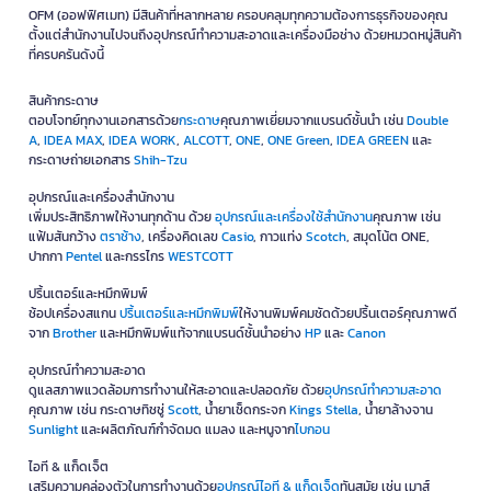
OFM (ออฟฟิศเมท) มีสินค้าที่หลากหลาย ครอบคลุมทุกความต้องการธุรกิจของคุณ
ตั้งแต่สำนักงานไปจนถึงอุปกรณ์ทำความสะอาดและเครื่องมือช่าง ด้วยหมวดหมู่สินค้า
ที่ครบครันดังนี้
สินค้ากระดาษ
ตอบโจทย์ทุกงานเอกสารด้วย
กระดาษ
คุณภาพเยี่ยมจากแบรนด์ชั้นนำ เช่น
Double
A
,
IDEA MAX
,
IDEA WORK
,
ALCOTT
,
ONE
,
ONE Green
,
IDEA GREEN
และ
กระดาษถ่ายเอกสาร
Shih-Tzu
อุปกรณ์และเครื่องสำนักงาน
เพิ่มประสิทธิภาพให้งานทุกด้าน ด้วย
อุปกรณ์และเครื่องใช้สำนักงาน
คุณภาพ เช่น
แฟ้มสันกว้าง
ตราช้าง
, เครื่องคิดเลข
Casio
, กาวแท่ง
Scotch
, สมุดโน้ต ONE,
ปากกา
Pentel
และกรรไกร
WESTCOTT
ปริ้นเตอร์และหมึกพิมพ์
ช้อปเครื่องสแกน
ปริ้นเตอร์และหมึกพิมพ์
ให้งานพิมพ์คมชัดด้วยปริ้นเตอร์คุณภาพดี
จาก
Brother
และหมึกพิมพ์แท้จากแบรนด์ชั้นนำอย่าง
HP
และ
Canon
อุปกรณ์ทำความสะอาด
ดูแลสภาพแวดล้อมการทำงานให้สะอาดและปลอดภัย ด้วย
อุปกรณ์ทำความสะอาด
คุณภาพ เช่น กระดาษทิชชู่
Scott
, น้ำยาเช็ดกระจก
Kings Stella
, น้ำยาล้างจาน
Sunlight
และผลิตภัณฑ์กำจัดมด แมลง และหนูจาก
ไบกอน
ไอที & แก็ดเจ็ต
เสริมความคล่องตัวในการทำงานด้วย
อุปกรณ์ไอที & แก็ดเจ็ด
ทันสมัย เช่น เมาส์