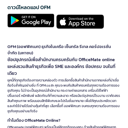
ดาวน์โหลดแอป OFM
OFM (ออฟฟิศเมท) ธุรกิจในเครือ เซ็นทรัล รีเทล คอร์ปอเรชั่น
จำกัด (มหาชน)
ช้อปอุปกรณ์เพื่อสำนักงานครบครันกับ OfficeMate online
แหล่งรวมสินค้าธุรกิจเพื่อ SME และองค์กร ช้อปครบ จบในที่
เดียว
ยุคนี้ที่ทุกธุรกิจต้องการความคล่องตัว การเลือกซื้อสินค้าสำนักงานจากแหล่งที่น่าเชื่อ
ถือจึงสำคัญอย่างยิ่ง ที่ OFM.co.th คุณจะพบกับสินค้าครบครันทุกความต้องการของ
ธุรกิจคุณ ไม่ว่าจะเป็นอุปกรณ์สำนักงาน กระดาษถ่ายเอกสาร เครื่องใช้ไฟฟ้า
ปริ้นเตอร์ หมึกพิมพ์ ผลิตภัณฑ์ทำความสะอาด หรือแม้แต่อุปกรณ์โรงงาน เราคัดสรร
สินค้าคุณภาพ พร้อมมอบสิทธิพิเศษและโปรโมชั่นมากมาย เพื่อให้คุณประหยัดเวลา
และค่าใช้จ่ายได้อย่างคุ้มค่าที่สุด เลือกซื้อที่ ออฟฟิศเมท จบครบทุกความต้องการของ
ธุรกิจคุณอย่างแท้จริง
ทำไมต้อง OfficeMate Online?
Officemate (ออฟฟิศเมท) พร้อมเป็นคู่คิดธุรกิจของคุณ ด้วยสินค้าออฟฟิศหลาก